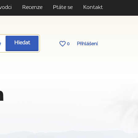
vodci
Recenze
Ptáte se
Kontakt
ě
Hledat
0
Přihlášení
m