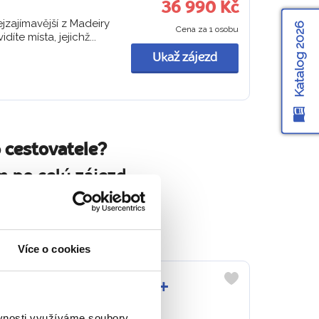
36 990 Kč
jzajímavější z Madeiry
Katalog 2026
Cena za 1 osobu
te místa, jejichž...
Ukaž zájezd
 cestovatele?
 po celý zájezd.
ou v srdci.
Více o cookies
SKÁ OBLAST VIPAVA +
Do
oblíbených
ěvnosti využíváme soubory