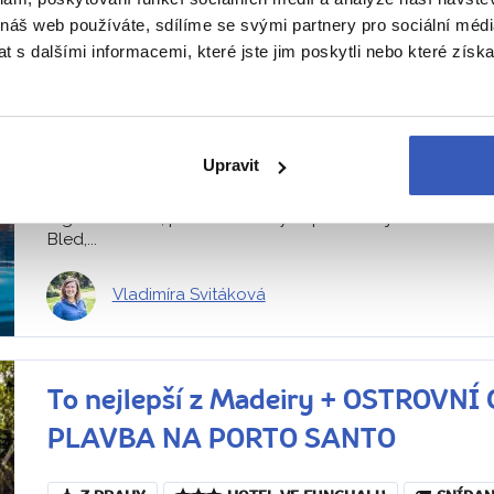
 náš web používáte, sdílíme se svými partnery pro sociální média
Z PRAHY
HOTELY U BLEDU A U PIRANU
 s dalšími informacemi, které jste jim poskytli nebo které získa
Tipy na zážitky: Plavba po jezeře Bled a ochutnávka vipa
odpočinek na plážích slovinských Benátek
6. – 13. 9. 2026 (8 dní / 5 nocí)
Náročnost
Upravit
Utajené poklady přírody, krásy podzemí, vrcholky Julskýc
a gastronomie, pohoda krásných pláží… Projdete se kolem
Bled,...
Vladimíra Svitáková
To nejlepší z Madeiry + OSTROV
PLAVBA NA PORTO SANTO