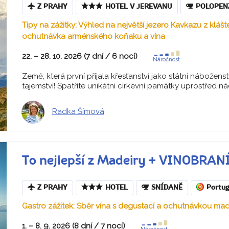
Z PRAHY
HOTEL V JEREVANU
POLOPEN
Tipy na zážitky: Výhled na největší jezero Kavkazu z kláš
ochutnávka arménského koňaku a vína
22. – 28. 10. 2026 (7 dní / 6 nocí)
Náročnost
Země, která první přijala křesťanství jako státní náboženstv
tajemství! Spatříte unikátní církevní památky uprostřed ná
Radka Šímová
To nejlepší z Madeiry + VINOBRAN
Z PRAHY
HOTEL
SNÍDANĚ
Portug
Gastro zážitek: Sběr vína s degustací a ochutnávkou made
1. – 8. 9. 2026 (8 dní / 7 nocí)
Náročnost