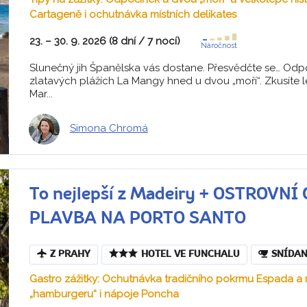
Cartageně i ochutnávka místních delikates
23. – 30. 9. 2026 (8 dní / 7 nocí)
Náročnost
Slunečný jih Španělska vás dostane. Přesvědčte se… Odpo
zlatavých plážích La Mangy hned u dvou „moří“. Zkusíte l
Mar...
Simona Chromá
To nejlepší z Madeiry + OSTROV
PLAVBA NA PORTO SANTO
Z PRAHY
HOTEL VE FUNCHALU
SNÍDAN
Gastro zážitky: Ochutnávka tradičního pokrmu Espada a
„hamburgeru“ i nápoje Poncha