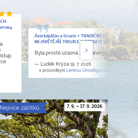
ÁCH
stravy
Ázerbájdžán a Gruzie + TRADIČNÍ KUCHYNĚ + KOS
NEJSVĚTĚJŠÍ TROJICE V GERGETI (letecky z Prahy)
a,
u
Byla prostě úžasná, plná energie a vědomostí
řístup
nce
—
Luděk Krýza
19. 7. 2026
s průvodkyní
Lenkou Unzeitigovou
Nejvíce zážitků
7. 9. – 17. 9. 2026