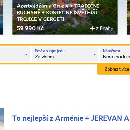
Ázerbájdžán a Gruzie + TRADIČNÍ
KUCHYNĚ + KOSTEL NEJSVĚTĚJŠÍ
TROJICE V GERGETI
z Prahy
59 990 Kč
Proč a s kým jedu
Náročnost
Za vínem
Nerozhoduj
Zobrazit více k
To nejlepší z Arménie + JEREVAN