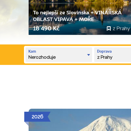
To nejlepší ze Slovinska + VINAŘSKÁ
OBLAST VIPAVA + MOŘE
z Prahy
18 490 Kč
Kam
Doprava
Nerozhoduje
z Prahy
2026