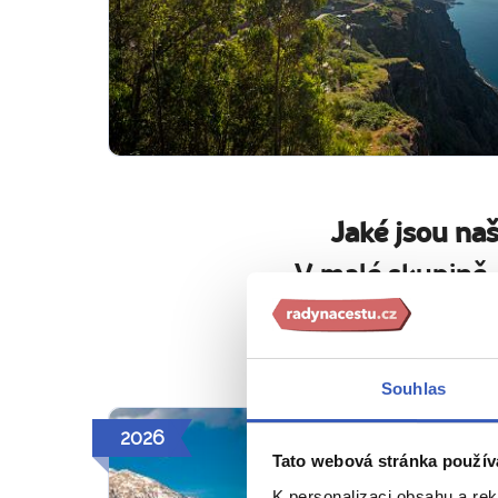
Jaké jsou na
V malé skupině,
Bezpečně a
Souhlas
2026
Tato webová stránka použív
K personalizaci obsahu a re