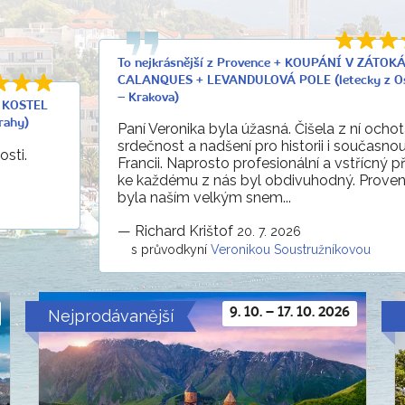
To nejkrásnější z Provence + KOUPÁNÍ V ZÁTOK
CALANQUES + LEVANDULOVÁ POLE (letecky z O
– Krakova)
+ KOSTEL
rahy)
Paní Veronika byla úžasná. Čišela z ní ochot
srdečnost a nadšení pro historii i současno
sti.
Francii. Naprosto profesionální a vstřícný p
ke každému z nás byl obdivuhodný. Prove
byla naším velkým snem...
—
Richard Krištof
20. 7. 2026
s průvodkyní
Veronikou Soustružníkovou
Nejprodávanější
9. 10. – 17. 10. 2026