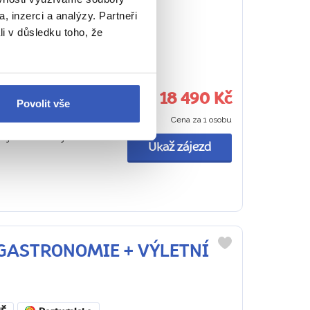
, inzerci a analýzy. Partneři
SNÍDANĚ
Slovinsko
li v důsledku toho, že
vských vín i
18 490 Kč
Povolit vše
Cena za 1 osobu
h Alp, vyhlášená vína
 jezer Bohinj a
Ukaž zájezd
NÍ GASTRONOMIE + VÝLETNÍ
Do
oblíbených