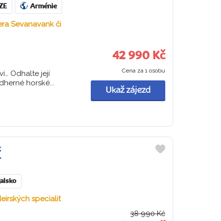
ZE
Arménie
tera Sevanavank či
42 990 Kč
Cena za 1 osobu
í… Odhalte její
dherné horské...
Ukaž zájezd
Í
Do
oblíbených
alsko
irských specialit
38 990 Kč