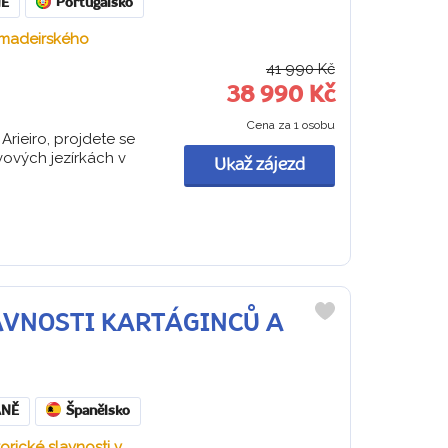
Ě
Portugalsko
 madeirského
41 990 Kč
38 990 Kč
Cena za 1 osobu
rieiro, projdete se
ových jezírkách v
Ukaž zájezd
SLAVNOSTI KARTÁGINCŮ A
Do
oblíbených
ANĚ
Španělsko
orické slavnosti v