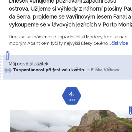
Dnešek věnujeme poznávání západní části
ostrova. Užijeme si výhledy z náhorní plošiny Pau
da Serra, projdeme se vavřínovým lesem Fanal a
vykoupeme se v lávových jezírcích v Porto Moniz
Dnes se seznámíme se západní částí Madeiry, kde se nad
modrým Atlantikem tyčí ty nejvyšší útesy celého
…číst více
Můj největší zážitek:
Ta spontánnost při festivalu květin.
– Eliška Vlčková
4.
DEN