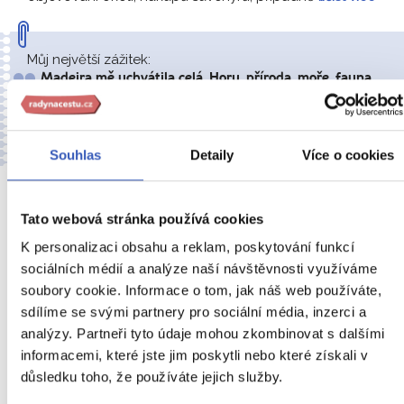
Můj největší zážitek:
Madeira mě uchvátila celá. Hory, příroda, moře, fauna,
ochutnávky, tradiční nápoj ponča.. Přesto pro mě byl asi
největší zážitek květinový festival. Je to země, do které
bych se někdy vrátila. Děkuji.
– Andrea Brokešová
Souhlas
Detaily
Více o cookies
8.
Tato webová stránka používá cookies
DEN
K personalizaci obsahu a reklam, poskytování funkcí
sociálních médií a analýze naší návštěvnosti využíváme
soubory cookie. Informace o tom, jak náš web používáte,
sdílíme se svými partnery pro sociální média, inzerci a
analýzy. Partneři tyto údaje mohou zkombinovat s dalšími
informacemi, které jste jim poskytli nebo které získali v
důsledku toho, že používáte jejich služby.