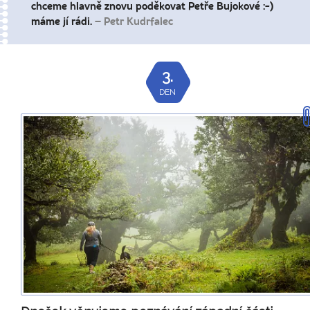
chceme hlavně znovu poděkovat Petře Bujokové :-)
máme jí rádi.
– Petr Kudrfalec
3.
DEN