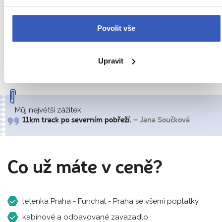
Povolit vše
Dle letového řádu individuální volno, přesun na
Upravit
letiště a odlet zpět do Prahy.
Můj největší zážitek:
11km track po severním pobřeží.
– Jana Součková
Co už máte v ceně?
letenka Praha - Funchal - Praha se všemi poplatky
kabinové a odbavované zavazadlo