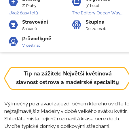
Z Prahy
3* hotel
Ukaž časy letů
The Editory Ocean Way...
Stravování
Skupina
Snídaně
Do 20 osob
Průvodkyně
V destinaci
Tip na zážitek: Největší květinová
slavnost ostrova a madeirské speciality
Výjimečný poznávací zájezd, během kterého uvidíte t
nejzajímavější z Madeiry v době velkého svátku květin.
Shledáte místa, jejichž rozmanitá krása bere dech.
Uvidíte typické domky s doškovými střechami,