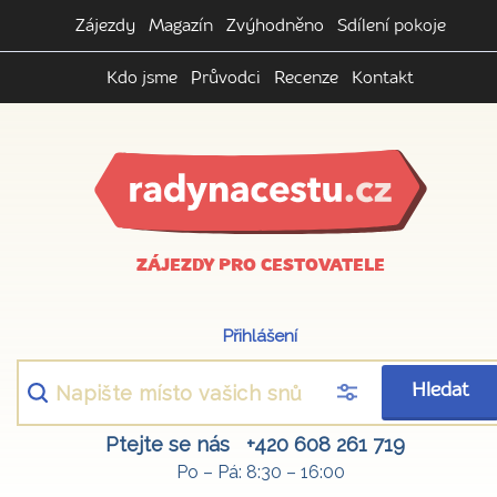
Zájezdy
Magazín
Zvýhodněno
Sdílení pokoje
Kdo jsme
Průvodci
Recenze
Kontakt
ZÁJEZDY PRO CESTOVATELE
Přihlášení
Hledat
Ptejte se nás
+420 608 261 719
Po – Pá: 8:30 – 16:00