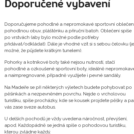
Doporučené vybavení
Doporučujeme pohodlné a nepromokavé sportovní oblečení
pohodlnou obuv, pláštěnku a příruční batoh. Oblečení spíše
po vrstvách (aby bylo možné podle potřeby
přidávat/odkládat). Dále je vhodné vzít si s sebou čelovku (j
možné, že půjdete krátkým tunelem).
Pohorky a kotníkové boty také nejsou nutností, stačí
pohodlné a ozkoušené sportovní boty, ideálně nepromokav
a naimpregnované, případně využijete i pevné sandály.
Na Madeiře se při některých výletech budete pohybovat po
pěšinkách a nezpevněném povrchu. Nejde o vrcholovou
turistiku, spíše procházky, kde se kousek projdete pěšky a pa
vás zase sveze autobus.
U delších pochodů je vždy uvedena náročnost, převýšení,
apod. Každopádně se jedná spíše o pohodovou turistiku,
kterou zvládne každý.