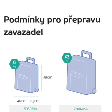
Podmínky pro přepravu
zavazadel
23
kg
8
kg
55
cm
40
cm
23
cm