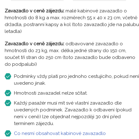
Zavazadlo v ceně zájezdu:
malé kabinové zavazadlo o
hmotnosti do 8 kg a max. rozměrech 55 x 40 x 23 cm, včetně
držadla, postranní kapsy a kol (toto zavazadlo jde na palubu
letadla)
Zavazadlo v ceně zájezdu:
odbavované zavazadlo o
hmotnosti do 23 kg, max. délka jedné strany do 150 cm,
součet tří stran do 250 cm (toto zavazadlo bude odbaveno
do podpalubí)
Podmínky vždy platí pro jednoho cestujícího, pokud není
uvedeno jinak.
Hmotnosti zavazadel nelze sčítat.
Každý pasažér musí mít své vlastní zavazadlo dle
uvedených podmínek. Zavazadlo k odbavení (pokud
není v ceně) lze objednat nejpozději 30 dní před
termínem zájezdu.
Co nesmí obsahovat kabinové zavazadlo