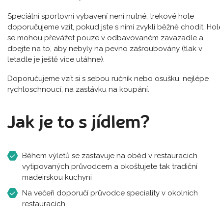
Speciální sportovní vybavení není nutné, trekové hole
doporučujeme vzít, pokud jste s nimi zvyklí běžně chodit. Hol
se mohou převážet pouze v odbavovaném zavazadle a
dbejte na to, aby nebyly na pevno zašroubovány (tlak v
letadle je ještě více utáhne).
Doporučujeme vzít si s sebou ručník nebo osušku, nejlépe
rychloschnoucí, na zastávku na koupání.
Jak je to s jídlem?
Během výletů se zastavuje na oběd v restauracích
vytipovaných průvodcem a okoštujete tak tradiční
madeirskou kuchyni
Na večeři doporučí průvodce speciality v okolních
restauracích.