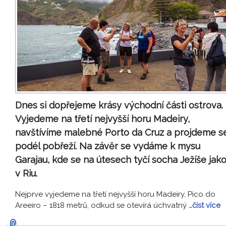
Dnes si dopřejeme krásy východní části ostrova.
Vyjedeme na třetí nejvyšší horu Madeiry,
navštívíme malebné Porto da Cruz a projdeme s
podél pobřeží. Na závěr se vydáme k mysu
Garajau, kde se na útesech tyčí socha Ježíše jak
v Riu.
Nejprve vyjedeme na třetí nejvyšší horu Madeiry, Pico do
Areeiro – 1818 metrů, odkud se otevírá úchvatný
…číst více