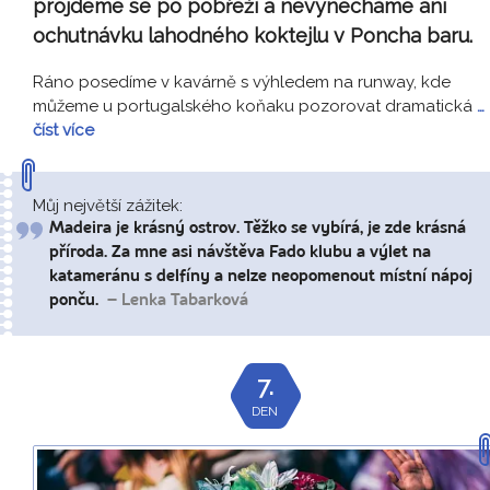
projdeme se po pobřeží a nevynecháme ani
ochutnávku lahodného koktejlu v Poncha baru.
Ráno posedíme v kavárně s výhledem na runway, kde
můžeme u portugalského koňaku pozorovat dramatická
…
číst více
Můj největší zážitek:
Madeira je krásný ostrov. Těžko se vybírá, je zde krásná
příroda. Za mne asi návštěva Fado klubu a výlet na
katameránu s delfíny a nelze neopomenout místní nápoj
ponču.
– Lenka Tabarková
7.
DEN