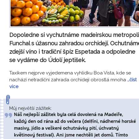
Dopoledne si vychutnáme madeirskou metropoli
Funchal s úžasnou zahradou orchidejí. Ochutnám
zdejší víno i tradiční špíz Espetada a odpoledne
se vydáme do Údolí jeptišek.
Taxíkem nejprve vyjedemena vyhlídku Boa Vista, kde se
nachází netradiční zahrada orchidejí obrostlá mnoha
…číst
více
Můj největší zážitek:
Náš nejlepší zážitek byla celá dovolená na Madeiře,
každý den od rána až do večera (delfíni, nádherné horské
masivy, jídlo a veškeré ochutnávky pití, úchvatný
květinový festival). Ani jsme nechtěli jet domů. Tímto