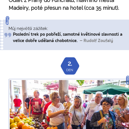
Odlet z Prahy do Funchalu, hlavního města
Madeiry, poté přesun na hotel (cca 35 minut).
Můj největší zážitek:
Poslední trek po pobřeží, samotné květinové slavnosti a
velice dobře udělaná chobotnice.
– Rudolf Zoufalý
2.
DEN