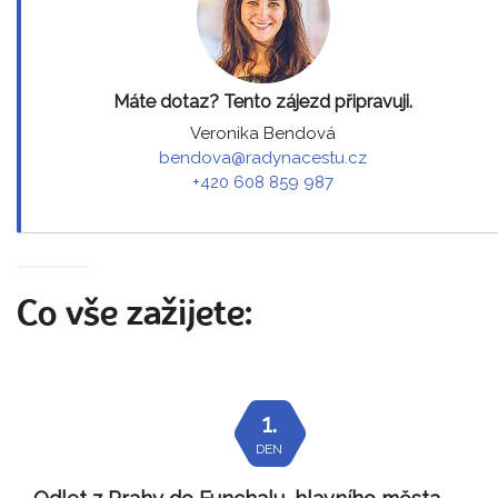
Máte dotaz? Tento zájezd připravuji.
Veronika Bendová
bendova@radynacestu.cz
+420 608 859 987
Co vše zažijete:
1.
DEN