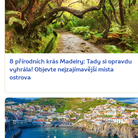
8 přírodních krás Madeiry: Tady si opravdu
vyhrála! Objevte nejzajímavější místa
ostrova