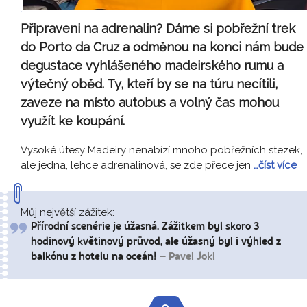
Připraveni na adrenalin? Dáme si pobřežní trek
do Porto da Cruz a odměnou na konci nám bude
degustace vyhlášeného madeirského rumu a
výtečný oběd. Ty, kteří by se na túru necítili,
zaveze na místo autobus a volný čas mohou
využít ke koupání.
Vysoké útesy Madeiry nenabízí mnoho pobřežních stezek,
ale jedna, lehce adrenalinová, se zde přece jen
…číst více
Můj největší zážitek:
Přírodní scenérie je úžasná. Zážitkem byl skoro 3
hodinový květinový průvod, ale úžasný byl i výhled z
balkónu z hotelu na oceán!
– Pavel Jokl