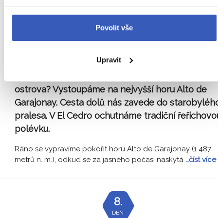
Povolit vše
Upravit
Pondělí 15. března:
Připraveni zdolat střechu
ostrova? Vystoupáme na nejvyšší horu Alto de
Garajonay. Cesta dolů nás zavede do starobyléh
pralesa. V El Cedro ochutnáme tradiční řeřichovo
polévku.
Ráno se vypravíme pokořit horu Alto de Garajonay (1 487
metrů n. m.), odkud se za jasného počasí naskýtá
…číst více
8.
DEN