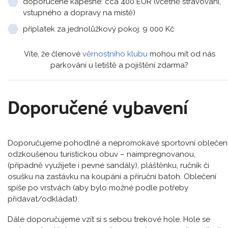
doporučené kapesné: cca 400 EUR (včetně stravování,
vstupného a dopravy na místě)
příplatek za jednolůžkový pokoj: 9 000 Kč
Víte, že členové
věrnostního klubu
mohou mít od nás
parkování u letiště a pojištění zdarma?
Doporučené vybavení
Doporučujeme pohodlné a nepromokavé sportovní oblečení
odzkoušenou turistickou obuv – naimpregnovanou,
(případně využijete i pevné sandály), pláštěnku, ručník či
osušku na zastávku na koupání a příruční batoh. Oblečení
spíše po vrstvách (aby bylo možné podle potřeby
přidávat/odkládat).
Dále doporučujeme vzít si s sebou trekové hole. Hole se