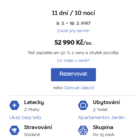
11 dní / 10 nocí
9. 3. – 19. 3. 2027
Zvolit jiný termín
52 990
Kč
/os.
Teď zaplatíte jen 50 % z ceny a zbytek později.
Co máte v ceně?
Rezervovat
nebo
Darovat zájezd
Letecky
Ubytování
Z Prahy
3* hotel
Ukaž časy letů
Apartamentos Jardín...
Stravování
Skupina
Snídaně
Do 15 osob