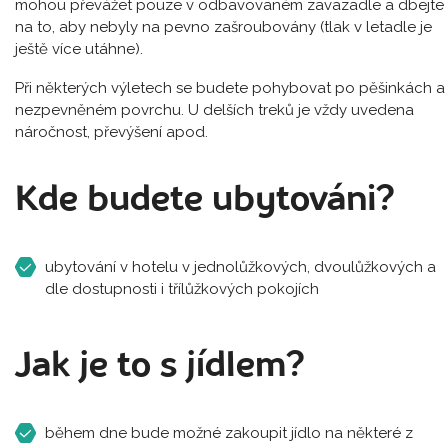
mohou převážet pouze v odbavovaném zavazadle a dbejte
na to, aby nebyly na pevno zašroubovány (tlak v letadle je
ještě více utáhne).
Při některých výletech se budete pohybovat po pěšinkách a
nezpevněném povrchu. U delších treků je vždy uvedena
náročnost, převýšení apod.
Kde budete ubytováni?
ubytování v hotelu v jednolůžkových, dvoulůžkových a
dle dostupnosti i třílůžkových pokojích
Jak je to s jídlem?
během dne bude možné zakoupit jídlo na některé z