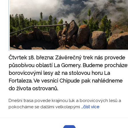
Čtvrtek 18. března:
Závěrečný trek nás provede
působivou oblastí La Gomery. Budeme procháze
borovicovými lesy až na stolovou horu La
Fortaleza. Ve vesnici Chipude pak nahlédneme
do života ostrovanů.
Dnešní trasa povede krajinou luk a borovicových lesů a
pokocháme se dalšími velkolepými
…číst více