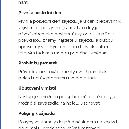
námi.
První a poslední den
První a poslední den zájezdu je určen především k
zajištění dopravy. Program v tyto dny je
přizpůsoben okolnostem. Časy odletu a příletu,
pokud jsou známy, najdete u zájezdu a budou
upřesněny v pokynech. Jsou dány aktuálním
letovým řádem a mohou podléhat změnám.
Prohlídky památek
Průvodce neprovádí klienty uvnitř památek,
pokud není v programu uvedeno jinak.
Ubytování v místě
Nástup je umožněn po 14. hodině, do té doby je
možné si zavazadla na hotelu uschovat.
Pokyny k zájezdu
Pokyny zasíláme 7 dní před nástupem na zájezd
do e-mailu uvedeného ve Vaší rezervaci.