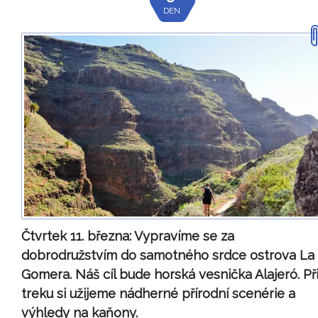
DEN
Čtvrtek 11. března:
Vypravíme se za
dobrodružstvím do samotného srdce ostrova La
Gomera. Náš cíl bude horská vesnička Alajeró. Př
treku si užijeme nádherné přírodní scenérie a
výhledy na kaňony.