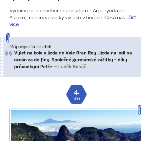
Vydáme se na nádhernou pěší túru z Arguayoda do
Alajeró, tradiční vesničky vysoko v horách. Čeká nás
…číst
více
Můj největší zážitek:
Výlet na kole a jízda do Vale Gran Rey. Jízda na lodi na
oceán za delfíny. Společné gurmánské zážitky - díky
průvodkyni Petře.
– Luděk Boháč
4.
DEN