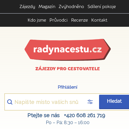
Zájezdy
Magazín
Zvýhodněno
Sdílení pokoje
Kdo jsme
Průvodci
Recenze
Kontakt
ZÁJEZDY PRO CESTOVATELE
Přihlášení
Hledat
Ptejte se nás
+420 608 261 719
Po – Pá: 8:30 – 16:00