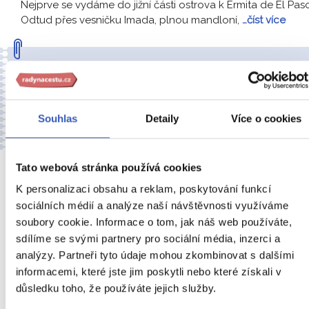
Nejprve se vydáme do jižní části ostrova k Ermita de El Pas
Odtud přes vesničku Imada, plnou mandloní,
…číst více
Můj největší zážitek:
Každý den byl jiný a přitom skvělý. Zážitky od rána do
večera. Poznali jsme krásy ostrova pěšky i na kolech,
místní gastronomii a díky Petře jsme se seznámili i s
Souhlas
Detaily
Více o cookies
tradicemi a životem místních lidí.
– Miroslav Adamec
Tato webová stránka používá cookies
7.
K personalizaci obsahu a reklam, poskytování funkcí
DEN
sociálních médií a analýze naší návštěvnosti využíváme
soubory cookie. Informace o tom, jak náš web používáte,
sdílíme se svými partnery pro sociální média, inzerci a
analýzy. Partneři tyto údaje mohou zkombinovat s dalšími
informacemi, které jste jim poskytli nebo které získali v
důsledku toho, že používáte jejich služby.