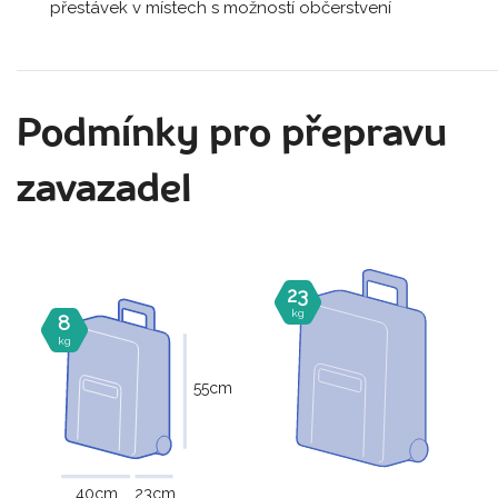
přestávek v místech s možností občerstvení
Podmínky pro přepravu
zavazadel
23
kg
8
kg
55
cm
40
cm
23
cm