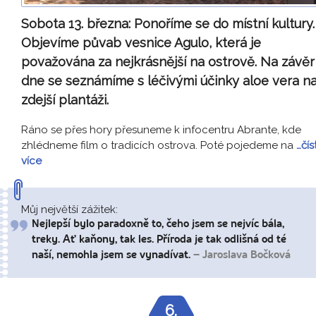
Sobota 13. března:
Ponoříme se do místní kultury.
Objevíme půvab vesnice Agulo, která je
považována za nejkrásnější na ostrově. Na závěr
dne se seznámíme s léčivými účinky aloe vera n
zdejší plantáži.
Ráno se přes hory přesuneme k infocentru Abrante, kde
zhlédneme film o tradicích ostrova. Poté pojedeme na
…čís
více
Můj největší zážitek:
Nejlepší bylo paradoxně to, čeho jsem se nejvíc bála,
treky. Ať kaňony, tak les. Příroda je tak odlišná od té
naší, nemohla jsem se vynadívat.
– Jaroslava Bočková
6.