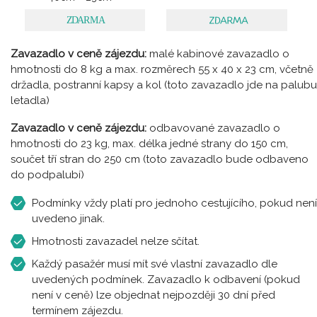
Zavazadlo v ceně zájezdu:
malé kabinové zavazadlo o
hmotnosti do 8 kg a max. rozměrech 55 x 40 x 23 cm, včetně
držadla, postranní kapsy a kol (toto zavazadlo jde na palubu
letadla)
Zavazadlo v ceně zájezdu:
odbavované zavazadlo o
hmotnosti do 23 kg, max. délka jedné strany do 150 cm,
součet tří stran do 250 cm (toto zavazadlo bude odbaveno
do podpalubí)
Podmínky vždy platí pro jednoho cestujícího, pokud není
uvedeno jinak.
Hmotnosti zavazadel nelze sčítat.
Každý pasažér musí mít své vlastní zavazadlo dle
uvedených podmínek. Zavazadlo k odbavení (pokud
není v ceně) lze objednat nejpozději 30 dní před
termínem zájezdu.