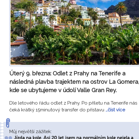
Úterý 9. března:
Odlet z Prahy na Tenerife a
následná plavba trajektem na ostrov La Gomera
kde se ubytujeme v údolí Valle Gran Rey.
Dle letového řádu odlet z Prahy. Po příletu na Tenerife nás
čeká krátký 15minutový transfer do přístavu
…číst více
Můj největší zážitek:
Jízda na kole. Asi 20 let jsem na normálním kole nejela a