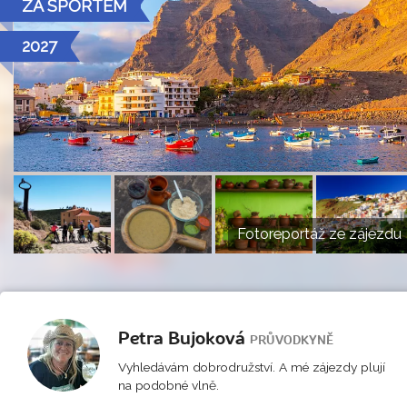
ZA SPORTEM
2027
Fotoreportáž ze zájezdu
Petra Bujoková
PRŮVODKYNĚ
Vyhledávám dobrodružství. A mé zájezdy plují
na podobné vlně.