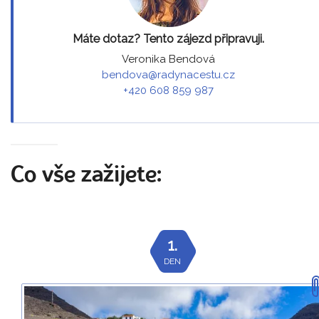
Máte dotaz? Tento zájezd připravuji.
Veronika Bendová
bendova@radynacestu.cz
+420 608 859 987
Co vše zažijete:
1.
DEN