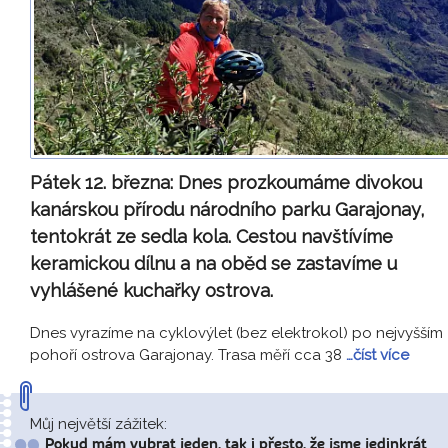
Pátek 12. března:
Dnes prozkoumáme divokou
kanárskou přírodu národního parku Garajonay,
tentokrát ze sedla kola. Cestou navštívíme
keramickou dílnu a na oběd se zastavíme u
vyhlášené kuchařky ostrova.
Dnes vyrazíme na cyklovýlet (bez elektrokol) po nejvyšším
pohoří ostrova Garajonay. Trasa měří cca 38
…číst více
Můj největší zážitek:
Pokud mám vybrat jeden, tak i přesto, že jsme jedinkrát