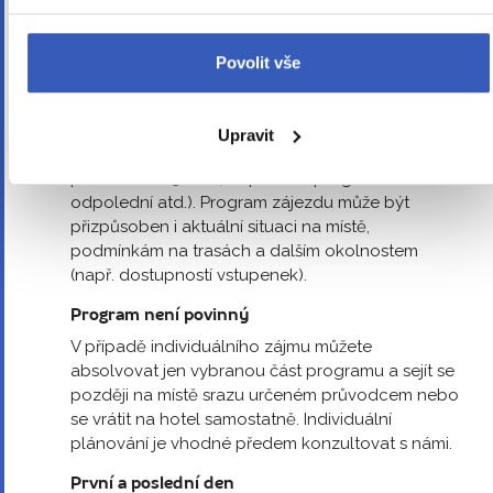
To důležité —
nepřehlédněte
Povolit vše
Změna vyhrazena
Upravit
Vyhrazujeme si právo měnit sled programu (např.
prohodit 1. a 3. den, dopolední program za
odpolední atd.). Program zájezdu může být
přizpůsoben i aktuální situaci na místě,
podmínkám na trasách a dalším okolnostem
(např. dostupností vstupenek).
Program není povinný
V případě individuálního zájmu můžete
absolvovat jen vybranou část programu a sejít se
později na místě srazu určeném průvodcem nebo
se vrátit na hotel samostatně. Individuální
plánování je vhodné předem konzultovat s námi.
První a poslední den