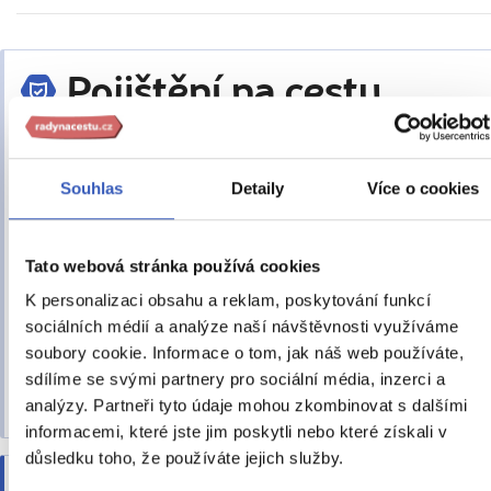
Pojištění na cestu
zařídíme
Souhlas
Detaily
Více o cookies
Kooperativa A
300 Kč
50 Kč
Tato webová stránka používá cookies
celý zájezd
den/osoba
K personalizaci obsahu a reklam, poskytování funkcí
sociálních médií a analýze naší návštěvnosti využíváme
Podmínky pojištění
soubory cookie. Informace o tom, jak náš web používáte,
sdílíme se svými partnery pro sociální média, inzerci a
Zdravotní pojištění se vztahuje také na
analýzy. Partneři tyto údaje mohou zkombinovat s dalšími
onemocnění COVID-19.
informacemi, které jste jim poskytli nebo které získali v
důsledku toho, že používáte jejich služby.