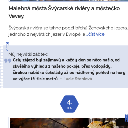
Malebná města Švýcarské riviéry a městečko
Vevey.
Švýcarská riviéra se táhne podél břehů Ženevského jezera,
jednoho z největších jezer v Evropě, a
…číst více
Můj největší zážitek:
Cely zájezd byl zajímavý a každý den se něco našlo, od
skvělého výhledu z našeho pokoje, přes vodopády,
širokou nabídku čokolády až po nádherný pohled na hory
ve výšce tří tisíc metrů.
– Lucie Steblová
4.
DEN