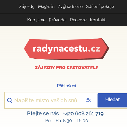
Zájezdy
Magazín
Zvýhodněno
Sdílení pokoje
Kdo jsme
Průvodci
Recenze
Kontakt
ZÁJEZDY PRO CESTOVATELE
Přihlášení
Hledat
Ptejte se nás
+420 608 261 719
Po – Pá: 8:30 – 16:00