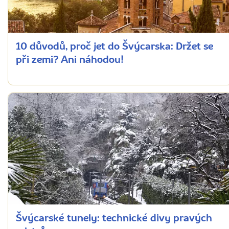
10 důvodů, proč jet do Švýcarska: Držet se
při zemi? Ani náhodou!
Švýcarské tunely: technické divy pravých