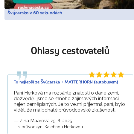
Švýcarsko v 60 sekundách
Ohlasy cestovatelů
To nejlepší ze Švýcarska + MATTERHORN (autobusem)
Paní Herková má rozsáhlé znalosti o dané zemi,
dozvěděli jsme se mnoho zajímavých informací
nejen zeměpisných. Je to velmi příjemná paní, bylo
vidět, že má bohaté průvodcovské zkušenosti.
—
Zina Maarová
25. 8. 2025
s průvodkyní Kateřinou Herkovou