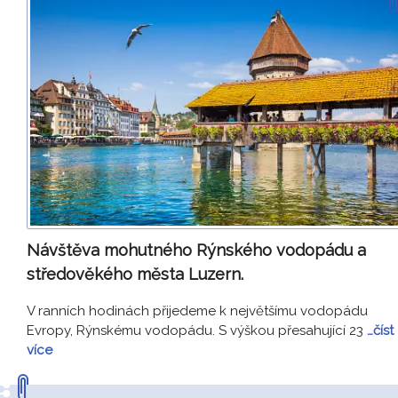
Návštěva mohutného Rýnského vodopádu a
středověkého města Luzern.
V ranních hodinách přijedeme k největšímu vodopádu
Evropy, Rýnskému vodopádu. S výškou přesahující 23
…číst
více