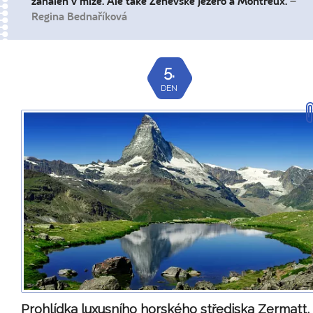
zahalen v mlze. Ale také Ženevské jezero a Montreux.
–
Regina Bednaříková
5.
DEN
Prohlídka luxusního horského střediska Zermatt,