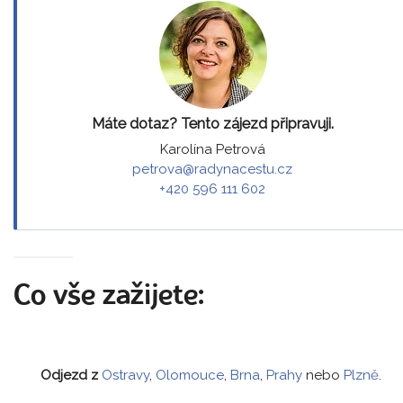
Máte dotaz? Tento zájezd připravuji.
Karolína Petrová
petrova@radynacestu.cz
+420 596 111 602
Co vše zažijete:
Odjezd z
Ostravy
,
Olomouce
,
Brna
,
Prahy
nebo
Plzně
.