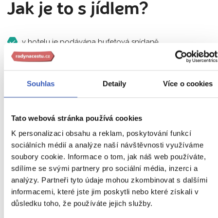
Jak je to s jídlem?
v hotelu je podávána bufetová snídaně
během dne bude možné zakoupit jídlo na místech s
možností občerstvení
Souhlas
Detaily
Více o cookies
poblíž hotelu je možnost individuálního stravování v
místních restauracích
Tato webová stránka používá cookies
K personalizaci obsahu a reklam, poskytování funkcí
sociálních médií a analýze naší návštěvnosti využíváme
Podmínky pro přepravu
soubory cookie. Informace o tom, jak náš web používáte,
sdílíme se svými partnery pro sociální média, inzerci a
zavazadel
analýzy. Partneři tyto údaje mohou zkombinovat s dalšími
informacemi, které jste jim poskytli nebo které získali v
důsledku toho, že používáte jejich služby.