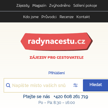
Zájezdy
Magazín
Zvýhodněno
Sdílení pokoje
Kdo jsme
Průvodci
Recenze
Kontakt
ZÁJEZDY PRO CESTOVATELE
Přihlášení
Hledat
Ptejte se nás
+420 608 261 719
Po – Pá: 8:30 – 16:00