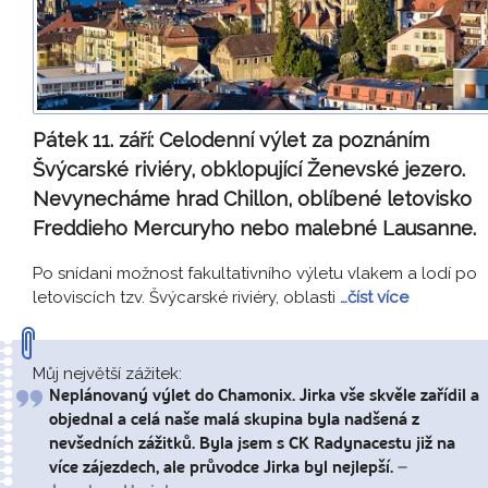
Pátek 11. září:
Celodenní výlet za poznáním
Švýcarské riviéry, obklopující Ženevské jezero.
Nevynecháme hrad Chillon, oblíbené letovisko
Freddieho Mercuryho nebo malebné Lausanne.
Po snídani možnost fakultativního výletu vlakem a lodí po
letoviscích tzv. Švýcarské riviéry, oblasti
…číst více
Můj největší zážitek:
Neplánovaný výlet do Chamonix. Jirka vše skvěle zařídil a
objednal a celá naše malá skupina byla nadšená z
nevšedních zážitků. Byla jsem s CK Radynacestu již na
více zájezdech, ale průvodce Jirka byl nejlepší.
–