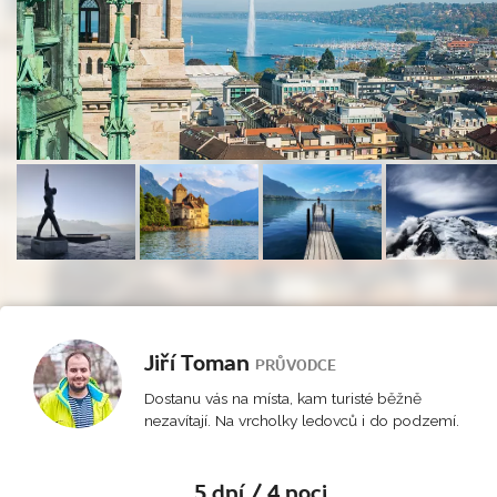
Jiří Toman
PRŮVODCE
Dostanu vás na místa, kam turisté běžně
nezavítají. Na vrcholky ledovců i do podzemí.
5 dní / 4 noci