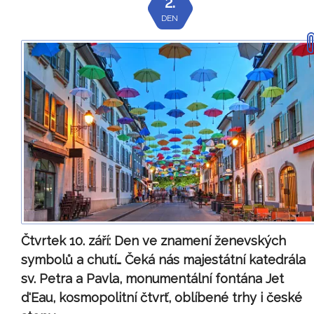
2.
DEN
Čtvrtek 10. září:
Den ve znamení ženevských
symbolů a chutí… Čeká nás majestátní katedrála
sv. Petra a Pavla, monumentální fontána Jet
d'Eau, kosmopolitní čtvrť, oblíbené trhy i české