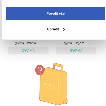
10
kg
Povolit vše
56
cm
3
45
cm
kg
Upravit
36
cm
20
cm
45
cm
25
cm
23
kg