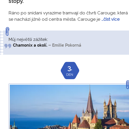
stopy.
Ráno po snídani vyrazíme tramvají do čtvrti Carouge, která
se nachází jižně od centra města. Carouge je
…číst více
Můj největší zážitek:
Chamonix a okolí.
– Emilie Pokorná
3.
DEN