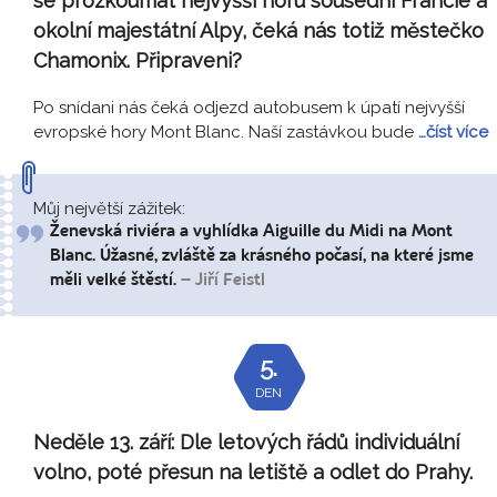
se prozkoumat nejvyšší horu sousední Francie a
okolní majestátní Alpy, čeká nás totiž městečko
Chamonix. Připraveni?
Po snídani nás čeká odjezd autobusem k úpatí nejvyšší
evropské hory Mont Blanc. Naší zastávkou bude
…číst více
Můj největší zážitek:
Ženevská riviéra a vyhlídka Aiguille du Midi na Mont
Blanc. Úžasné, zvláště za krásného počasí, na které jsme
měli velké štěstí.
– Jiří Feistl
5.
DEN
Neděle 13. září:
Dle letových řádů individuální
volno, poté přesun na letiště a odlet do Prahy.