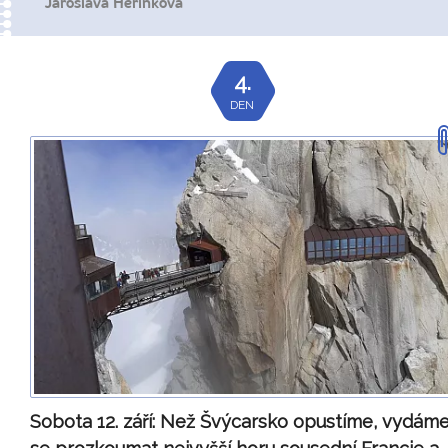
Jaroslava Herinkova
4.
DEN
Sobota 12. září:
Než Švýcarsko opustíme, vydám