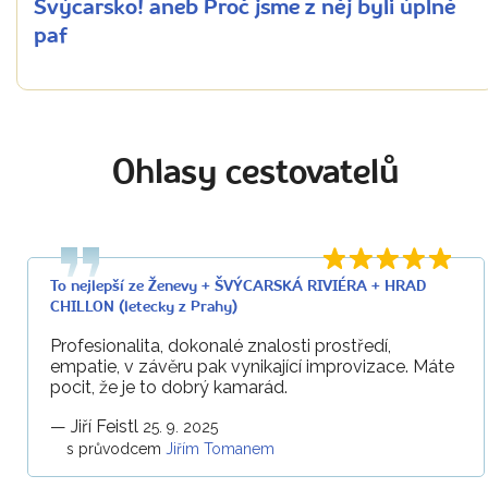
Švýcarsko! aneb Proč jsme z něj byli úplně
paf
Ohlasy cestovatelů
To nejlepší ze Ženevy + ŠVÝCARSKÁ RIVIÉRA + HRAD
CHILLON (letecky z Prahy)
Profesionalita, dokonalé znalosti prostředí,
empatie, v závěru pak vynikající improvizace. Máte
pocit, že je to dobrý kamarád.
—
Jiří Feistl
25. 9. 2025
s průvodcem
Jiřím Tomanem