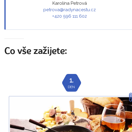
Karolína Petrová
petrova@radynacestu.cz
+420 596 111 602
Co vše zažijete:
1.
DEN