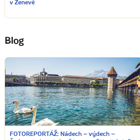
v Ženevě
Blog
FOTOREPORTÁŽ: Nádech – výdech –