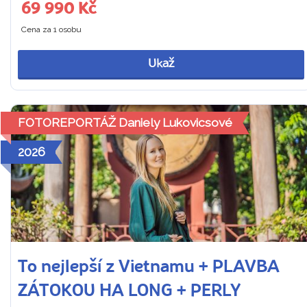
69 990 Kč
Cena za 1 osobu
Ukaž
FOTOREPORTÁŽ Daniely Lukovicsové
2026
To nejlepší z Vietnamu + PLAVBA
ZÁTOKOU HA LONG + PERLY