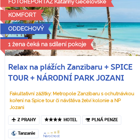
FOTOREPORTÁŽ Kataríny Gecelovské
KOMFORT
ODDECHOVÝ
2026
1 žena čeká na sdílení pokoje
Relax na plážích Zanzibaru + SPICE
TOUR + NÁRODNÍ PARK JOZANI
Fakultativní zážitky: Metropole Zanzibaru s ochutnávkou
koření na Spice tour či návštěva želví kolonie a NP
Jozani
Z PRAHY
HOTEL
PLNÁ PENZE
Tanzanie
Náročnost