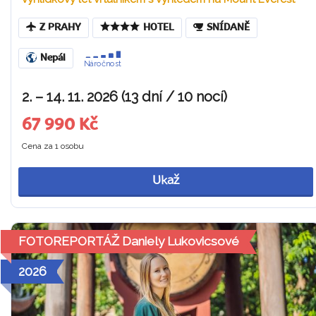
Z PRAHY
HOTEL
SNÍDANĚ
Nepál
Náročnost
2. – 14. 11. 2026 (13 dní / 10 nocí)
67 990 Kč
Cena za 1 osobu
Ukaž
FOTOREPORTÁŽ Daniely Lukovicsové
2026