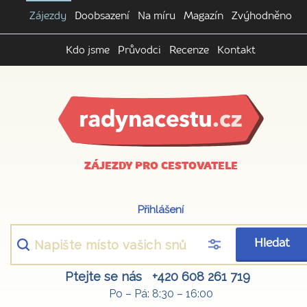
Zájezdy
Doobsazení
Na míru
Magazín
Zvýhodněno
Kdo jsme
Průvodci
Recenze
Kontakt
ZÁJEZDY PRO CESTOVATELE
Přihlášení
Hledat
Ptejte se nás
+420 608 261 719
Po – Pá: 8:30 – 16:00