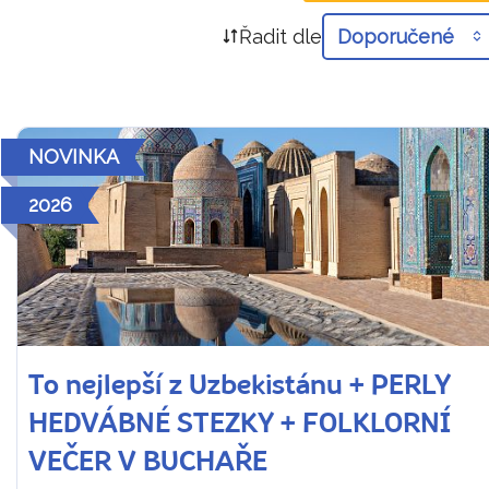
Řadit dle
Doporučené
NOVINKA
2026
To nejlepší z Uzbekistánu + PERLY
HEDVÁBNÉ STEZKY + FOLKLORNÍ
VEČER V BUCHAŘE