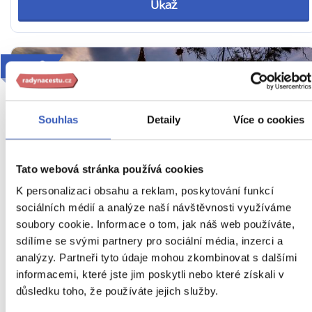
Ukaž
2026
Souhlas
Detaily
Více o cookies
Tato webová stránka používá cookies
K personalizaci obsahu a reklam, poskytování funkcí
sociálních médií a analýze naší návštěvnosti využíváme
To nejlepší z Thajska + AYUTTHAYA
soubory cookie. Informace o tom, jak náš web používáte,
+ KOUPÁNÍ NA OSTROVĚ PHUKET
sdílíme se svými partnery pro sociální média, inzerci a
analýzy. Partneři tyto údaje mohou zkombinovat s dalšími
Tipy na zážitky: Návštěva železničního trhu i tržnic s
informacemi, které jste jim poskytli nebo které získali v
thajským jídlem či noční život na Phuketu a nekonečné
důsledku toho, že používáte jejich služby.
pláže