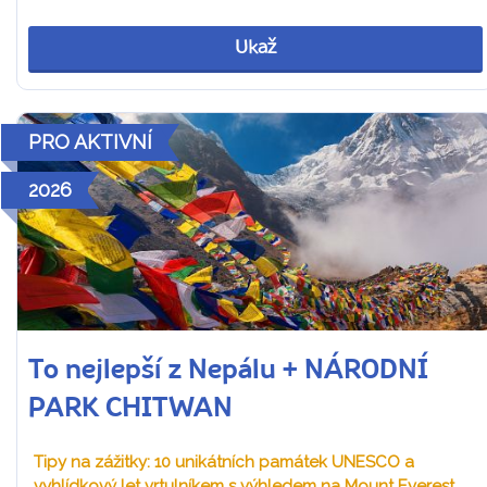
Ukaž
PRO AKTIVNÍ
2026
To nejlepší z Nepálu + NÁRODNÍ
PARK CHITWAN
Tipy na zážitky: 10 unikátních památek UNESCO a
vyhlídkový let vrtulníkem s výhledem na Mount Everest