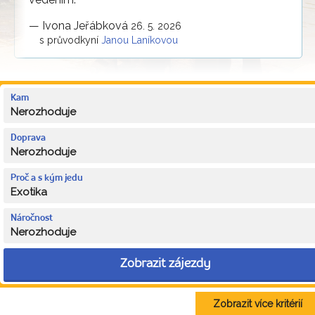
—
Ivona Jeřábková
26. 5. 2026
s průvodkyní
Janou Laníkovou
Kam
Nerozhoduje
Doprava
Nerozhoduje
Proč a s kým jedu
Exotika
Náročnost
Nerozhoduje
Zobrazit zájezdy
Zobrazit více kritérií