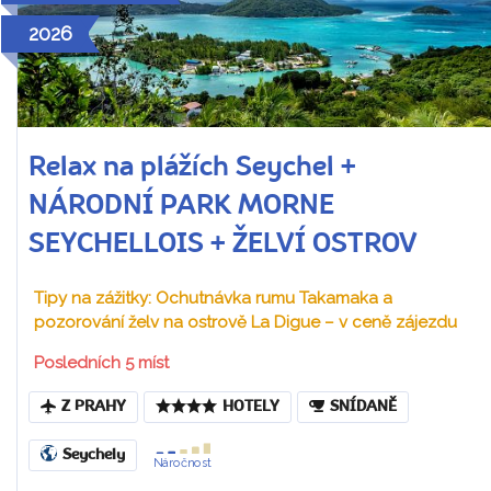
2026
Relax na plážích Seychel +
NÁRODNÍ PARK MORNE
SEYCHELLOIS + ŽELVÍ OSTROV
Tipy na zážitky: Ochutnávka rumu Takamaka a
pozorování želv na ostrově La Digue – v ceně zájezdu
Posledních 5 míst
Z PRAHY
HOTELY
SNÍDANĚ
Seychely
Náročnost