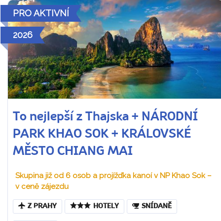
PRO AKTIVNÍ
2026
To nejlepší z Thajska + NÁRODNÍ
PARK KHAO SOK + KRÁLOVSKÉ
MĚSTO CHIANG MAI
Skupina již od 6 osob a projížďka kanoí v NP Khao Sok –
v ceně zájezdu
Z PRAHY
HOTELY
SNÍDANĚ