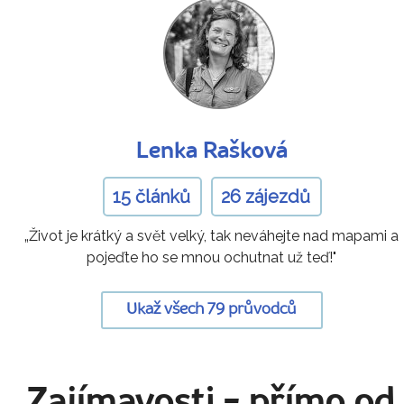
Lenka Rašková
15 článků
26 zájezdů
„Život je krátký a svět velký, tak neváhejte nad mapami a
pojeďte ho se mnou ochutnat už teď!"
Ukaž všech 79 průvodců
Zajímavosti
- přímo od