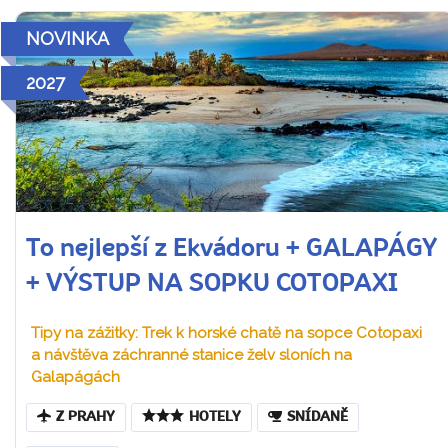
NOVINKA
2027
To nejlepší z Ekvádoru + GALAPÁGY
+ VÝSTUP NA SOPKU COTOPAXI
Tipy na zážitky: Trek k horské chatě na sopce Cotopaxi
a návštěva záchranné stanice želv sloních na
Galapágách
Z PRAHY
HOTELY
SNÍDANĚ