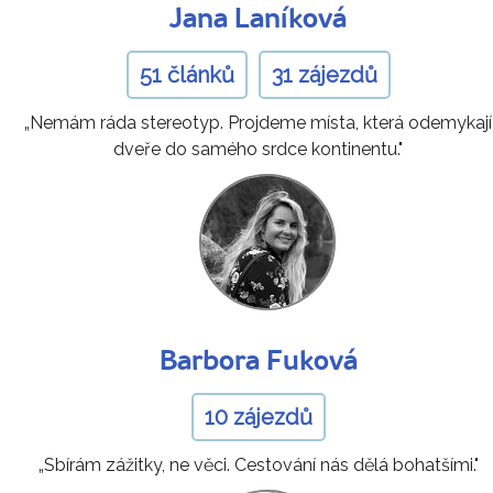
Jana Laníková
51 článků
31 zájezdů
„Nemám ráda stereotyp. Projdeme místa, která odemykají
dveře do samého srdce kontinentu."
Barbora Fuková
10 zájezdů
„Sbírám zážitky, ne věci. Cestování nás dělá bohatšími."