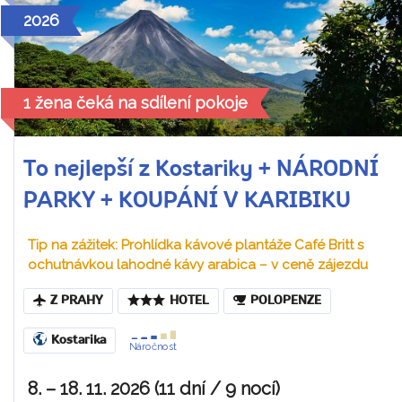
2026
1 žena čeká na sdílení pokoje
To nejlepší z Kostariky + NÁRODNÍ
PARKY + KOUPÁNÍ V KARIBIKU
Tip na zážitek: Prohlídka kávové plantáže Café Britt s
ochutnávkou lahodné kávy arabica – v ceně zájezdu
Z PRAHY
HOTEL
POLOPENZE
Kostarika
Náročnost
8. – 18. 11. 2026 (11 dní / 9 nocí)