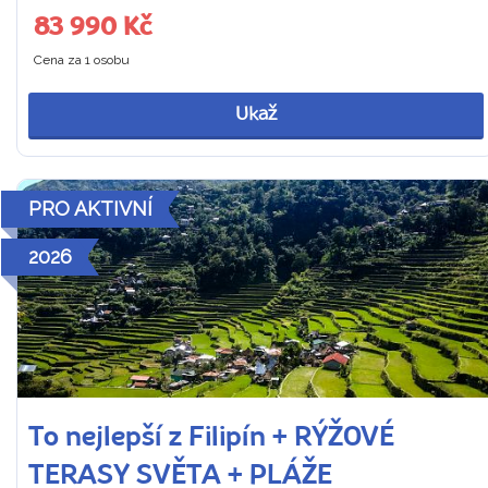
83 990 Kč
Cena za 1 osobu
Ukaž
PRO AKTIVNÍ
2026
To nejlepší z Filipín + RÝŽOVÉ
TERASY SVĚTA + PLÁŽE