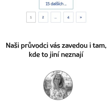
15
dalších ...
1
2
...
4
»
Naši průvodci vás zavedou i tam,
kde to jiní neznají