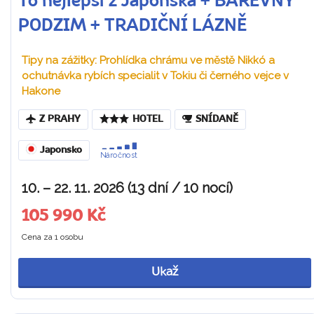
To nejlepší z Japonska + BAREVNÝ
PODZIM + TRADIČNÍ LÁZNĚ
Tipy na zážitky: Prohlídka chrámu ve městě Nikkó a
ochutnávka rybích specialit v Tokiu či černého vejce v
Hakone
Z PRAHY
HOTEL
SNÍDANĚ
Japonsko
Náročnost
10. – 22. 11. 2026 (13 dní / 10 nocí)
105 990 Kč
Cena za 1 osobu
Ukaž