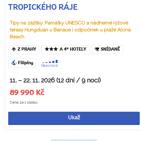
TROPICKÉHO RÁJE
Tipy na zážitky: Památky UNESCO a nádherné rýžové
terasy Hungduan u Banaue i odpočinek u pláže Alona
Beach
Z PRAHY
A 4* HOTELY
SNÍDANĚ
Filipíny
Náročnost
11. – 22. 11. 2026 (12 dní / 9 nocí)
89 990 Kč
Cena za 1 osobu
Ukaž