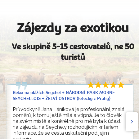
Zájezdy za exotikou
Ve skupině 5-15 cestovatelů, ne 50
turistů
Relax na plážích Seychel + NÁRODNÍ PARK MORNE
SEYCHELLOIS + ŽELVÍ OSTROV (letecky z Prahy)
Průvodkyně Jana Láníková je profesionální, znalá
poměrů, k tomu ještě milá a vtipná. Je to člověk
na svém místě a konkrétně pro mě byla k účasti
na zájezdu na Seychely rozhodujícím kritériem
informace, že se cesta uskuteční pod jejím
vedením.