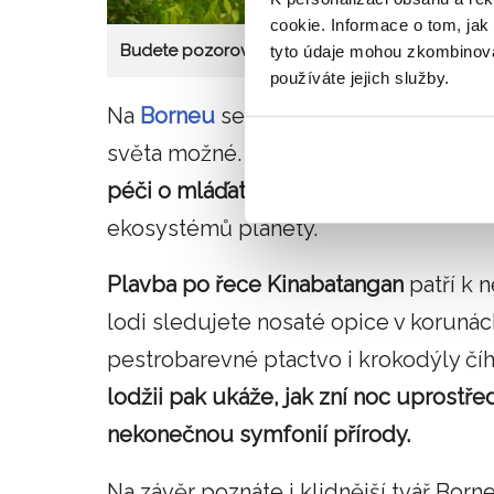
cookie. Informace o tom, jak
Budete pozorovat orangutany v jejich přirozen
tyto údaje mohou zkombinovat
používáte jejich služby.
Na
Borneu
se dostanete blíž k tropic
světa možné. V chráněných rezervací
péči o mláďata
a na vlastní oči uvidít
ekosystémů planety.
Plavba po řece Kinabatangan
patří k 
lodi sledujete nosaté opice v korunác
pestrobarevné ptactvo i krokodýly číh
lodžii pak ukáže, jak zní noc uprostře
nekonečnou symfonií přírody.
Na závěr poznáte i klidnější tvář Born