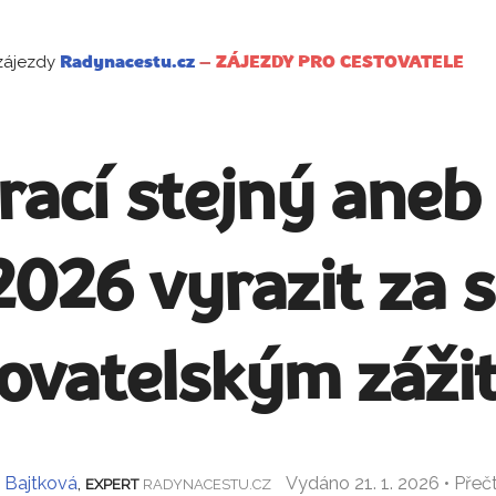
zájezdy
Radynacestu.cz
–
ZÁJEZDY PRO CESTOVATELE
rací stejný aneb 
2026 vyrazit za 
tovatelským záži
a Bajtková
,
Vydáno 21. 1. 2026 • Pře
EXPERT
RADYNACESTU.CZ