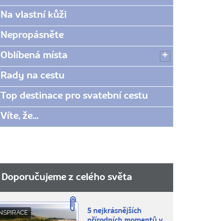
Na vlastní kůži
Nepropásněte
Oblíbená místa
Rady na cestu
Top destinace pro svatební cestu
Víte, že...
Doporučujeme z celého světa
5 nejkrásnějších
NSPIRACE
přírodních momentů v