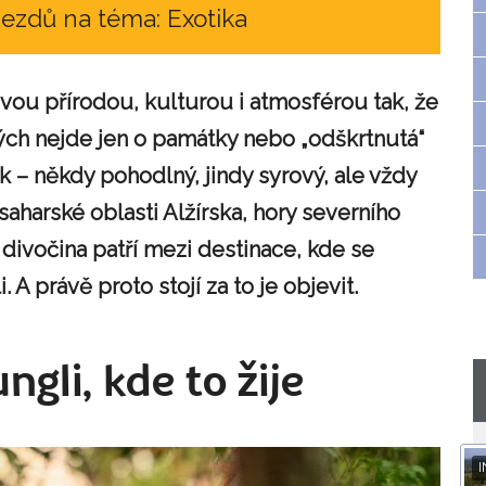
jezdů na téma: Exotika
svou přírodou, kulturou i atmosférou tak, že
erých nejde jen o památky nebo „odškrtnutá“
k – někdy pohodlný, jindy syrový, ale vždy
saharské oblasti Alžírska, hory severního
 divočina patří mezi destinace, kde se
 A právě proto stojí za to je objevit.
ngli, kde to žije
I