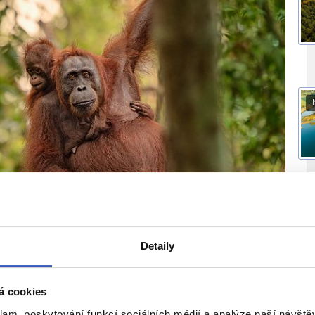
I
I
Detaily
á cookies
klam, poskytování funkcí sociálních médií a analýze naší návšt