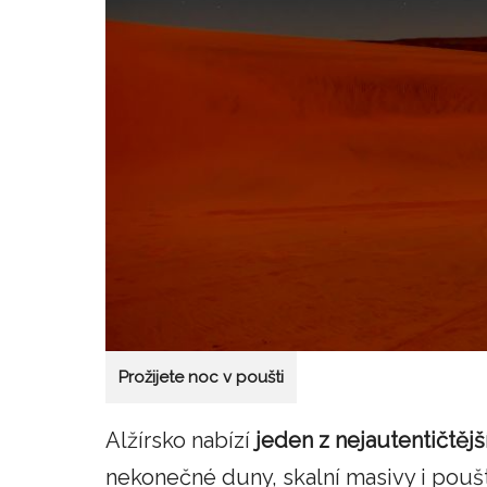
Prožijete noc v poušti
Alžírsko nabízí
jeden z nejautentičtěj
nekonečné duny, skalní masivy i poušt