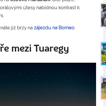
korálovými útesy nabídnou kontrast k
I
í.
náte již brzy na
zájezdu na Borneo
.
aře mezi Tuaregy
I
I