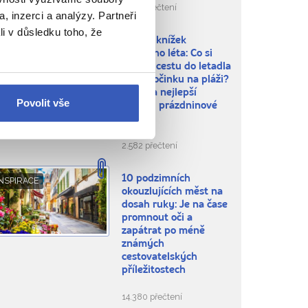
9.045 přečtení
, inzerci a analýzy. Partneři
li v důsledku toho, že
TOP 11 knížek
NSPIRACE
letošního léta: Co si
vzít na cestu do letadla
i k odpočinku na pláži?
Tipy na nejlepší
Povolit vše
(nejen) prázdninové
čtení!
2.582 přečtení
10 podzimních
NSPIRACE
okouzlujících měst na
dosah ruky: Je na čase
promnout oči a
zapátrat po méně
známých
cestovatelských
příležitostech
14.380 přečtení