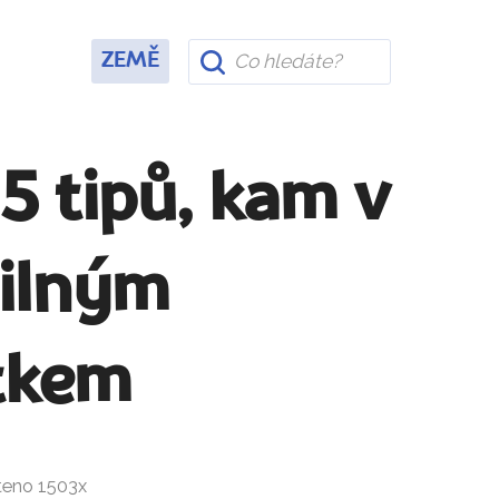
ZEMĚ
5 tipů, kam v
silným
tkem
čteno 1503x