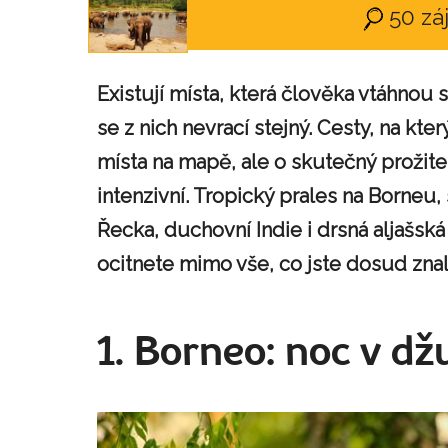
50 zá
Existují místa, která člověka vtáhnou 
se z nich nevrací stejný. Cesty, na kt
místa na mapě, ale o skutečný prožite
intenzivní. Tropický prales na Borneu, 
Řecka, duchovní Indie i drsná aljašská
ocitnete mimo vše, co jste dosud znali.
1. Borneo: noc v džu