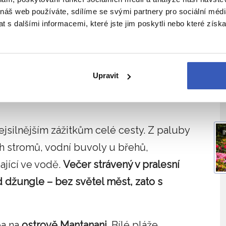
 náš web používáte, sdílíme se svými partnery pro sociální média
ém prostředí
 s dalšími informacemi, které jste jim poskytli nebo které získa
I
ké přírodě, než je dnes v mnoha částech
ch budete pozorovat
orangutany při krmení i
Upravit
e, jak funguje jeden z nejbohatších
nejsilnějším zážitkům celé cesty. Z paluby
I
h stromů, vodní buvoly u břehů,
ající ve vodě.
Večer strávený v pralesní
d džungle – bez světel měst, zato s
ea na
ostrově Mantanani
. Bílé pláže,