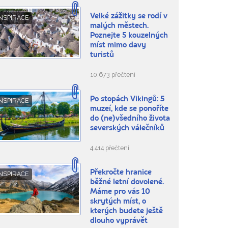
Velké zážitky se rodí v
NSPIRACE
malých městech.
Poznejte 5 kouzelných
míst mimo davy
turistů
10.673 přečtení
Po stopách Vikingů: 5
NSPIRACE
muzeí, kde se ponoříte
do (ne)všedního života
severských válečníků
4.414 přečtení
Překročte hranice
NSPIRACE
běžné letní dovolené.
Máme pro vás 10
skrytých míst, o
kterých budete ještě
dlouho vyprávět