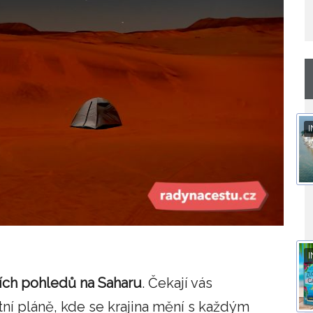
I
I
ších pohledů na Saharu
. Čekají vás
ní pláně, kde se krajina mění s každým