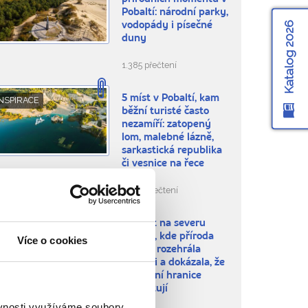
Pobaltí: národní parky,
Katalog 2026
vodopády i písečné
duny
1.385 přečtení
5 míst v Pobaltí, kam
NSPIRACE
běžní turisté často
nezamíří: zatopený
lom, malebné lázně,
sarkastická republika
či vesnice na řece
3.987 přečtení
10 míst na severu
NSPIRACE
Evropy, kde příroda
Více o cookies
naplno rozehrála
fantazii a dokázala, že
v tvoření hranice
neexistují
ěvnosti využíváme soubory