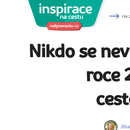
na 
Nikdo se nev
roce 
ces
Jitk