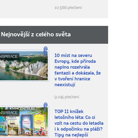
10.566 přečtení
Nejnovější z celého světa
10 míst na severu
NSPIRACE
Evropy, kde příroda
naplno rozehrála
fantazii a dokázala, že
v tvoření hranice
neexistují
9.045 přečtení
TOP 11 knížek
NSPIRACE
letošního léta: Co si
vzít na cestu do letadla
i k odpočinku na pláži?
Tipy na nejlepší