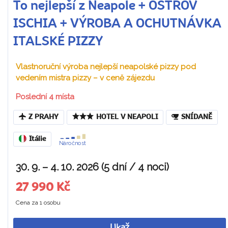
To nejlepší z Neapole + OSTROV
ISCHIA + VÝROBA A OCHUTNÁVKA
ITALSKÉ PIZZY
Vlastnoruční výroba nejlepší neapolské pizzy pod
vedením mistra pizzy – v ceně zájezdu
Poslední 4 místa
Z PRAHY
HOTEL V NEAPOLI
SNÍDANĚ
Itálie
Náročnost
30. 9. – 4. 10. 2026 (5 dní / 4 noci)
27 990 Kč
Cena za 1 osobu
Ukaž