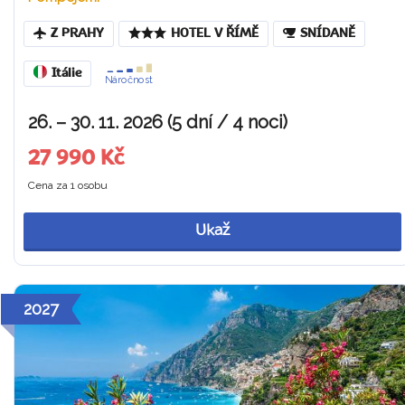
Z PRAHY
HOTEL V ŘÍMĚ
SNÍDANĚ
Itálie
Náročnost
26. – 30. 11. 2026 (5 dní / 4 noci)
27 990 Kč
Cena za 1 osobu
Ukaž
2027