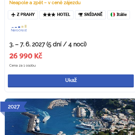
Neapole a zpět – v ceně zájezdu
Z PRAHY
HOTEL
SNÍDANĚ
Itálie
Náročnost
3. – 7. 6. 2027 (5 dní / 4 noci)
26 990 Kč
Cena za 1 osobu
Ukaž
2027