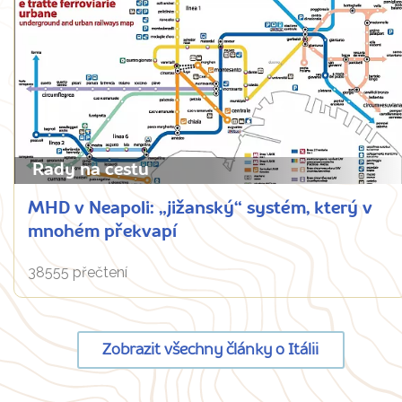
Rady na cestu
MHD v Neapoli: „jižanský“ systém, který v
mnohém překvapí
38555 přečtení
Zobrazit všechny články o Itálii