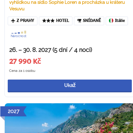
vyhlídkou na sídlo Sophie Loren a procházka u kráteru
Vesuvu
Z PRAHY
HOTEL
SNÍDANĚ
Itálie
Náročnost
26. – 30. 8. 2027 (5 dní / 4 noci)
27 990 Kč
Cena za 1 osobu
Ukaž
2027