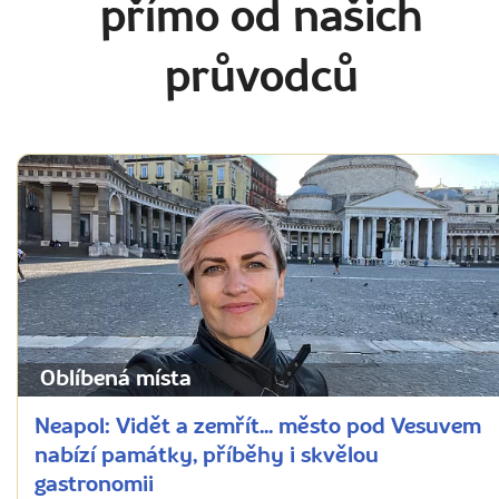
přímo od našich
průvodců
Oblíbená místa
Neapol: Vidět a zemřít... město pod Vesuvem
nabízí památky, příběhy i skvělou
gastronomii