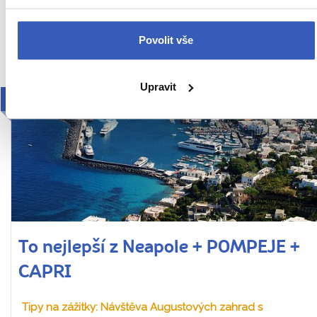
Cena za 1 osobu
Ukaž
Povolit vše
Upravit
2027
To nejlepší z Neapole + POMPEJE +
CAPRI
Tipy na zážitky: Návštěva Augustových zahrad s