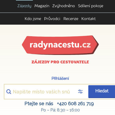
Zájezdy
Magazín
Zvýhodněno
Sdílení pokoje
Kdo jsme
Průvodci
Recenze
Kontakt
ZÁJEZDY PRO CESTOVATELE
Přihlášení
Hledat
Ptejte se nás
+420 608 261 719
Po – Pá: 8:30 – 16:00