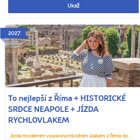
Ukaž
2027
To nejlepší z Říma + HISTORICKÉ
SRDCE NEAPOLE + JÍZDA
RYCHLOVLAKEM
Jízda moderním vysokorychlostním vlakem z Říma do