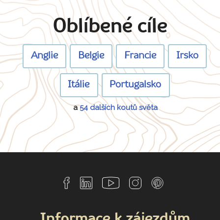
Oblíbené cíle
Anglie
Belgie
Francie
Irsko
Itálie
Portugalsko
a
54 dalších koutů světa
Informace k zájezdům