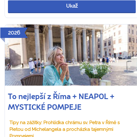
Ukaž
2026
To nejlepší z Říma + NEAPOL +
MYSTICKÉ POMPEJE
Tipy na zážitky: Prohlídka chrámu sv. Petra v Římě s
Pietou od Michelangela a procházka tajemnými
Pompejemi