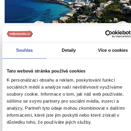
To nejlepší z Neapole + POMPEJE +
CAPRI
Souhlas
Detaily
Více o cookies
Tipy na zážitky: Návštěva Augustových zahrad s
vyhlídkou na sídlo Sophie Loren a procházka u kráteru
Tato webová stránka používá cookies
Vesuvu
K personalizaci obsahu a reklam, poskytování funkcí
Z PRAHY
HOTEL
SNÍDANĚ
Itálie
sociálních médií a analýze naší návštěvnosti využíváme
soubory cookie. Informace o tom, jak náš web používáte,
Náročnost
sdílíme se svými partnery pro sociální média, inzerci a
analýzy. Partneři tyto údaje mohou zkombinovat s dalšími
17. – 21. 6. 2027 (5 dní / 4 noci)
informacemi, které jste jim poskytli nebo které získali v
důsledku toho, že používáte jejich služby.
27 990 Kč