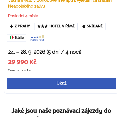
Věčné město v pohodovém tempu s výletem za krásami
Neapolského zálivu
Poslední 4 místa
Z PRAHY
HOTEL V ŘÍMĚ
SNÍDANĚ
Itálie
Náročnost
24. – 28. 9. 2026 (5 dní / 4 noci)
29 990 Kč
Cena za 1 osobu
Ukaž
Jaké jsou naše poznávací zájezdy do