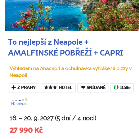
To nejlepší z Neapole +
AMALFINSKÉ POBŘEŽÍ + CAPRI
Výhledem na Anacapri a ochutnávka vyhlášené pizzy v
Neapoli
Z PRAHY
HOTEL
SNÍDANĚ
Itálie
Náročnost
16. – 20. 9. 2027 (5 dní / 4 noci)
27 990 Kč