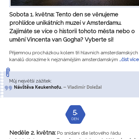
Sobota 1. května:
Tento den se věnujeme
prohlídce unikátních muzeí v Amsterdamu.
Zajímáte se více o historii tohoto města nebo o
umění Vincenta van Gogha? Vyberte si!
Příjemnou procházkou kolem tří hlavních amsterdamských
kanálů dorazíme k nejznámějším amsterdamským
…číst více
Můj největší zážitek:
Návštěva Keukenhofu.
– Vladimír Doležal
5.
DEN
Neděle 2. května:
Po snídani dle letového řádu