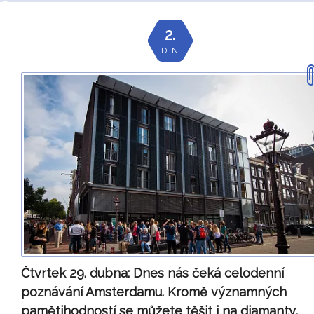
2.
DEN
Čtvrtek 29. dubna:
Dnes nás čeká celodenní
poznávání Amsterdamu. Kromě významných
pamětihodností se můžete těšit i na diamanty,