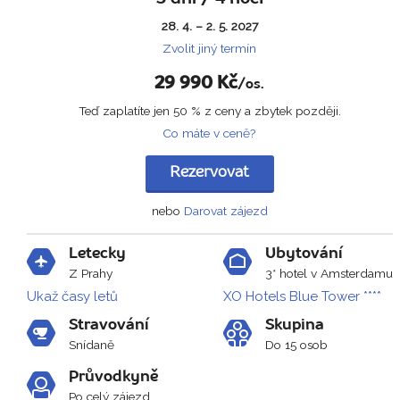
28. 4. – 2. 5. 2027
Zvolit jiný termín
29 990
Kč
/os.
Teď zaplatíte jen 50 % z ceny a zbytek později.
Co máte v ceně?
Rezervovat
nebo
Darovat zájezd
Letecky
Ubytování
Z Prahy
3* hotel v Amsterdamu
Ukaž časy letů
XO Hotels Blue Tower ****
Stravování
Skupina
Snídaně
Do 15 osob
Průvodkyně
Po celý zájezd