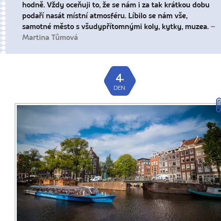
hodně. Vždy oceňuji to, že se nám i za tak krátkou dobu
podaří nasát místní atmosféru. Líbilo se nám vše,
samotné město s všudypřítomnými koly, kytky, muzea.
–
Martina Tůmová
4.
DEN