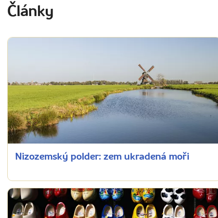
Články
Nizozemský polder: zem ukradená moři