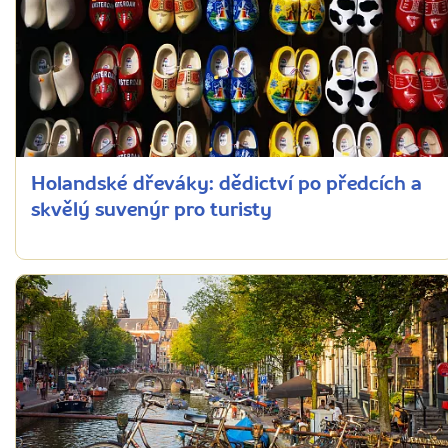
Holandské dřeváky: dědictví po předcích a
skvělý suvenýr pro turisty