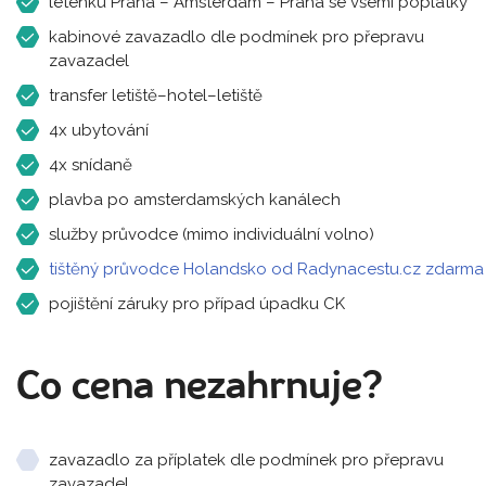
letenku Praha – Amsterdam – Praha se všemi poplatky
kabinové zavazadlo dle podmínek pro přepravu
zavazadel
transfer letiště–hotel–letiště
4x ubytování
4x snídaně
plavba po amsterdamských kanálech
služby průvodce (mimo individuální volno)
tištěný průvodce Holandsko od Radynacestu.cz zdarma
pojištění záruky pro případ úpadku CK
Co cena nezahrnuje?
zavazadlo za příplatek dle podmínek pro přepravu
zavazadel