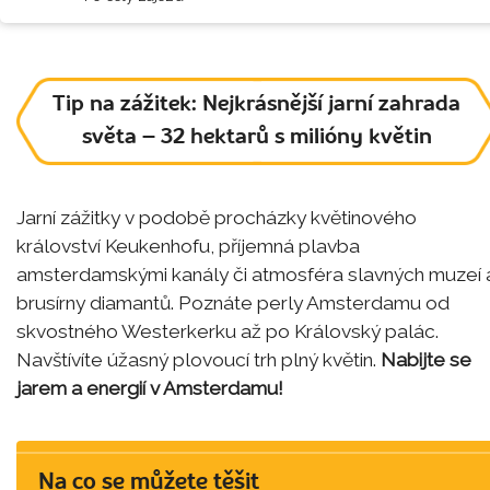
Tip na zážitek: Nejkrásnější jarní zahrada
světa – 32 hektarů s milióny květin
Jarní zážitky v podobě procházky květinového
království Keukenhofu, příjemná plavba
amsterdamskými kanály či atmosféra slavných muzeí 
brusírny diamantů. Poznáte perly Amsterdamu od
skvostného Westerkerku až po Královský palác.
Navštívíte úžasný plovoucí trh plný květin.
Nabijte se
jarem a energií v Amsterdamu!
Na co se můžete těšit