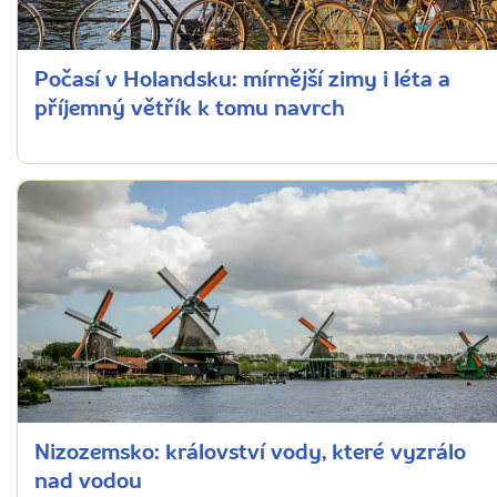
Počasí v Holandsku: mírnější zimy i léta a
příjemný větřík k tomu navrch
Nizozemsko: království vody, které vyzrálo
nad vodou