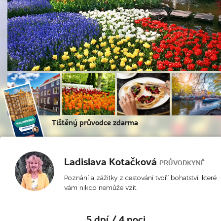
Tištěný průvodce zdarma
Ladislava Kotačková
PRŮVODKYNĚ
Poznání a zážitky z cestování tvoří bohatství, které
vám nikdo nemůže vzít.
5 dní / 4 noci