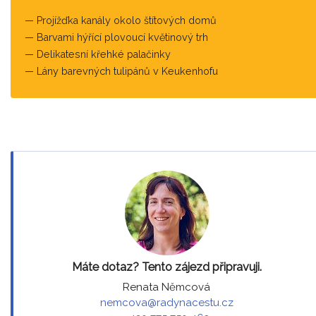
Projížďka kanály okolo štítových domů
Barvami hýřící plovoucí květinový trh
Delikatesní křehké palačinky
Lány barevných tulipánů v Keukenhofu
Máte dotaz? Tento zájezd připravuji.
Renata Němcová
nemcova@radynacestu.cz