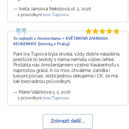
—
Iveta Jansová Nekolová
16. 5. 2026
s průvodkyní
Ivou Ťupovou
To nejlepší z Amsterdamu + KVĚTINOVÁ ZAHRADA
KEUKENHOF (letecky z Prahy)
Paní Iva Ťupová byla skvělá, vždy dobře naladěná,
prestože to leckdy s náma neměla vůbec lehké.
Protáhla nás Amsterdamem včetně Keukenhofu s
naprostou grácií. A co moc chválíme, zařídila i
luxusní počasí. Ještě jednou děkujeme i CK, že má
tak bezvadnou průvodkyni.
—
Marie Valíčková
5. 5. 2026
s průvodkyní
Ivou Ťupovou
Zobrazit další ...