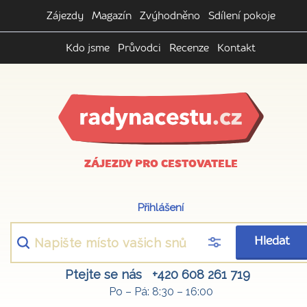
Zájezdy
Magazín
Zvýhodněno
Sdílení pokoje
Kdo jsme
Průvodci
Recenze
Kontakt
ZÁJEZDY PRO CESTOVATELE
Přihlášení
Hledat
Ptejte se nás
+420 608 261 719
Po – Pá: 8:30 – 16:00