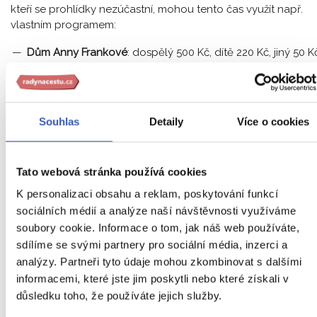
kteří se prohlídky nezúčastní, mohou tento čas využít např.
vlastním programem:
Dům Anny Frankové
: dospělý 500 Kč, dítě 220 Kč, jiný 50 K
Fakultativní výlet do Keukenhofu
: dospělý 1 300 Kč, dítě
650 Kč
Rijksmuseum
: dospělý 720 Kč
Souhlas
Detaily
Více o cookies
Van Gogh Museum
: dospělý 720 Kč
Podrobnosti ke vstupnému
Tato webová stránka používá cookies
K personalizaci obsahu a reklam, poskytování funkcí
sociálních médií a analýze naší návštěvnosti využíváme
Podmínky pro přepravu
soubory cookie. Informace o tom, jak náš web používáte,
sdílíme se svými partnery pro sociální média, inzerci a
zavazadel
analýzy. Partneři tyto údaje mohou zkombinovat s dalšími
informacemi, které jste jim poskytli nebo které získali v
důsledku toho, že používáte jejich služby.