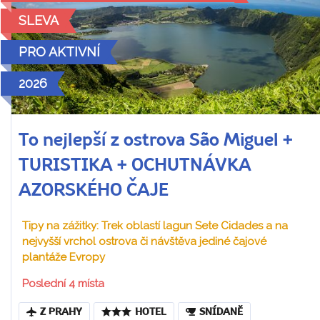
SLEVA
PRO AKTIVNÍ
2026
To nejlepší z ostrova São Miguel +
TURISTIKA + OCHUTNÁVKA
AZORSKÉHO ČAJE
Tipy na zážitky: Trek oblastí lagun Sete Cidades a na
nejvyšší vrchol ostrova či návštěva jediné čajové
plantáže Evropy
Poslední 4 místa
Z PRAHY
HOTEL
SNÍDANĚ