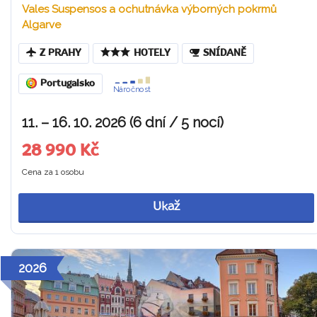
Vales Suspensos a ochutnávka výborných pokrmů
Algarve
Z PRAHY
HOTELY
SNÍDANĚ
Portugalsko
Náročnost
11. – 16. 10. 2026 (6 dní / 5 nocí)
28 990 Kč
Cena za 1 osobu
Ukaž
2026