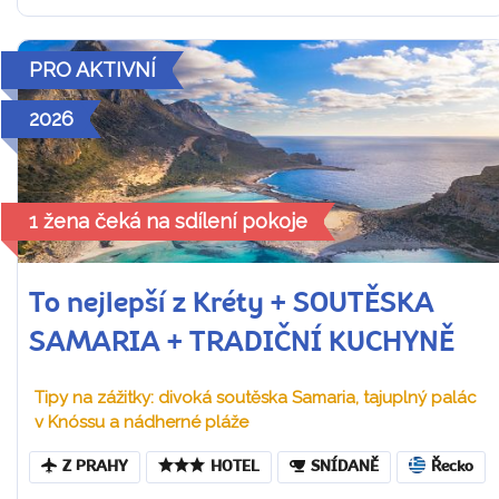
PRO AKTIVNÍ
2026
1 žena čeká na sdílení pokoje
To nejlepší z Kréty + SOUTĚSKA
SAMARIA + TRADIČNÍ KUCHYNĚ
Tipy na zážitky: divoká soutěska Samaria, tajuplný palác
v Knóssu a nádherné pláže
Z PRAHY
HOTEL
SNÍDANĚ
Řecko