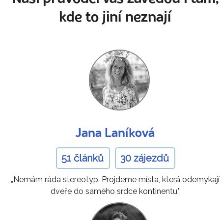
kde to jiní neznají
Jana Laníková
51 článků
30 zájezdů
„Nemám ráda stereotyp. Projdeme místa, která odemykají
dveře do samého srdce kontinentu."