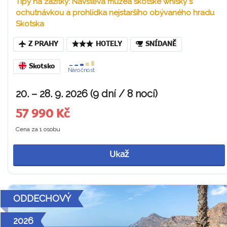
Tipy na zážitky: Návštěva muzea skotské whisky s
ochutnávkou a prohlídka nejstaršího obývaného hradu
Skotska
Z PRAHY
HOTELY
SNÍDANĚ
Skotsko
Náročnost
20. – 28. 9. 2026 (9 dní / 8 nocí)
57 990 Kč
Cena za 1 osobu
Ukaž
ODDECHOVÝ
2026