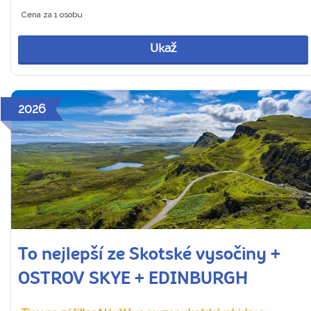
Cena za 1 osobu
Ukaž
2026
To nejlepší ze Skotské vysočiny +
OSTROV SKYE + EDINBURGH