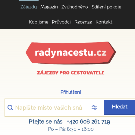
Zájezdy
Magazín
Zvýhodněno
Sdílení pokoje
Kdo jsme
Průvodci
Recenze
Kontakt
ZÁJEZDY PRO CESTOVATELE
Přihlášení
Hledat
Ptejte se nás
+420 608 261 719
Po – Pá: 8:30 – 16:00