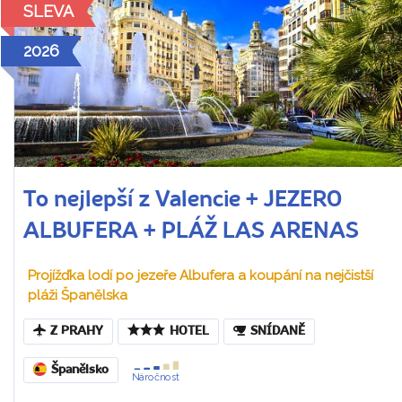
SLEVA
2026
To nejlepší z Valencie + JEZERO
ALBUFERA + PLÁŽ LAS ARENAS
Projížďka lodí po jezeře Albufera a koupání na nejčistší
pláži Španělska
Z PRAHY
HOTEL
SNÍDANĚ
Španělsko
Náročnost