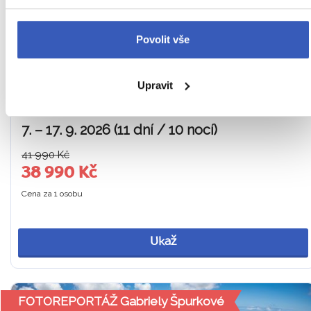
Gastro zážitky: Ochutnávka tradičního pokrmu Espada a
madeirského „hamburgeru“ i nápoje Poncha
Povolit vše
Z PRAHY
HOTEL VE FUNCHALU
Upravit
SNÍDANĚ
Portugalsko
Náročnost
7. – 17. 9. 2026 (11 dní / 10 nocí)
41 990 Kč
38 990 Kč
Cena za 1 osobu
Ukaž
FOTOREPORTÁŽ Gabriely Špurkové