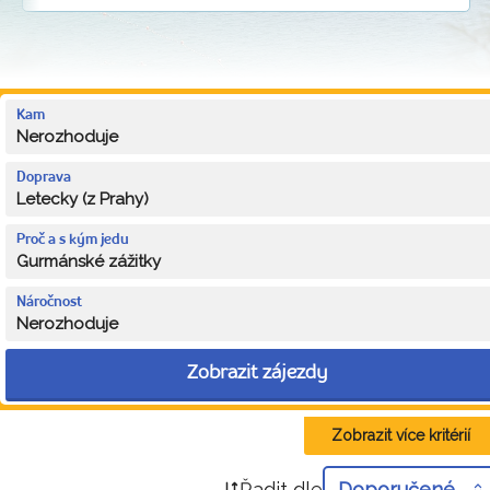
Kam
Nerozhoduje
Doprava
Letecky (z Prahy)
Proč a s kým jedu
Gurmánské zážitky
Náročnost
Nerozhoduje
Zobrazit zájezdy
Zobrazit více kritérií
Řadit dle
Doporučené