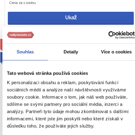
Cena za 1 osobu
Ukaž
SLEVA
Souhlas
Detaily
Více o cookies
2026
Tato webová stránka používá cookies
K personalizaci obsahu a reklam, poskytování funkcí
sociálních médií a analýze naší návštěvnosti využíváme
soubory cookie. Informace o tom, jak náš web používáte,
sdílíme se svými partnery pro sociální média, inzerci a
To nejlepší z Madeiry + OSTROVNÍ
analýzy. Partneři tyto údaje mohou zkombinovat s dalšími
GASTRONOMIE + VÝLETNÍ PLAVBA
informacemi, které jste jim poskytli nebo které získali v
důsledku toho, že používáte jejich služby.
NA PORTO SANTO