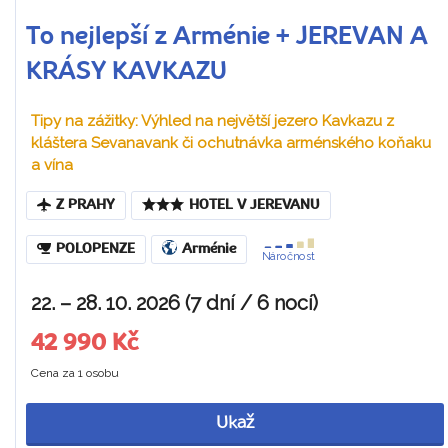
To nejlepší z Arménie + JEREVAN A
KRÁSY KAVKAZU
Tipy na zážitky: Výhled na největší jezero Kavkazu z
kláštera Sevanavank či ochutnávka arménského koňaku
a vína
Z PRAHY
HOTEL V JEREVANU
POLOPENZE
Arménie
Náročnost
22. – 28. 10. 2026 (7 dní / 6 nocí)
42 990 Kč
Cena za 1 osobu
Ukaž