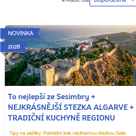
NOVINKA
2026
To nejlepší ze Sesimbry +
NEJKRÁSNĚJŠÍ STEZKA ALGARVE +
TRADIČNÍ KUCHYNĚ REGIONU
Tipy na zážitky: Pobřežní trek nádhernou stezkou Sete