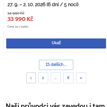
27. 9. – 2. 10. 2026 (6 dní / 5 nocí)
34 990 Kč
33 990 Kč
Cena za 1 osobu
Ukaž
15
dalších ...
1
2
...
8
»
Naši průvodci vás zavedou i tam,