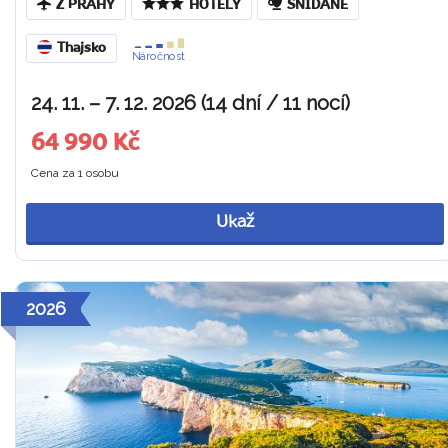
Z PRAHY
HOTELY
SNÍDANĚ
Thajsko
Náročnost
24. 11. – 7. 12. 2026 (14 dní / 11 nocí)
64 990 Kč
Cena za 1 osobu
Ukaž
2026