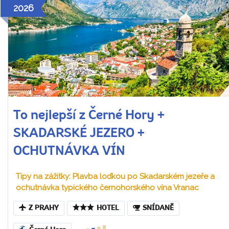
2026
To nejlepší z Černé Hory +
SKADARSKÉ JEZERO +
OCHUTNÁVKA VÍN
Tipy na zážitky: Plavba loďkou po Skadarském jezeře a
ochutnávka typického černohorského vína Vranac
Z PRAHY
HOTEL
SNÍDANĚ