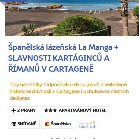
Španělská lázeňská La Manga +
SLAVNOSTI KARTÁGINCŮ A
ŘÍMANŮ V CARTAGENĚ
Tipy na zážitky: Odpočinek u dvou „moří“ a velkolepé
historické slavnosti v Cartageně i ochutnávka místních
delikates
Z PRAHY
APARTMÁNOVÝ HOTEL
SNÍDANĚ
Španělsko
Náročnost