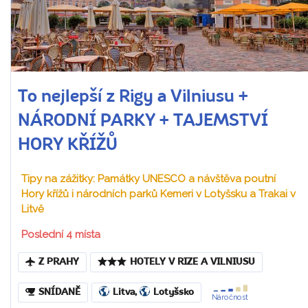
To nejlepší z Rigy a Vilniusu +
NÁRODNÍ PARKY + TAJEMSTVÍ
HORY KŘÍŽŮ
Tipy na zážitky: Památky UNESCO a návštěva poutní
Hory křížů i národních parků Kemeri v Lotyšsku a Trakai v
Litvě
Poslední 4 místa
Z PRAHY
HOTELY V RIZE A VILNIUSU
SNÍDANĚ
Litva
,
Lotyšsko
Náročnost