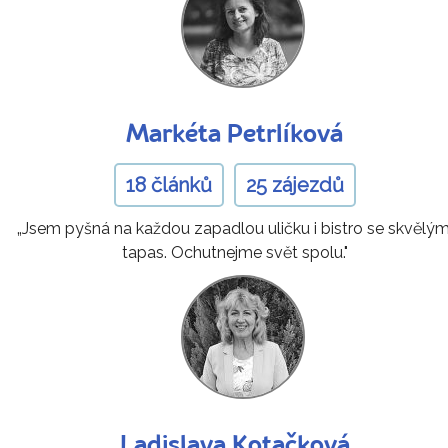
Markéta Petrlíková
18 článků
25 zájezdů
„Jsem pyšná na každou zapadlou uličku i bistro se skvělým
tapas. Ochutnejme svět spolu."
Ladislava Kotačková