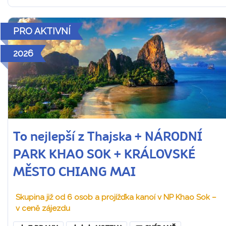
PRO AKTIVNÍ
2026
To nejlepší z Thajska + NÁRODNÍ
PARK KHAO SOK + KRÁLOVSKÉ
MĚSTO CHIANG MAI
Skupina již od 6 osob a projížďka kanoí v NP Khao Sok –
v ceně zájezdu