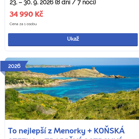
23. – 30. 9. 2026 (8 dní / 7 nocí)
34 990 Kč
Cena za 1 osobu
Ukaž
2026
To nejlepší z Menorky + KOŇSKÁ