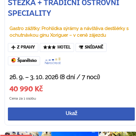
STEZKA + TRADIČNÍ OSTROVNÍ
SPECIALITY
Gastro zážitky: Prohlídka sýrárny a návštěva destilérky s
ochutnávkou ginu Xoriguer – v ceně zájezdu
Z PRAHY
HOTEL
SNÍDANĚ
Španělsko
Náročnost
26. 9. – 3. 10. 2026 (8 dní / 7 nocí)
40 990 Kč
Cena za 1 osobu
Ukaž