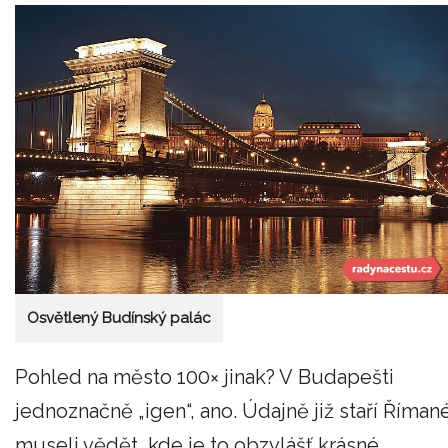
Osvětlený Budínský palác
Pohled na město 100× jinak? V Budapešti
jednoznačně „igen“, ano. Údajně již staří Říman
museli vědět, kde je to obzvlášť krásné,