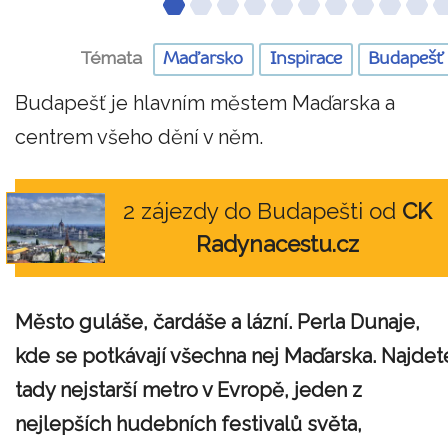
Témata
Maďarsko
Inspirace
Budapešť
Budapešť je hlavním městem Maďarska a
centrem všeho dění v něm.
2 zájezdy do Budapešti od
CK
Radynacestu.cz
Město guláše, čardáše a lázní. Perla Dunaje,
kde se potkávají všechna nej Maďarska. Najdet
tady nejstarší metro v Evropě, jeden z
nejlepších hudebních festivalů světa,