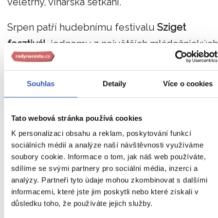
veletrhy, vinařská setkání.
Srpen patří hudebnímu festivalu
Sziget
fesztivál,
jednomu z největších mládežnických
festivalů Evropy.
Souhlas
Detaily
Více o cookies
Jezdí se tu Velká cena Maďarska, běhá se
maraton, slaví se Dny evropského kulturního
dědictví a
místní vánoční trhy patří k těm
Tato webová stránka používá cookies
nejkouzelnějším v Evropě.
K personalizaci obsahu a reklam, poskytování funkcí
Kromě toho se v
sociálních médií a analýze naší návštěvnosti využíváme
Budapešti pořádá bezpočet výstav a je tu tolik
soubory cookie. Informace o tom, jak náš web používáte,
divadel, operních domů, hudebních klubů
sdílíme se svými partnery pro sociální média, inzerci a
analýzy. Partneři tyto údaje mohou zkombinovat s dalšími
a dalších podobných podniků, že člověk někd
informacemi, které jste jim poskytli nebo které získali v
skutečně neví, kam dřív skočit.
důsledku toho, že používáte jejich služby.