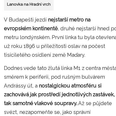
Lanovka na Hradní vrch
V Budapešti jezdí
nejstarší metro na
evropském kontinentě
, druhé nejstarší hned p
metru londýnském. První linka tu byla otevřen
už roku 1896 u příležitosti oslav na počest
tisíciletého osídlení země Maďary.
Dodnes vede tato žlutá linka M1 z centra měst
směrem k periferii, pod rušným bulvárem
Andrássy út, a
nostalgickou atmosféru si
zachovává jak prostředí jednotlivých zastávek,
tak samotné vlakové soupravy.
Až se půjdete
svézt, nezapomeňte se, jako správní