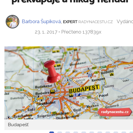
Barbora Šupíková
,
Vydán
EXPERT
RADYNACESTU.CZ
23. 1. 2017 • Přečteno 137839x
Budapešť