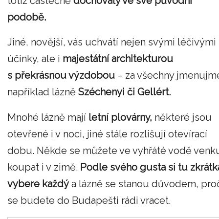
totiž částečně
dochovaly ve své původní
podobě.
Jiné, novější, vás uchvátí nejen svými léčivými
účinky, ale i
majestátní architekturou
s překrásnou výzdobou
– za všechny jmenujm
například lázně
Széchenyi či Gellért.
Mnohé lázně mají
letní plovárny,
některé jsou
otevřené i v noci, jiné stále rozlišují otevírací
dobu. Někde se můžete ve vyhřáté vodě venk
koupat i v zimě.
Podle svého gusta si tu zkrátk
vybere každý
a lázně se stanou důvodem, pro
se budete do Budapešti rádi vracet.