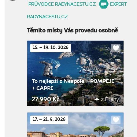
PRŮVODCE RADYNACESTU.CZ
EXPERT
RADYNACESTU.CZ
Těmito místy Vás provedu osobně
15. – 19. 10. 2026
Do
oblíbenýc
To nejlepší z Neapole + POMPEJE
+ CAPRI
z Prahy
27 990 Kč
17. – 21. 9. 2026
Do
oblíbenýc