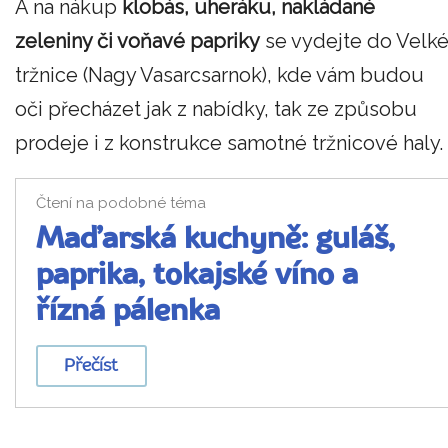
A na nákup
klobás, uheráku, nakládané
zeleniny či voňavé papriky
se vydejte do Velk
tržnice (Nagy Vasarcsarnok), kde vám budou
oči přecházet jak z nabídky, tak ze způsobu
prodeje i z konstrukce samotné tržnicové haly.
Čtení na podobné téma
Maďarská kuchyně: guláš,
paprika, tokajské víno a
řízná pálenka
Přečíst