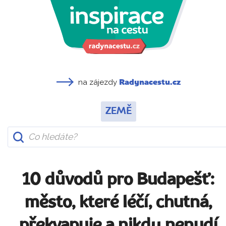
na zájezdy
Radynacestu.cz
ZEMĚ
10 důvodů pro Budapešť:
město, které léčí, chutná,
překvapuje a nikdy nenudí