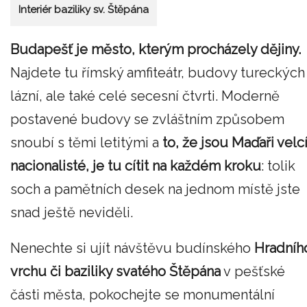
Interiér baziliky sv. Štěpána
Budapešť je město, kterým procházely dějiny.
Najdete tu římský amfiteátr, budovy tureckých
lázní, ale také celé secesní čtvrti. Moderně
postavené budovy se zvláštním způsobem
snoubí s těmi letitými a
to, že jsou Maďaři velc
nacionalisté, je tu cítit na každém
kroku
: tolik
soch a pamětních desek na jednom místě jste
snad ještě neviděli.
Nenechte si ujít návštěvu budínského
Hradníh
vrchu
či
baziliky svatého Štěpána
v pešťské
části města, pokochejte se monumentální