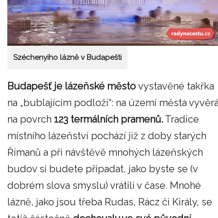
Széchenyiho lázně v Budapešti
Budapešť je lázeňské město
vystavěné takřka
na „bublajícím podloží“: na území města vyvěr
na povrch
123 termálních pramenů.
Tradice
místního lázeňství pochází již z doby starých
Římanů a při návštěvě mnohých lázeňských
budov si budete připadat, jako byste se (v
dobrém slova smyslu) vrátili v čase. Mnohé
lázně, jako jsou třeba Rudas, Rácz či Király, se