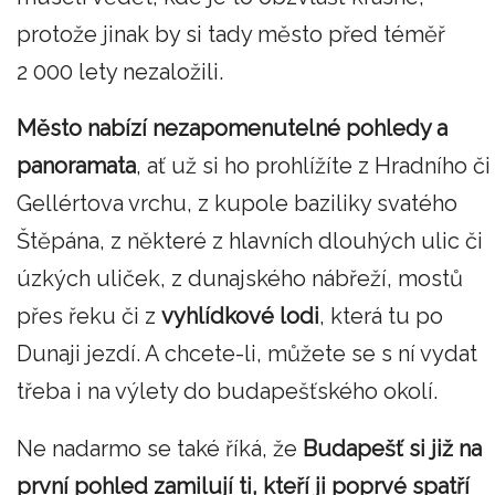
protože jinak by si tady město před téměř
2 000 lety nezaložili.
Město nabízí nezapomenutelné pohledy a
panoramata
, ať už si ho prohlížíte z Hradního či
Gellértova vrchu, z kupole baziliky svatého
Štěpána, z některé z hlavních dlouhých ulic či
úzkých uliček, z dunajského nábřeží, mostů
přes řeku či z
vyhlídkové lodi
, která tu po
Dunaji jezdí. A chcete-li, můžete se s ní vydat
třeba i na výlety do budapešťského okolí.
Ne nadarmo se také říká, že
Budapešť si již na
první pohled zamilují ti, kteří ji poprvé spatří