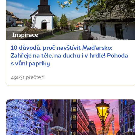
Inspirace
10 důvodů, proč navštívit Maďarsko:
Zahřeje na těle, na duchu i v hrdle! Pohoda
s vůní papriky
49031 přečtení