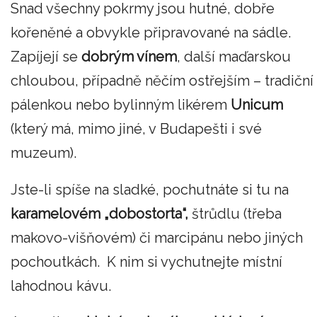
Snad všechny pokrmy jsou hutné, dobře
kořeněné a obvykle připravované na sádle.
Zapíjejí se
dobrým vínem
, další maďarskou
chloubou, případně něčím ostřejším – tradiční
pálenkou nebo bylinným likérem
Unicum
(který má, mimo jiné, v Budapešti i své
muzeum).
Jste-li spíše na sladké, pochutnáte si tu na
karamelovém „dobostorta“,
štrůdlu (třeba
makovo-višňovém) či marcipánu nebo jiných
pochoutkách. K nim si vychutnejte místní
lahodnou kávu.