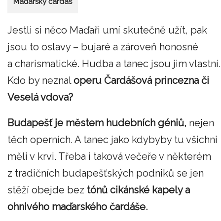
Maďarský čardás
Jestli si něco Maďaři umí skutečně užít, pak
jsou to oslavy – bujaré a zároveň honosné
a charismatické. Hudba a tanec jsou jim vlastní.
Kdo by neznal
operu Čardášová princezna či
Veselá vdova?
Budapešť je městem hudebních géniů,
nejen
těch operních. A tanec jako kdybyby tu všichni
měli v krvi. Třeba i taková večeře v některém
z tradičních budapešťských podniků se jen
stěží obejde bez
tónů cikánské kapely a
ohnivého maďarského čardáše.