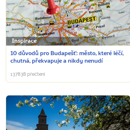
Inspirace
10 důvodů pro Budapešť: město, které léčí,
chutná, překvapuje a nikdy nenudí
137838 přečtení