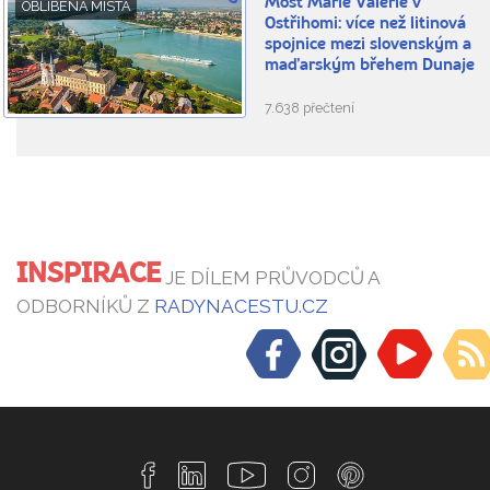
Most Márie Valérie v
OBLÍBENÁ MÍSTA
Ostřihomi: více než litinová
spojnice mezi slovenským a
maďarským břehem Dunaje
7.638 přečtení
INSPIRACE
JE DÍLEM PRŮVODCŮ A
ODBORNÍKŮ Z
RADYNACESTU.CZ