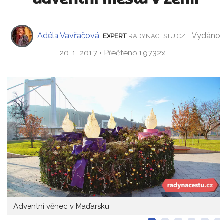
Adéla Vavřačová
,
Vydáno
EXPERT
RADYNACESTU.CZ
20. 1. 2017 • Přečteno 19732x
Adventní věnec v Maďarsku