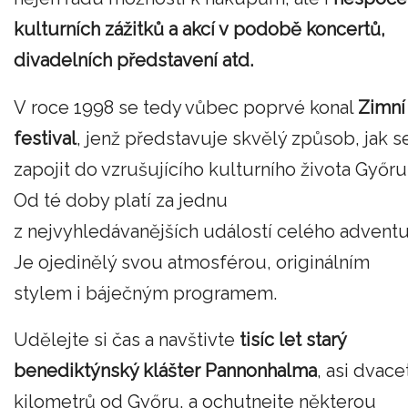
kulturních zážitků a akcí v podobě koncertů,
divadelních představení atd.
V roce 1998 se tedy vůbec poprvé konal
Zimní
festival
, jenž představuje skvělý způsob, jak s
zapojit do vzrušujícího kulturního života Győru
Od té doby platí za jednu
z nejvyhledávanějších událostí celého adventu
Je ojedinělý svou atmosférou, originálním
stylem i báječným programem.
Udělejte si čas a navštivte
tisíc let starý
benediktýnský klášter Pannonhalma
, asi dvace
kilometrů od Győru, a ochutnejte některou