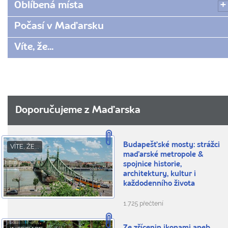
Oblíbená místa
Počasí v Maďarsku
Víte, že...
Doporučujeme z Maďarska
Budapešťské mosty: strážci
VÍTE, ŽE...
maďarské metropole &
spojnice historie,
architektury, kultur i
každodenního života
1.725 přečtení