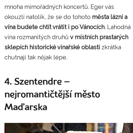
mnoha mimořádných koncertů. Eger vás
okouzlí natolik, že se do tohoto
města lázní a
vína budete chtít vrátit i po Vánocích
. Lahodná
vína rozmanitých druhů
v místních prastarých
sklepích historické vinařské oblasti
zkrátka
chutnají tak nějak lépe.
4. Szentendre –
nejromantičtější město
Maďarska