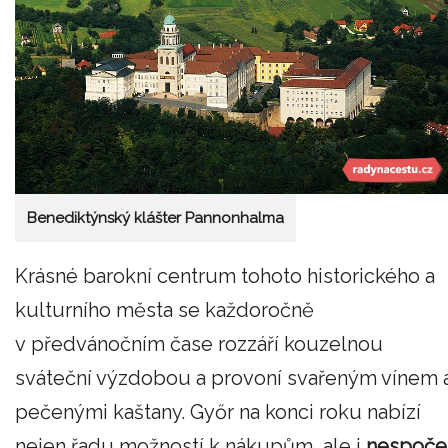
Benediktýnský klášter Pannonhalma
Krásné barokní centrum tohoto historického a
kulturního města se každoročně
v předvánočním čase rozzáří kouzelnou
sváteční výzdobou a provoní svařeným vínem 
pečenými kaštany. Győr na konci roku nabízí
nejen řadu možností k nákupům, ale i
nespoče