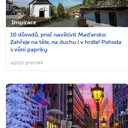
Inspirace
10 důvodů, proč navštívit Maďarsko:
Zahřeje na těle, na duchu i v hrdle! Pohoda
s vůní papriky
49030 přečtení