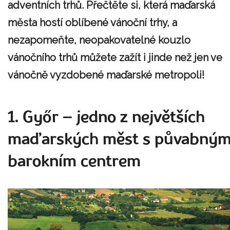
adventních trhů. Přečtěte si, která maďarská
města hostí oblíbené vánoční trhy, a
nezapomeňte, neopakovatelné kouzlo
vánočního trhů můžete zažít i jinde než jen ve
vánočně vyzdobené maďarské metropoli!
1. Győr – jedno z největších
maďarských měst s půvabný
barokním centrem