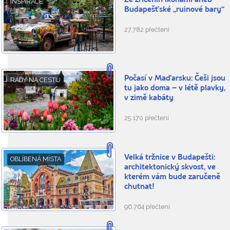
Ze zřícenin ikonami aneb
INSPIRACE
Budapešťské „ruinové bary“
27.782 přečtení
Počasí v Maďarsku: Češi jsou
RADY NA CESTU
tu jako doma – v létě plavky,
v zimě kabáty
25.170 přečtení
Velká tržnice v Budapešti:
OBLÍBENÁ MÍSTA
architektonický skvost, ve
kterém vám bude zaručeně
chutnat!
96.764 přečtení