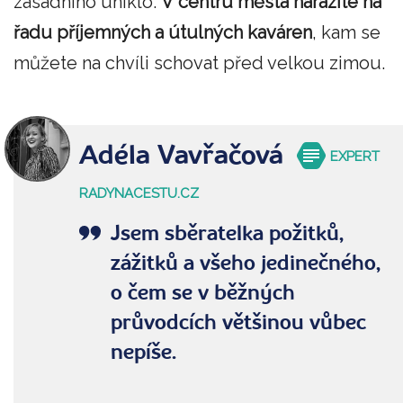
zásadního uniklo.
V centru města narazíte na
řadu příjemných a útulných kaváren
, kam se
můžete na chvíli schovat před velkou zimou.
Adéla Vavřačová
EXPERT
RADYNACESTU.CZ
Jsem sběratelka požitků,
zážitků a všeho jedinečného,
o čem se v běžných
průvodcích většinou vůbec
nepíše.