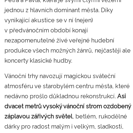
Petra a Pavla, která je svými čtyřmi věžemi
jednou z hlavních dominant města. Díky
vynikající akustice se v ní (nejen)
v předvánočním období konají
nezapomenutelné živé veřejné hudební
produkce všech možných žánrů, nejčastěji ale
koncerty klasické hudby.
Vánoční trhy navozují magickou sváteční
atmosféru ve starobylém centru města, které
nedávno prošlo důkladnou rekonstrukcí.
Asi
dvacet metrů vysoký vánoční strom ozdobený
záplavou zářivých světel
, betlém, rukodělné
dárky pro radost malým i velkým, sladkosti,