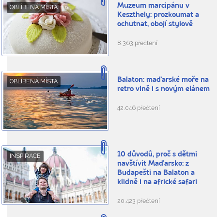
Muzeum marcipánu v
OBLÍBENÁ MÍSTA
Keszthely: prozkoumat a
ochutnat, obojí stylově
8.363 přečtení
Balaton: maďarské moře na
OBLÍBENÁ MÍSTA
retro vlně i s novým elánem
42.046 přečtení
10 důvodů, proč s dětmi
INSPIRACE
navštívit Maďarsko: z
Budapešti na Balaton a
klidně i na africké safari
20.423 přečtení