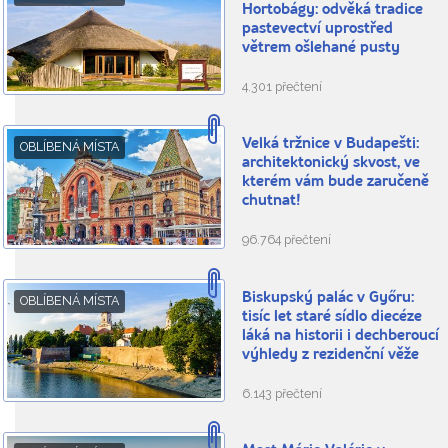
Hortobágy: odvěká tradice
pastevectví uprostřed
větrem ošlehané pusty
4.301 přečtení
Velká tržnice v Budapešti:
OBLÍBENÁ MÍSTA
architektonický skvost, ve
kterém vám bude zaručeně
chutnat!
96.764 přečtení
Biskupský palác v Győru:
OBLÍBENÁ MÍSTA
tisíc let staré sídlo diecéze
láká na historii i dechberoucí
výhledy z rezidenční věže
6.143 přečtení