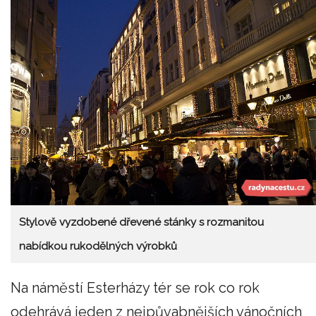
Stylově vyzdobené dřevené stánky s rozmanitou
nabídkou rukodělných výrobků
Na náměstí Esterházy tér se rok co rok
odehrává jeden z nejpůvabnějších vánočních