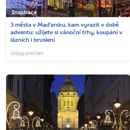
Inspirace
3 města v Maďarsku, kam vyrazit v době
adventu: užijete si vánoční trhy, koupání v
lázních i bruslení
20599 přečtení