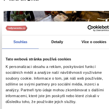
Souhlas
Detaily
Více o cookies
Tato webová stránka používá cookies
K personalizaci obsahu a reklam, poskytování funkcí
sociálních médií a analýze naší návštěvnosti využíváme
soubory cookie. Informace o tom, jak náš web používáte,
sdílíme se svými partnery pro sociální média, inzerci a
Ochutnejte místní víno
analýzy. Partneři tyto údaje mohou zkombinovat s dalšími
informacemi, které jste jim poskytli nebo které získali v
Když se řekne Šoproň, možná se vám hned
důsledku toho, že používáte jejich služby.