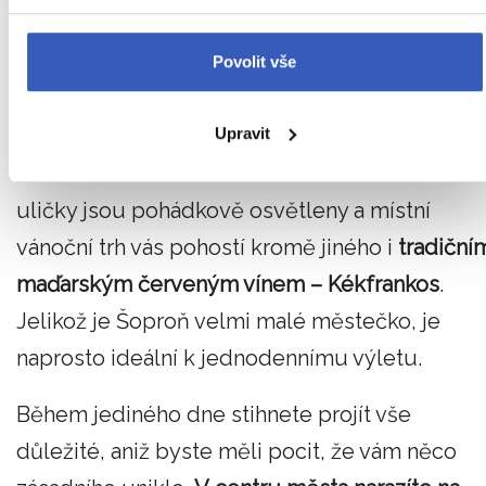
vybaví
VOLT Festival
, jeden z nejzajímavějších
multikulturních festivalů ve střední Evropě.
Povolit vše
Toto malebné městečko ale rozhodně stojí za
návštěvu i v zimním období.
Upravit
Barokní hlavní náměstí a romantické křivolaké
uličky jsou pohádkově osvětleny a místní
vánoční trh vás pohostí kromě jiného i
tradiční
maďarským červeným vínem – Kékfrankos
.
Jelikož je Šoproň velmi malé městečko, je
naprosto ideální k jednodennímu výletu.
Během jediného dne stihnete projít vše
důležité, aniž byste měli pocit, že vám něco