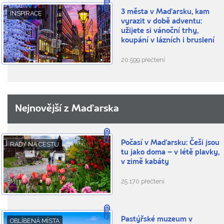
3 města v Maďarsku, kam
INSPIRACE
vyrazit v době adventu:
užijete si vánoční trhy,
koupání v lázních i bruslení
20.599 přečtení
Nejnovější z Maďarska
Počasí v Maďarsku: Češi jsou
RADY NA CESTU
tu jako doma – v létě plavky,
v zimě kabáty
25.170 přečtení
Pastýřské muzeum v
OBLÍBENÁ MÍSTA