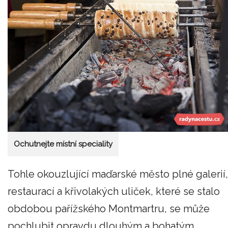
Ochutnejte místní speciality
Tohle okouzlující maďarské město plné galerií,
restaurací a křivolakých uliček, které se stalo
obdobou pařížského Montmartru, se může
pochlubit opravdu dlouhým a bohatým