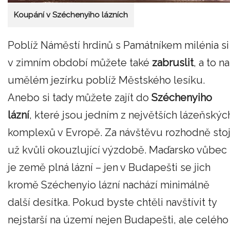
Koupání v Széchenyiho lázních
Poblíž Náměstí hrdinů s Památníkem milénia si
v zimním období můžete také
zabruslit
, a to na
umělém jezírku poblíž Městského lesíku.
Anebo si tady můžete zajít do
Széchenyiho
lázní
, které jsou jedním z největších lázeňskýc
komplexů v Evropě. Za návštěvu rozhodně stoj
už kvůli okouzlující výzdobě. Maďarsko vůbec
je země plná lázní – jen v Budapešti se jich
kromě Széchenyio lázní nachází minimálně
další desítka. Pokud byste chtěli navštívit ty
nejstarší na území nejen Budapešti, ale celého