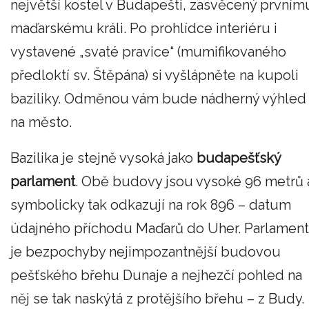
největší kostel v Budapešti, zasvěcený prvním
maďarskému králi. Po prohlídce interiéru i
vystavené „svaté pravice“ (mumifikovaného
předloktí sv. Štěpána) si vyšlápněte na kupoli
baziliky. Odměnou vám bude nádherný výhled
na město.
Bazilika je stejně vysoká jako
budapešťský
parlament
. Obě budovy jsou vysoké 96 metrů 
symbolicky tak odkazují na rok 896 – datum
údajného příchodu Maďarů do Uher. Parlament
je bezpochyby nejimpozantnější budovou
pešťského břehu Dunaje a nejhezčí pohled na
něj se tak naskýtá z protějšího břehu – z Budy.