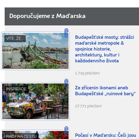
Doporučujeme z Maďarska
Budapešťské mosty: strážci
VÍTE, ŽE...
maďarské metropole &
spojnice historie,
architektury, kultur i
každodenního života
1.719 přečtení
Ze zřícenin ikonami aneb
INSPIRACE
Budapešťské „ruinové bary“
27.771 přečtení
Počasí v Maďarsku: Češi jsou
RADY NA CESTU