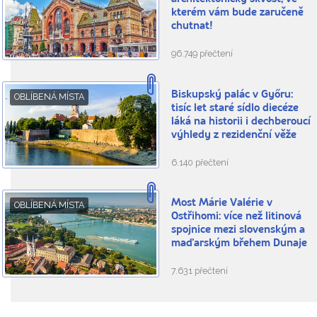
kterém vám bude zaručeně
chutnat!
96.749 přečtení
Biskupský palác v Győru:
OBLÍBENÁ MÍSTA
tisíc let staré sídlo diecéze
láká na historii i dechberoucí
výhledy z rezidenční věže
6.140 přečtení
Most Márie Valérie v
OBLÍBENÁ MÍSTA
Ostřihomi: více než litinová
spojnice mezi slovenským a
maďarským břehem Dunaje
7.631 přečtení