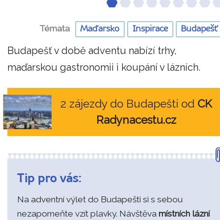
Témata
Maďarsko
Inspirace
Budapešť
Budapešť v době adventu nabízí trhy,
maďarskou gastronomii i koupání v lázních.
2 zájezdy do Budapešti od
CK
Radynacestu.cz
Tip pro vás:
Na adventní výlet do Budapešti si s sebou
nezapomeňte vzít plavky. Návštěva
místních lázní