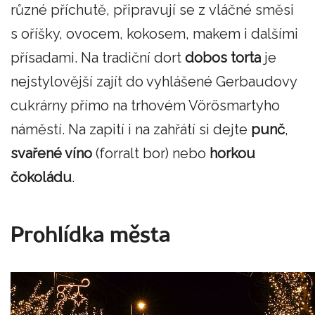
různé příchutě, připravují se z vláčné směsi
s oříšky, ovocem, kokosem, makem i dalšími
přísadami. Na tradiční dort
dobos torta
je
nejstylovější zajít do vyhlášené Gerbaudovy
cukrárny přímo na trhovém Vörösmartyho
náměstí. Na zapití i na zahřátí si dejte
punč
,
svařené víno
(forralt bor) nebo
horkou
čokoládu
.
Prohlídka města