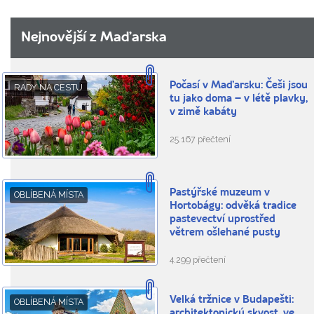
Nejnovější z Maďarska
Počasí v Maďarsku: Češi jsou
RADY NA CESTU
tu jako doma – v létě plavky,
v zimě kabáty
25.167 přečtení
Pastýřské muzeum v
OBLÍBENÁ MÍSTA
Hortobágy: odvěká tradice
pastevectví uprostřed
větrem ošlehané pusty
4.299 přečtení
Velká tržnice v Budapešti:
OBLÍBENÁ MÍSTA
architektonický skvost, ve