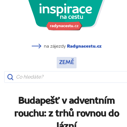
na zájezdy
Radynacestu.cz
ZEMĚ
Budapešť v adventním
rouchu: z trhů rovnou do
lázní