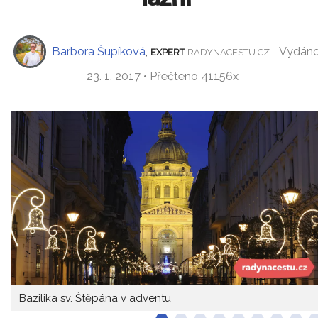
Barbora Šupíková
,
Vydán
EXPERT
RADYNACESTU.CZ
23. 1. 2017 • Přečteno 41156x
Bazilika sv. Štěpána v adventu