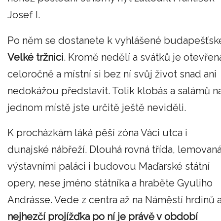
Josef I.
Po něm se dostanete k vyhlášené budapešťsk
Velké tržnici
. Kromě nedělí a svátků je otevřen
celoročně a místní si bez ní svůj život snad ani
nedokážou představit. Tolik klobás a salámů n
jednom místě jste určitě ještě neviděli.
K procházkám láká pěší zóna Váci utca i
dunajské nábřeží. Dlouhá rovná třída, lemovan
výstavními paláci i budovou Maďarské státní
opery, nese jméno státníka a hraběte Gyuliho
Andrásse. Vede z centra až na Náměstí hrdinů 
nejhezčí projížďka po ní je právě v období