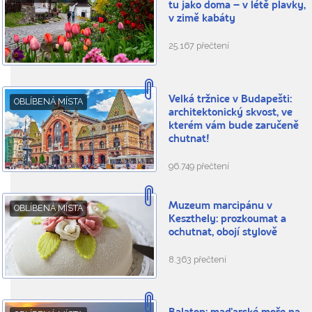
tu jako doma – v létě plavky,
v zimě kabáty
25.167 přečtení
Velká tržnice v Budapešti:
OBLÍBENÁ MÍSTA
architektonický skvost, ve
kterém vám bude zaručeně
chutnat!
96.749 přečtení
Muzeum marcipánu v
OBLÍBENÁ MÍSTA
Keszthely: prozkoumat a
ochutnat, obojí stylově
8.363 přečtení