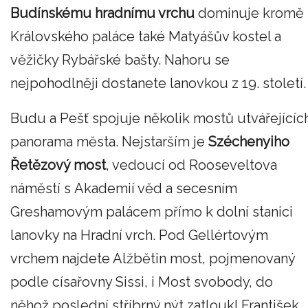
Budínskému hradnímu vrchu
dominuje kromě
Královského paláce také Matyášův kostel a
věžičky Rybářské bašty. Nahoru se
nejpohodlněji dostanete lanovkou z 19. století.
Budu a Pešť spojuje několik mostů utvářejícíc
panorama města. Nejstarším je
Széchenyiho
Řetězový most
, vedoucí od Rooseveltova
náměstí s Akademií věd a secesním
Greshamovým palácem přímo k dolní stanici
lanovky na Hradní vrch. Pod Gellértovým
vrchem najdete Alžbětin most, pojmenovaný
podle císařovny Sissi, i Most svobody, do
něhož poslední stříbrný nýt zatloukl František