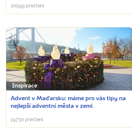
20599 přečtení
Inspirace
Advent v Maďarsku: máme pro vás tipy na
nejlepší adventní města v zemi
19730 přečtení