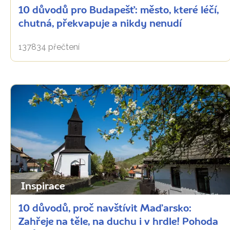
10 důvodů pro Budapešť: město, které léčí,
chutná, překvapuje a nikdy nenudí
137834 přečtení
Inspirace
10 důvodů, proč navštívit Maďarsko:
Zahřeje na těle, na duchu i v hrdle! Pohoda