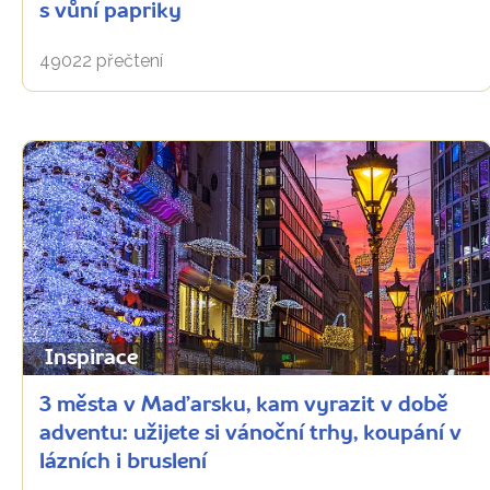
s vůní papriky
49022 přečtení
Inspirace
3 města v Maďarsku, kam vyrazit v době
adventu: užijete si vánoční trhy, koupání v
lázních i bruslení