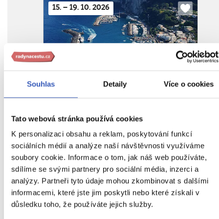
15. – 19. 10. 2026
Do
oblíbenýc
To nejlepší z Neapole + POMPEJE
+ CAPRI
Souhlas
Detaily
Více o cookies
z Prahy
27 990 Kč
Tato webová stránka používá cookies
17. – 21. 9. 2026
Do
K personalizaci obsahu a reklam, poskytování funkcí
oblíbenýc
sociálních médií a analýze naší návštěvnosti využíváme
soubory cookie. Informace o tom, jak náš web používáte,
sdílíme se svými partnery pro sociální média, inzerci a
analýzy. Partneři tyto údaje mohou zkombinovat s dalšími
To nejlepší z Říma + TIVOLI
informacemi, které jste jim poskytli nebo které získali v
z Prahy
důsledku toho, že používáte jejich služby.
24 990 Kč