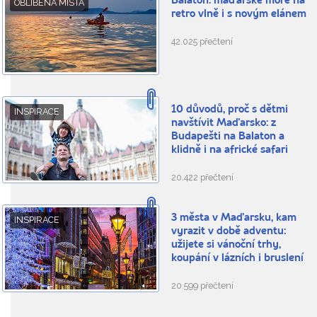
Balaton: maďarské moře na
OBLÍBENÁ MÍSTA
retro vlně i s novým elánem
42.025 přečtení
10 důvodů, proč s dětmi
INSPIRACE
navštívit Maďarsko: z
Budapešti na Balaton a
klidně i na africké safari
20.422 přečtení
3 města v Maďarsku, kam
INSPIRACE
vyrazit v době adventu:
užijete si vánoční trhy,
koupání v lázních i bruslení
20.599 přečtení