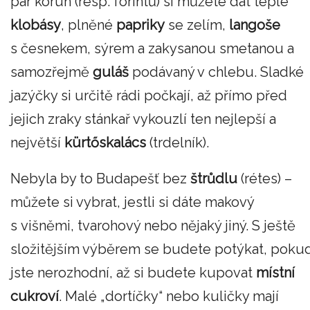
pár korun (resp. forintů) si můžete dát teplé
klobásy
, plněné
papriky
se zelím,
langoše
s česnekem, sýrem a zakysanou smetanou a
samozřejmě
guláš
podávaný v chlebu. Sladké
jazýčky si určitě rádi počkají, až přímo před
jejich zraky stánkař vykouzlí ten nejlepší a
největší
kürtőskalács
(trdelník).
Nebyla by to Budapešť bez
štrůdlu
(rétes) –
můžete si vybrat, jestli si dáte makový
s višněmi, tvarohový nebo nějaký jiný. S ještě
složitějším výběrem se budete potýkat, poku
jste nerozhodní, až si budete kupovat
místní
cukroví
. Malé „dortíčky“ nebo kuličky mají