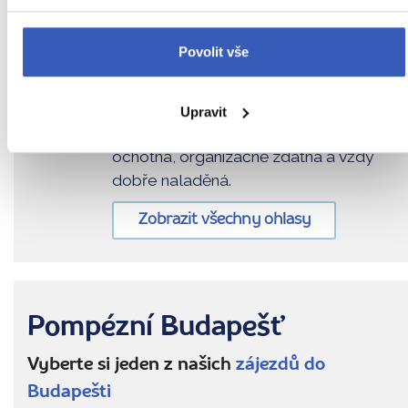
Vyberte si z mých 4 zájezdů
Povolit vše
Nejnovější ohlas od cestovatele
Paní Bára nám řekla mnoho informací o
Upravit
místech, která jsme navštívili, byla
ochotná, organizačně zdatná a vždy
dobře naladěná.
Zobrazit všechny ohlasy
Pompézní Budapešť
Vyberte si jeden z našich
zájezdů do
Budapešti