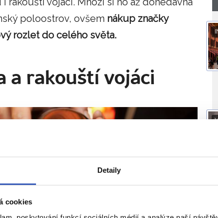
i rakouští vojáci. Mnozí si ho až donedávna
inský poloostrov, ovšem
nákup značky
I
ový rozlet do celého světa.
a a rakouští vojáci
V
Detaily
O
á cookies
klam, poskytování funkcí sociálních médií a analýze naší návšt