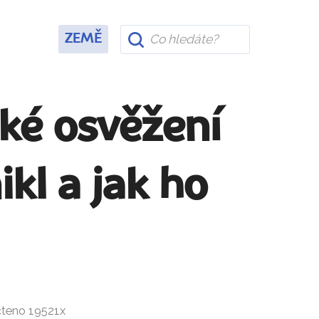
ZEMĚ
ské osvěžení
kl a jak ho
čteno 19521x