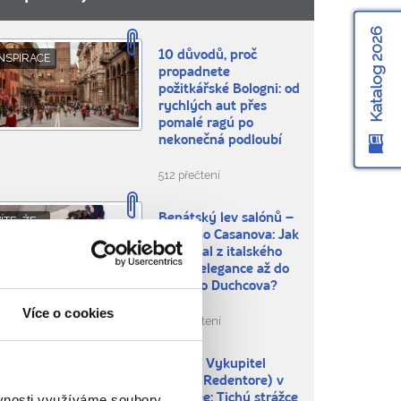
Katalog 2026
10 důvodů, proč
NSPIRACE
propadnete
požitkářské Bologni: od
rychlých aut přes
pomalé ragú po
nekonečná podloubí
512 přečtení
Benátský lev salónů –
ÍTE, ŽE...
Giacomo Casanova: Jak
se dostal z italského
města elegance až do
českého Duchcova?
Více o cookies
655 přečtení
Kristus Vykupitel
BLÍBENÁ MÍSTA
(Cristo Redentore) v
ěvnosti využíváme soubory
Maratee: Tichý strážce