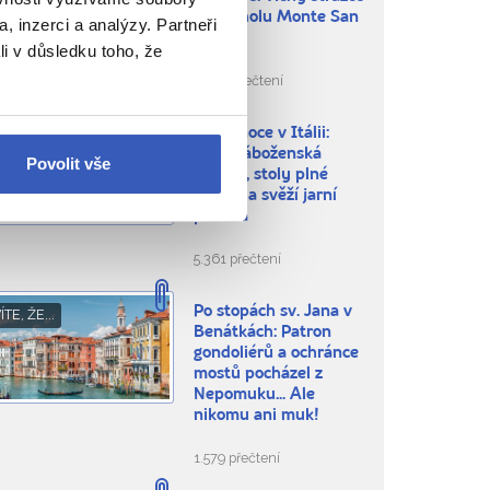
na vrcholu Monte San
, inzerci a analýzy. Partneři
Biagio
li v důsledku toho, že
1.870 přečtení
Velikonoce v Itálii:
BLÍBENÁ MÍSTA
silná náboženská
Povolit vše
tradice, stoly plné
dobrot a svěží jarní
příroda
5.361 přečtení
Po stopách sv. Jana v
ÍTE, ŽE...
Benátkách: Patron
gondoliérů a ochránce
mostů pocházel z
Nepomuku... Ale
nikomu ani muk!
1.579 přečtení