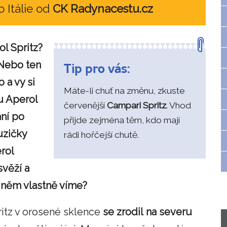
o Itálie od
CK Radynacestu.cz
l Spritz?
 Nebo ten
Tip pro vás:
 a vy si
Máte-li chuť na změnu, zkuste
u Aperol
červenější
Campari
Spritz
. Vhod
ání po
přijde zejména těm, kdo mají
uzičky
rádi hořčejší chutě.
rol
svěží a
o něm vlastně víme?
ritz v orosené sklence
se
zrodil
na
severu