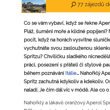
77 zájezdů d
Co se vám vybaví, když se řekne Apero
Pláž, šumění moře a klidné popíjení?
pocit, když na horách vysvitne sluníčko
vychutnáte svou zaslouženou sklenk
Spritzu? Chviličku sladkého nicneděl
práci, posezení s přáteli či stylové pa
během poznávání
Itálie
… Nahořklý Ape
Spritz zachutná kdykoliv a kdekoliv. O
naladí. Je čím dál víc v módě. Ale co 
Nahořklý a lákavě oranžový Aperol Sp