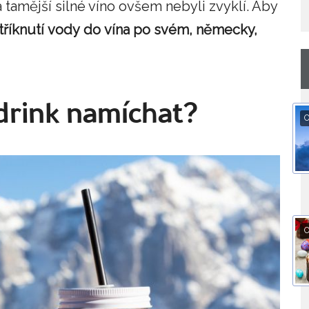
a tamější silné víno ovšem nebyli zvyklí. Aby
tříknutí
vody
do
vína po svém, německy,
k drink namíchat?
O
O