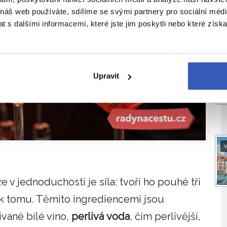
 náš web používáte, sdílíme se svými partnery pro sociální média
 s dalšími informacemi, které jste jim poskytli nebo které získa
O
Upravit
V
 v jednoduchosti je síla: tvoří ho pouhé tři
 k tomu. Těmito ingrediencemi jsou
ívané bílé víno,
perlivá
voda
, čím perlivější,