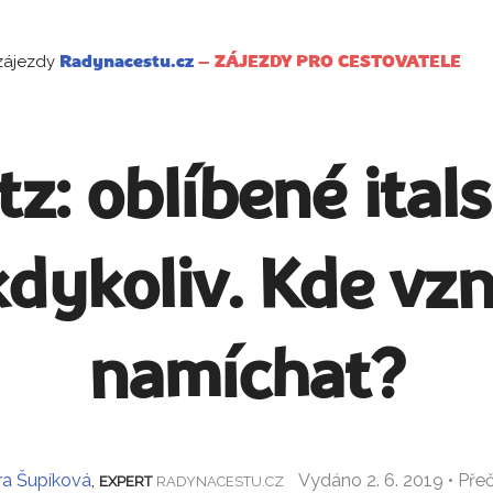
zájezdy
Radynacestu.cz
–
ZÁJEZDY PRO CESTOVATELE
tz: oblíbené ital
dykoliv. Kde vzni
namíchat?
ra Šupíková
,
Vydáno 2. 6. 2019 • Pře
EXPERT
RADYNACESTU.CZ