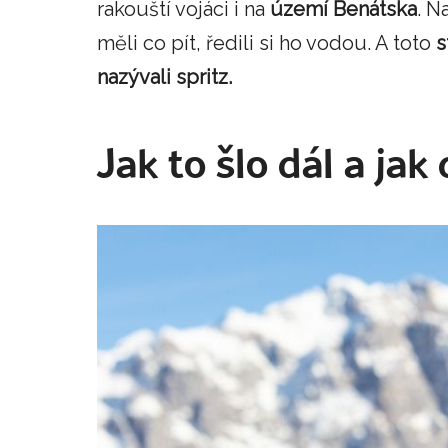
rakouští vojáci i na
území
Benátska
. N
měli co pít, ředili si ho vodou. A toto
s
nazývali spritz.
Jak to šlo dál a ja