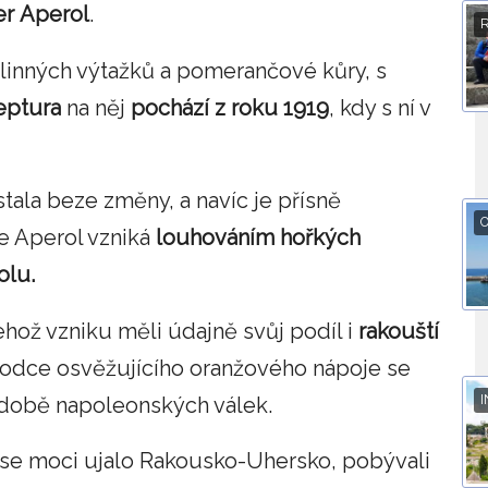
er
Aperol
.
stlinných výtažků a pomerančové kůry, s
eptura
na něj
pochází
z
roku
1919
, kdy s ní v
ala beze změny, a navíc je přísně
O
e Aperol vzniká
louhováním
hořkých
olu.
jehož vzniku měli údajně svůj podíl i
rakouští
vodce osvěžujícího oranžového nápoje se
I
 v době napoleonských válek.
se moci ujalo Rakousko-Uhersko, pobývali