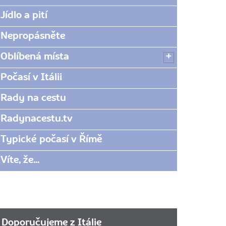
Jídlo a pití
Nepropásněte
Oblíbená místa
Počasí v Itálii
Rady na cestu
Radynacestu.tv
Typické počasí v Římě
Víte, že...
Doporučujeme z Itálie