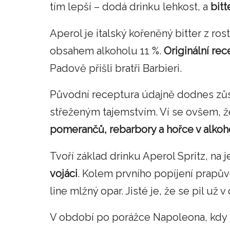
tím lepší – dodá drinku lehkost, a
bitt
Aperol je italský kořeněný bitter z ro
obsahem alkoholu 11 %.
Originální
rec
Padově přišli bratři Barbieri.
Původní receptura údajně dodnes zůst
střeženým tajemstvím. Ví se ovšem, ž
pomerančů, rebarbory a hořce v alkoh
Tvoří základ drinku Aperol Spritz, na 
vojáci
. Kolem prvního popíjení prapů
line mlžný opar. Jisté je, že se pil už
V období po porážce Napoleona, kdy 