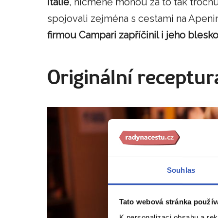
Itálie
, nicméně mohou za to tak trochu 
spojovali zejména s cestami na Apen
firmou Campari zapříčinil i jeho blesk
Originální receptur
Souhlas
Tato webová stránka použív
K personalizaci obsahu a re