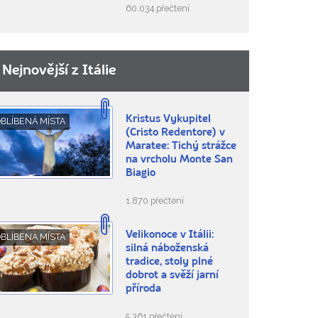
60.034 přečtení
Nejnovější z Itálie
Kristus Vykupitel
BLÍBENÁ MÍSTA
(Cristo Redentore) v
Maratee: Tichý strážce
na vrcholu Monte San
Biagio
1.870 přečtení
Velikonoce v Itálii:
BLÍBENÁ MÍSTA
silná náboženská
tradice, stoly plné
dobrot a svěží jarní
příroda
5.361 přečtení