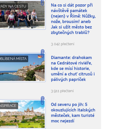
Na co si dát pozor při
RADY NA CESTU
návštěvě památek
(nejen) v Římě: Nůžky,
nože, brousím! aneb
Jak si užít město bez
zbytečných trablů?
3.042 přečtení
Diamante: drahokam
BLÍBENÁ MÍSTA
na Cedrátové riviéře,
kde se mísí historie,
umění a chuť citrusů i
pálivých papriček
3.911 přečtení
Od severu po jih: 5
NSPIRACE
okouzlujících italských
městeček, kam turisté
moc nejezdí