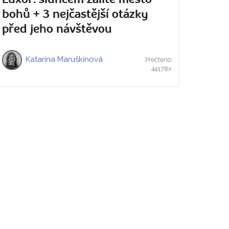
bohů + 3 nejčastější otázky
před jeho návštěvou
Katarína Maruškinová
Přečteno
44178x