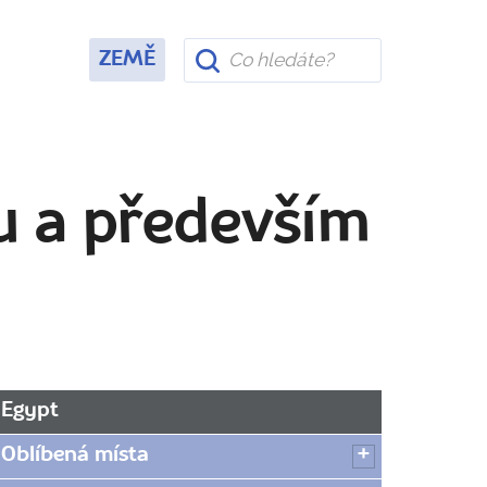
ZEMĚ
u a především
Egypt
Oblíbená místa