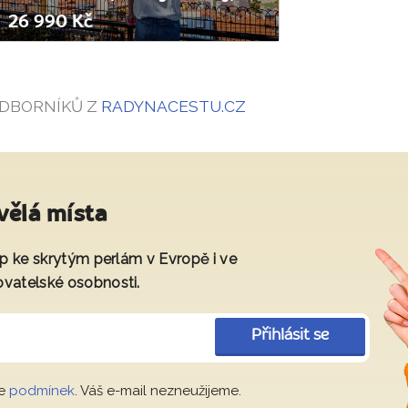
26 990 Kč
ODBORNÍKŮ Z
RADYNACESTU.CZ
vělá místa
tup ke skrytým perlám v Evropě i ve
ovatelské osobnosti.
Přihlásit se
le
podmínek
. Váš e-mail nezneužijeme.