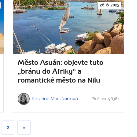
28. 6. 2023
Město Asuán: objevte tuto
„bránu do Afriky“ a
romantické město na Nilu
Katarína Maruškinová
Přečteno 9638x
2
»