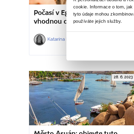
cookie. Informace o tom, jak
Počasí v Egyptě: Jak si vybrat
tyto údaje mohou zkombinovat
vhodnou dobu na návštěvu?
používáte jejich služby.
Katarína Maruškinová
Přečteno
14802x
28. 6. 2023
Město Asuán: objevte tuto