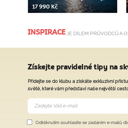
17 990 Kč
INSPIRACE
JE DÍLEM PRŮVODCŮ A 
Získejte pravidelné tipy na sk
Přidejte se do klubu a získáte exkluzivní přís
světě, které vám představí naše největší cest
Odkliknutím souhlasíte se zasláním e-mailů d