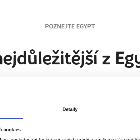
POZNEJTE EGYPT
nejdůležitější z Eg
11. 12. 2023
Detaily
á cookies
klam, poskytování funkcí sociálních médií a analýze naší návšt