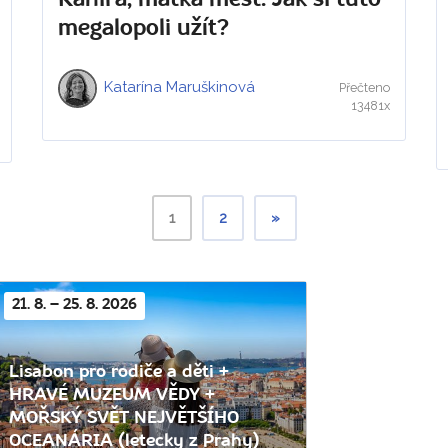
megalopoli užít?
Katarína Maruškinová
Přečteno
13481x
1
2
»
21. 8. – 25. 8. 2026
Lisabon pro rodiče a děti +
HRAVÉ MUZEUM VĚDY +
MOŘSKÝ SVĚT NEJVĚTŠÍHO
OCEANÁRIA (letecky z Prahy)