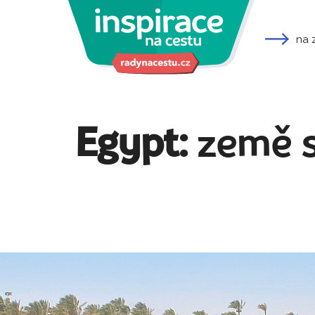
na 
Egypt:
země s