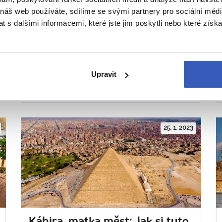
 náš web používáte, sdílíme se svými partnery pro sociální média
Ochutnejte egyptskou kuchyni:
 s dalšími informacemi, které jste jim poskytli nebo které získa
skvělé maso, chutné fazolové
pokrmy i jídlo starých faraonů
Upravit
Katarína Maruškinová
Přečteno 7590x
25. 1. 2023
Káhira, matka měst: Jak si tuto