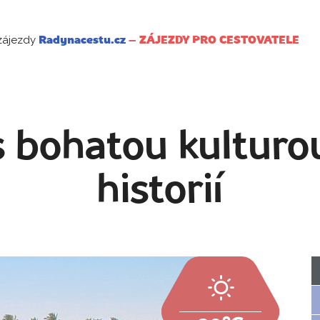
zájezdy
Radynacestu.cz
–
ZÁJEZDY PRO CESTOVATELE
 bohatou kulturo
historií