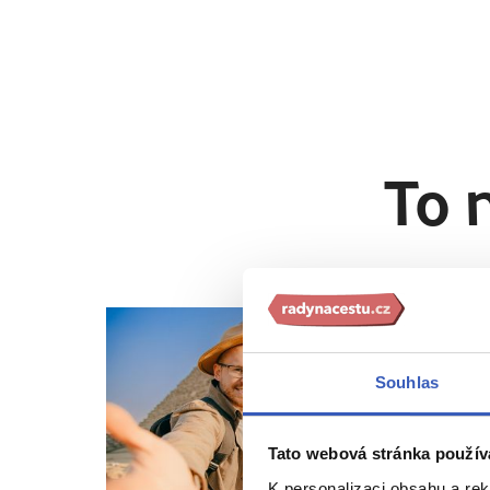
To 
7. 4. 2024
Souhlas
Tato webová stránka použív
K personalizaci obsahu a re