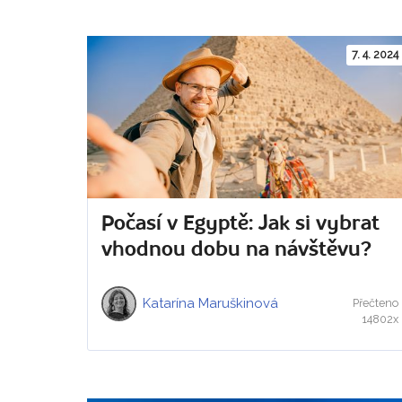
7. 4. 2024
Počasí v Egyptě: Jak si vybrat
vhodnou dobu na návštěvu?
Katarína Maruškinová
Přečteno
14802x