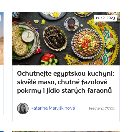
11. 12. 2023
Ochutnejte egyptskou kuchyni:
skvělé maso, chutné fazolové
pokrmy i jídlo starých faraonů
Katarína Maruškinová
Přečteno 7590x