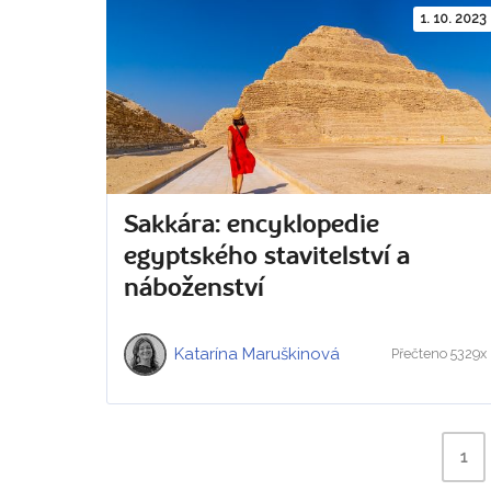
1. 10. 2023
Sakkára: encyklopedie
egyptského stavitelství a
náboženství
Katarína Maruškinová
Přečteno 5329x
1