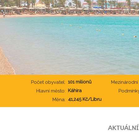
101 milionů
Počet obyvatel:
Mezinárodní
Káhira
Hlavní město:
Podmínky
41,245 Kč/Libru
Měna:
AKTUÁLNÍ 