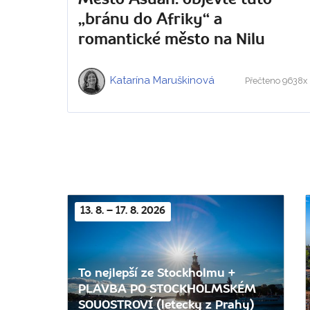
„bránu do Afriky“ a
romantické město na Nilu
Katarína Maruškinová
Přečteno 9638x
13. 8. – 17. 8. 2026
To nejlepší ze Stockholmu +
PLAVBA PO STOCKHOLMSKÉM
SOUOSTROVÍ (letecky z Prahy)