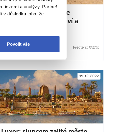
, inzerci a analýzy. Partneři
Sakkára: encyklopedie
li v důsledku toho, že
egyptského stavitelství a
náboženství
Povolit vše
Katarína Maruškinová
Přečteno 5329x
11. 12. 2022
Luxor: sluncem zalité město