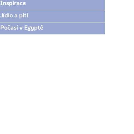
Inspirace
Jídlo a pití
Počasí v Egyptě