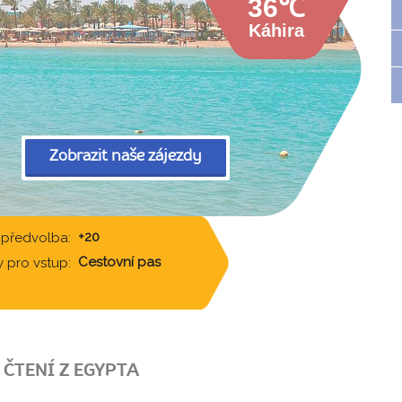
36℃
Káhira
Zobrazit naše zájezdy
+20
 předvolba:
Cestovní pas
 pro vstup:
ČTENÍ Z EGYPTA