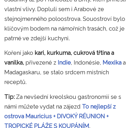
vlastní vlivy. Dopluli sem i Arabové ze
stejnojmenného poloostrova. Souostroví bylo
klíčovým bodem na námořních trasách, což je
patrné ve zdejší kuchyni.
Koření jako
kari, kurkuma, cukrová třtina a
vanilka,
přivezené z
Indie
, Indonésie,
Mexika
a
Madagaskaru, se stalo srdcem místních
receptů.
Tip:
Za nevšední kreolskou gastronomií se s
námi můžete vydat na zájezd
To nejlepší z
ostrova Mauricius + DIVOKÝ RÉUNION +
TROPICKÉ PLÁŽE S KOUPÁNÍM
.