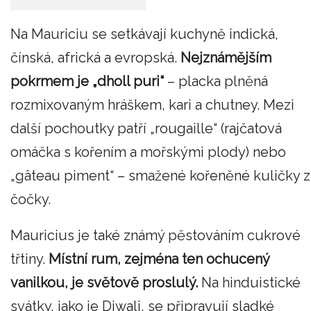
Na Mauriciu se setkávají kuchyně indická,
čínská, africká a evropská.
Nejznámějším
pokrmem je „dholl puri“
– placka plněná
rozmixovaným hráškem, kari a chutney. Mezi
další pochoutky patří „rougaille“ (rajčatová
omáčka s kořením a mořskými plody) nebo
„gâteau piment“ – smažené kořeněné kuličky z
čočky.
Mauricius je také známý pěstováním cukrové
třtiny.
Místní rum, zejména ten ochucený
vanilkou, je světově proslulý.
Na hinduistické
svátky, jako je Diwali, se připravují sladké