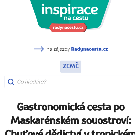
na zájezdy
Radynacestu.cz
ZEMĚ
Gastronomická cesta po
Maskarénském souostroví:
Chuťové dědictví v tropické