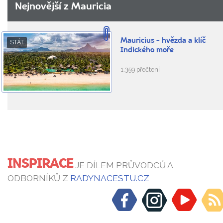
Nejnovější z Mauricia
Mauricius - hvězda a klíč
STÁT
Indického moře
1.359 přečtení
INSPIRACE
JE DÍLEM PRŮVODCŮ A
ODBORNÍKŮ Z
RADYNACESTU.CZ