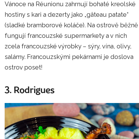
Vánoce na Réunionu zahrnují bohaté kreolské
hostiny s kari a dezerty jako „gâteau patate“
(sladké bramborové koláče). Na ostrově běžně
fungují francouzské supermarkety a v nich
zcela francouzské výrobky – sýry, vína, olivy,
salámy. Francouzskými pekárnami je doslova
ostrov poset!
3. Rodrigues