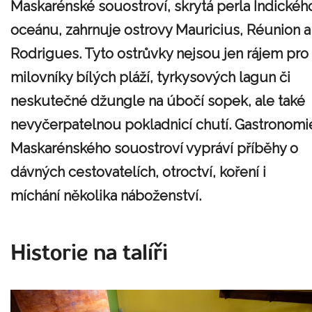
Maskarénské souostroví, skrytá perla Indickéh
oceánu, zahrnuje ostrovy Mauricius, Réunion a
Rodrigues. Tyto ostrůvky nejsou jen rájem pro
milovníky bílých pláží, tyrkysových lagun či
neskutečné džungle na úbočí sopek, ale také
nevyčerpatelnou pokladnicí chutí. Gastronomi
Maskarénského souostroví vypráví příběhy o
dávných cestovatelích, otroctví, koření i
míchání několika náboženství.
Historie na talíři