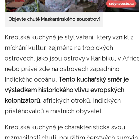
Objevte chutě Maskarénského souostroví
Kreolská kuchyně je styl vaření, který vznikl z
míchání kultur, zejména na tropických
ostrovech, jako jsou ostrovy v Karibiku, v Afric
nebo právě zde na ostrovech západního
Indického oceánu.
Tento kuchařský směr je
výsledkem historického vlivu evropských
kolonizátorů,
afrických otroků, indických
přistěhovalců a místních obyvatel.
Kreolská kuchyně je charakteristická svou
rozmanitostí chutí, použitím čerstvých surovin