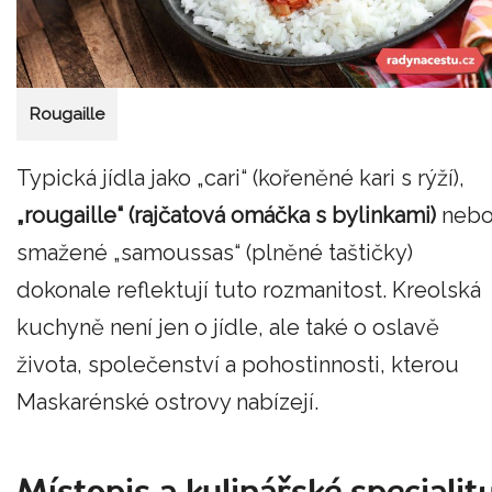
Rougaille
Typická jídla jako „cari“ (kořeněné kari s rýží),
„rougaille“ (rajčatová omáčka s bylinkami)
neb
smažené „samoussas“ (plněné taštičky)
dokonale reflektují tuto rozmanitost. Kreolská
kuchyně není jen o jídle, ale také o oslavě
života, společenství a pohostinnosti, kterou
Maskarénské ostrovy nabízejí.