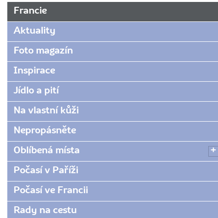
URL
Francie
stránky:
www.radynacestu.cz/magazin/gastronomicka-
Aktuality
cesta-
po-
Foto magazín
maskarenskem-
Inspirace
souostrovi-
chutove-
Jídlo a pití
dedictvi-
v-
Na vlastní kůži
tropickem-
raji-
Nepropásněte
recept/
Oblíbená místa
Počasí v Paříži
Počasí ve Francii
Rady na cestu