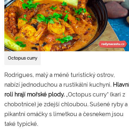
Octopus curry
Rodrigues, malý a méně turistický ostrov,
nabízí jednoduchou a rustikální kuchyni.
Hlavn
roli hrají mořské plody.
„Octopus curry“ (kari z
chobotnice) je zdejší chloubou. Sušené ryby a
pikantní omáčky s limetkou a česnekem jsou
také typické.