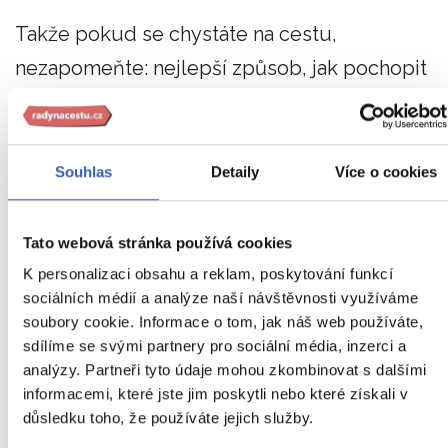
Takže pokud se chystáte na cestu,
nezapomeňte: nejlepší způsob, jak pochopit
Maskarénské souostroví, je prostřednictvím
jeho kuchyně.
Buon appetit, bon appétit a
vanakam!
Souhlas
Detaily
Více o cookies
Tato webová stránka používá cookies
Recept: Mauricijské „dholl puri
K personalizaci obsahu a reklam, poskytování funkcí
(plněné placky s čočkovou
sociálních médií a analýze naší návštěvnosti využíváme
soubory cookie. Informace o tom, jak náš web používáte,
náplní)
sdílíme se svými partnery pro sociální média, inzerci a
analýzy. Partneři tyto údaje mohou zkombinovat s dalšími
informacemi, které jste jim poskytli nebo které získali v
důsledku toho, že používáte jejich služby.