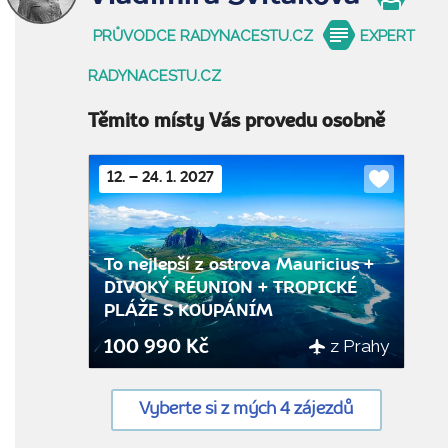
PRŮVODCE RADYNACESTU.CZ
EXPERT
RADYNACESTU.CZ
Těmito místy Vás provedu osobně
12. – 24. 1. 2027
Do
oblíbenýc
To nejlepší z ostrova Mauricius +
DIVOKÝ RÉUNION + TROPICKÉ
PLÁŽE S KOUPÁNÍM
z Prahy
100 990 Kč
Vyberte si z mých 4 zájezdů