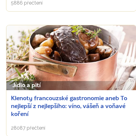
5886 přečtení
Jídlo a pití
Klenoty francouzské gastronomie aneb To
nejlepší z nejlepšího: víno, vášeň a voňavé
koření
28087 přečtení