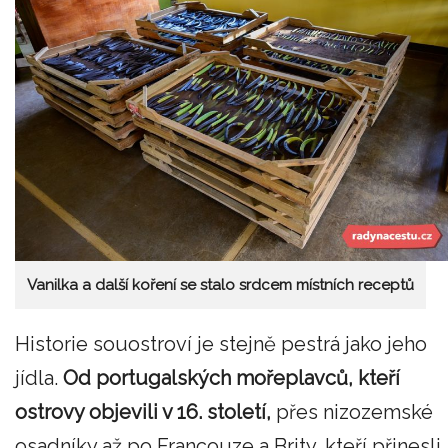
Vanilka a další koření se stalo srdcem místních receptů
Historie souostroví je stejně pestrá jako jeho
jídla.
Od portugalských mořeplavců, kteří
ostrovy objevili v 16. století,
přes nizozemské
osadníky až po Francouze a Brity, kteří přinesli