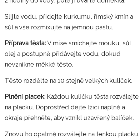
2 hodiny do vody, poté ji uvařte doměkka.
Slijte vodu, přidejte kurkumu, římský kmín a
sůl a vše rozmixujte na jemnou pastu.
Příprava těsta:
V míse smíchejte mouku, sůl,
olej a postupně přidávejte vodu, dokud
nevznikne měkké těsto.
Těsto rozdělte na 10 stejně velkých kuliček.
Plnění placek:
Každou kuličku těsta rozválejte
na placku. Doprostřed dejte lžíci náplně a
okraje přehněte, aby vznikl uzavřený balíček.
Znovu ho opatrně rozválejte na tenkou placku.