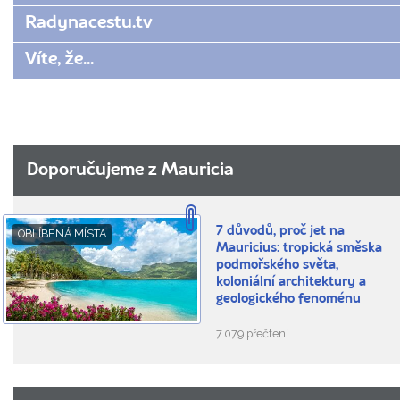
Radynacestu.tv
Víte, že...
Doporučujeme z Mauricia
7 důvodů, proč jet na
OBLÍBENÁ MÍSTA
Mauricius: tropická směska
podmořského světa,
koloniální architektury a
geologického fenoménu
7.079 přečtení