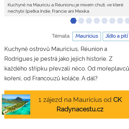
Kuchyně na Mauriciu a Réunionu je mixem chutí, ve které
nechybí špetka Indie, Francie ani Mexika
Témata
Mauricius
Jídlo a pití
Kuchyně ostrovů Mauricius, Réunion a
Rodrigues je pestrá jako jejich historie. Z
každého střípku převzali něco. Od mořeplavc
koření, od Francouzů koláče. A dál?
1 zájezd na Mauricius od
CK
Radynacestu.cz