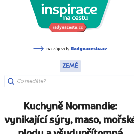
na zájezdy
Radynacestu.cz
ZEMĚ
Kuchyně Normandie:
vynikající sýry, maso, mořsk
plody a všudypřítomná