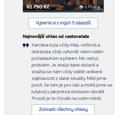
z Prahy
61 790 Kč
Vyberte si z mých 5 zájezdů
Nejnovější ohlas od cestovatele
Karolína byla vždy milá, vstřícná a
dokázala vždy vyhovět všem naším
požadavkům a přáním. Nic nebyl
problém. Je znalá dané oblasti a
snažila se nám vždy sdělit veškeré
zajímavosti z dané lokality. Měli jsme
pocit, že tam je pro nás a mohli jsme se
kdykoli s jakýmkoli dotazem obrátit.
Prostě je to člověk na svém místě.
Zobrazit všechny ohlasy