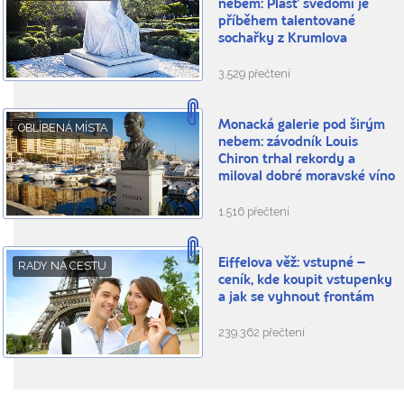
nebem: Plášť svědomí je
příběhem talentované
sochařky z Krumlova
3.529 přečtení
Monacká galerie pod širým
OBLÍBENÁ MÍSTA
nebem: závodník Louis
Chiron trhal rekordy a
miloval dobré moravské víno
1.516 přečtení
Eiffelova věž: vstupné –
RADY NA CESTU
ceník, kde koupit vstupenky
a jak se vyhnout frontám
239.362 přečtení