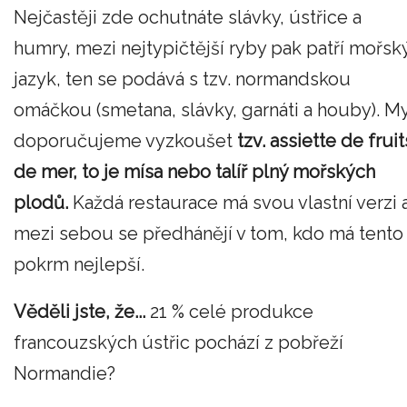
Nejčastěji zde ochutnáte slávky, ústřice a
humry, mezi nejtypičtější ryby pak patří mořsk
jazyk, ten se podává s tzv. normandskou
omáčkou (smetana, slávky, garnáti a houby). M
doporučujeme vyzkoušet
tzv. assiette de fruit
de mer, to je mísa nebo talíř plný mořských
plodů.
Každá restaurace má svou vlastní verzi 
mezi sebou se předhánějí v tom, kdo má tento
pokrm nejlepší.
Věděli jste, že...
21 % celé produkce
francouzských ústřic pochází z pobřeží
Normandie?