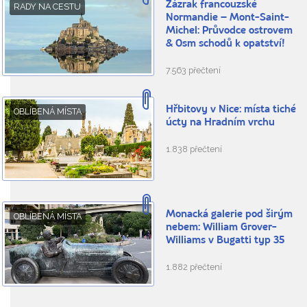
Zázrak francouzské
RADY NA CESTU
Normandie – Mont-Saint-
Michel: Průvodce ostrovem
& Osm schodů k opatství!
7.563 přečtení
Hřbitovy v Nice: místa tiché
OBLÍBENÁ MÍSTA
úcty na Hradním vrchu
1.838 přečtení
Monacká galerie pod širým
OBLÍBENÁ MÍSTA
nebem: William Grover-
Williams v Bugatti typ 35
1.882 přečtení