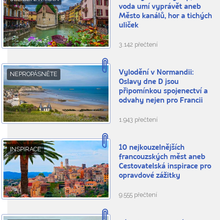
voda umí vyprávět aneb
Město kanálů, hor a tichých
uliček
3.142 přečtení
Vylodění v Normandii:
NEPROPÁSNĚTE
Oslavy dne D jsou
připomínkou spojenectví a
odvahy nejen pro Francii
1.943 přečtení
10 nejkouzelnějších
INSPIRACE
francouzských měst aneb
Cestovatelská inspirace pro
opravdové zážitky
9.555 přečtení