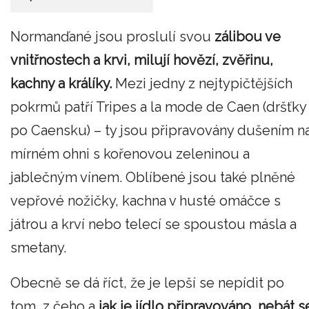
Normanďané jsou proslulí svou
zálibou ve
vnitřnostech a krvi, milují hovězí, zvěřinu,
kachny a králíky.
Mezi jedny z nejtypičtějších
pokrmů patří Tripes a la mode de Caen (dršťky
po Caensku) – ty jsou připravovány dušením n
mírném ohni s kořenovou zeleninou a
jablečným vínem. Oblíbené jsou také plněné
vepřové nožičky, kachna v husté omáčce s
játrou a krví nebo telecí se spoustou másla a
smetany.
Obecně se dá říct, že je lepší se nepídit po
tom, z čeho a
jak je jídlo připravováno, nebát s