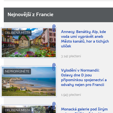
Nejnovější z Francie
Annecy: Benátky Alp, kde
OBLÍBENÁ MÍSTA
voda umí vyprávět aneb
Město kanálů, hor a tichých
uliček
3.142 přečtení
Vylodění v Normandii:
NEPROPÁSNĚTE
Oslavy dne D jsou
připomínkou spojenectví a
odvahy nejen pro Francii
1.943 přečtení
Monacká galerie pod širým
OBLÍBENÁ MÍSTA