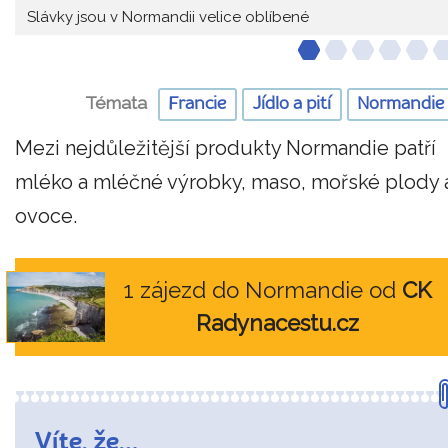
Slávky jsou v Normandii velice oblíbené
Témata
Francie
Jídlo a pití
Normandie
Mezi nejdůležitější produkty Normandie patří
mléko a mléčné výrobky, maso, mořské plody 
ovoce.
1 zájezd do Normandie od
CK
Radynacestu.cz
Víte, že…