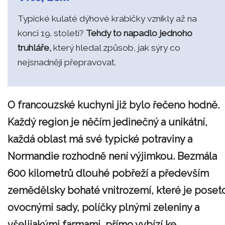
Typické kulaté dýhové krabičky vznikly až na
konci 19. století?
Tehdy to napadlo jednoho
truhláře,
který hledal způsob, jak sýry co
nejsnadněji přepravovat.
O francouzské kuchyni již bylo řečeno hodně.
Každý region je něčím jedinečný a unikátní,
každá oblast má své typické potraviny a
Normandie rozhodně není výjimkou. Bezmála
600 kilometrů dlouhé pobřeží a především
zemědělsky bohaté vnitrozemí, které je poset
ovocnými sady, políčky plnými zeleniny a
všelijakými farmami, přímo vybízí ke