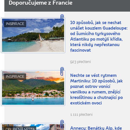
Doporučujeme z Francie
10 způsobů, jak se nechat
INSPIRACE
unášet kouzlem Guadeloupe:
od šumícího tyrkysového
Atlantiku po motýlí křídla,
která nikdy nepřestanou
fascinovat
923 přečtení
Nechte se vést rytmem
INSPIRACE
Martiniku: 10 způsobů, jak
poznat ostrov vonící
vanilkou a rumem, znějící
kreolštinou a chutnající po
exotickém ovoci
1.111 přečtení
Annecy: Benátky Alp, kde
OBLÍBENÁ MÍSTA