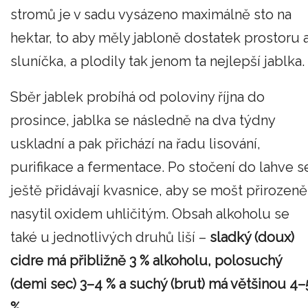
stromů je v sadu vysázeno maximálně sto na
hektar, to aby měly jabloně dostatek prostoru 
sluníčka, a plodily tak jenom ta nejlepší jablka.
Sběr jablek probíhá od poloviny října do
prosince, jablka se následně na dva týdny
uskladní a pak přichází na řadu lisování,
purifikace a fermentace. Po stočení do lahve s
ještě přidávají kvasnice, aby se mošt přirozeně
nasytil oxidem uhličitým. Obsah alkoholu se
také u jednotlivých druhů liší –
sladký (doux)
cidre má přibližně 3 % alkoholu, polosuchý
(demi sec) 3–4 % a suchý (brut) má většinou 4–
%.