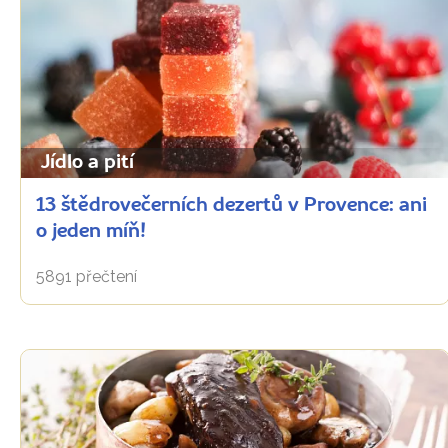
Jídlo a pití
13 štědrovečerních dezertů v Provence: ani
o jeden míň!
5891 přečtení