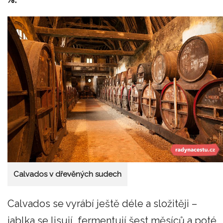
Calvados v dřevěných sudech
Calvados se vyrábí ještě déle a složitěji –
jablka se lisují, fermentují šest měsíců a poté