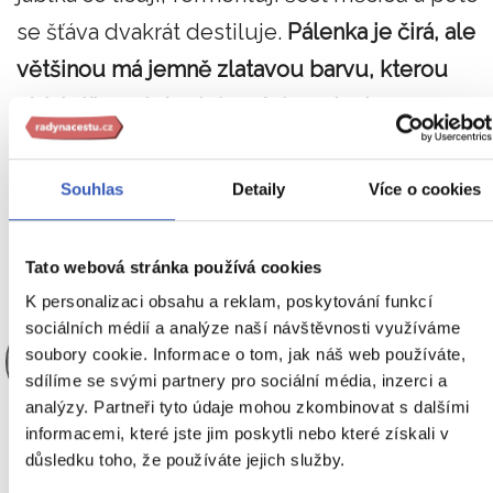
se šťáva dvakrát destiluje.
Pálenka je čirá, ale
většinou má jemně zlatavou barvu, kterou
získá díky zrání v dubových sudech.
Cidre i
calvados se používají nejen jako doplněk před
během i po jídle, v hojné míře se používají i do
Souhlas
Detaily
Více o cookies
vaření a pečení a jsou nedílnou součástí života
v Normandii.
Tato webová stránka používá cookies
K personalizaci obsahu a reklam, poskytování funkcí
sociálních médií a analýze naší návštěvnosti využíváme
soubory cookie. Informace o tom, jak náš web používáte,
Karolína Petrová
sdílíme se svými partnery pro sociální média, inzerci a
analýzy. Partneři tyto údaje mohou zkombinovat s dalšími
PRŮVODCE RADYNACESTU.CZ
informacemi, které jste jim poskytli nebo které získali v
SPECIALISTA RADYNACESTU.CZ
důsledku toho, že používáte jejich služby.