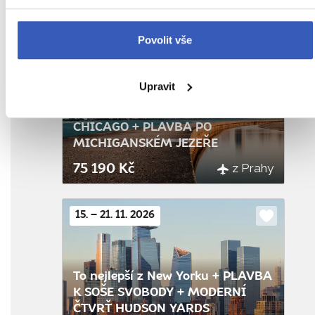
Těmito místy Vás provedu osobně
Povolit vše
26. 9. – 3. 10. 2026
Do
oblíbenýc
Upravit
To nejlepší z Washingtonu D.C. +
CHICAGO + PLAVBA PO
MICHIGANSKÉM JEZEŘE
z Prahy
75 190 Kč
15. – 21. 11. 2026
Do
oblíbenýc
To nejlepší z New Yorku + PLAVBA
K SOŠE SVOBODY + MODERNÍ
ČTVRŤ HUDSON YARDS