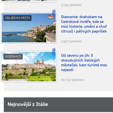
3.042 přečtení
Diamante: drahokam na
OBLÍBENÁ MÍSTA
Cedrátové riviéře, kde se
mísí historie, umění a chuť
citrusů i pálivých papriček
3.907 přečtení
Od severu po jih: 5
INSPIRACE
okouzlujících italských
městeček, kam turisté moc
nejezdí
60.032 přečtení
Nejnovější z Itálie