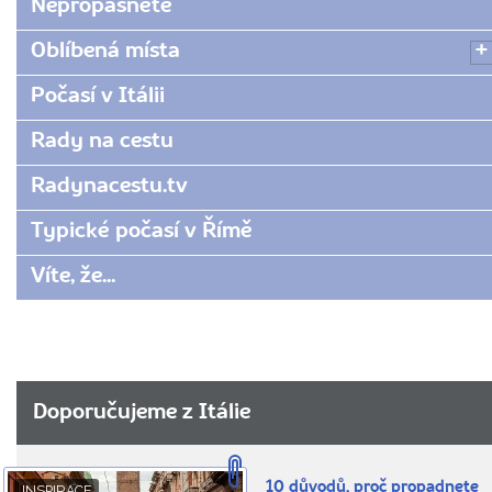
Nepropásněte
Oblíbená místa
Počasí v Itálii
Rady na cestu
Radynacestu.tv
Typické počasí v Římě
Víte, že...
Doporučujeme z Itálie
10 důvodů, proč propadnete
INSPIRACE