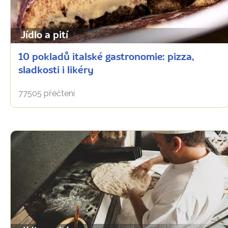
Jídlo a pití
10 pokladů italské gastronomie: pizza,
sladkosti i likéry
77505 přečtení