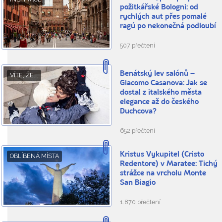
požitkářské Bologni: od
rychlých aut přes pomalé
ragú po nekonečná podloubí
507 přečtení
Benátský lev salónů –
VÍTE, ŽE...
Giacomo Casanova: Jak se
dostal z italského města
elegance až do českého
Duchcova?
652 přečtení
Kristus Vykupitel (Cristo
OBLÍBENÁ MÍSTA
Redentore) v Maratee: Tichý
strážce na vrcholu Monte
San Biagio
1.870 přečtení