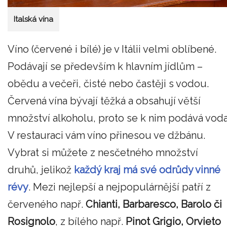
Italská vína
Víno (červené i bílé) je v Itálii velmi oblíbené.
Podávají se především k hlavním jídlům –
obědu a večeři, čisté nebo častěji s vodou.
Červená vína bývají těžká a obsahují větší
množství alkoholu, proto se k nim podává voda
V restauraci vám víno přinesou ve džbánu.
Vybrat si můžete z nesčetného množství
druhů, jelikož
každý kraj má své odrůdy vinné
révy
. Mezi nejlepší a nejpopulárnější patří z
červeného např.
Chianti, Barbaresco, Barolo či
Rosignolo
, z bílého např.
Pinot Grigio, Orvieto