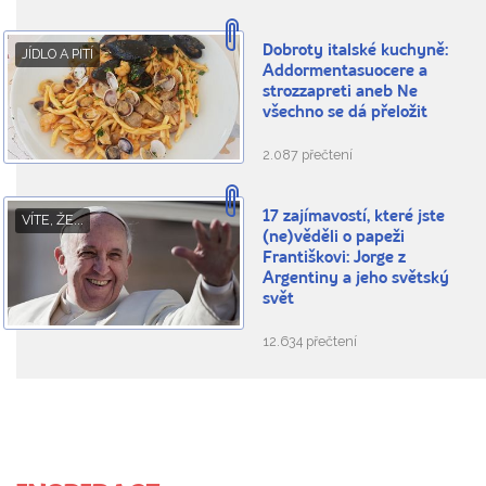
Dobroty italské kuchyně:
JÍDLO A PITÍ
Addormentasuocere a
strozzapreti aneb Ne
všechno se dá přeložit
2.087 přečtení
17 zajímavostí, které jste
VÍTE, ŽE...
(ne)věděli o papeži
Františkovi: Jorge z
Argentiny a jeho světský
svět
12.634 přečtení