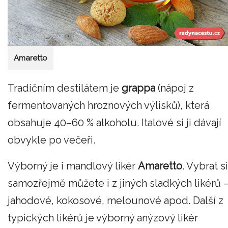
Amaretto
Tradičním destilátem je
g
rappa
(nápoj z
fermentovaných hroznových výlisků), která
obsahuje 40–60 % alkoholu. Italové si ji dávají
obvykle po večeři.
Výborný je i mandlový likér
Amaretto
. Vybrat si
samozřejmě můžete i z jiných sladkých likérů 
jahodové, kokosové, melounové apod. Další z
typických likérů je výborný anýzový likér