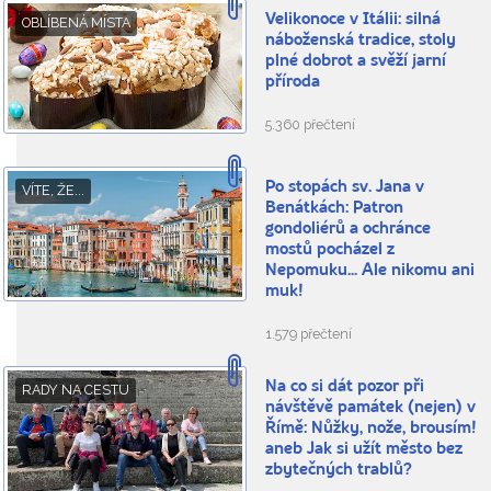
Velikonoce v Itálii: silná
OBLÍBENÁ MÍSTA
náboženská tradice, stoly
plné dobrot a svěží jarní
příroda
5.360 přečtení
Po stopách sv. Jana v
VÍTE, ŽE...
Benátkách: Patron
gondoliérů a ochránce
mostů pocházel z
Nepomuku... Ale nikomu ani
muk!
1.579 přečtení
Na co si dát pozor při
RADY NA CESTU
návštěvě památek (nejen) v
Římě: Nůžky, nože, brousím!
aneb Jak si užít město bez
zbytečných trablů?