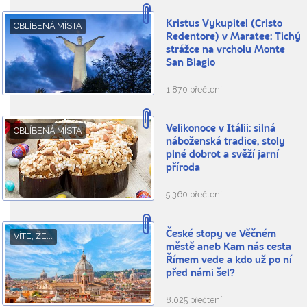
Kristus Vykupitel (Cristo
OBLÍBENÁ MÍSTA
Redentore) v Maratee: Tichý
strážce na vrcholu Monte
San Biagio
1.870 přečtení
Velikonoce v Itálii: silná
OBLÍBENÁ MÍSTA
náboženská tradice, stoly
plné dobrot a svěží jarní
příroda
5.360 přečtení
České stopy ve Věčném
VÍTE, ŽE...
městě aneb Kam nás cesta
Římem vede a kdo už po ní
před námi šel?
8.025 přečtení