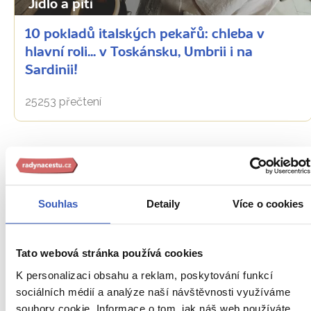
Jídlo a pití
10 pokladů italských pekařů: chleba v
hlavní roli... v Toskánsku, Umbrii i na
Sardinii!
25253 přečtení
Souhlas
Detaily
Více o cookies
Tato webová stránka používá cookies
K personalizaci obsahu a reklam, poskytování funkcí
Jídlo a pití
sociálních médií a analýze naší návštěvnosti využíváme
soubory cookie. Informace o tom, jak náš web používáte,