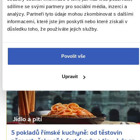
5 pokladů milánské kuchyně: v hlavní roli
sdílíme se svými partnery pro sociální média, inzerci a
maso, žlutá rýže a jedna sladká romantická
analýzy. Partneři tyto údaje mohou zkombinovat s dalšími
tečka
informacemi, které jste jim poskytli nebo které získali v
důsledku toho, že používáte jejich služby.
21678 přečtení
Povolit vše
Upravit
Jídlo a pití
5 pokladů římské kuchyně: od těstovin