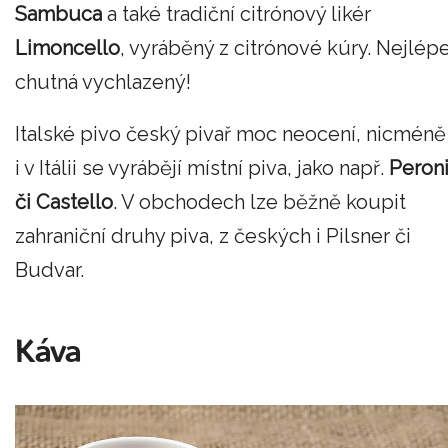
Sambuca
a také tradiční citrónový likér
Limoncello
, vyráběný z citrónové kúry. Nejlép
chutná vychlazený!
Italské pivo český pivař moc neocení, nicméně
i v Itálii se vyrábějí místní piva, jako např.
Peron
či Castello
. V obchodech lze běžně koupit
zahraniční druhy piva, z českých i Pilsner či
Budvar.
Káva