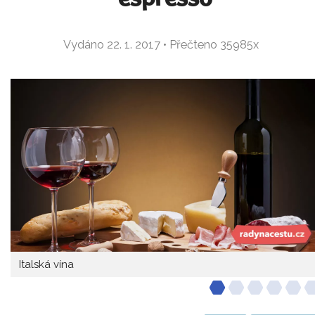
Vydáno 22. 1. 2017 • Přečteno 35985x
Italská vína