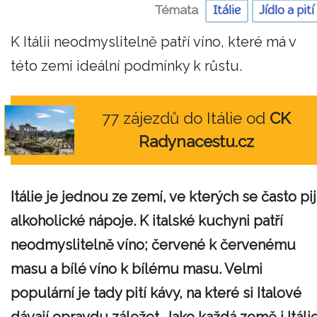
Témata
Itálie
Jídlo a pití
K Itálii neodmyslitelně patří víno, které má v
této zemi ideální podmínky k růstu.
77 zájezdů do Itálie od
CK
Radynacestu.cz
Itálie je jednou ze zemí, ve kterých se často pij
alkoholické nápoje. K italské kuchyni patří
neodmyslitelně víno; červené k červenému
masu a bílé víno k bílému masu. Velmi
populární je tady pití kávy, na které si Italové
dávají opravdu záležet. Jako každá země i Itáli