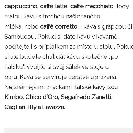
cappuccino,
caffè
latte
,
caffè
macchiato
, tedy
malou kávu s trochou našlehaného
mléka, nebo
caffè
corretto
– káva s grappou či
Sambucou. Pokud si dáte kávu v kavárně,
počítejte i s příplatkem za místo u stolu. Poku
si ale budete chtít dát kávu skutečně „po
italsku", vypijte si svůj šálek ve stoje u
baru. Káva se servíruje čerstvě upražená.
Nejznámějšími značkami italské kávy jsou
Kimbo,
Chico d´Oro, Segafredo Zanetti,
Cagliari, Illy a Lavazza.