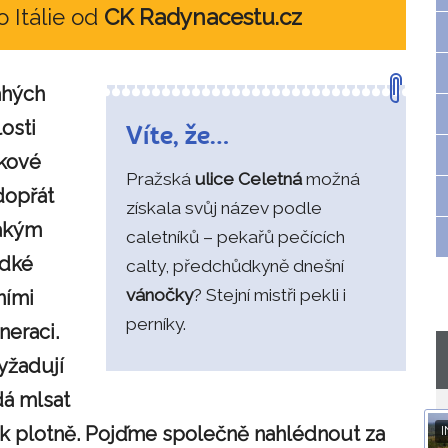
o Itálie od
CK Radynacestu.cz
ahých
osti
Víte, že…
akové
Pražská
ulice Celetná
možná
dopřát
získala svůj název podle
jakým
caletníků – pekařů pečících
adké
calty, předchůdkyně dnešní
vánočky
? Stejní mistři pekli i
ními
perníky.
neraci.
yžadují
dá mlsat
e k plotně. Pojďme společně nahlédnout za
I