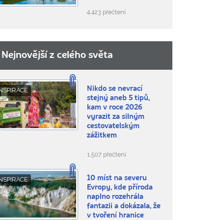
4.423 přečtení
Nejnovější z celého světa
Nikdo se nevrací
NSPIRACE
stejný aneb 5 tipů,
kam v roce 2026
vyrazit za silným
cestovatelským
zážitkem
1.507 přečtení
10 míst na severu
NSPIRACE
Evropy, kde příroda
naplno rozehrála
fantazii a dokázala, že
v tvoření hranice