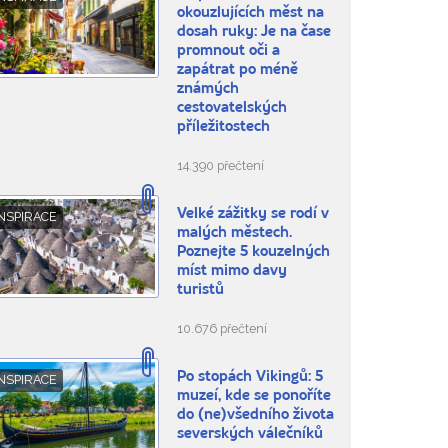
okouzlujících měst na
dosah ruky: Je na čase
promnout oči a
zapátrat po méně
známých
cestovatelských
příležitostech
14.390 přečtení
Velké zážitky se rodí v
NSPIRACE
malých městech.
Poznejte 5 kouzelných
míst mimo davy
turistů
10.676 přečtení
Po stopách Vikingů: 5
NSPIRACE
muzeí, kde se ponoříte
do (ne)všedního života
severských válečníků