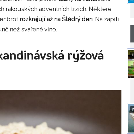
ích rakouských adventních trzích. Některé
tzenbrot
rozkrajují až na Štědrý den
. Na zapití
unč než svařené víno.
skandinávská rýžová
I
I