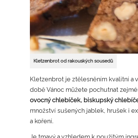
Kletzenbrot od rakouských sousedů
Kletzenbrot je ztělesněním kvalitní a
době Vánoc můžete pochutnat zejmén
ovocný chlebíček, biskupský chlebíč
množství sušených jablek, hrušek i exo
a koření.
Je tmavý a vzhledem k použitým ing