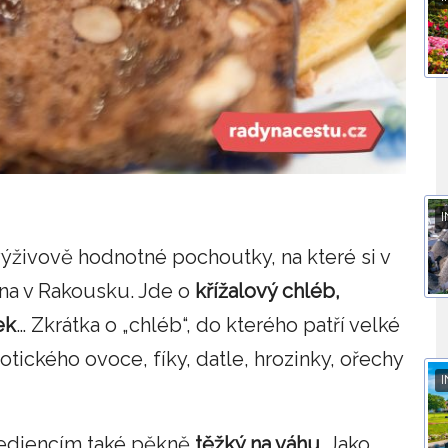
I
 výživově hodnotné pochoutky, na které si v
a v Rakousku. Jde o
křížalový chléb,
ek
… Zkrátka o „chléb“, do kterého patří velké
tického ovoce, fíky, datle, hrozinky, ořechy
I
rediencím také pěkně
těžký na váhu
. Jako