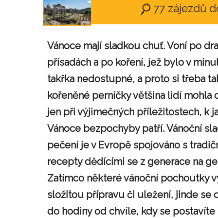
77 zájezdů d
Vánoce mají sladkou chuť. Voní po dr
přísadách a po koření, jež bylo v minul
takřka nedostupné, a proto si třeba t
kořeněné perníčky většina lidí mohla 
jen při výjimečných příležitostech, k 
Vánoce bezpochyby patří. Vánoční sl
pečení je v Evropě spojováno s tradič
recepty dědícími se z generace na ge
Zatímco některé vánoční pochoutky v
složitou přípravu či uležení, jinde se 
do hodiny od chvíle, kdy se postavít