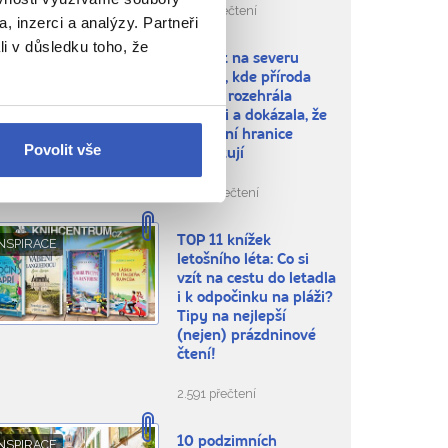
1.507 přečtení
, inzerci a analýzy. Partneři
li v důsledku toho, že
10 míst na severu
NSPIRACE
Evropy, kde příroda
naplno rozehrála
fantazii a dokázala, že
v tvoření hranice
Povolit vše
neexistují
9.065 přečtení
TOP 11 knížek
NSPIRACE
letošního léta: Co si
vzít na cestu do letadla
i k odpočinku na pláži?
Tipy na nejlepší
(nejen) prázdninové
čtení!
2.591 přečtení
10 podzimních
NSPIRACE