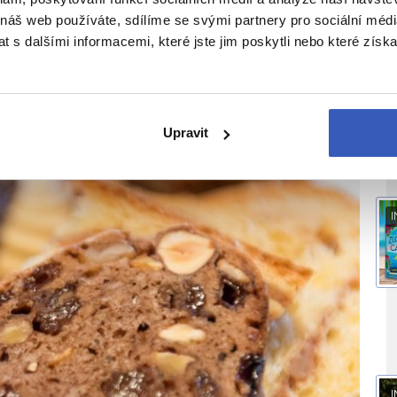
kouský křížalový
 náš web používáte, sdílíme se svými partnery pro sociální média
 s dalšími informacemi, které jste jim poskytli nebo které získa
I
Upravit
I
I