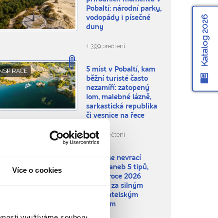
Pobaltí: národní parky,
Katalog 2026
vodopády i písečné
duny
1.399 přečtení
5 míst v Pobaltí, kam
NSPIRACE
běžní turisté často
nezamíří: zatopený
lom, malebné lázně,
sarkastická republika
či vesnice na řece
3.995 přečtení
Nikdo se nevrací
NSPIRACE
stejný aneb 5 tipů,
Více o cookies
kam v roce 2026
vyrazit za silným
cestovatelským
zážitkem
ěvnosti využíváme soubory