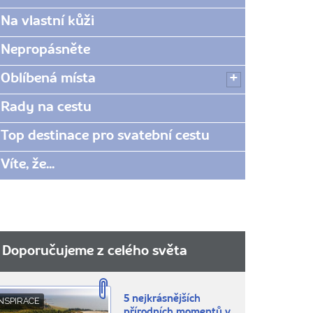
Na vlastní kůži
Nepropásněte
Oblíbená místa
Rady na cestu
Top destinace pro svatební cestu
Víte, že...
Doporučujeme z celého světa
5 nejkrásnějších
NSPIRACE
přírodních momentů v