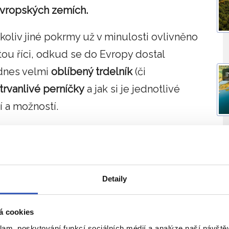
evropských zemích.
koliv jiné pokrmy už v minulosti ovlivněno
otou říci, odkud se do Evropy dostal
 dnes velmi
oblíbený trdelník
(či
I
trvanlivé perníčky
a jak si je jednotlivé
í a možností.
našeho cukroví pochází
z někdejšího
e tomu třeba v případě oblíbených išelských
schl.
Linecké
by mohlo vyprávět. I dnes je
I
Detaily
dů. Připraveni?
á cookies
klam, poskytování funkcí sociálních médií a analýze naší návšt