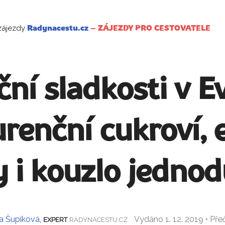
zájezdy
Radynacestu.cz
–
ZÁJEZDY PRO CESTOVATELE
ní sladkosti v E
renční cukroví, e
y i kouzlo jednod
a Šupíková
,
Vydáno 1. 12. 2019 • Př
EXPERT
RADYNACESTU.CZ