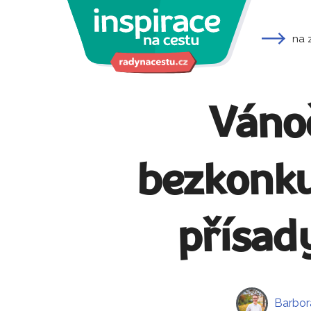
na 
Vánoč
bezkonku
přísad
Barbor