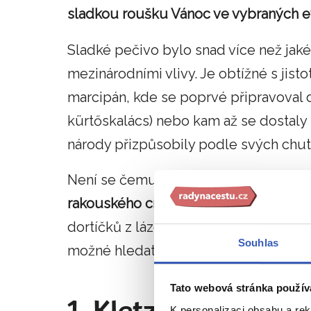
sladkou roušku Vánoc ve vybraných 
Sladké pečivo bylo snad více než jaké
mezinárodními vlivy. Je obtížné s jist
marcipán, kde se poprvé připravoval
kürtőskalács) nebo kam až se dostaly
národy přizpůsobily podle svých chut
Není se čemu divit, že mnoho druhů 
rakouského císařského dvora
, jako j
dortíčků z lázeňského městečka Bad I
Souhlas
možné hledat inspiraci nejen u souse
Tato webová stránka použív
K personalizaci obsahu a re