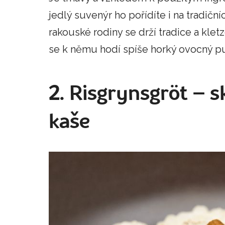
jedlý suvenýr ho pořídíte i na tradičn
rakouské rodiny se drží tradice a kle
se k němu hodí spíše horký ovocný p
2. Risgrynsgröt – 
kaše