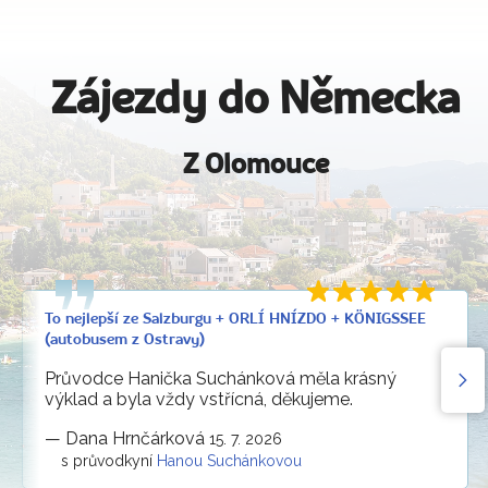
Zájezdy do Německa
Z Olomouce
To nejlepší ze Salzburgu + ORLÍ HNÍZDO + KÖNIGSSEE
(autobusem z Ostravy)
Průvodce Hanička Suchánková měla krásný
výklad a byla vždy vstřícná, děkujeme.
—
Dana Hrnčárková
15. 7. 2026
s průvodkyní
Hanou Suchánkovou