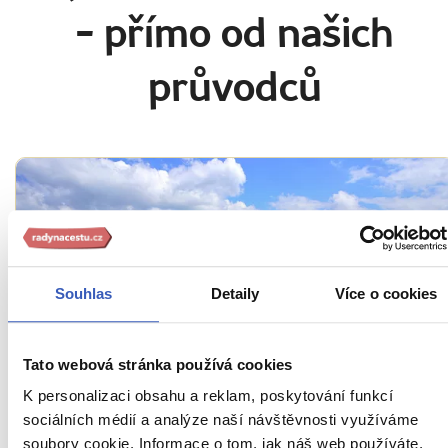
- přímo od našich
průvodců
Souhlas
Detaily
Více o cookies
Oblíbená místa
Tato webová stránka používá cookies
K personalizaci obsahu a reklam, poskytování funkcí
Bodamské jezero: kde leží, proč v zimě
sociálních médií a analýze naší návštěvnosti využíváme
nezamrzá a co má společného s českými
soubory cookie. Informace o tom, jak náš web používáte,