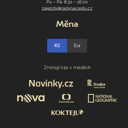
Po – Pá: 8:30 – 16:00
zajezdy@radynacestu.cz
Měna
Kč
Eur
Zmiňují nás v médiích