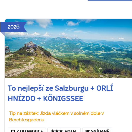
2026
To nejlepší ze Salzburgu + ORLÍ
HNÍZDO + KÖNIGSSEE
Tip na zážitek: Jízda vláčkem v solném dole v
Berchtesgadenu
Z OLOMOUCE
HOTEL
SNÍDANĚ