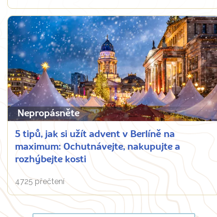
Nepropásněte
5 tipů, jak si užít advent v Berlíně na
maximum: Ochutnávejte, nakupujte a
rozhýbejte kosti
4725 přečtení