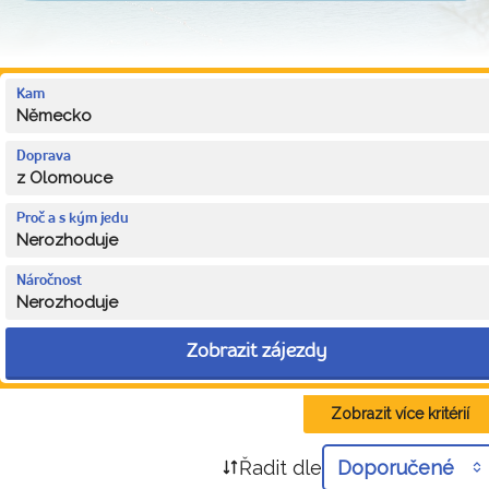
Kam
Německo
Doprava
z Olomouce
Proč a s kým jedu
Nerozhoduje
Náročnost
Nerozhoduje
Zobrazit zájezdy
Zobrazit více kritérií
Řadit dle
Doporučené