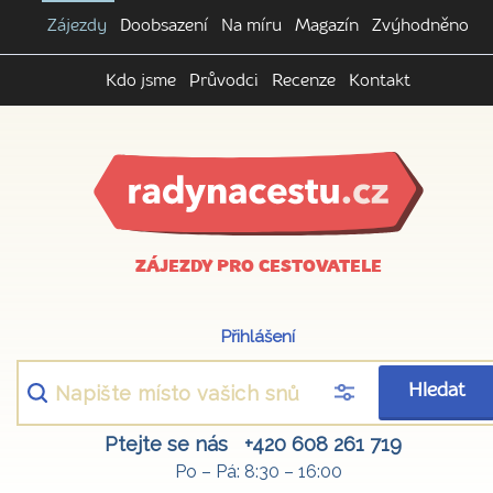
Zájezdy
Doobsazení
Na míru
Magazín
Zvýhodněno
Kdo jsme
Průvodci
Recenze
Kontakt
ZÁJEZDY PRO CESTOVATELE
Přihlášení
Hledat
Ptejte se nás
+420 608 261 719
Po – Pá: 8:30 – 16:00