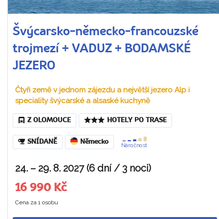
Švýcarsko-německo-francouzské
trojmezí + VADUZ + BODAMSKÉ
JEZERO
Čtyři země v jednom zájezdu a největší jezero Alp i
speciality švýcarské a alsaské kuchyně
Z OLOMOUCE
HOTELY PO TRASE
SNÍDANĚ
Německo
Náročnost
24. – 29. 8. 2027 (6 dní / 3 noci)
16 990 Kč
Cena za 1 osobu