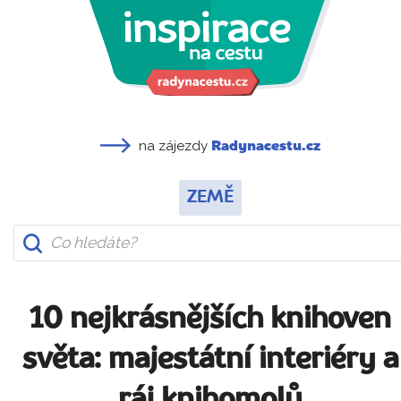
na zájezdy
Radynacestu.cz
ZEMĚ
10 nejkrásnějších knihoven
světa: majestátní interiéry a
ráj knihomolů