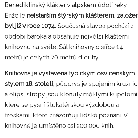
Benediktinský klášter v alpském údolí řeky
Enže je
nejstarším štýrským klášterem, založe
byl již v roce 1074.
Současná stavba pochází z
období baroka a obsahuje největší klášterní
knihovnu na světě. Sál knihovny o šířce 14
metrů je celých 70 metrů dlouhý.
Knihovna je vystavěna typickým osvícenským
stylem 18. století,
půdorys je spojením kružnic
a elips, stropy jsou klenuty měklými kupolemi
které se pyšní štukatérskou výzdobou a
freskami, které znázorňují lidské poznání. V
knihovně je umístěno asi 200 000 knih.