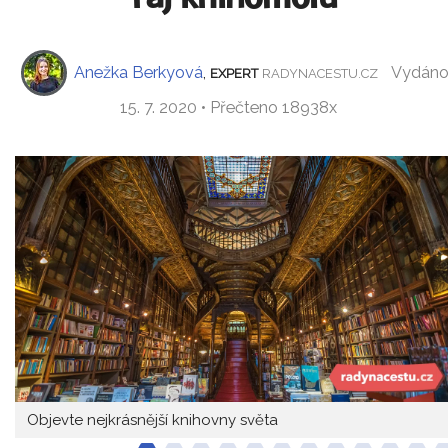
Anežka Berkyová
,
Vydán
EXPERT
RADYNACESTU.CZ
15. 7. 2020 • Přečteno 18938x
Objevte nejkrásnější knihovny světa