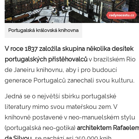
Portugalská královská knihovna
V roce 1837 založila skupina několika desítek
portugalských přistěhovalců
v brazilském Rio
de Janeiru knihovnu, aby i pro budoucí
generace Portugalců zanechali svou kulturu.
Jedná se o největší sbírku portugalské
literatury mimo svou mateřskou zem. V
knihovně postavené v neo-manuelském stylu
(portugalská neo-gotika)
architektem Rafaele
da Silvou,
se nachází asi 350 000 knih.