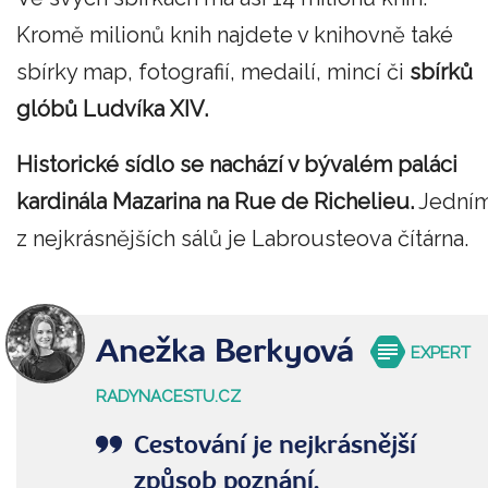
Kromě milionů knih najdete v knihovně také
sbírky map, fotografií, medailí, mincí či
sbírků
glóbů Ludvíka XIV.
Historické sídlo se nachází v bývalém paláci
kardinála Mazarina na Rue de Richelieu.
Jední
z nejkrásnějších sálů je Labrousteova čítárna.
Anežka Berkyová
EXPERT
RADYNACESTU.CZ
Cestování je nejkrásnější
způsob poznání.