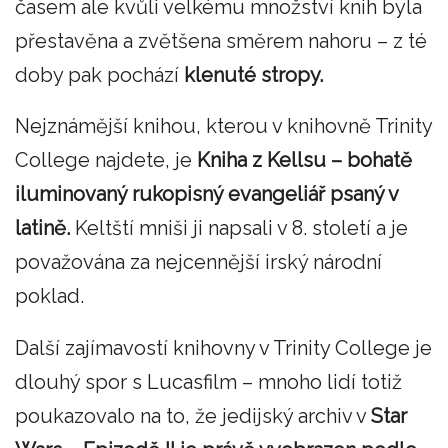
časem ale kvůli velkému množství knih byla
přestavěna a zvětšena směrem nahoru – z té
doby pak pochází
klenuté stropy.
Nejznámější knihou, kterou v knihovně Trinity
College najdete, je
Kniha z Kellsu – bohatě
iluminovaný rukopisný evangeliář psaný v
latině.
Keltští mniši ji napsali v 8. století a je
považována za nejcennější irský národní
poklad.
Další zajímavostí knihovny v Trinity College je
dlouhý spor s Lucasfilm – mnoho lidí totiž
poukazovalo na to, že jedijský archiv v
Star