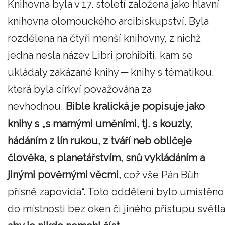
Knihovna byla v 17. století založena jako hlavní
knihovna olomouckého arcibiskupství. Byla
rozdělena na čtyři menší knihovny, z nichž
jedna nesla název Libri prohibiti, kam se
ukládaly zakázané knihy ─ knihy s tématikou,
která byla církví považována za
nevhodnou,
Bible kralická je popisuje jako
knihy s „s marnými uměními, tj. s kouzly,
hádáním z lín rukou, z tváří neb obličeje
člověka, s planetářstvím, snů vykládáním a
jinými pověrnými věcmi,
což vše Pán Bůh
přísně zapovídá“. Toto oddělení bylo umístěno
do místnosti bez oken či jiného přístupu světla