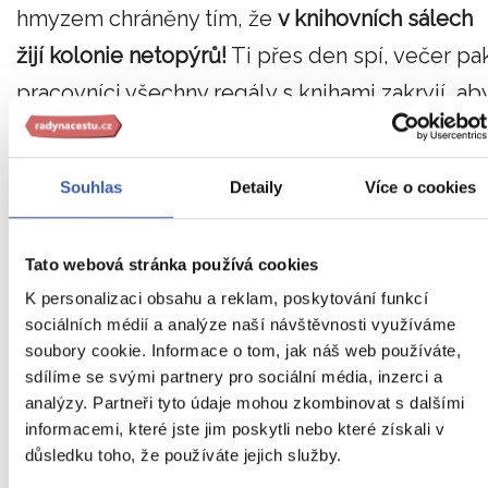
hmyzem chráněny tím, že
v knihovních sálech
žijí kolonie netopýrů!
Ti přes den spí, večer pa
pracovníci všechny regály s knihami zakryjí, ab
mohli ráno
odstranit netopýří trus, který se
později využívá jako hnojivo.
Tento postup
Souhlas
Detaily
Více o cookies
praktikují také v portugalském paláci Mafra.
Tato webová stránka používá cookies
6. Klášter Wiblingen, Německo
K personalizaci obsahu a reklam, poskytování funkcí
sociálních médií a analýze naší návštěvnosti využíváme
soubory cookie. Informace o tom, jak náš web používáte,
sdílíme se svými partnery pro sociální média, inzerci a
analýzy. Partneři tyto údaje mohou zkombinovat s dalšími
informacemi, které jste jim poskytli nebo které získali v
důsledku toho, že používáte jejich služby.