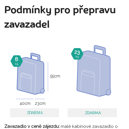
Podmínky pro přepravu
zavazadel
23
kg
8
kg
55
cm
40
cm
23
cm
Zavazadlo v ceně zájezdu:
malé kabinové zavazadlo o