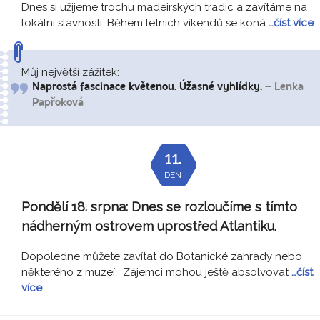
Dnes si užijeme trochu madeirských tradic a zavítáme na
lokální slavnosti. Během letních víkendů se koná
…číst více
Můj největší zážitek:
Naprostá fascinace květenou. Úžasné vyhlídky.
– Lenka
Papřoková
11.
DEN
Pondělí 18. srpna:
Dnes se rozloučíme s tímto
nádherným ostrovem uprostřed Atlantiku.
Dopoledne můžete zavítat do Botanické zahrady nebo
některého z muzeí. Zájemci mohou ještě absolvovat
…číst
více