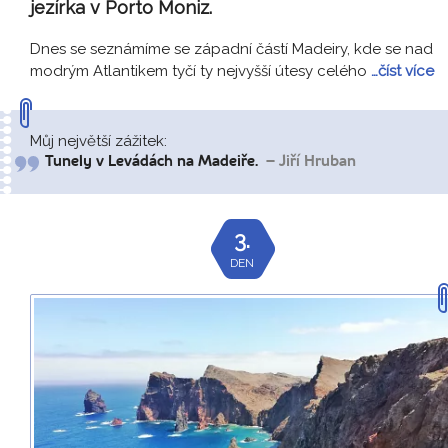
jezírka v Porto Moniz.
Dnes se seznámíme se západní částí Madeiry, kde se nad
modrým Atlantikem tyčí ty nejvyšší útesy celého
…číst více
Můj největší zážitek:
Tunely v Levádách na Madeiře.
– Jiří Hruban
3.
DEN