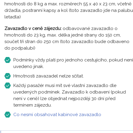
hmotnosti do 8 kg a max. rozměrech 55 x 40 x 23 cm, včetně
držadla, postranní kapsy a kol (toto zavazadlo jde na palubu
letadla)
Zavazadlo v ceně zájezdu:
odbavované zavazadlo o
hmotnosti do 23 kg, max. délka jedné strany do 150 cm,
součet tří stran do 250 cm (toto zavazadlo bude odbaveno
do podpalubí)
Podmínky vždy platí pro jednoho cestujícího, pokud není
uvedeno jinak.
Hmotnosti zavazadel nelze sčítat.
Každý pasažér musí mít své vlastní zavazadlo dle
uvedených podmínek. Zavazadlo k odbavení (pokud
není v ceně) lze objednat nejpozději 30 dní před
termínem zájezdu.
Co nesmí obsahovat kabinové zavazadlo