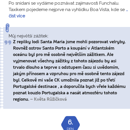
Po snídani se vydáme poznávat zajímavosti Funchalu.
Taxíkem pojedeme nejprve na vyhlídku Boa Vista, kde se
…
číst více
Můj největší zážitek:
Z repliky lodi Santa Maria jsme mohli pozorovat velryby.
Rovněž ostrov Santo Porto a koupání v Atlantském
oceánu byl pro mě osobně největším zážitkem. Ale
vyjmenovat všechny zážitky z tohoto zájezdu by asi
trvalo dlouho a teprve s odstupem času si uvědomím,
jakým přínosem a vzpruhou pro mě osobně tento zájezd
byl. Celkově mi vaše CK umožnila poznat již po třetí
Portugalské destinace , a doporučila bych vřele každému
poznat kouzlo Portugalska a nasát atmosféru tohoto
regionu.
– Květa Růžičková
6.
DEN