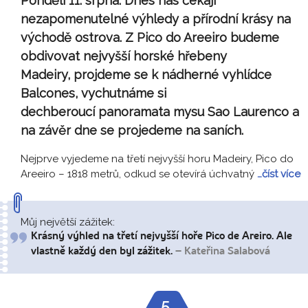
Pondělí 11. srpna:
Dnes nás čekají
nezapomenutelné výhledy a přírodní krásy na
východě ostrova. Z Pico do Areeiro budeme
obdivovat nejvyšší horské hřebeny
Madeiry, projdeme se k nádherné vyhlídce
Balcones, vychutnáme si
dechberoucí panoramata mysu Sao Laurenco a
na závěr dne se projedeme na saních.
Nejprve vyjedeme na třetí nejvyšší horu Madeiry, Pico do
Areeiro – 1818 metrů, odkud se otevírá úchvatný
…číst více
Můj největší zážitek:
Krásný výhled na třetí nejvyšší hoře Pico de Areiro. Ale
vlastně každý den byl zážitek.
– Kateřina Salabová
5.