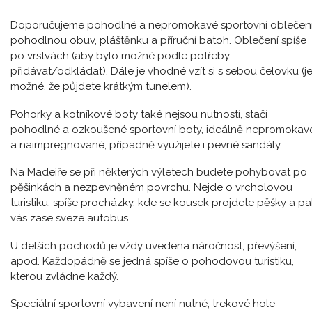
Doporučujeme pohodlné a nepromokavé sportovní oblečení
pohodlnou obuv, pláštěnku a příruční batoh. Oblečení spíše
po vrstvách (aby bylo možné podle potřeby
přidávat/odkládat). Dále je vhodné vzít si s sebou čelovku (j
možné, že půjdete krátkým tunelem).
Pohorky a kotníkové boty také nejsou nutností, stačí
pohodlné a ozkoušené sportovní boty, ideálně nepromokav
a naimpregnované, případně využijete i pevné sandály.
Na Madeiře se při některých výletech budete pohybovat po
pěšinkách a nezpevněném povrchu. Nejde o vrcholovou
turistiku, spíše procházky, kde se kousek projdete pěšky a pa
vás zase sveze autobus.
U delších pochodů je vždy uvedena náročnost, převýšení,
apod. Každopádně se jedná spíše o pohodovou turistiku,
kterou zvládne každý.
Speciální sportovní vybavení není nutné, trekové hole