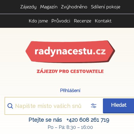
Zájezdy
Magazín
Zvýhodněno
Sdílení pokoje
Kdo jsme
Průvodci
Recenze
Kontakt
ZÁJEZDY PRO CESTOVATELE
Přihlášení
Hledat
Ptejte se nás
+420 608 261 719
Po – Pá: 8:30 – 16:00