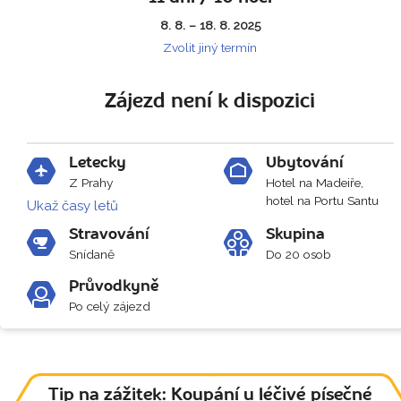
8. 8. – 18. 8. 2025
Zvolit jiný termín
Zájezd není k dispozici
Letecky
Ubytování
Z Prahy
Hotel na Madeiře,
hotel na Portu Santu
Ukaž časy letů
Stravování
Skupina
Snídaně
Do 20 osob
Průvodkyně
Po celý zájezd
Tip na zážitek: Koupání u léčivé písečné