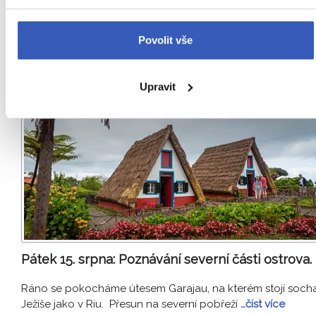
8.
DEN
Povolit vše
Upravit
Pátek 15. srpna:
Poznávání severní části ostrova.
Ráno se pokocháme útesem Garajau, na kterém stojí soch
Ježíše jako v Riu. Přesun na severní pobřeží
…číst více