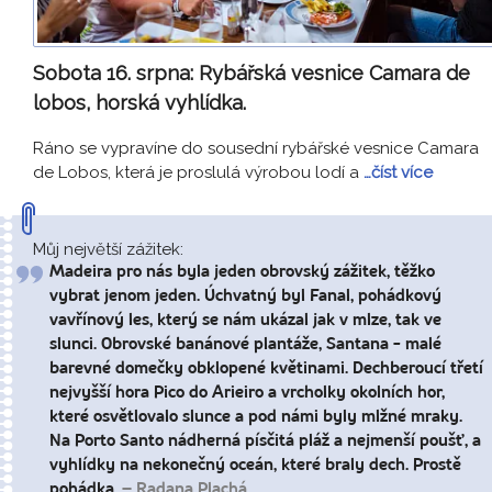
Sobota 16. srpna:
Rybářská vesnice Camara de
lobos, horská vyhlídka.
Ráno se vypravíne do sousední rybářské vesnice Camara
de Lobos, která je proslulá výrobou lodí a
…číst více
Můj největší zážitek:
Madeira pro nás byla jeden obrovský zážitek, těžko
vybrat jenom jeden. Úchvatný byl Fanal, pohádkový
vavřínový les, který se nám ukázal jak v mlze, tak ve
slunci. Obrovské banánové plantáže, Santana - malé
barevné domečky obklopené květinami. Dechberoucí třetí
nejvyšší hora Pico do Arieiro a vrcholky okolních hor,
které osvětlovalo slunce a pod námi byly mlžné mraky.
Na Porto Santo nádherná písčitá pláž a nejmenší poušť, a
vyhlídky na nekonečný oceán, které braly dech. Prostě
pohádka.
– Radana Plachá