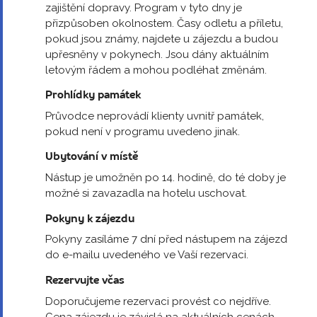
zajištění dopravy. Program v tyto dny je
přizpůsoben okolnostem. Časy odletu a příletu,
pokud jsou známy, najdete u zájezdu a budou
upřesněny v pokynech. Jsou dány aktuálním
letovým řádem a mohou podléhat změnám.
Prohlídky památek
Průvodce neprovádí klienty uvnitř památek,
pokud není v programu uvedeno jinak.
Ubytování v místě
Nástup je umožněn po 14. hodině, do té doby je
možné si zavazadla na hotelu uschovat.
Pokyny k zájezdu
Pokyny zasíláme 7 dní před nástupem na zájezd
do e-mailu uvedeného ve Vaší rezervaci.
Rezervujte včas
Doporučujeme rezervaci provést co nejdříve.
Cena zájezdu je závislá na aktuálních cenách