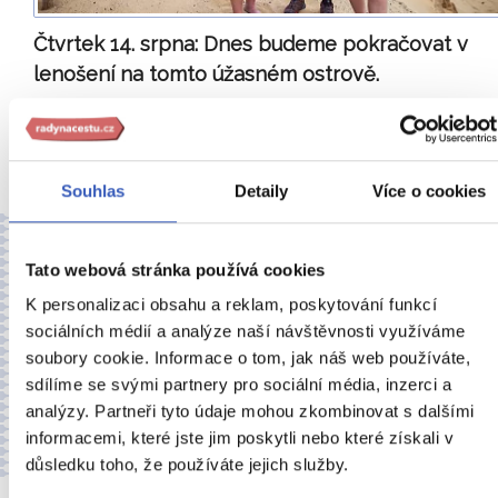
Čtvrtek 14. srpna:
Dnes budeme pokračovat v
lenošení na tomto úžasném ostrově.
Čeká nás volný program na ostrově Porto Santo až do
pozdních večerních hodin, kdy nám odplouvá loď zpět
…čí
více
Souhlas
Detaily
Více o cookies
Můj největší zážitek:
Tato webová stránka používá cookies
Pro mne úžasné koupání v lávových jezírkách a cesta
kolem levády zakončená skvělou, přímo před námi na
K personalizaci obsahu a reklam, poskytování funkcí
ohni připravenou espetadou na terase s nádherným
sociálních médií a analýze naší návštěvnosti využíváme
výhledem. A pak nádherné květiny a rostliny a zase
soubory cookie. Informace o tom, jak náš web používáte,
ocenění pro Simonu, vše nám ukázala, popsala užití,
sdílíme se svými partnery pro sociální média, inzerci a
pěstování. Pro mého muže ochutnávka rumů v pohodové
analýzy. Partneři tyto údaje mohou zkombinovat s dalšími
atmosféře a křeslech jak z počátků minulého století.
–
informacemi, které jste jim poskytli nebo které získali v
Anna Rubinsteinová
důsledku toho, že používáte jejich služby.