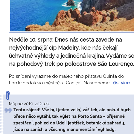
Neděle 10. srpna:
Dnes nás cesta zavede na
nejvýchodnější cíp Madeiry, kde nás čekají
úchvatné výhledy a jedinečná krajina. Vydáme s
na pohodový trek po poloostrově São Lourenço.
Po snídani vyrazíme do malebného přístavu Quinta do
Lorde nedaleko městečka Caniçal. Nasedneme
…číst více
Můj největší zážitek:
Tento zájezd! Vše byl jeden velký zážitek, ale pokud bych
přece něco vytáhl, tak výlet na Porto Santo - příjemné
zpestření, pohled do Údolí jeptišek, botanické zahrady,
jízda na saních a všechny monumentální výhledy,