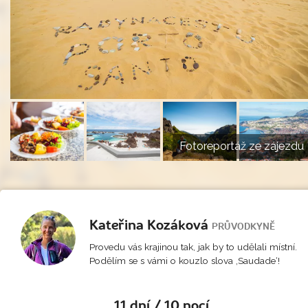
Fotoreportáž ze zájezdu
Kateřina Kozáková
PRŮVODKYNĚ
Provedu vás krajinou tak, jak by to udělali místní.
Podělím se s vámi o kouzlo slova ‚Saudade‘!
11 dní / 10 nocí