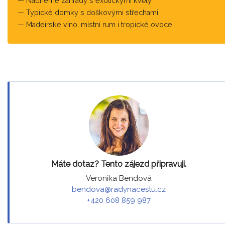
Nádherné zahrady s exotickými květy
Typické domky s doškovými střechami
Madeirské víno, místní rum i tropické ovoce
Máte dotaz? Tento zájezd připravuji.
Veronika Bendová
bendova@radynacestu.cz
+420 608 859 987