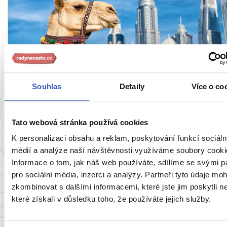
Víte, že...
Souhlas
Detaily
Více o co
14 zvířecích bizarností v Dubaji: nejdražší
koně na světě, mramorové stáje nebo
robotický velbloud
Tato webová stránka používá cookies
K personalizaci obsahu a reklam, poskytování funkcí sociáln
6568 přečtení
médií a analýze naší návštěvnosti využíváme soubory cooki
Informace o tom, jak náš web používáte, sdílíme se svými p
pro sociální média, inzerci a analýzy. Partneři tyto údaje mo
Zobrazit všechny články o Spojeným arabským em
zkombinovat s dalšími informacemi, které jste jim poskytli n
které získali v důsledku toho, že používáte jejich služby.