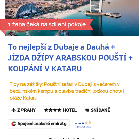
1 žena čeká na sdílení pokoje
To nejlepší z Dubaje a Dauhá +
JÍZDA DŽÍPY ARABSKOU POUŠTÍ +
KOUPÁNÍ V KATARU
Tipy na zážitky: Pouštní safari v Dubaji s večerem v
beduínském kempu a plavba tradiční loďkou dhow i
pláže Kataru
Z PRAHY
HOTEL
SNÍDANĚ
Spojené arabské emiráty
Náročnost