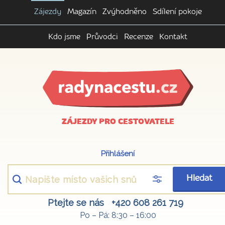
Zájezdy
Magazín
Zvýhodněno
Sdílení pokoje
Kdo jsme
Průvodci
Recenze
Kontakt
ZÁJEZDY PRO CESTOVATELE
Přihlášení
Hledat
Ptejte se nás
+420 608 261 719
Po – Pá: 8:30 – 16:00