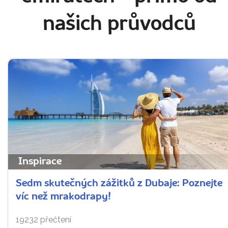
našich průvodců
Inspirace
Sedm skutečných zážitků z Dubaje: Poznejte
víc než mrakodrapy!
19232 přečtení