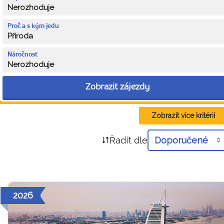
Nerozhoduje
Proč a s kým jedu
Příroda
Náročnost
Nerozhoduje
Zobrazit zájezdy
Zobrazit více kritérií
Řadit dle
Doporučené
2026