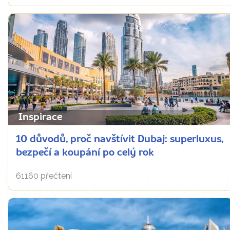
Inspirace
10 důvodů, proč navštívit Dubaj: superluxus,
bezpečí a koupání po celý rok
61160 přečtení