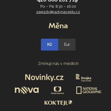
Po – Pá: 8:30 – 16:00
zajezdy@radynacestu.cz
Měna
Kč
Eur
Zmiňují nás v médiích