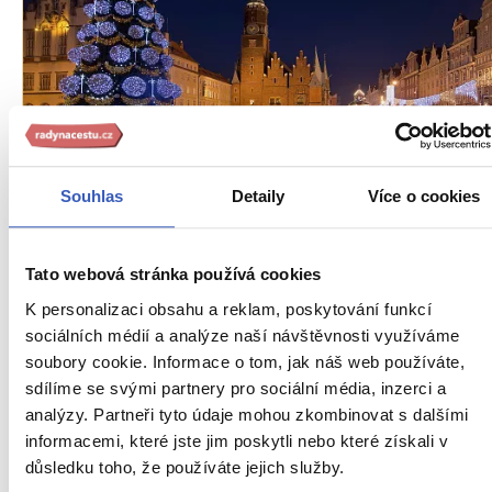
Nepropásněte
Adventní Wroclaw: ochutnejte sýr
Souhlas
Detaily
Více o cookies
připravený na všechny způsoby,
zapiekanki či svařené víno
Tato webová stránka používá cookies
53057 přečtení
K personalizaci obsahu a reklam, poskytování funkcí
sociálních médií a analýze naší návštěvnosti využíváme
soubory cookie. Informace o tom, jak náš web používáte,
sdílíme se svými partnery pro sociální média, inzerci a
analýzy. Partneři tyto údaje mohou zkombinovat s dalšími
informacemi, které jste jim poskytli nebo které získali v
důsledku toho, že používáte jejich služby.