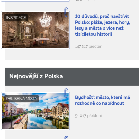
10 důvodů, proč navštívit
INSPIRACE
Polsko: pláže, jezera, hory,
lesy a města s více než
tisíciletou historií
147.217 přečtení
Nejnovější z Polska
Bydhošť: město, které má
OBLÍBENÁ MÍSTA
rozhodně co nabídnout
51.017 přečtení