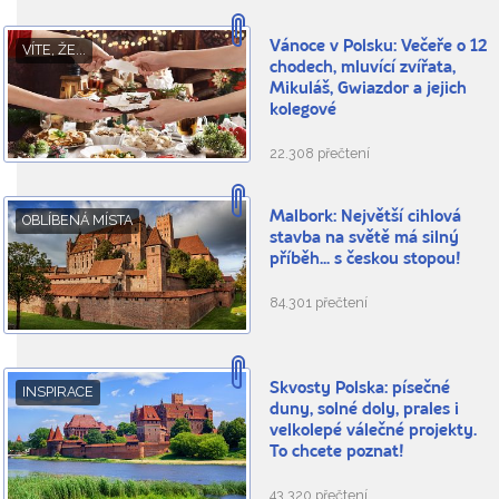
Vánoce v Polsku: Večeře o 12
VÍTE, ŽE...
chodech, mluvící zvířata,
Mikuláš, Gwiazdor a jejich
kolegové
22.308 přečtení
Malbork: Největší cihlová
OBLÍBENÁ MÍSTA
stavba na světě má silný
příběh... s českou stopou!
84.301 přečtení
Skvosty Polska: písečné
INSPIRACE
duny, solné doly, prales i
velkolepé válečné projekty.
To chcete poznat!
43.320 přečtení