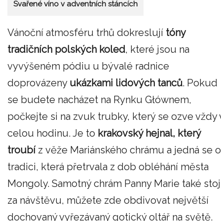
Svařené víno v adventních stáncích
Vánoční atmosféru trhů dokreslují
tóny
tradičních polských koled
, které jsou na
vyvýšeném pódiu u bývalé radnice
doprovázeny
ukázkami lidových tanců
. Pokud
se budete nacházet na Rynku Głównem,
počkejte si na zvuk trubky, který se ozve vždy 
celou hodinu. Je to
krakovský hejnal, který
troubí
z věže Mariánského chrámu a jedná se o
tradici, která přetrvala z dob obléhání města
Mongoly. Samotný chrám Panny Marie také stoj
za návštěvu, můžete zde obdivovat největší
dochovaný vyřezávaný gotický oltář na světě.