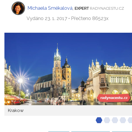
Michaela Smékalová
,
EXPERT
RADYNACESTU.CZ
Vydáno 23. 1. 2017 • Přečteno 86523x
Krakow