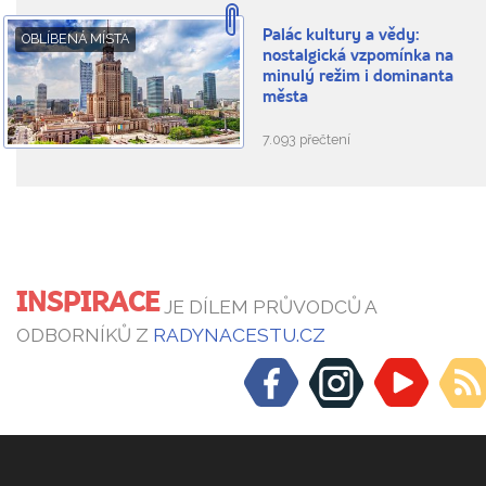
Palác kultury a vědy:
OBLÍBENÁ MÍSTA
nostalgická vzpomínka na
minulý režim i dominanta
města
7.093 přečtení
INSPIRACE
JE DÍLEM PRŮVODCŮ A
ODBORNÍKŮ Z
RADYNACESTU.CZ