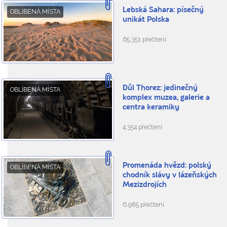
Lebská Sahara: písečný
OBLÍBENÁ MÍSTA
unikát Polska
65.351 přečtení
Důl Thorez: jedinečný
OBLÍBENÁ MÍSTA
komplex muzea, galerie a
centra keramiky
4.354 přečtení
Promenáda hvězd: polský
OBLÍBENÁ MÍSTA
chodník slávy v lázeňských
Mezizdrojích
6.985 přečtení