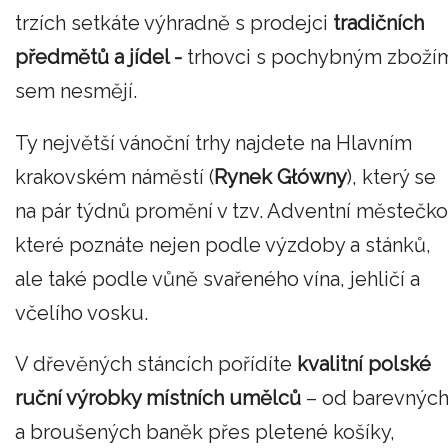
trzích setkáte výhradně s prodejci
tradičních
předmětů a jídel -
trhovci s pochybným zboží
sem nesmějí.
Ty největší vánoční trhy najdete na Hlavním
krakovském náměstí (
Rynek Główny
), který se
na pár týdnů promění v tzv. Adventní městečko
které poznáte nejen podle výzdoby a stánků,
ale také podle vůně svařeného vína, jehličí a
včelího vosku.
V dřevěných stáncích pořídíte
kvalitní polské
ruční výrobky místních umělců
– od barevnýc
a broušených baněk přes pletené košíky,