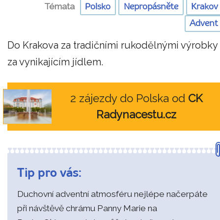
Témata
Polsko
Nepropásněte
Krakov
Advent
Do Krakova za tradičními rukodělnými výrobky 
za vynikajícím jídlem.
2 zájezdy do Polska od
CK
Radynacestu.cz
Tip pro vás:
Duchovní adventní atmosféru nejlépe načerpáte
při návštěvě chrámu Panny Marie na