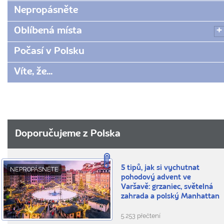
Nepropásněte
Oblíbená místa
Počasí v Polsku
Víte, že...
Doporučujeme z Polska
5 tipů, jak si vychutnat
NEPROPÁSNĚTE
pohodový advent ve
Varšavě: grzaniec, světelná
zahrada a polský Manhattan
5.253 přečtení