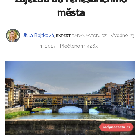
města
Jitka Bajtková
,
Vydáno 23
EXPERT
RADYNACESTU.CZ
1. 2017 • Přečteno 15426x