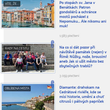
Po stopách sv. Jana v
VÍTE, ŽE...
Benátkách: Patron
gondoliérů a ochránce
mostů pocházel z
Nepomuku... Ale nikomu ani
muk!
1.583 přečtení
Na co si dát pozor při
RADY NA CESTU
návštěvě památek (nejen) v
Římě: Nůžky, nože, brousím!
aneb Jak si užít město bez
zbytečných trablů?
3.059 přečtení
Diamante: drahokam na
OBLÍBENÁ MÍSTA
Cedrátové riviéře, kde se
mísí historie, umění a chuť
citrusů i pálivých papriček