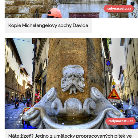
Kopie Michelangelovy sochy Davida
Máte žízeň? Jedno z umělecky propracovaných pítek ve