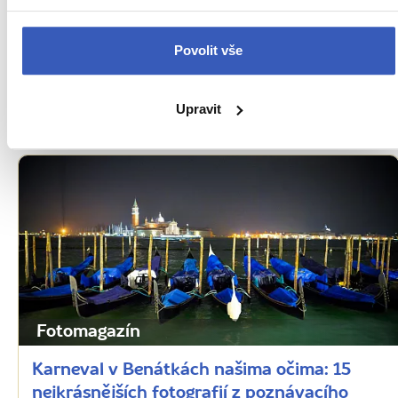
Řím našima očima: 10 nejkrásnějších
fotografií Věčného města z poznávacího
zájezdu do Itálie
Povolit vše
12731 přečtení
Upravit
Fotomagazín
Karneval v Benátkách našima očima: 15
nejkrásnějších fotografií z poznávacího