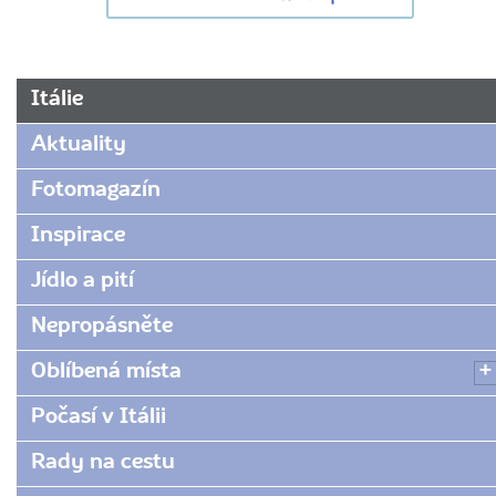
URL
Itálie
stránky:
www.radynacestu.cz/magazin/fotomagazin-
Aktuality
florencie/
Fotomagazín
Inspirace
Jídlo a pití
Nepropásněte
Oblíbená místa
Počasí v Itálii
Rady na cestu