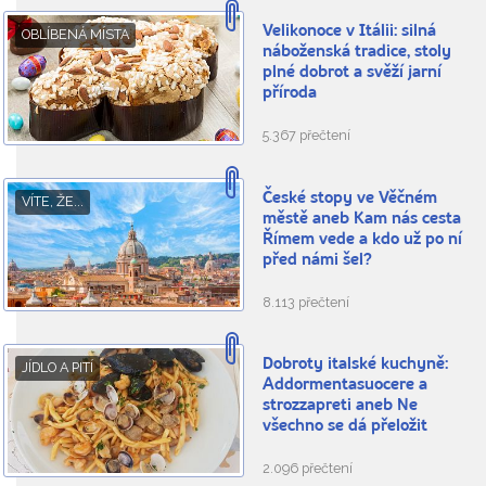
Velikonoce v Itálii: silná
OBLÍBENÁ MÍSTA
náboženská tradice, stoly
plné dobrot a svěží jarní
příroda
5.367 přečtení
České stopy ve Věčném
VÍTE, ŽE...
městě aneb Kam nás cesta
Římem vede a kdo už po ní
před námi šel?
8.113 přečtení
Dobroty italské kuchyně:
JÍDLO A PITÍ
Addormentasuocere a
strozzapreti aneb Ne
všechno se dá přeložit
2.096 přečtení