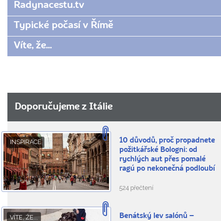
Radynacestu.tv
Typické počasí v Římě
Víte, že...
Doporučujeme z Itálie
10 důvodů, proč propadnete
INSPIRACE
požitkářské Bologni: od
rychlých aut přes pomalé
ragú po nekonečná podloubí
524 přečtení
Benátský lev salónů –
VÍTE, ŽE...