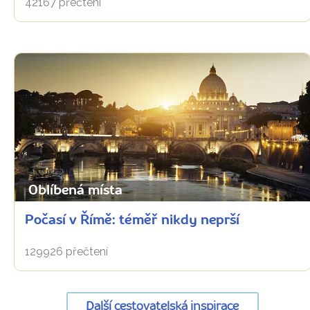
42167 přečtení
Oblíbená místa
Počasí v Římě: téměř nikdy neprší
129926 přečtení
Další cestovatelská inspirace