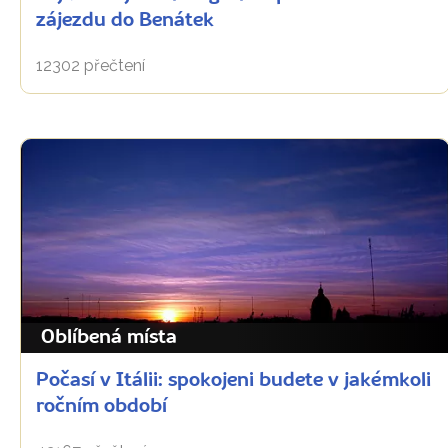
zájezdu do Benátek
12302 přečtení
Oblíbená místa
Počasí v Itálii: spokojeni budete v jakémkoli
ročním období