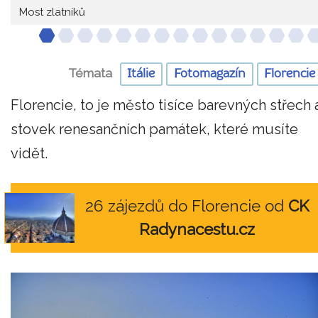
Most zlatníků
Témata
Itálie
Fotomagazín
Florencie
Florencie, to je město tisíce barevných střech 
stovek renesančních památek, které musíte
vidět.
26 zájezdů do Florencie od
CK
Radynacestu.cz