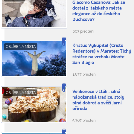
Giacomo Casanova: Jak se
dostal z italského města
elegance až do českého
Duchcova?
663 přečtení
Kristus Vykupitel (Cristo
OBLÍBENÁ MÍSTA
Redentore) v Maratee: Tichý
strážce na vrcholu Monte
San Biagio
1.877 přečtení
Velikonoce v Itálii: silná
OBLÍBENÁ MÍSTA
náboženská tradice, stoly
plné dobrot a svěží jarní
příroda
5.367 přečtení