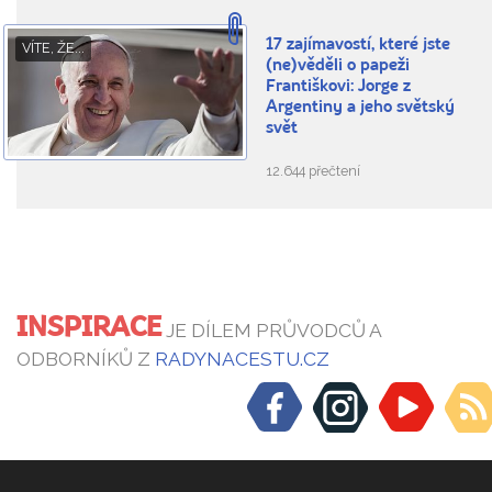
17 zajímavostí, které jste
VÍTE, ŽE...
(ne)věděli o papeži
Františkovi: Jorge z
Argentiny a jeho světský
svět
12.644 přečtení
INSPIRACE
JE DÍLEM PRŮVODCŮ A
ODBORNÍKŮ Z
RADYNACESTU.CZ