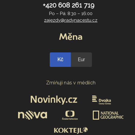
+420 608 261 719
Po – Pá: 8:30 – 16:00
zajezdy@radynacestu.cz
Měna
Kč
Eur
Zmiňují nás v médiích