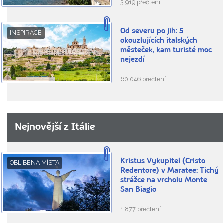
3.919 přečtení
Od severu po jih: 5
INSPIRACE
okouzlujících italských
městeček, kam turisté moc
nejezdí
60.046 přečtení
Nejnovější z Itálie
Kristus Vykupitel (Cristo
OBLÍBENÁ MÍSTA
Redentore) v Maratee: Tichý
strážce na vrcholu Monte
San Biagio
1.877 přečtení