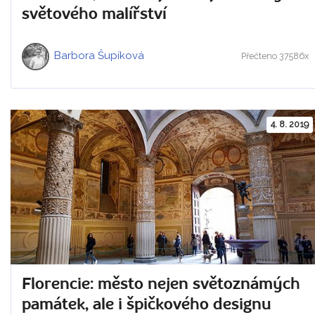
světového malířství
Barbora Šupíková
Přečteno 37586x
4. 8. 2019
Florencie: město nejen světoznámých
památek, ale i špičkového designu