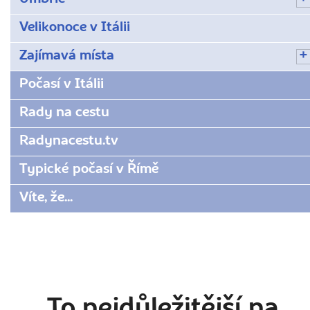
Velikonoce v Itálii
Zajímavá místa
Počasí v Itálii
Rady na cestu
Radynacestu.tv
Typické počasí v Římě
Víte, že...
To nejdůležitější na