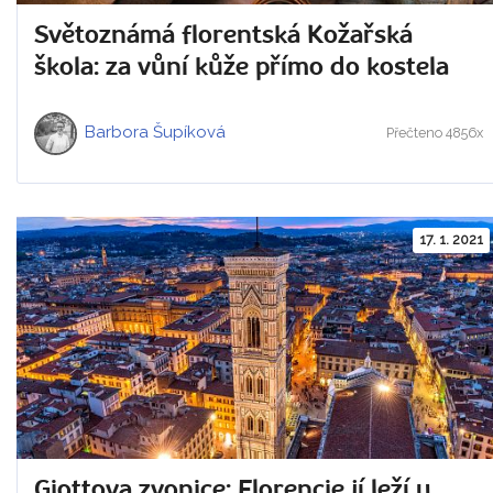
Světoznámá florentská Kožařská
škola: za vůní kůže přímo do kostela
Barbora Šupíková
Přečteno 4856x
17. 1. 2021
Giottova zvonice: Florencie jí leží u