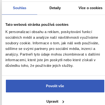
Barbora Šupíková
Přečteno 4856x
Souhlas
Detaily
Více o cookies
17. 1. 2021
Tato webová stránka používá cookies
K personalizaci obsahu a reklam, poskytování funkcí
sociálních médií a analýze naší návštěvnosti využíváme
soubory cookie. Informace o tom, jak náš web používáte,
sdílíme se svými partnery pro sociální média, inzerci a
analýzy. Partneři tyto údaje mohou zkombinovat s dalšími
informacemi, které jste jim poskytli nebo které získali v
důsledku toho, že používáte jejich služby.
Giottova zvonice: Florencie jí leží u
nohou
Povolit vše
Barbora Šupíková
Přečteno 10776x
Upravit