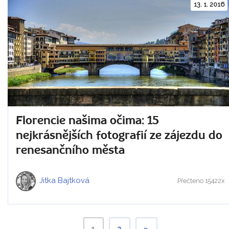
13. 1. 2016
Florencie našima očima: 15
nejkrásnějších fotografií ze zájezdu do
renesančního města
Jitka Bajtková
Přečteno 15422x
1
2
»