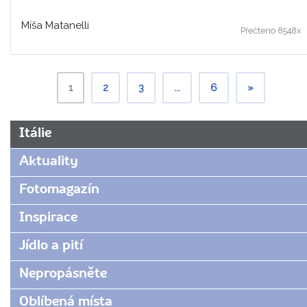
Míša Matanelli
Přečteno 8548x
1
2
3
...
6
»
Itálie
Aktuality
Fotomagazín
Inspirace
Jídlo a pití
Nepropásněte
Oblíbená místa