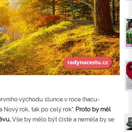
J
prvního východu slunce v roce (hacu-
na Nový rok, tak po celý rok“.
Proto by měl
něvu.
Vše by mělo být čisté a neměla by se