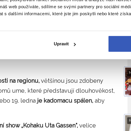
 náš web používáte, sdílíme se svými partnery pro sociální média
apeluje na to, aby vše, co bylo rozděláno,
 s dalšími informacemi, které jste jim poskytli nebo které získa
ku. Vstup do nového roku přináší nový
 zůstávají v tom předešlém.
V
Upravit
uklidí a prádlo se vypere. Tradiční
ed domem tak, aby přilákaly duchy předků
sti na regionu,
většinou jsou zdobeny
omů ume, které představují dlouhověkost,
nebo 19. ledna
je kadomacu spálen,
aby
í show „Kohaku Uta Gassen“,
velice