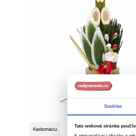
Souhlas
Tato webová stránka použív
Kadomacu
K personalizaci obsahu a re