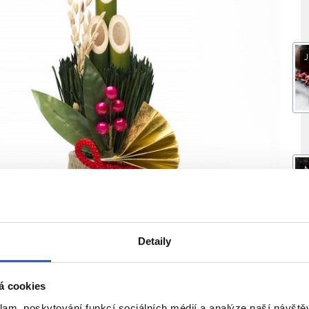
J
Detaily
J
á cookies
klam, poskytování funkcí sociálních médií a analýze naší návšt