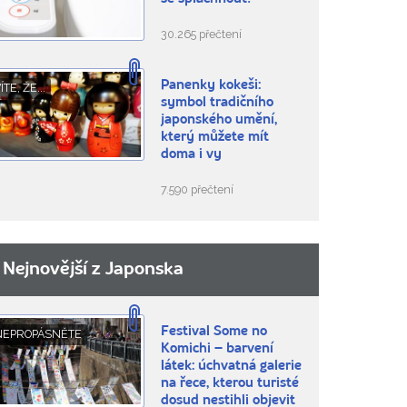
30.265 přečtení
Panenky kokeši:
ÍTE, ŽE...
symbol tradičního
japonského umění,
který můžete mít
doma i vy
7.590 přečtení
Nejnovější z Japonska
Festival Some no
NEPROPÁSNĚTE
Komichi – barvení
látek: úchvatná galerie
na řece, kterou turisté
dosud nestihli objevit