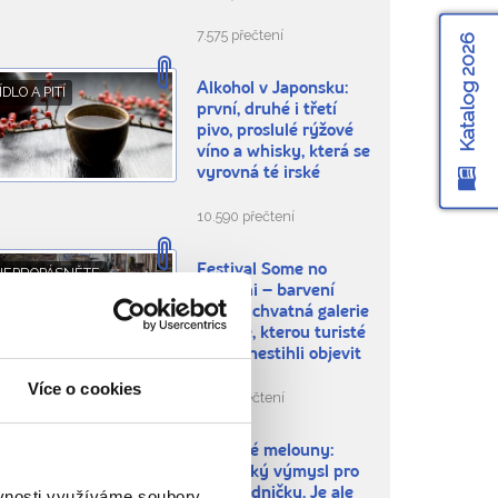
7.575 přečtení
Katalog 2026
Alkohol v Japonsku:
ÍDLO A PITÍ
první, druhé i třetí
pivo, proslulé rýžové
víno a whisky, která se
vyrovná té irské
10.590 přečtení
Festival Some no
NEPROPÁSNĚTE
Komichi – barvení
látek: úchvatná galerie
na řece, kterou turisté
dosud nestihli objevit
Více o cookies
4.224 přečtení
Hranaté melouny:
ÍDLO A PITÍ
Japonský výmysl pro
malé ledničky. Je ale
ěvnosti využíváme soubory