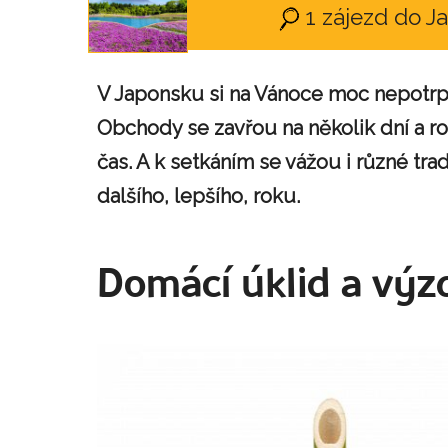
1 zájezd do 
V Japonsku si na Vánoce moc nepotrpí
Obchody se zavřou na několik dní a ro
čas. A k setkáním se vážou i různé tr
dalšího, lepšího, roku.
Domácí úklid a vý