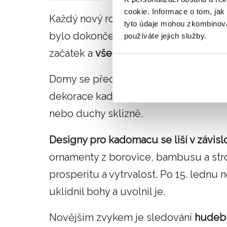
cookie. Informace o tom, jak
Každý nový rok je oddělený, takže se 
tyto údaje mohou zkombinovat
bylo dokončeno do začátku nového ro
používáte jejich služby.
začátek a
všechny problémy a starosti
Domy se před vstupem do nového roku 
dekorace kadomacu jsou umístěny př
nebo duchy sklizně.
Designy pro kadomacu se liší v závislo
ornamenty z borovice, bambusu a str
prosperitu a vytrvalost. Po 15. lednu 
uklidnil bohy a uvolnil je.
Novějším zvykem je sledování
hudebn