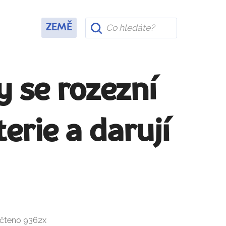
ZEMĚ
y se rozezní
erie a darují
ečteno 9362x