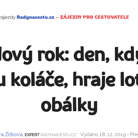
zájezdy
Radynacestu.cz
–
ZÁJEZDY PRO CESTOVATELE
vý rok: den, kd
 koláče, hraje lot
obálky
a Žižková
,
Vydáno 18. 12. 2019 • Př
EXPERT
RADYNACESTU.CZ