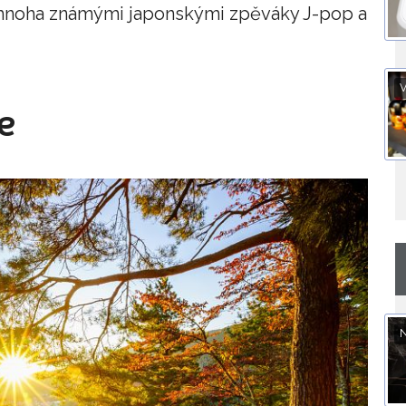
 mnoha známými japonskými zpěváky J-pop a
V
ce