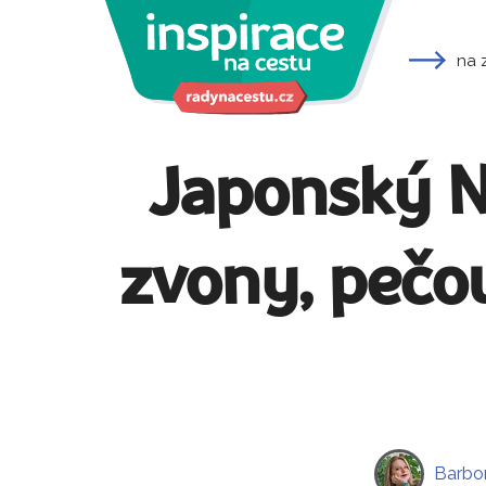
na 
Japonský No
zvony, pečou
Barbor