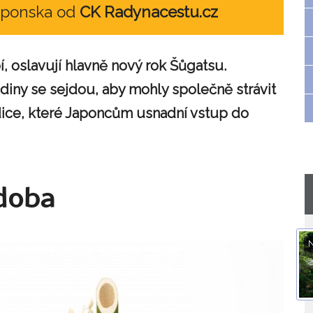
Japonska od
CK Radynacestu.cz
, oslavují hlavně nový rok Šůgatsu.
diny se sejdou, aby mohly společně strávit
adice, které Japoncům usnadní vstup do
zdoba