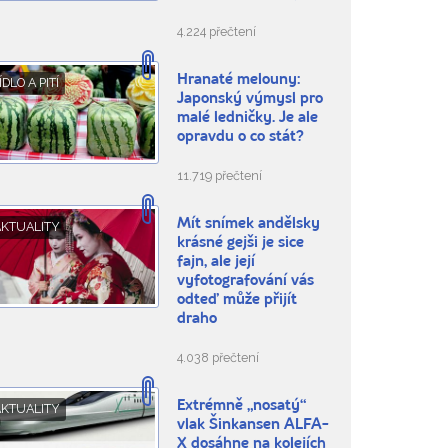
4.224 přečtení
Hranaté melouny:
ÍDLO A PITÍ
Japonský výmysl pro
malé ledničky. Je ale
opravdu o co stát?
11.719 přečtení
Mít snímek andělsky
AKTUALITY
krásné gejši je sice
fajn, ale její
vyfotografování vás
odteď může přijít
draho
4.038 přečtení
Extrémně „nosatý“
AKTUALITY
vlak Šinkansen ALFA-
X dosáhne na kolejích