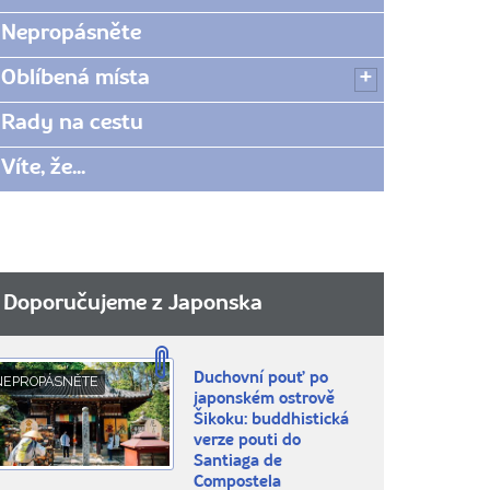
Nepropásněte
Oblíbená místa
Rady na cestu
Víte, že...
Doporučujeme z Japonska
Duchovní pouť po
NEPROPÁSNĚTE
japonském ostrově
Šikoku: buddhistická
verze pouti do
Santiaga de
Compostela