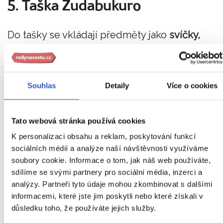
5. Taška Zudabukuro
Do tašky se vkládají předměty jako
svíčky,
kadidlo, jmenovky, poutní kniha atd.
Souhlas
Detaily
Více o cookies
6. Štola Wagesa
Štola je symbolem celého buddhistického
Tato webová stránka používá cookies
roucha. Můžete si vybrat barvu, která se vám
K personalizaci obsahu a reklam, poskytování funkcí
sociálních médií a analýze naší návštěvnosti využíváme
líbí.
Jejím nošením dokazujete úctu a pokoru 
soubory cookie. Informace o tom, jak náš web používáte,
tradicím a chrámům.
sdílíme se svými partnery pro sociální média, inzerci a
analýzy. Partneři tyto údaje mohou zkombinovat s dalšími
informacemi, které jste jim poskytli nebo které získali v
7. Dřevěná hůl kongōzue
důsledku toho, že používáte jejich služby.