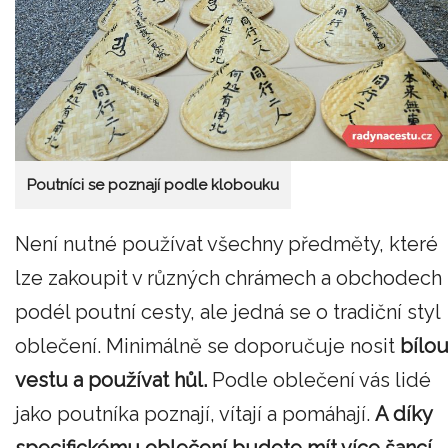
Poutníci se poznají podle klobouku
Není nutné používat všechny předměty, které
lze zakoupit v různých chrámech a obchodech
podél poutní cesty, ale jedná se o tradiční styl
oblečení. Minimálně se doporučuje nosit
bílo
vestu a používat hůl.
Podle oblečení vás lidé
jako poutníka poznají, vítají a pomáhají.
A díky
specifickému oblečení budete mít více šancí