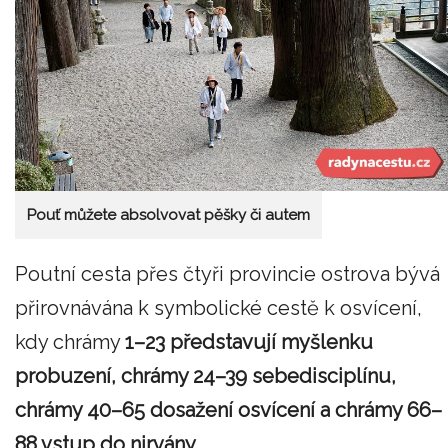
Pouť můžete absolvovat pěšky či autem
Poutní cesta přes čtyři provincie ostrova bývá
přirovnávána k symbolické cestě k osvícení,
kdy chrámy
1–23 představují myšlenku
probuzení, chrámy 24–39 sebedisciplínu,
chrámy 40–65 dosažení osvícení a chrámy 66–
88 vstup do nirvány.