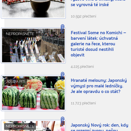
se vyrovná té irské
10.592 přečtení
Festival Some no Komichi –
NEPROPÁSNĚTE
barvení látek: úchvatná
galerie na řece, kterou
turisté dosud nestihli
objevit
4.225 přečtení
Hranaté melouny: Japonský
JÍDLO A PITÍ
výmysl pro malé ledničky.
Je ale opravdu o co stát?
11.723 přečtení
Japonský Nový rok: den, kdy
NEPROPÁSNĚTE