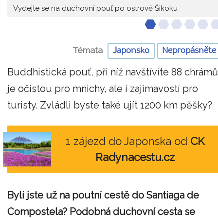
Vydejte se na duchovní pouť po ostrově Šikoku
Témata
Japonsko
Nepropásněte
Buddhistická pouť, při níž navštívíte 88 chrámů
je očistou pro mnichy, ale i zajímavostí pro
turisty. Zvládli byste také ujít 1200 km pěšky?
1 zájezd do Japonska od
CK
Radynacestu.cz
Byli jste už na poutní cestě do Santiaga de
Compostela? Podobná duchovní cesta se