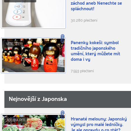
záchod aneb Nenechte se
spláchnout!
30.280 přečtení
Panenky kokeši: symbol
VÍTE, ŽE...
tradičního japonského
umění, který můžete mít
doma i vy
7.593 přečtení
Nejnovější z Japonska
Hranaté melouny: Japonský
JÍDLO A PITÍ
výmysl pro malé ledničky.
Je ale opravdu o co stát?