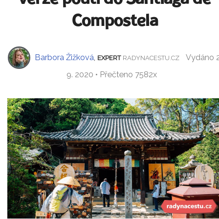
Compostela
Barbora Žižková
,
Vydáno 2
EXPERT
RADYNACESTU.CZ
9. 2020 • Přečteno 7582x