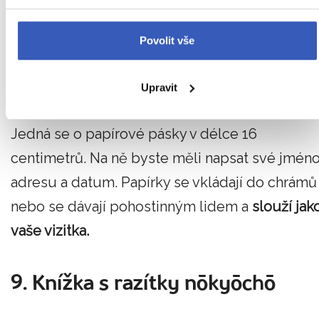
Hůl je údajně
ztělesněním Kóbó Daišiho
, který
vede poutníky kolem trasy.
Povolit vše
Upravit
8. Nameslips osamefud
Jedná se o papírové pásky v délce 16
centimetrů. Na ně byste měli napsat své jméno
adresu a datum. Papírky se vkládají do chrámů
nebo se dávají pohostinným lidem a
slouží jak
vaše vizitka.
9. Knížka s razítky nōkyōchō