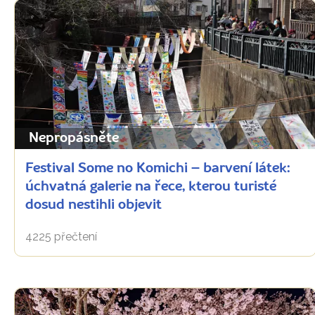
Nepropásněte
Festival Some no Komichi – barvení látek:
úchvatná galerie na řece, kterou turisté
dosud nestihli objevit
4225 přečtení