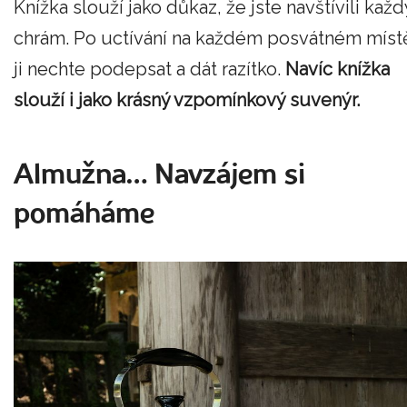
Knížka slouží jako důkaz, že jste navštívili každ
chrám. Po uctívání na každém posvátném míst
ji nechte podepsat a dát razítko.
Navíc knížka
slouží i jako krásný vzpomínkový suvenýr.
Almužna… Navzájem si
pomáháme