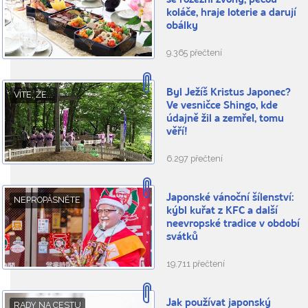
se rozezní zvony, pečou
koláče, hraje loterie a darují
obálky
9.365 přečtení
Byl Ježíš Kristus Japonec?
VÍTE, ŽE...
Ve vesničce Shingo, kde
údajně žil a zemřel, tomu
věří!
6.297 přečtení
Japonské vánoční šílenství:
NEPROPÁSNĚTE
kýbl kuřat z KFC a další
neevropské tradice v období
svátků
19.711 přečtení
Jak používat japonský
RADY NA CESTU