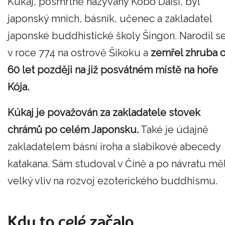
Kúkaj, posmrtně nazývaný Kóbó Daiši, byl
japonský mnich, básník, učenec a zakladatel
japonské buddhistické školy Šingon. Narodil s
v roce 774 na ostrově Šikoku a
zemřel zhruba 
60 let později na již posvátném místě na hoře
Kója.
Kúkaj je považován za zakladatele stovek
chrámů po celém Japonsku.
Také je údajně
zakladatelem básní iroha a slabikové abecedy
katakana. Sám studoval v Číně a po návratu mě
velký vliv na rozvoj ezoterického buddhismu.
Kdy to celé začalo