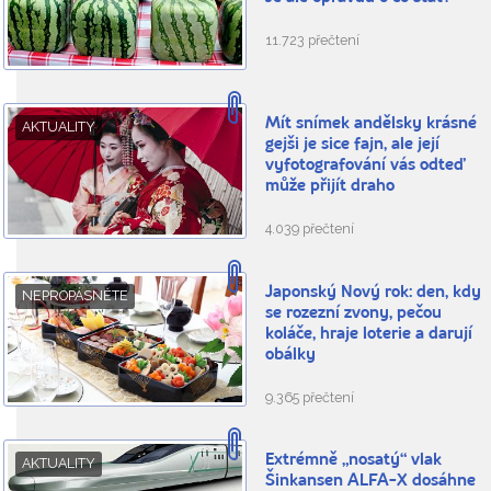
11.723 přečtení
Mít snímek andělsky krásné
AKTUALITY
gejši je sice fajn, ale její
vyfotografování vás odteď
může přijít draho
4.039 přečtení
Japonský Nový rok: den, kdy
NEPROPÁSNĚTE
se rozezní zvony, pečou
koláče, hraje loterie a darují
obálky
9.365 přečtení
Extrémně „nosatý“ vlak
AKTUALITY
Šinkansen ALFA-X dosáhne