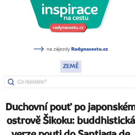
na zájezdy
Radynacestu.cz
ZEMĚ
Duchovní pouť po japonské
ostrově Šikoku: buddhistická
verze pouti do Santiaga de