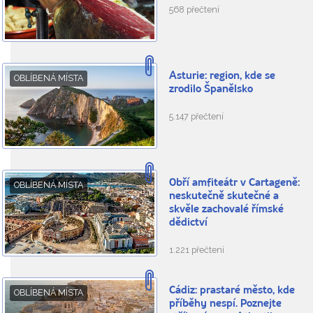
568 přečtení
Asturie: region, kde se
OBLÍBENÁ MÍSTA
zrodilo Španělsko
5.147 přečtení
Obří amfiteátr v Cartageně:
OBLÍBENÁ MÍSTA
neskutečně skutečné a
skvěle zachovalé římské
dědictví
1.221 přečtení
Cádiz: prastaré město, kde
OBLÍBENÁ MÍSTA
příběhy nespí. Poznejte