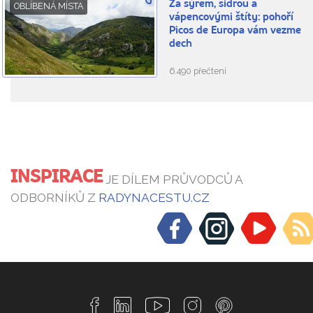
Za sýrem, sidrou a
OBLÍBENÁ MÍSTA
vápencovými štíty: pohoří
Picos de Europa vám vezme
dech
6.490 přečtení
INSPIRACE
JE DÍLEM PRŮVODCŮ A
ODBORNÍKŮ Z
RADYNACESTU.CZ