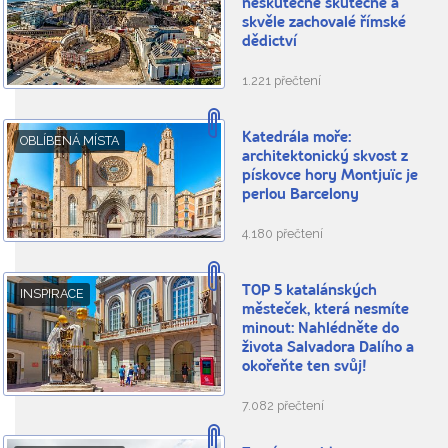
neskutečně skutečné a
skvěle zachovalé římské
dědictví
1.221 přečtení
Katedrála moře:
OBLÍBENÁ MÍSTA
architektonický skvost z
pískovce hory Montjuïc je
perlou Barcelony
4.180 přečtení
TOP 5 katalánských
INSPIRACE
městeček, která nesmíte
minout: Nahlédněte do
života Salvadora Dalího a
okořeňte ten svůj!
7.082 přečtení