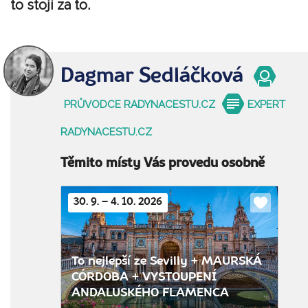
to stojí za to.
Dagmar Sedláčková
PRŮVODCE RADYNACESTU.CZ
EXPERT
RADYNACESTU.CZ
Těmito místy Vás provedu osobně
30. 9. – 4. 10. 2026
Do
oblíbenýc
To nejlepší ze Sevilly + MAURSKÁ
CÓRDOBA + VYSTOUPENÍ
ANDALUSKÉHO FLAMENCA