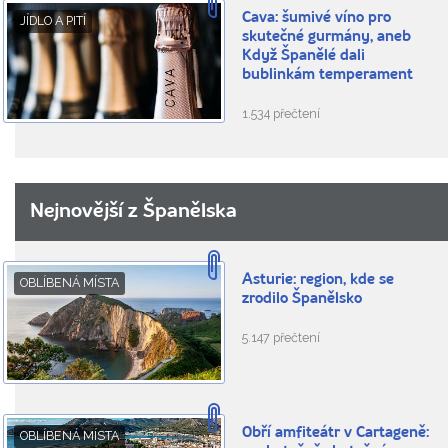
Cava: šumivé víno pro
JÍDLO A PITÍ
skutečné gurmány, aneb
Když Španělé dali
bublinkám temperament
1.534 přečtení
Nejnovější z Španělska
Asturie: region, kde se
OBLÍBENÁ MÍSTA
zrodilo Španělsko
5.147 přečtení
Obří amfiteátr v Cartageně:
OBLÍBENÁ MÍSTA