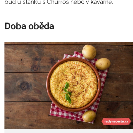
buď u stánku s Churros nebo v kavárně.
Doba oběda