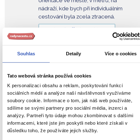
orientace ve městě, v metru, na
nádraží, kde bych při individuálním
cestování byla zcela ztracená.
Zobrazit všechny ohlasy
Souhlas
Detaily
Více o cookies
Odhalte španělský
Tato webová stránka používá cookies
temperament
K personalizaci obsahu a reklam, poskytování funkcí
sociálních médií a analýze naší návštěvnosti využíváme
Vyberte si jeden z našich
65 zájezdů do
soubory cookie. Informace o tom, jak náš web používáte,
Španělska
sdílíme se svými partnery pro sociální média, inzerci a
analýzy. Partneři tyto údaje mohou zkombinovat s dalšími
Zájezdy do Španělska
informacemi, které jste jim poskytli nebo které získali v
Nejbližší volný zájezd
již 16. září
důsledku toho, že používáte jejich služby.