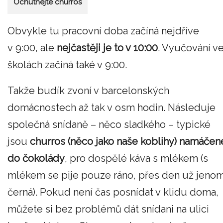
Ochutnejte churros
Obvykle tu pracovní doba začíná nejdříve
v 9:00, ale
nejčastěji je to v 10:00
. Vyučování v
školách začíná také v 9:00.
Takže budík zvoní v barcelonských
domácnostech až tak v osm hodin. Následuje
společná snídaně – něco sladkého – typické
jsou
churros (něco jako naše koblihy) namáčen
do čokolády
, pro dospělé káva s mlékem (s
mlékem se pije pouze ráno, přes den už jeno
černá). Pokud není čas posnídat v klidu doma,
můžete si bez problémů dát snídani na ulici