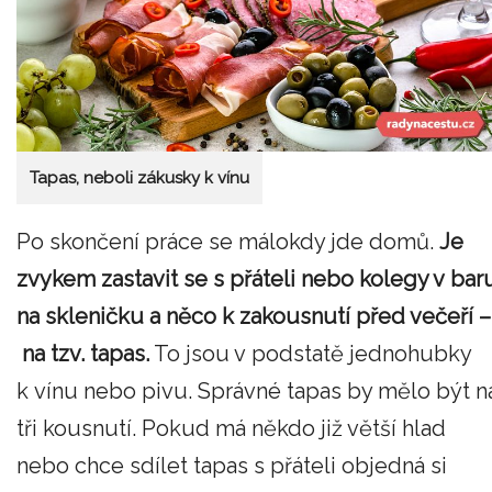
Tapas, neboli zákusky k vínu
Po skončení práce se málokdy jde domů.
Je
zvykem zastavit se s přáteli nebo kolegy v bar
na skleničku a něco k zakousnutí před večeří –
na tzv. tapas.
To jsou v podstatě jednohubky
k vínu nebo pivu. Správné tapas by mělo být n
tři kousnutí. Pokud má někdo již větší hlad
nebo chce sdílet tapas s přáteli objedná si