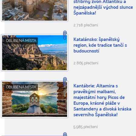
stříbrný zvon Atlantiku a
nejzápadnější východ slunce
Španělska!
2.718 přečtení
Katalánsko: španělský
OBLÍBENÁ MÍSTA
region, kde tradice tančí s
budoucností
2.865 přečtení
Kantábrie: Altamira s
OBLÍBENÁ MÍSTA
pravěkými malbami,
majestátní hory Picos de
Europa, krásné pláže v
Santanderu a divoká kráska
severního Španělska!
5.985 přečtení