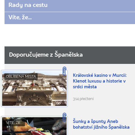
Rady na cestu
Víte, že...
Doporučujeme z Španělska
Královské kasino v Murcii:
OBLÍBENÁ MÍSTA
Klenot luxusu a historie v
srdci města
314 přečtení
Šunky a špunty Aneb
VÍTE, ŽE...
bohatství jižního Španělska