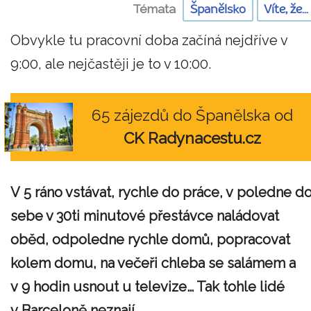
Témata
Španělsko
Víte, že...
Obvykle tu pracovní doba začíná nejdříve v
9:00, ale nejčastěji je to v 10:00.
65 zájezdů do Španělska od
CK Radynacestu.cz
V 5 ráno vstávat, rychle do práce, v poledne d
sebe v 30ti minutové přestávce naládovat
oběd, odpoledne rychle domů, popracovat
kolem domu, na večeři chleba se salámem a
v 9 hodin usnout u televize… Tak tohle lidé
v Barceloně neznají.