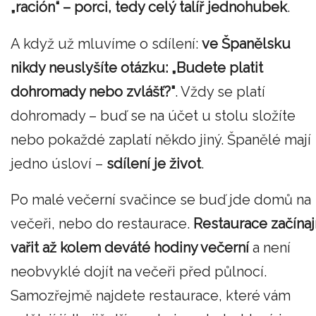
„ración“ – porci, tedy celý talíř jednohubek
.
A když už mluvíme o sdílení:
ve Španělsku
nikdy neuslyšíte otázku: „Budete platit
dohromady nebo zvlášť?"
. Vždy se platí
dohromady – buď se na účet u stolu složíte
nebo pokaždé zaplatí někdo jiný. Španělé mají
jedno úsloví –
sdílení je život
.
Po malé večerní svačince se buď jde domů na
večeři, nebo do restaurace.
Restaurace začínaj
vařit až kolem deváté hodiny večerní
a není
neobvyklé dojít na večeři před půlnocí.
Samozřejmě najdete restaurace, které vám