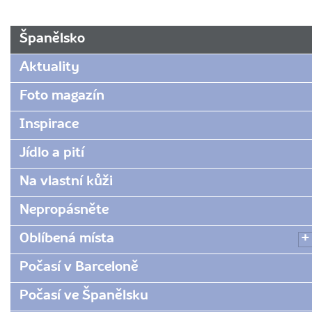
URL
Španělsko
stránky:
www.radynacestu.cz/magazin/kazdodenni-
Aktuality
zivot-
spanelu/
Foto magazín
Inspirace
Jídlo a pití
Na vlastní kůži
Nepropásněte
Oblíbená místa
Počasí v Barceloně
Počasí ve Španělsku