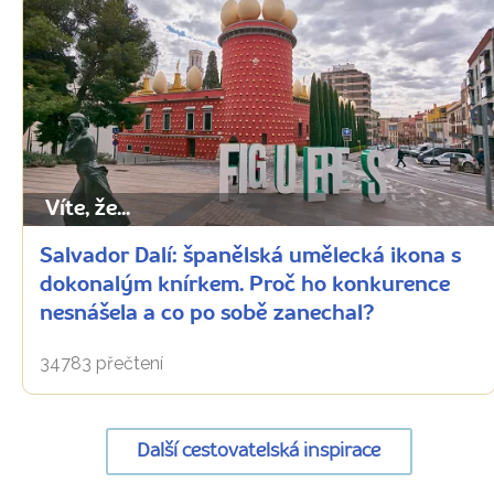
Víte, že...
Salvador Dalí: španělská umělecká ikona s
dokonalým knírkem. Proč ho konkurence
nesnášela a co po sobě zanechal?
34783 přečtení
Další cestovatelská inspirace