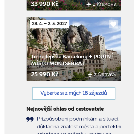
z Krakova
33 990 Kč
28. 4. – 2. 5. 2027
Do
oblíbenýc
To nejlepší z Barcelony + POUTNÍ
MÍSTO MONTSERRAT
z Ostravy
25 990 Kč
Vyberte si z mých 18 zájezdů
Nejnovější ohlas od cestovatele
Přizpůsobení podmínkám a situaci,
důkladná znalost města a perfektní