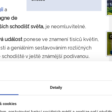
ii
a
tagne de
ších schodišť světa,
je neomluvitelné.
O
vá událost
ponese ve znamení tisíců květin,
ostí a geniálním sestavováním rozličných
 schodiště v ještě známější podívanou.
O
Detaily
á cookies
klam, poskytování funkcí sociálních médií a analýze naší návšt