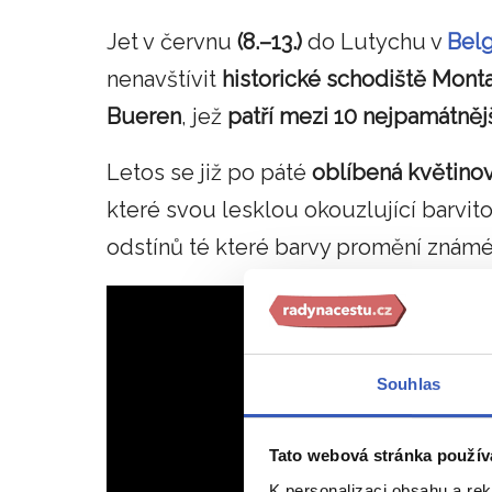
Jet v červnu
(8.–13.)
do Lutychu v
Belg
nenavštívit
historické schodiště Mon
Bueren
, jež
patří mezi 10 nejpamátněj
Letos se již po páté
oblíbená květino
které svou lesklou okouzlující barvit
odstínů té které barvy promění známé
Souhlas
Tato webová stránka použív
K personalizaci obsahu a re