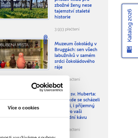
zbožné ženy nese
Katalog 2026
tajemství staleté
historie
3.933 přečtení
Muzeum čokolády v
BLÍBENÁ MÍSTA
Bruggách: sen všech
labužníků v samém
srdci čokoládového
ráje
8.661 přečtení
Galerie sv. Huberta:
BLÍBENÁ MÍSTA
místo, kde se scházeli
velikáni, i příjemný
Více o cookies
kout pro vaši
odpolední kávu
6.586 přečtení
ěvnosti využíváme soubory