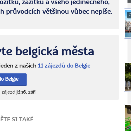
ožitků, zážitků a všeho jedinečného,
h průvodcích většinou vůbec nepíše.
O
te belgická města
 jeden z našich
11 zájezdů do Belgie
O
o Belgie
ý zájezd
již 16. září
O
ĚTE SI TAKÉ