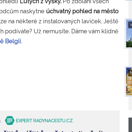
prohlédli
Lutych z výšky.
Po zdolání všech
chodcům naskytne
úchvatný pohled na město
e na některé z instalovaných laviček. Ještě
V
ách podíváte? Už nemusíte. Dáme vám klidně
ě Belgii
.
á
EXPERT RADYNACESTU.CZ