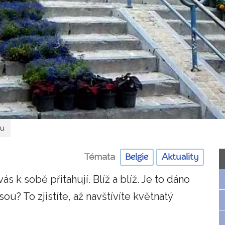
lu
Témata
Belgie
Aktuality
 k sobě přitahují. Blíž a blíž. Je to dáno
u? To zjistíte, až navštívíte květnatý