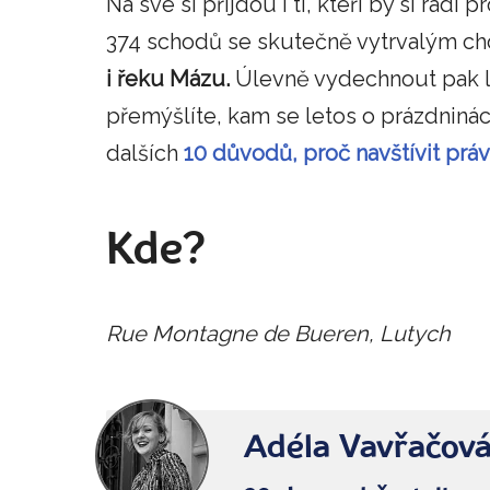
Na své si přijdou i ti, kteří by si rádi 
374 schodů se skutečně vytrvalým 
i řeku Mázu.
Úlevně vydechnout pak lz
přemýšlíte, kam se letos o prázdnin
dalších
10 důvodů, proč navštívit práv
Kde?
Rue Montagne de Bueren, Lutych
Adéla Vavřačov