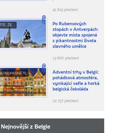
42.815 přečtení
Po Rubensových
ÍTE, ŽE...
stopách v Antverpách:
objevte místa spojená
s pikantnostmi života
slavného umělce
13.867 přečtení
Adventní trhy v Belgii:
NEPROPÁSNĚTE
pohádková atmosféra,
vynikající vafle a horká
belgická čokoláda
22.757 přečtení
Nejnovější z Belgie