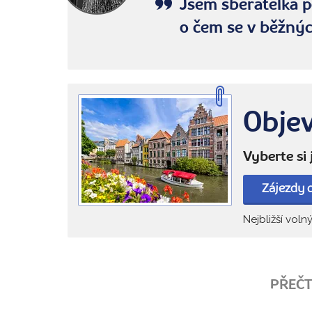
Jsem sběratelka p
o čem se v běžnýc
Objev
Vyberte si
Zájezdy d
Nejbližší voln
PŘEČT