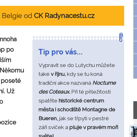
o Belgie od
CK Radynacestu.cz
 mnoha
ap po
Tip pro vás…
dším
Vypravit se do Lutychu můžete
. Někomu
také
v říjnu,
kdy se tu koná
 poseté
tradiční akce nazvaná
Nocturne
í. Už
des Coteaux.
Při té příležitosti
spatříte
historické centrum
ho
města i schodiště Montagne de
Bueren,
jak se třpytí v pestré
pozice
záři svíček a
pluje v pravém moři
O
světel.