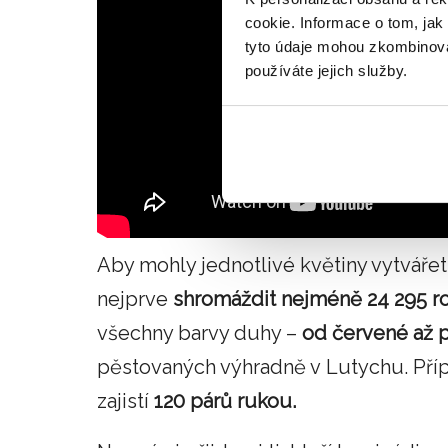
cookie. Informace o tom, jak
tyto údaje mohou zkombinovat
používáte jejich služby.
Aby mohly jednotlivé květiny vytváře
nejprve
shromáždit nejméně 24 295 ro
všechny barvy duhy –
od červené až p
pěstovaných výhradně v Lutychu. Příp
zajistí
120 párů rukou.