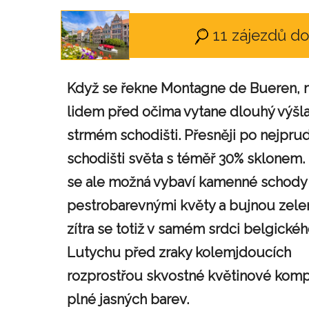
11 zájezdů d
Když se řekne Montagne de Bueren,
lidem před očima vytane dlouhý výšl
strmém schodišti. Přesněji po nejpru
schodišti světa s téměř 30% sklonem
se ale možná vybaví kamenné schody
pestrobarevnými květy a bujnou zelen
zítra se totiž v samém srdci belgické
Lutychu před zraky kolemjdoucích
rozprostřou skvostné květinové kom
plné jasných barev.