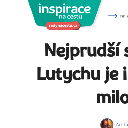
na 
Nejprudší 
Lutychu je 
milo
Adéla