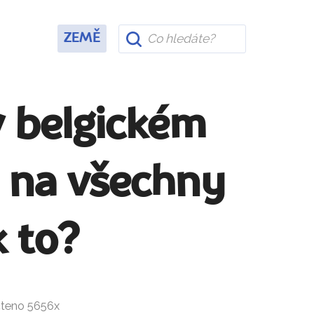
ZEMĚ
v belgickém
m na všechny
k to?
čteno 5656x