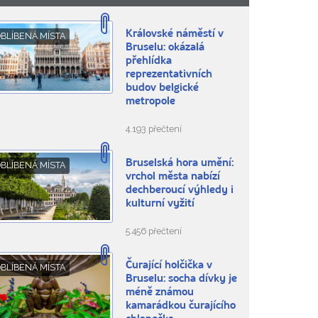
Královské náměstí v
BLÍBENÁ MÍSTA
Bruselu: okázalá
přehlídka
reprezentativních
budov belgické
metropole
4.193 přečtení
Bruselská hora umění:
BLÍBENÁ MÍSTA
vrchol města nabízí
dechberoucí výhledy i
kulturní vyžití
5.456 přečtení
Čurající holčička v
BLÍBENÁ MÍSTA
Bruselu: socha dívky je
méně známou
kamarádkou čurajícího