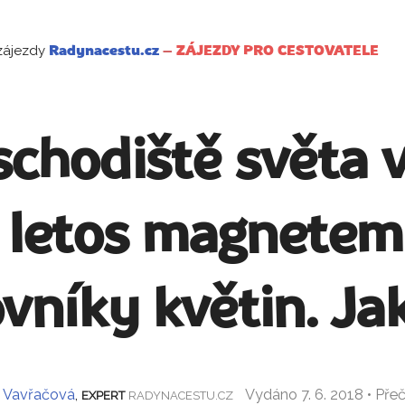
zájezdy
Radynacestu.cz
–
ZÁJEZDY PRO CESTOVATELE
schodiště světa 
i letos magnete
vníky květin. Ja
 Vavřačová
,
Vydáno 7. 6. 2018 • Pře
EXPERT
RADYNACESTU.CZ