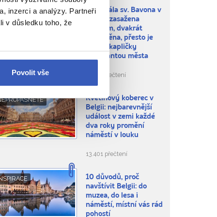
, inzerci a analýzy. Partneři
Katedrála sv. Bavona v
BLÍBENÁ MÍSTA
Gentu: zasažena
li v důsledku toho, že
bleskem, dvakrát
vypleněna, přesto je
dnes z kapličky
dominantou města
Povolit vše
8.661 přečtení
Květinový koberec v
NEPROPÁSNĚTE
Belgii: nejbarevnější
událost v zemi každé
dva roky promění
náměstí v louku
13.401 přečtení
10 důvodů, proč
NSPIRACE
navštívit Belgii: do
muzea, do lesa i
náměstí, místní vás rád
pohostí