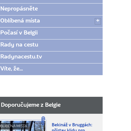
Nepropásněte
Oblíbená místa
Počasí v Belgii
Rady na cestu
Radynacestu.tv
Víte, že...
Doporučujeme z Belgie
Bekináž v Bruggách:
BLÍBENÁ MÍSTA
přístav klidu pro