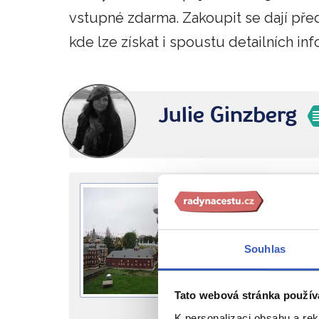
vstupné zdarma. Zakoupit se dají př
kde lze získat i spoustu detailních inf
Julie Ginzberg
Belgi
Vyberte si
Souhlas
Zájezdy 
Tato webová stránka použív
Nejbližší voln
K personalizaci obsahu a re