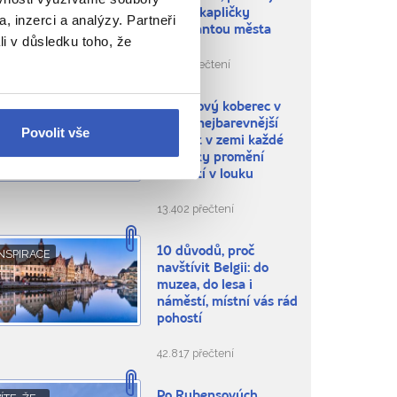
dnes z kapličky
, inzerci a analýzy. Partneři
dominantou města
li v důsledku toho, že
8.664 přečtení
Květinový koberec v
NEPROPÁSNĚTE
Belgii: nejbarevnější
Povolit vše
událost v zemi každé
dva roky promění
náměstí v louku
13.402 přečtení
10 důvodů, proč
NSPIRACE
navštívit Belgii: do
muzea, do lesa i
náměstí, místní vás rád
pohostí
42.817 přečtení
Po Rubensových