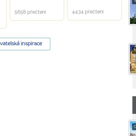
V
4434 přečtení
5658 přečtení
ovatelská inspirace
O