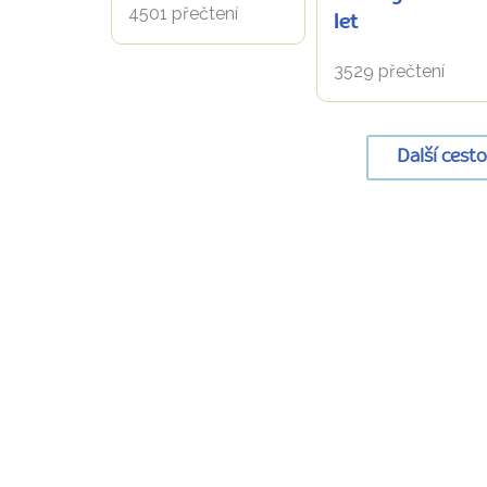
4501 přečtení
let
3529 přečtení
Další cest
URL
stránky:
www.radynacestu.cz/magazin/salon-
du-
chocolat/