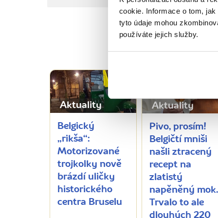
cookie. Informace o tom, jak
tyto údaje mohou zkombinovat
používáte jejich služby.
PŘEČT
Aktuality
Aktuality
Belgický
Pivo, prosím!
„rikša“:
Belgičtí mniši
Motorizované
našli ztracený
trojkolky nově
recept na
brázdí uličky
zlatistý
historického
napěněný mok
centra Bruselu
Trvalo to ale
dlouhých 220