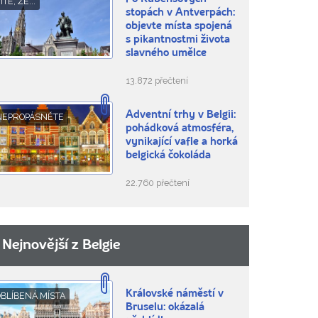
ÍTE, ŽE...
stopách v Antverpách:
objevte místa spojená
s pikantnostmi života
slavného umělce
13.872 přečtení
Adventní trhy v Belgii:
NEPROPÁSNĚTE
pohádková atmosféra,
vynikající vafle a horká
belgická čokoláda
22.760 přečtení
Nejnovější z Belgie
Královské náměstí v
BLÍBENÁ MÍSTA
Bruselu: okázalá