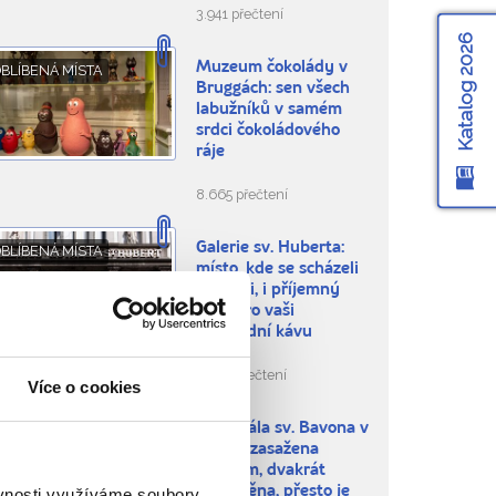
3.941 přečtení
Katalog 2026
Muzeum čokolády v
BLÍBENÁ MÍSTA
Bruggách: sen všech
labužníků v samém
srdci čokoládového
ráje
8.665 přečtení
Galerie sv. Huberta:
BLÍBENÁ MÍSTA
místo, kde se scházeli
velikáni, i příjemný
kout pro vaši
odpolední kávu
6.587 přečtení
Více o cookies
Katedrála sv. Bavona v
BLÍBENÁ MÍSTA
Gentu: zasažena
bleskem, dvakrát
vypleněna, přesto je
ěvnosti využíváme soubory