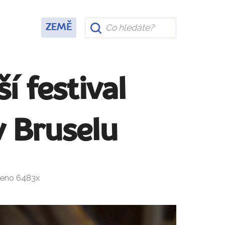
ZEMĚ
í festival
v Bruselu
čteno 6483x