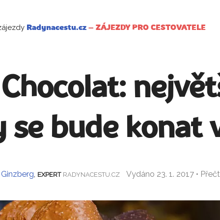
zájezdy
Radynacestu.cz
–
ZÁJEZDY PRO CESTOVATELE
Chocolat: největš
 se bude konat 
e Ginzberg
,
Vydáno 23. 1. 2017 • Pře
EXPERT
RADYNACESTU.CZ