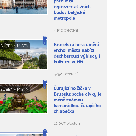
přehlídka
reprezentativních
budov belgické
metropole
4.196 přečtení
Bruselská hora umění:
BLÍBENÁ MÍSTA
vrchol města nabízí
dechberoucí výhledy i
kulturní vyžití
5.458 přečtení
Čurající holčička v
BLÍBENÁ MÍSTA
Bruselu: socha dívky je
méně známou
kamarádkou čurajícího
chlapečka
12.067 přečtení