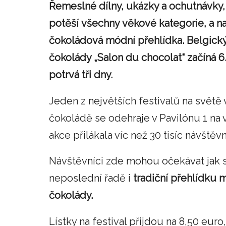
Řemeslné dílny, ukázky a ochutnávky,
potěší
všechny
věkové kategorie, a n
čokoládová módní přehlídka. Belgický
čokolády „Salon du chocolat“ začíná 6
potrvá tři dny.
Jeden z největších festivalů na světě
čokoládě se odehraje v Pavilónu 1 na 
akce přilákala víc než 30 tisíc návštěvn
Návštěvníci zde mohou očekávat jak sl
neposlední řadě
i
tradiční přehlídku
čokolády.
Lístky na festival přijdou na 8,50 euro