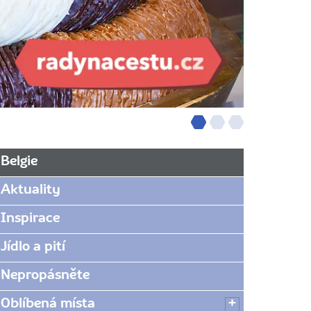
Belgie
Aktuality
Inspirace
Jídlo a pití
Nepropásněte
Oblíbená místa