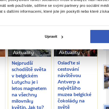
 náš web používáte, sdílíme se svými partnery pro sociální média
 s dalšími informacemi, které jste jim poskytli nebo které získa
ĚTE SI TAKÉ
Upravit
Aktuality
Aktuality
Oslaďte si
Nejprudší
cestování
schodiště světa
I
návštěvou
v belgickém
Antverp a
Lutychu je i
největšího
letos magnetem
muzea belgické
.
na všechny
čokolády na
milovníky
světě
květin. Jak to?