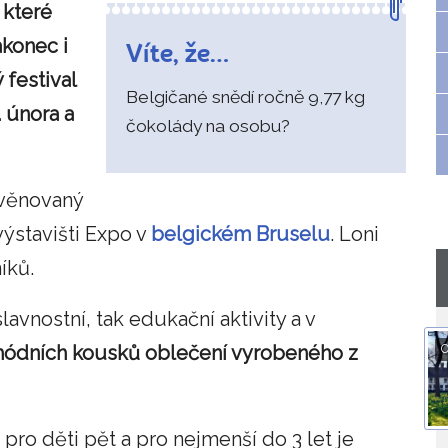
 které
akonec i
Víte, že…
 festival
Belgičané snědí ročně 9,77 kg
. února a
čokolády na osobu?
 věnovaný
výstavišti Expo v
belgickém Bruselu
. Loni
íků.
avnostní, tak edukační aktivity a v
O
 módních kousků oblečení vyrobeného z
, pro děti pět a pro nejmenší do 3 let je