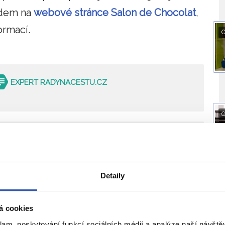
edem na
webové stránce Salon de Chocolat
,
ormací.
O
EXPERT RADYNACESTU.CZ
O
cká sestra Paříže
 jeden z našich
11 zájezdů do Bruselu
Detaily
O
do Bruselu
á cookies
ý zájezd
již 16. září
klam, poskytování funkcí sociálních médií a analýze naší návšt