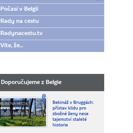
Počasí v Belgii
Rady na cestu
Radynacestu.tv
Víte, že...
Doporučujeme z Belgie
Bekináž v Bruggách:
BLÍBENÁ MÍSTA
přístav klidu pro
zbožné ženy nese
tajemství staleté
historie