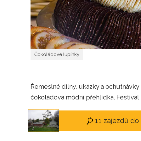
Čokoládové lupínky
Řemeslné dílny, ukázky a ochutnávky 
čokoládová módní přehlídka. Festival z
11 zájezdů do