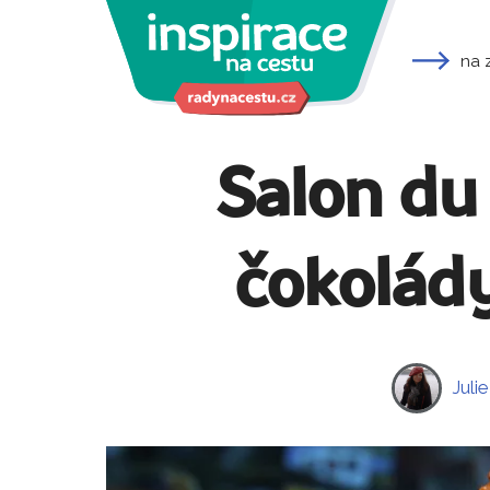
na 
Salon du 
čokolády
Juli