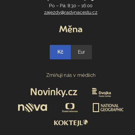
Po – Pá: 8:30 – 16:00
zajezdy@radynacestu.cz
Měna
Kč
Eur
Zmiňují nás v médiích