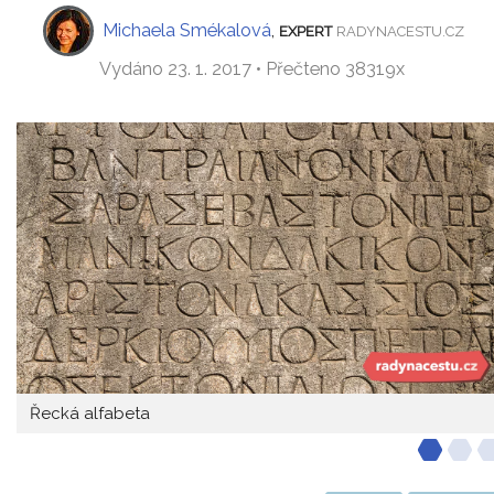
Michaela Smékalová
,
EXPERT
RADYNACESTU.CZ
Vydáno 23. 1. 2017 • Přečteno 38319x
Řecká alfabeta