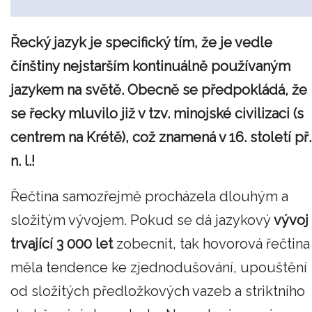
Řecký jazyk je specifický tím, že je vedle
čínštiny nejstarším kontinuálně používaným
jazykem na světě. Obecně se předpokládá, že
se řecky mluvilo již v tzv. minojské civilizaci (s
centrem na Krétě), což znamená v 16. století př.
n. l.!
Řečtina samozřejmě procházela dlouhým a
složitým vývojem. Pokud se dá jazykový
vývoj
trvající 3 000 let
zobecnit, tak hovorová řečtina
měla tendence ke zjednodušování, upouštění
od složitých předložkových vazeb a striktního