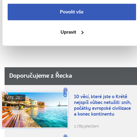
Oblíbená místa
Povolit vše
Počasí v Řecku
Rady na cestu
Upravit
Víte, že...
Doporučujeme z Řecka
10 věcí, které jste o Krétě
VÍTE, ŽE...
nejspíš vůbec netušili: sníh,
počátky evropské civilizace
a konec kontinentu
1.789 přečtení