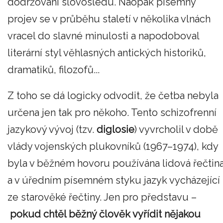
dodržování slovosledu. Naopak písemný
projev se v průběhu staletí v několika vlnách
vracel do slavné minulosti a napodoboval
literární styl věhlasných antických historiků,
dramatiků, filozofů...
Z toho se dá logicky odvodit, že četba nebyla
určena jen tak pro někoho. Tento schizofrenní
jazykový vývoj (tzv.
diglosie
) vyvrcholil v době
vlády vojenských plukovníků (1967–1974), kdy
byla v běžném hovoru používána lidová řečtin
a v úředním písemném styku jazyk vycházející
ze starověké řečtiny. Jen pro představu –
pokud chtěl běžný člověk vyřídit nějakou