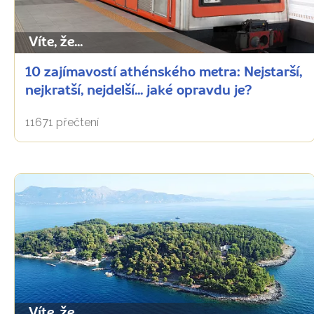
Víte, že...
10 zajímavostí athénského metra: Nejstarší,
nejkratší, nejdelší... jaké opravdu je?
11671 přečtení
Víte, že...