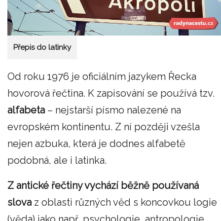
Přepis do latinky
Od roku 1976 je oficiálním jazykem Řecka
hovorová řečtina. K zapisování se používá tzv.
alfabeta
– nejstarší písmo nalezené na
evropském kontinentu. Z ní později vzešla
nejen azbuka, která je dodnes alfabetě
podobná, ale i latinka.
Z antické řečtiny vychází běžně používaná
slova
z oblasti různých věd s koncovkou logie
(věda) jako např. psychologie, antropologie