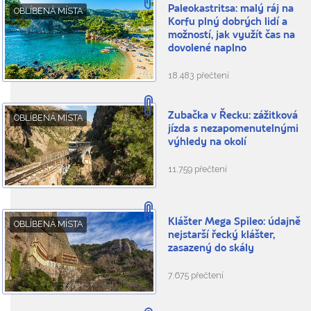
Paleokastritsa: malý ráj na
OBLÍBENÁ MÍSTA
Korfu plný dobrých lidí a
možností, jak využít čas na
dovolené naplno
18.483 přečtení
Zubačka v Řecku: zážitková
OBLÍBENÁ MÍSTA
jízda s nezapomenutelnými
výhledy na okolí
11.759 přečtení
Klášter Mega Spileo: údajně
OBLÍBENÁ MÍSTA
nejstarší řecký klášter,
zasazený do skály
7.675 přečtení