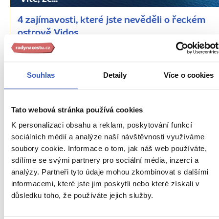
4 zajímavosti, které jste nevěděli o řeckém
ostrově Vidos
2908 přečtení
Souhlas
Detaily
Více o cookies
Další cestovatelská inspirace
Tato webová stránka používá cookies
K personalizaci obsahu a reklam, poskytování funkcí
URL
sociálních médií a analýze naší návštěvnosti využíváme
Řecko
stránky:
soubory cookie. Informace o tom, jak náš web používáte,
www.radynacestu.cz/magazin/rectina/
Aktuality
sdílíme se svými partnery pro sociální média, inzerci a
analýzy. Partneři tyto údaje mohou zkombinovat s dalšími
Inspirace
informacemi, které jste jim poskytli nebo které získali v
důsledku toho, že používáte jejich služby.
Jídlo a pití