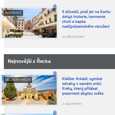
5 důvodů, proč jet na Korfu:
INSPIRACE
dotyk historie, harmonie
chutí a kapka
nad(po)zemského vzrušení
11.284 přečtení
Nejnovější z Řecka
Klášter Arkádi: symbol
OBLÍBENÁ MÍSTA
odvahy v samém srdci
Kréty, který přilákal
pozornost zbytku světa
2.144 přečtení