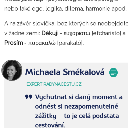
nebo také ego, logika, dilema, harmonie apod.
A na závěr slovíčka, bez kterých se neobejdet
v žádné zemi:
Děkuji
- ευχαριστώ [efcharistó] a
Prosím
- παρακαλώ [parakaló].
Michaela Smékalová
EXPERT RADYNACESTU.CZ
Vychutnat si daný moment a
odnést si nezapomenutelné
zážitky – to je celá podstata
cestování.