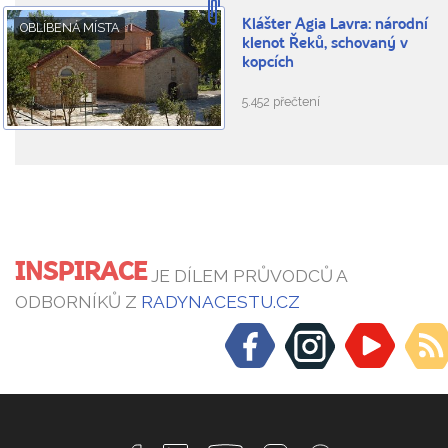
Klášter Agia Lavra: národní
OBLÍBENÁ MÍSTA
klenot Řeků, schovaný v
kopcích
5.452 přečtení
INSPIRACE
JE DÍLEM PRŮVODCŮ A
ODBORNÍKŮ Z
RADYNACESTU.CZ