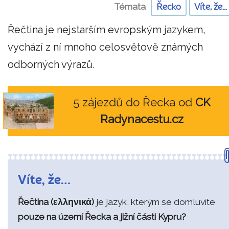
Témata
Řecko
Víte, že...
Řečtina je nejstarším evropským jazykem,
vychází z ní mnoho celosvětově známých
odborných výrazů.
5 zájezdů do Řecka od
CK
Radynacestu.cz
Víte, že…
Řečtina (ελληνικά)
je jazyk, kterým se domluvíte
pouze na území Řecka a jižní části Kypru?