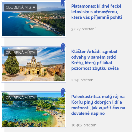
Platamonas: klidné řecké
OBLÍBENÁ MÍSTA
letovisko s atmosférou,
která vás příjemně pohltí
3.027 přečtení
Klášter Arkádi: symbol
OBLÍBENÁ MÍSTA
odvahy v samém srdci
Kréty, který přilákal
pozornost zbytku světa
2.144 přečtení
Paleokastritsa: malý ráj na
OBLÍBENÁ MÍSTA
Korfu plný dobrých lidí a
možností, jak využít čas na
dovolené naplno
18.483 přečtení