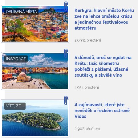
Kerkyra: hlavní město Korfu
OBLÍBENÁ MÍSTA
zve na lehce omšelou krásu
a jedinečnou festivalovou
atmosféru
25.991 přečtení
5 důvodů, proč se vydat na
INSPIRACE
Krétu: tisíc kilometrů
pobřeží s plážemi, úžasné
soutěsky a skvělé víno
4.934 přečtení
4 zajímavosti, které jste
VÍTE, ŽE...
nevěděli o řeckém ostrově
Vidos
2.908 přečtení