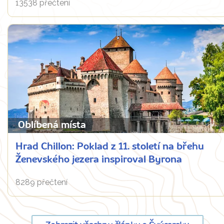
13538 přečtení
Oblíbená místa
Hrad Chillon: Poklad z 11. století na břehu
Ženevského jezera inspiroval Byrona
8289 přečtení