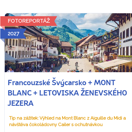
FOTOREPORTÁŽ
2027
Francouzské Švýcarsko + MONT
BLANC + LETOVISKA ŽENEVSKÉHO
JEZERA
Tip na zážitek: Výhled na Mont Blanc z Aiguille du Midi a
návštěva čokoládovny Cailer s ochutnávkou