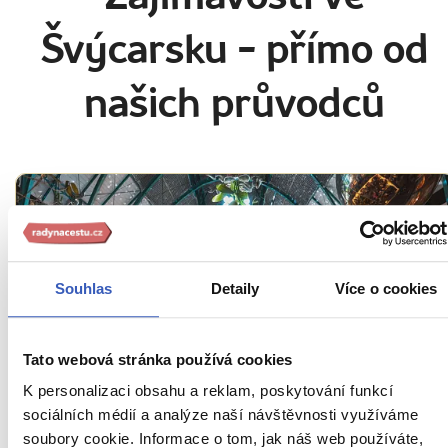
Švýcarsku
- přímo od
našich průvodců
Souhlas
Detaily
Více o cookies
Tato webová stránka používá cookies
Inspirace
K personalizaci obsahu a reklam, poskytování funkcí
sociálních médií a analýze naší návštěvnosti využíváme
10 tipů, kde v Evropě strávit adventní
soubory cookie. Informace o tom, jak náš web používáte,
svátky: na nejlepší kaštany, pitný med i