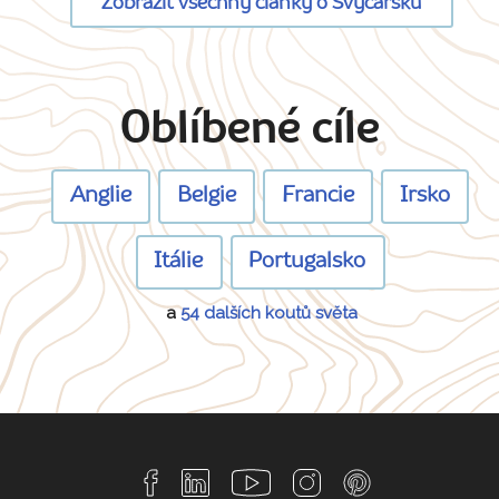
Zobrazit všechny články o Švýcarsku
Oblíbené cíle
Anglie
Belgie
Francie
Irsko
Itálie
Portugalsko
a
54 dalších koutů světa