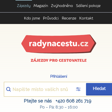
Zájezdy
Magazín
Zvýhodněno
Sdílení pokoje
Kdo jsme
Průvodci
Recenze
Kontakt
ZÁJEZDY PRO CESTOVATELE
Přihlášení
Hledat
Ptejte se nás
+420 608 261 719
Po – Pá: 8:30 – 16:00