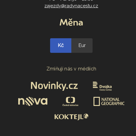
zajezdy@radynacestu.cz
Měna
Kč
Eur
Zmiňují nás v médiích