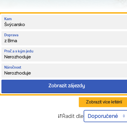
Kam
Švýcarsko
Doprava
z Brna
Proč a s kým jedu
Nerozhoduje
Náročnost
Nerozhoduje
Zobrazit zájezdy
Zobrazit více kritérií
Řadit dle
Doporučené