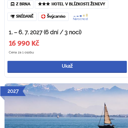
Z BRNA
HOTEL V BLÍZKOSTI ŽENEVY
SNÍDANĚ
Švýcarsko
Náročnost
1. – 6. 7. 2027 (6 dní / 3 noci)
16 990 Kč
Cena za 1 osobu
Ukaž
2027