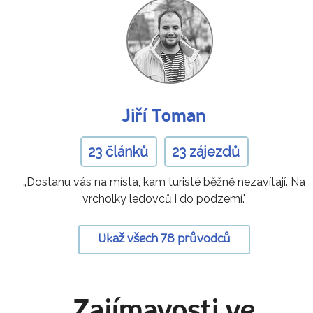
Jiří Toman
23 článků
23 zájezdů
„Dostanu vás na místa, kam turisté běžně nezavítají. Na
vrcholky ledovců i do podzemí."
Ukaž všech 78 průvodců
Zajímavosti ve