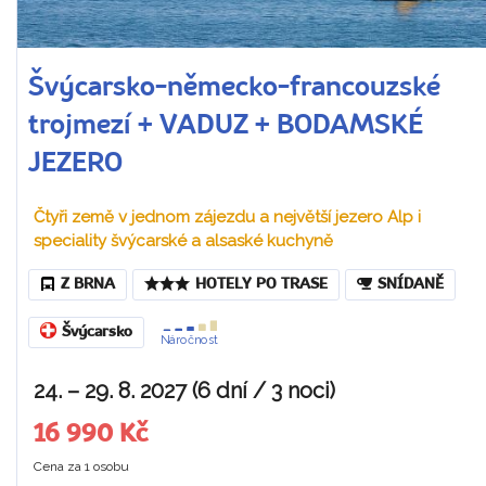
Švýcarsko-německo-francouzské
trojmezí + VADUZ + BODAMSKÉ
JEZERO
Čtyři země v jednom zájezdu a největší jezero Alp i
speciality švýcarské a alsaské kuchyně
Z BRNA
HOTELY PO TRASE
SNÍDANĚ
Švýcarsko
Náročnost
24. – 29. 8. 2027 (6 dní / 3 noci)
16 990 Kč
Cena za 1 osobu