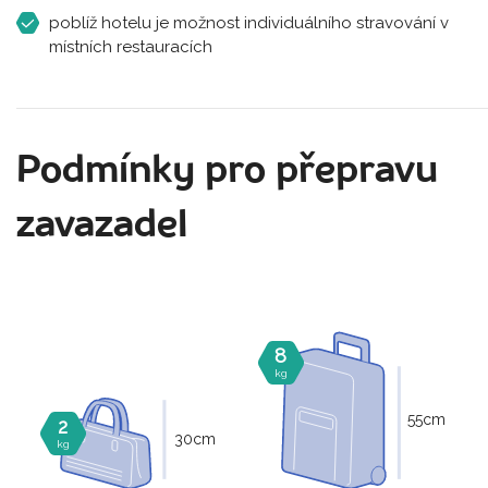
poblíž hotelu je možnost individuálního stravování v
místních restauracích
Podmínky pro přepravu
zavazadel
8
kg
55
cm
2
30
cm
kg