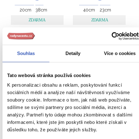
20
cm
38
cm
40
cm
23
cm
23
kg
Souhlas
Detaily
Více o cookies
Tato webová stránka používá cookies
K personalizaci obsahu a reklam, poskytování funkcí
sociálních médií a analýze naší návštěvnosti využíváme
soubory cookie. Informace o tom, jak náš web používáte,
sdílíme se svými partnery pro sociální média, inzerci a
analýzy. Partneři tyto údaje mohou zkombinovat s dalšími
informacemi, které jste jim poskytli nebo které získali v
Zavazadlo v ceně zájezdu
: dvě kabinová zavazadla
důsledku toho, že používáte jejich služby.
kabinové zavazadlo o rozměrech 55 x 40 x 23 cm