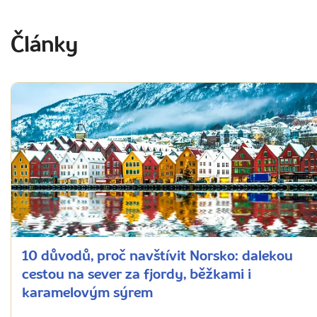
Články
10 důvodů, proč navštívit Norsko: dalekou
cestou na sever za fjordy, běžkami i
karamelovým sýrem