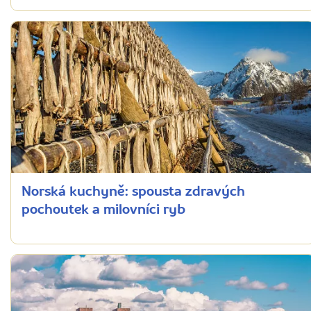
Norská kuchyně: spousta zdravých
pochoutek a milovníci ryb