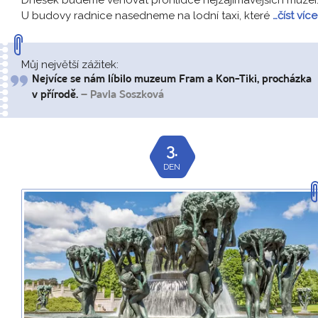
U budovy radnice nasedneme na lodní taxi, které
…číst více
Můj největší zážitek:
Nejvíce se nám líbilo muzeum Fram a Kon-Tiki, procházka
v přírodě.
– Pavla Soszková
3.
DEN