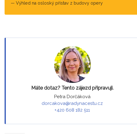
Výhled na osloský přístav z budovy opery
Máte dotaz? Tento zájezd připravuji.
Petra Dorčáková
dorcakova@radynacestu.cz
+420 608 182 511