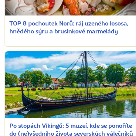
TOP 8 pochoutek Norů: ráj uzeného lososa,
hnědého sýru a brusinkové marmelády
Po stopách Vikingů: 5 muzeí, kde se ponoříte
do (ne)všedního života severských válečníků