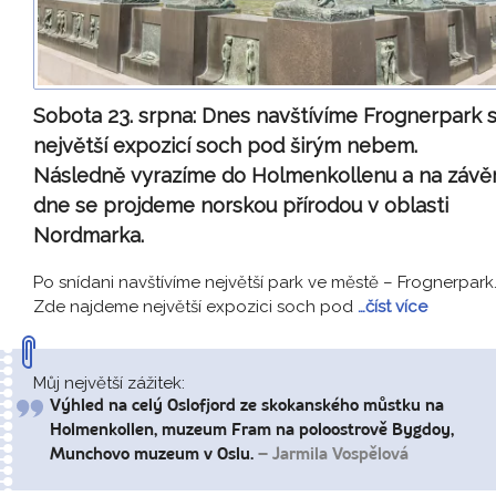
Sobota 23. srpna:
Dnes navštívíme Frognerpark 
největší expozicí soch pod širým nebem.
Následně vyrazíme do Holmenkollenu a na závě
dne se projdeme norskou přírodou v oblasti
Nordmarka.
Po snídani navštívíme největší park ve městě – Frognerpark
Zde najdeme největší expozici soch pod
…číst více
Můj největší zážitek:
Výhled na celý Oslofjord ze skokanského můstku na
Holmenkollen, muzeum Fram na poloostrově Bygdoy,
Munchovo muzeum v Oslu.
– Jarmila Vospělová