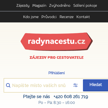
Zájezdy
Magazín
Zvýhodněno
Sdílení pokoje
Kdo jsme
Průvodci
Recenze
Kontakt
ZÁJEZDY PRO CESTOVATELE
Přihlášení
Hledat
Ptejte se nás
+420 608 261 719
Po – Pá: 8:30 – 16:00