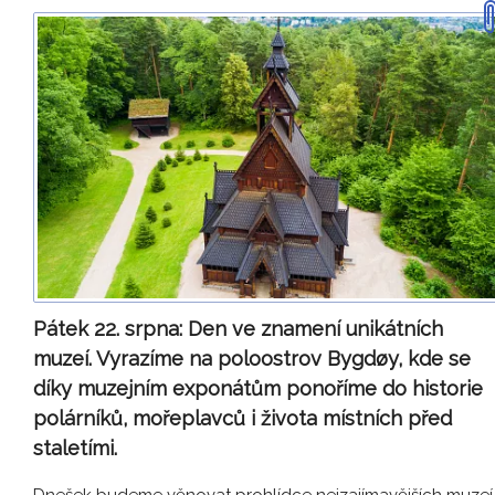
Pátek 22. srpna:
Den ve znamení unikátních
muzeí. Vyrazíme na poloostrov Bygdøy, kde se
díky muzejním exponátům ponoříme do historie
polárníků, mořeplavců i života místních před
staletími.
Dnešek budeme věnovat prohlídce nejzajímavějších muzeí