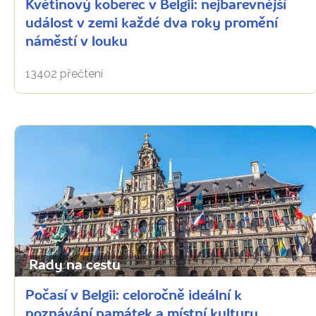
Květinový koberec v Belgii: nejbarevnější
událost v zemi každé dva roky promění
náměstí v louku
13402 přečtení
Rady na cestu
Počasí v Belgii: celoročně ideální k
poznávání památek a místní kultury