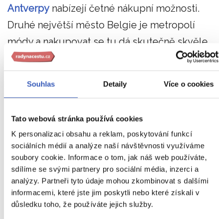
Antverpy
nabízejí četné nákupní možnosti.
Druhé největší město Belgie je metropolí
módy a nakupovat se tu dá skutečně skvěle.
Na hlavní nákupní zóně Meir najdete desítky
obchodů všech druhů
a budete tak moci
Souhlas
Detaily
Více o cookies
sehnat originální dárky, které potěší vaše
blízké.
Tato webová stránka používá cookies
Až budete mít nákupů dost, můžete se vydat
K personalizaci obsahu a reklam, poskytování funkcí
sociálních médií a analýze naší návštěvnosti využíváme
do nádherného historického centra města, kde
soubory cookie. Informace o tom, jak náš web používáte,
vás čekají
adventní trhy hned na čtyřech
sdílíme se svými partnery pro sociální média, inzerci a
analýzy. Partneři tyto údaje mohou zkombinovat s dalšími
místech
! Užijte si předvánoční atmosféru
informacemi, které jste jim poskytli nebo které získali v
v Belgii, třeba během našeho adventního
důsledku toho, že používáte jejich služby.
zájezdu!