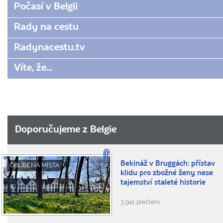
Počasí v Belgii
Rady na cestu
Radynacestu.tv
Víte, že...
Doporučujeme z Belgie
Bekináž v Bruggách: přístav
OBLÍBENÁ MÍSTA
klidu pro zbožné ženy nese
tajemství staleté historie
3.941 přečtení