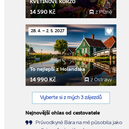
KVĚTINOVÉ KORZO
z Plzně
14 590 Kč
28. 4. – 2. 5. 2027
Do
oblíbenýc
To nejlepší z Holandska
z Ostravy
14 990 Kč
Vyberte si z mých 3 zájezdů
Nejnovější ohlas od cestovatele
Průvodkyně Bára na mě působila jako