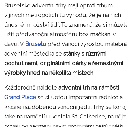
Bruselské adventní trhy mají oproti trhům
v jiných metropolích tu výhodu, že je na nich
únosné množství lidí. To znamená, že si můžet
užít předvánoční atmosféru bez mačkání v
davu. V
Bruselu
před Vánoci vyrostou malebn
adventní městečka se
stánky s různými
pochutinami, originálními dárky a řemeslnými
výrobky hned na několika místech.
Každoročně najdete
adventní trh na náměstí
Grand Place
se siluetou impozantní radnice a
krásně nazdobenou vánoční jedlí. Trhy se konaj
také na náměstí u kostela St. Catherine, na nějž
bývají po setmění navíc promítány nejrůznější