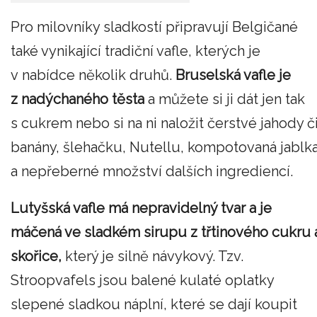
Pro milovníky sladkostí připravují Belgičané
také vynikající tradiční vafle, kterých je
v nabídce několik druhů.
Bruselská vafle je
z nadýchaného těsta
a můžete si ji dát jen tak
s cukrem nebo si na ni naložit čerstvé jahody č
banány, šlehačku, Nutellu, kompotovaná jablk
a nepřeberné množství dalších ingrediencí.
Lutyšská vafle má nepravidelný tvar a je
máčená ve sladkém sirupu z třtinového cukru 
skořice,
který je silně návykový. Tzv.
Stroopvafels jsou balené kulaté oplatky
slepené sladkou náplní, které se dají koupit