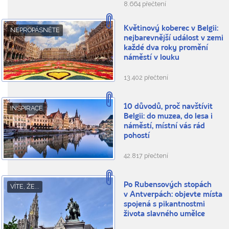
8.664 přečtení
Květinový koberec v Belgii:
NEPROPÁSNĚTE
nejbarevnější událost v zemi
každé dva roky promění
náměstí v louku
13.402 přečtení
10 důvodů, proč navštívit
INSPIRACE
Belgii: do muzea, do lesa i
náměstí, místní vás rád
pohostí
42.817 přečtení
Po Rubensových stopách
VÍTE, ŽE...
v Antverpách: objevte místa
spojená s pikantnostmi
života slavného umělce