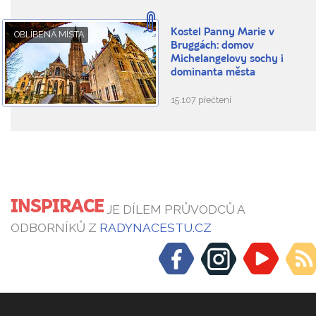
Kostel Panny Marie v
OBLÍBENÁ MÍSTA
Bruggách: domov
Michelangelovy sochy i
dominanta města
15.107 přečtení
INSPIRACE
JE DÍLEM PRŮVODCŮ A
ODBORNÍKŮ Z
RADYNACESTU.CZ