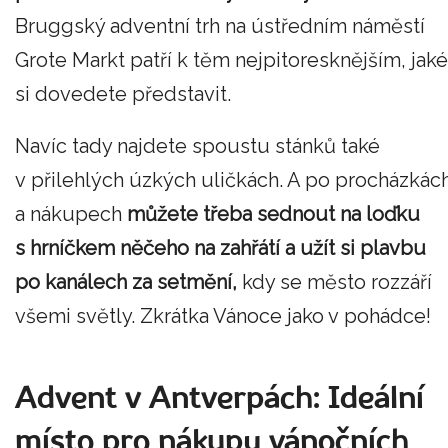
Bruggský adventní trh na ústředním náměstí
Grote Markt patří k těm nejpitoresknějším, jaké
si dovedete představit.
Navíc tady najdete spoustu stánků také
v přilehlých úzkých uličkách. A po procházkác
a nákupech
můžete třeba sednout na loďku
s hrníčkem něčeho na zahřátí a užít si plavbu
po kanálech za setmění,
kdy se město rozzáří
všemi světly. Zkrátka Vánoce jako v pohádce!
Advent v Antverpách: Ideální
místo pro nákupy vánočních