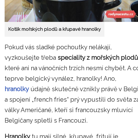
Kotlík mořských plodů a křupavé hranolky
Pokud vás sladké pochoutky nelákají,
vyzkoušejte třeba
speciality z mořských plodů
které ani na vánočních trzích nesmí chybět. A c
teprve belgický vynález, hranolky! Ano,
hranolky
údajně skutečně vznikly právě v Belgi
a spojení „french fries“ prý vypustili do světa z
války Američané, kteří si francouzsky mluvící
Belgičany spletli s Francouzi.
Hranolky
tu mají silné, křupavé, fritují je