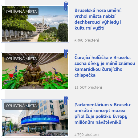
Bruselská hora umění:
OBLÍBENÁ MÍSTA
vrchol města nabízí
dechberoucí výhledy i
kulturní vyžití
5.458 přečtení
Čurající holčička v Bruselu:
OBLÍBENÁ MÍSTA
socha dívky je méně známou
kamarádkou čurajícího
chlapečka
12.067 přečtení
Parlamentárium v Bruselu:
OBLÍBENÁ MÍSTA
unikátní koncept muzea
přibližuje politiku Evropy
miliónům návštěvníků
4.750 přečtení