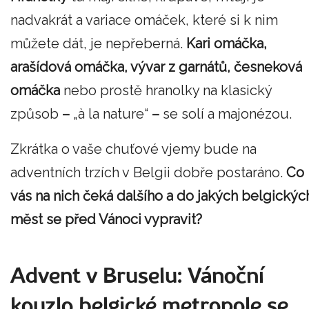
nadvakrát a variace omáček, které si k nim
můžete dát, je nepřeberná.
Kari omáčka,
arašídová omáčka, vývar z garnátů, česneková
omáčka
nebo prostě hranolky na klasický
způsob
–
„à la nature“
–
se solí a majonézou.
Zkrátka o vaše chuťové vjemy bude na
adventních trzích v Belgii dobře postaráno.
Co
vás na nich čeká dalšího a do jakých belgickýc
měst se před Vánoci vypravit?
Advent v Bruselu: Vánoční
kouzlo belgické metropole se