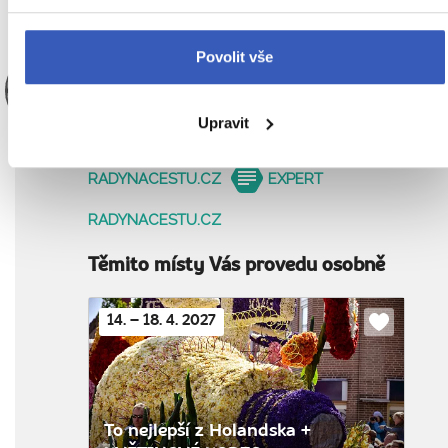
Povolit vše
Barbora Klement
Upravit
Hůlková
PRŮVODCE
RADYNACESTU.CZ
EXPERT
RADYNACESTU.CZ
Těmito místy Vás provedu osobně
14. – 18. 4. 2027
Do
oblíbenýc
To nejlepší z Holandska +