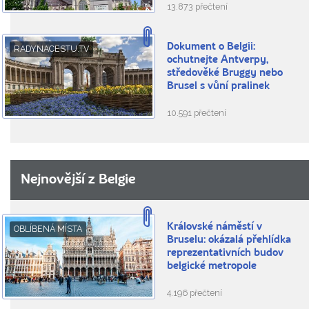
13.873 přečtení
Dokument o Belgii:
RADYNACESTU.TV
ochutnejte Antverpy,
středověké Bruggy nebo
Brusel s vůní pralinek
10.591 přečtení
Nejnovější z Belgie
Královské náměstí v
OBLÍBENÁ MÍSTA
Bruselu: okázalá přehlídka
reprezentativních budov
belgické metropole
4.196 přečtení