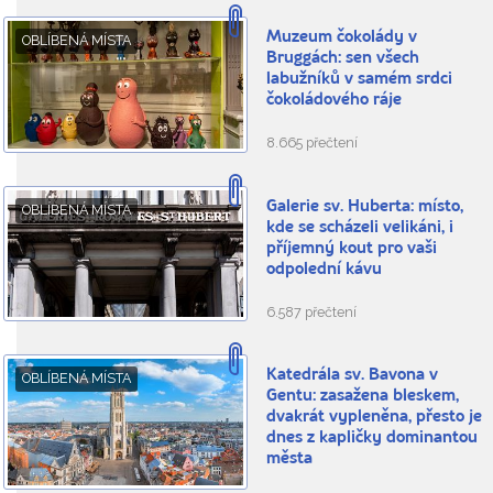
Muzeum čokolády v
OBLÍBENÁ MÍSTA
Bruggách: sen všech
labužníků v samém srdci
čokoládového ráje
8.665 přečtení
Galerie sv. Huberta: místo,
OBLÍBENÁ MÍSTA
kde se scházeli velikáni, i
příjemný kout pro vaši
odpolední kávu
6.587 přečtení
Katedrála sv. Bavona v
OBLÍBENÁ MÍSTA
Gentu: zasažena bleskem,
dvakrát vypleněna, přesto je
dnes z kapličky dominantou
města