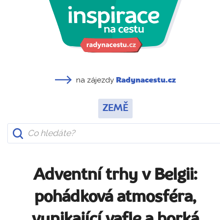
na zájezdy
Radynacestu.cz
ZEMĚ
Adventní trhy v Belgii:
pohádková atmosféra,
vynikající vafle a horká