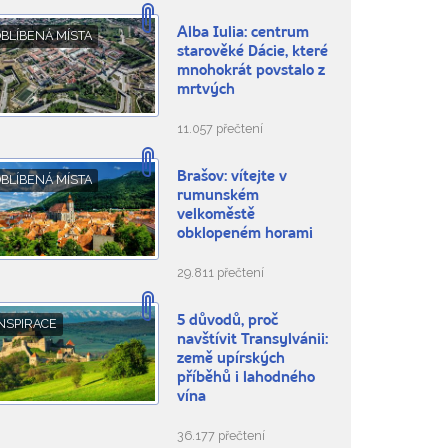
Alba Iulia: centrum
BLÍBENÁ MÍSTA
starověké Dácie, které
mnohokrát povstalo z
mrtvých
11.057 přečtení
Brašov: vítejte v
BLÍBENÁ MÍSTA
rumunském
velkoměstě
obklopeném horami
29.811 přečtení
5 důvodů, proč
NSPIRACE
navštívit Transylvánii:
země upírských
příběhů i lahodného
vína
36.177 přečtení