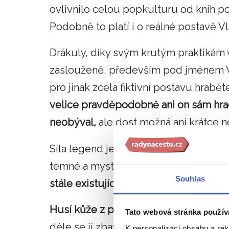
ovlivnilo celou popkulturu od knih po
Podobně to platí i o reálné postavě Vla
Drákuly, díky svým krutým praktikám 
zaslouženě, především pod jménem Vl
pro jinak zcela fiktivní postavu hrabět
velice pravděpodobně ani on sám hr
neobýval,
ale dost možná ani krátce ne
Síla legend je ale mocná a spousta lid
temné a mystické příběhy. A pokud si 
Souhlas
stále existujícím místem,
které navíc 
Husí kůže z příjemného pocitu bání se 
Tato webová stránka použív
déle se jí zbavit. Snad i proto se na
K personalizaci obsahu a re