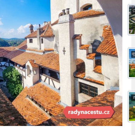
O
O
I