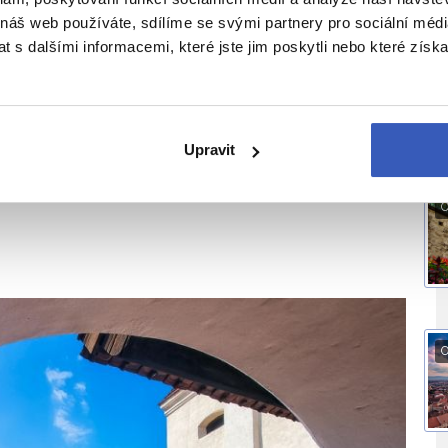
 náš web používáte, sdílíme se svými partnery pro sociální média
ktům na Drákulu odkazujícím sem stále
J
 s dalšími informacemi, které jste jim poskytli nebo které získa
a správný čas, a ten je s našimi
zájezdy do
Upravit
O
O