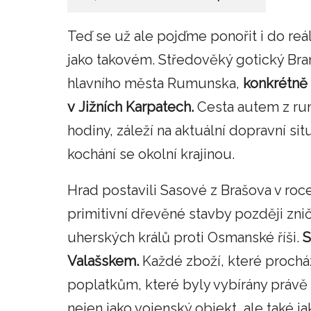
Teď se už ale pojďme ponořit i do reál
jako takovém. Středověký gotický Bra
hlavního města Rumunska,
konkrétně 
v Jižních Karpatech.
Cesta autem z rum
hodiny, záleží na aktuální dopravní si
kochání se okolní krajinou.
Hrad postavili Sasové z Brašova v r
primitivní dřevěné stavby později zn
uherských králů proti Osmanské říši.
S
Valašskem.
Každé zboží, které procház
poplatkům, které byly vybírány právě 
nejen jako vojenský objekt, ale také 