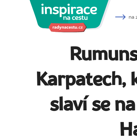
na 
Rumunsk
Karpatech, 
slaví se n
H