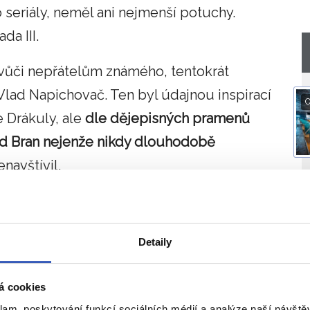
 seriály, neměl ani nejmenší potuchy.
da III.
vůči nepřátelům známého, tentokrát
ad Napichovač. Ten byl údajnou inspirací
O
e Drákuly, ale
dle dějepisných pramenů
ad Bran nejenže nikdy dlouhodobě
navštívil.
í, respektive čtenářů a diváků, má v oblibě
je lze spojit s konkrétním a
v současnosti
Detaily
Drákulův odkaz hrdě nese dál, tím lépe.
a strachu naskočí o to rychleji
a trvá o něco
á cookies
d nesprávným označením hradu Bran přivírá
klam, poskytování funkcí sociálních médií a analýze naší návšt