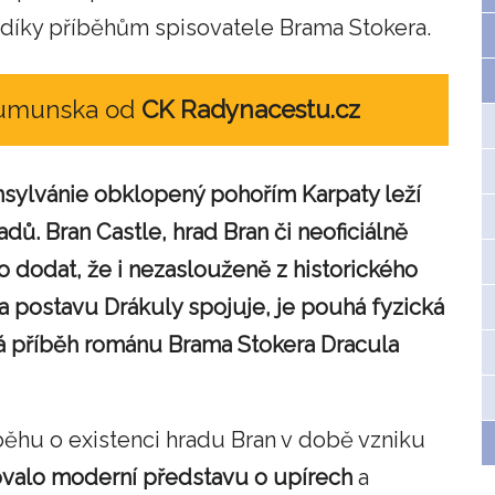
 díky příběhům spisovatele Brama Stokera.
Rumunska od
CK Radynacestu.cz
ansylvánie obklopený pohořím Karpaty leží
ů. Bran Castle, hrad Bran či neoficiálně
o dodat, že i nezaslouženě z historického
n a postavu Drákuly spojuje, je pouhá fyzická
 příběh románu Brama Stokera Dracula
ěhu o existenci hradu Bran v době vzniku
ovalo moderní představu o upírech
a