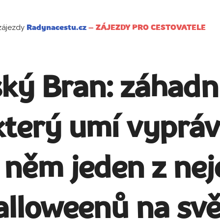
zájezdy
Radynacestu.cz
–
ZÁJEZDY PRO CESTOVATELE
ý Bran: záhadn
který umí vypráv
a něm jeden z nej
alloweenů na svě