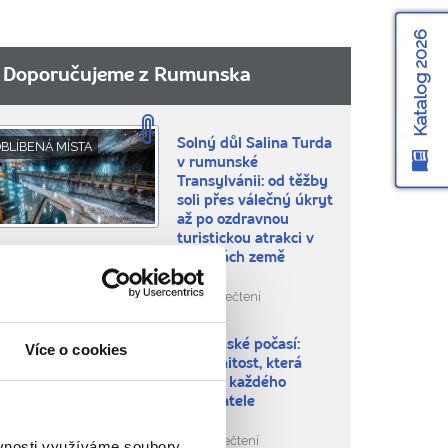
Katalog 2026
Doporučujeme z Rumunska
Solný důl Salina Turda
BLÍBENÁ MÍSTA
v rumunské
Transylvánii: od těžby
soli přes válečný úkryt
až po ozdravnou
turistickou atrakci v
hlubinách země
11.521 přečtení
Rumunské počasí:
RADY NA CESTU
Více o cookies
rozmanitost, která
okouzlí každého
cestovatele
2.822 přečtení
ěvnosti využíváme soubory