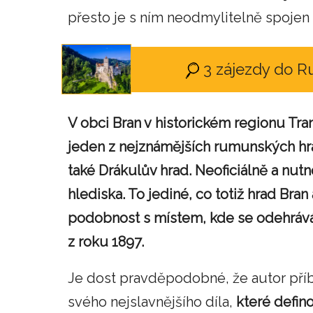
přesto je s ním neodmylitelně spojen
3 zájezdy do 
V obci Bran v historickém regionu Tr
jeden z nejznámějších rumunských hrad
také Drákulův hrad. Neoficiálně a nutn
hlediska. To jediné, co totiž hrad Bra
podobnost s místem, kde se odehrává
z roku 1897.
Je dost pravděpodobné, že autor příb
svého nejslavnějšího díla,
které defin