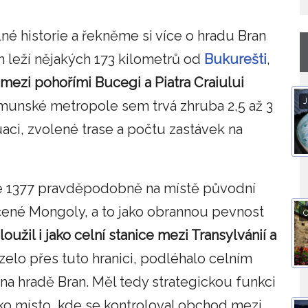
né historie a řekněme si více o hradu Bran
n leží nějakých 173 kilometrů od
Bukurešti
,
mezi pohořími Bucegi a Piatra Craiului
J
unské metropole sem trvá zhruba 2,5 až 3
tuaci, zvolené trase a počtu zastávek na
oce 1377 pravděpodobně na místě původní
ičené Mongoly, a to jako obrannou pevnost
O
loužil i jako celní stanice mezi Transylvánií a
elo přes tuto hranici, podléhalo celním
na hradě Bran. Měl tedy strategickou funkci
jako místo, kde se kontroloval obchod mezi