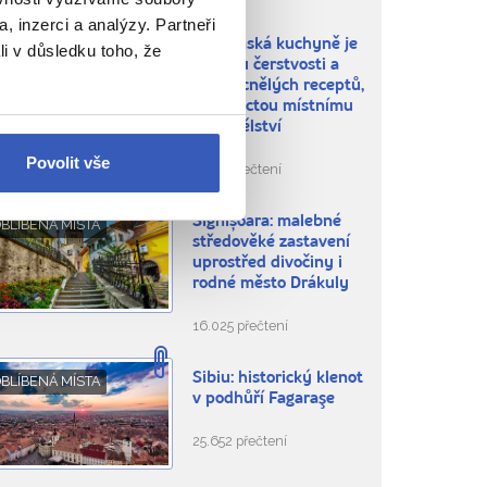
, inzerci a analýzy. Partneři
Rumunská kuchyně je
ÍDLO A PITÍ
li v důsledku toho, že
oslavou čerstvosti a
zdomácnělých receptů,
ale i poctou místnímu
zemědělství
Povolit vše
3.618 přečtení
Sighișoara: malebné
BLÍBENÁ MÍSTA
středověké zastavení
uprostřed divočiny i
rodné město Drákuly
16.025 přečtení
Sibiu: historický klenot
BLÍBENÁ MÍSTA
v podhůří Fagaraşe
25.652 přečtení