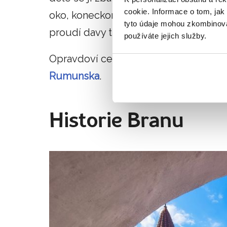
cookie. Informace o tom, jak
oko, koneckonců i díky němu a artefa
tyto údaje mohou zkombinovat
proudí davy turistů.
používáte jejich služby.
Opravdoví cestovatelé si ale počkají n
Rumunska
.
Historie Branu