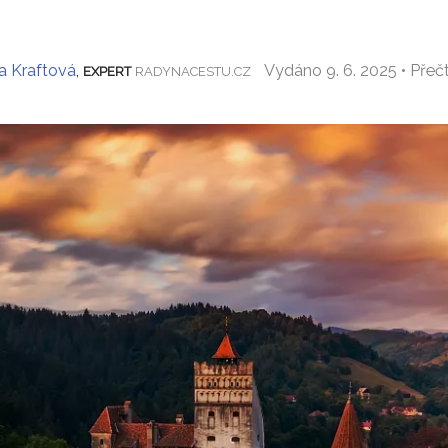
a Kraftová
,
Vydáno 9. 6. 2025 • Pře
EXPERT
RADYNACESTU.CZ