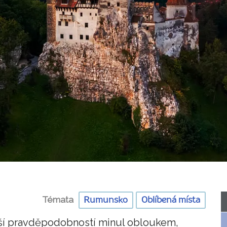
Témata
Rumunsko
Oblíbená místa
ětší pravděpodobností minul obloukem,