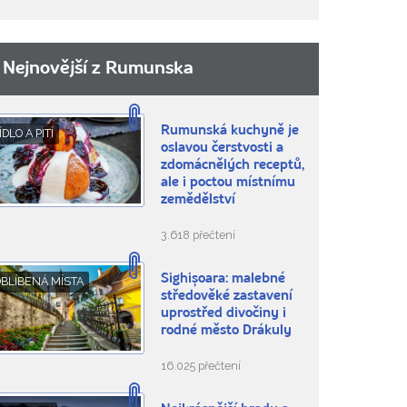
Nejnovější z Rumunska
Rumunská kuchyně je
ÍDLO A PITÍ
oslavou čerstvosti a
zdomácnělých receptů,
ale i poctou místnímu
zemědělství
3.618 přečtení
Sighișoara: malebné
BLÍBENÁ MÍSTA
středověké zastavení
uprostřed divočiny i
rodné město Drákuly
16.025 přečtení