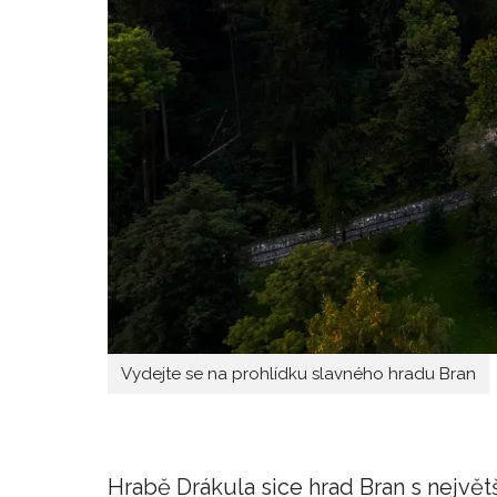
Vydejte se na prohlídku slavného hradu Bran
Hrabě Drákula sice hrad Bran s nejv