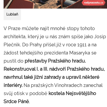
Lublaň
V Praze můžete najít mnohé stopy tohoto
architekta, který je u nás znám spíše jako Josip
Plečnik. Do Prahy přišel již v roce 1911 a na
žádost tehdejšího prezidenta Masaryka se
pustil do
přestavby Pražského hradu.
Rekonstruoval I. a III. nádvoří Pražského hradu,
navrhnul také jižní zahrady a upravil některé
interiéry.
Na pražských Vinohradech zanechal
svůj otisk v podobě
kostela Nejsvětějšího
Srdce Páně
.