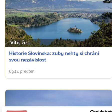
Víte, že...
Historie Slovinska: zuby nehty si chrání
svou nezávislost
6944 přečtení