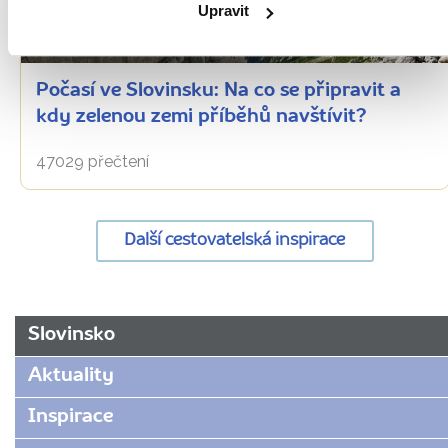
Upravit
Oblíbená místa
Počasí ve Slovinsku: Na co se připravit a
kdy zelenou zemi příběhů navštívit?
47029 přečtení
Další cestovatelská inspirace
URL
Slovinsko
stránky:
www.radynacestu.cz/magazin/joze-
Aktuality
plecnik/
Inspirace