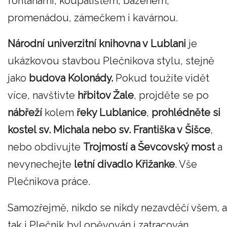
fontánami, koupalištěm, bazénem,
promenádou, zámečkem i kavárnou.
Národní univerzitní knihovna v Lublani
je
ukázkovou stavbou Plečnikova stylu, stejně
jako
budova Kolonády.
Pokud toužíte vidět
více, navštivte
hřbitov Žale
, projděte se po
nábřeží
kolem
řeky Lublanice
,
prohlédněte si
kostel sv. Michala nebo sv. Františka v Šišce
,
nebo obdivujte
Trojmostí a Ševcovský most
a
nevynechejte
letní divadlo Křižanke
. Vše
Plečnikova práce.
Samozřejmě, nikdo se nikdy nezavděčí všem, a
tak i Plečnik byl opěvován i zatracován