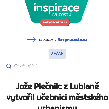
na zájezdy
Radynacestu.cz
ZEMĚ
Jože Plečnik: z Lublaně
vytvořil učebnici městského
urbanismu