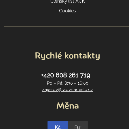
Členský list ACK
Cookies
Rychlé kontakty
+420 608 261 719
Po – Pá: 8:30 – 16:00
zajezdy@radynacestu.cz
Měna
Kč
Eur