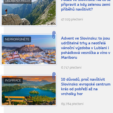
Počasí ve Slovinsku: Na co se
OBLÍBENÁ MÍSTA
připravit a kdy zelenou zemi
příběhů navštívit?
47.029 přečtení
Advent ve Slovinsku: to jsou
NEPROPÁSNĚTE
udržitelné trhy a neotřelá
vánoční výzdoba v Lublani i
pohádková vesnička a víno v
Mariboru
6.717 přečtení
10 důvodů, proč navštívit
INSPIRACE
Slovinsko: evropské centrum
krás od pobřeží až na
vrcholky hor
69.784 přečtení