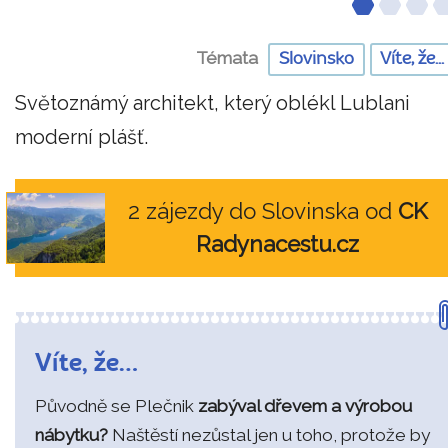
Témata
Slovinsko
Víte, že...
Světoznámý architekt, který oblékl Lublani
moderní plášť.
2 zájezdy do Slovinska od
CK
Radynacestu.cz
Víte, že…
Původně se Plečnik
zabýval dřevem a výrobou
nábytku?
Naštěstí nezůstal jen u toho, protože by