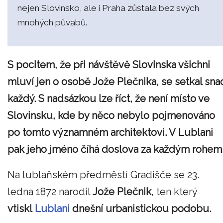
nejen Slovinsko, ale i Praha zůstala bez svých
mnohých půvabů.
S pocitem, že při návštěvě Slovinska všichni
mluví jen o osobě Jože Plečnika, se setkal sna
každý. S nadsázkou lze říct, že není místo ve
Slovinsku, kde by něco nebylo pojmenováno
po tomto významném architektovi. V Lublani
pak jeho jméno číhá doslova za každým rohem
Na lublaňském předměstí Gradišče se 23.
ledna 1872 narodil
Jože Plečnik
, ten který
vtiskl
Lublani
dnešní urbanistickou podobu.