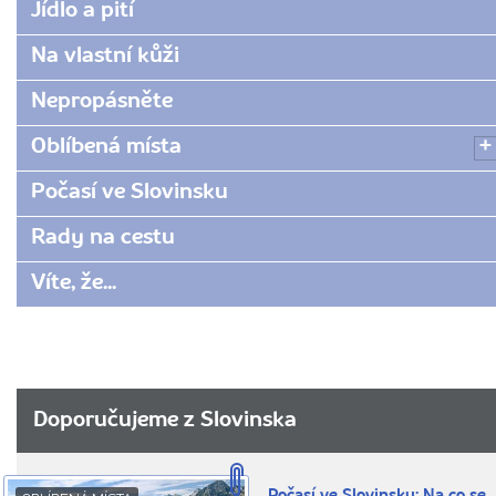
Jídlo a pití
Na vlastní kůži
Nepropásněte
Oblíbená místa
Počasí ve Slovinsku
Rady na cestu
Víte, že...
Doporučujeme z Slovinska