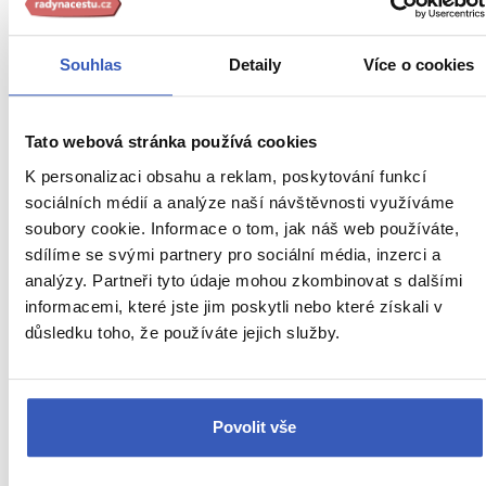
Souhlas
Detaily
Více o cookies
Oblíbená místa
Tato webová stránka používá cookies
Mithraistické svatyně: kousek od Ptuje je
K personalizaci obsahu a reklam, poskytování funkcí
nejzdobenější i jedna z nejstarších svatyní
sociálních médií a analýze naší návštěvnosti využíváme
soubory cookie. Informace o tom, jak náš web používáte,
6805 přečtení
sdílíme se svými partnery pro sociální média, inzerci a
analýzy. Partneři tyto údaje mohou zkombinovat s dalšími
informacemi, které jste jim poskytli nebo které získali v
důsledku toho, že používáte jejich služby.
Povolit vše