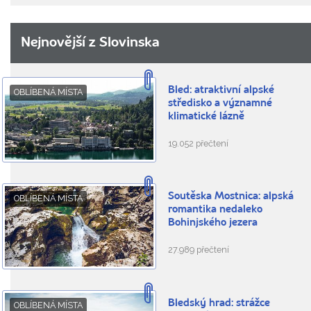
Nejnovější z Slovinska
Bled: atraktivní alpské
OBLÍBENÁ MÍSTA
středisko a významné
klimatické lázně
19.052 přečtení
Soutěska Mostnica: alpská
OBLÍBENÁ MÍSTA
romantika nedaleko
Bohinjského jezera
27.989 přečtení
Bledský hrad: strážce
OBLÍBENÁ MÍSTA