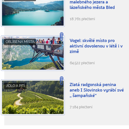
malebného jezera a
lázeňského města Bled
18.761 přečtení
Vogel: skvělé místo pro
OBLÍBENÁ MÍSTA
aktivní dovolenou v létě i v
zimě
64.522 přečtení
Zlatá radgonská penina
JÍDLO A PITÍ
aneb I Slovinsko vyrábí své
„ šampaňské“
7.184 přečtení