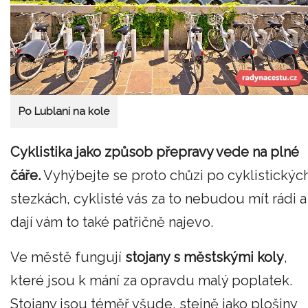
Po Lublani na kole
Cyklistika jako způsob přepravy vede na plné
čáře.
Vyhýbejte se proto chůzi po cyklistickýc
stezkách, cyklisté vás za to nebudou mít rádi a
dají vám to také patřičně najevo.
Ve městě fungují
stojany s městskými koly
,
které jsou k mání za opravdu malý poplatek.
Stojany jsou téměř všude, stejně jako plošiny