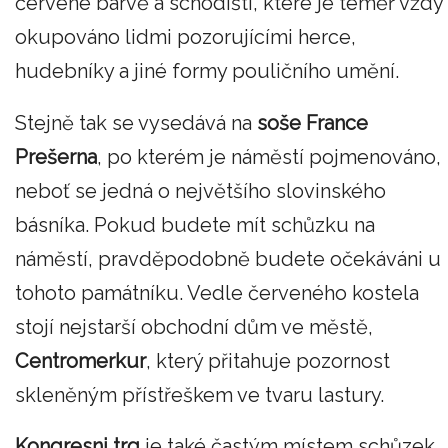
červené barvě a schodišti, které je téměř vždy
okupováno lidmi pozorujícími herce,
hudebníky a jiné formy pouličního umění.
Stejně tak se vysedává na
soše France
Prešerna
, po kterém je náměstí pojmenováno,
neboť se jedná o největšího slovinského
básníka. Pokud budete mít schůzku na
náměstí, pravděpodobně budete očekáváni u
tohoto památníku. Vedle červeného kostela
stojí nejstarší obchodní dům ve městě,
Centromerkur
, který přitahuje pozornost
skleněným přístřeškem ve tvaru lastury.
Kongresni trg
je také častým místem schůzek