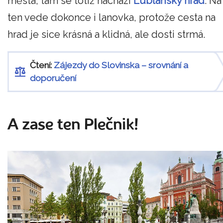
města, tam se totiž nachází
Lublaňský hrad
. Na
ten vede dokonce i lanovka, protože cesta na
hrad je sice krásná a klidná, ale dosti strmá.
Čtení:
Zájezdy do Slovinska – srovnání a
doporučení
A zase ten Plečnik!