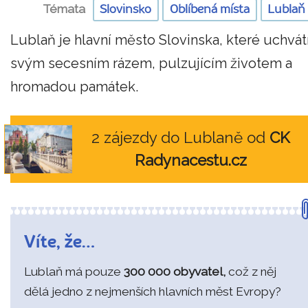
Témata
Slovinsko
Oblíbená místa
Lublaň
Lublaň je hlavní město Slovinska, které uchvát
svým secesním rázem, pulzujícím životem a
hromadou památek.
2 zájezdy do Lublaně od
CK
Radynacestu.cz
Víte, že…
Lublaň má pouze
300 000 obyvatel,
což z něj
dělá jedno z nejmenších hlavních měst Evropy?