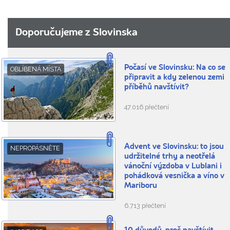
Doporučujeme z Slovinska
Počasí ve Slovinsku: Na co se
OBLÍBENÁ MÍSTA
připravit a kdy zelenou zemi
příběhů navštívit?
47.016 přečtení
Advent ve Slovinsku: to jsou
NEPROPÁSNĚTE
udržitelné trhy a neotřelá
vánoční výzdoba v Lublani i
pohádková vesnička a víno v
Mariboru
6.713 přečtení