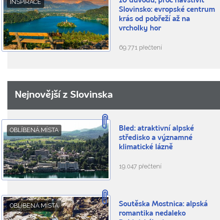
10 důvodů, proč navštívit
INSPIRACE
Slovinsko: evropské centrum
krás od pobřeží až na
vrcholky hor
69.771 přečtení
Nejnovější z Slovinska
Bled: atraktivní alpské
OBLÍBENÁ MÍSTA
středisko a významné
klimatické lázně
19.047 přečtení
Soutěska Mostnica: alpská
OBLÍBENÁ MÍSTA
romantika nedaleko