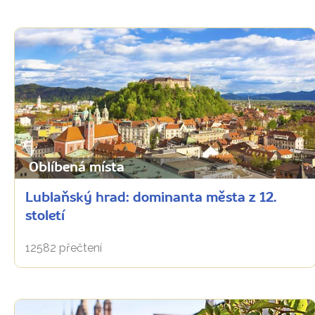
Oblíbená místa
Lublaňský hrad: dominanta města z 12.
století
12582 přečtení