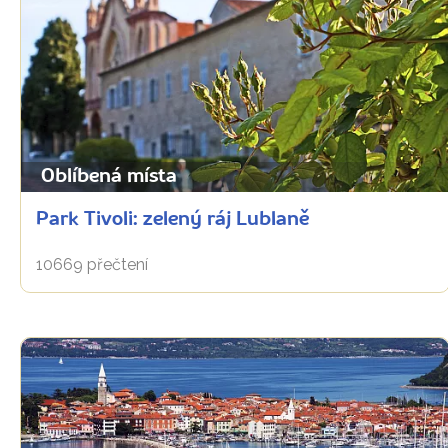
Oblíbená místa
Park Tivoli: zelený ráj Lublaně
10669 přečtení