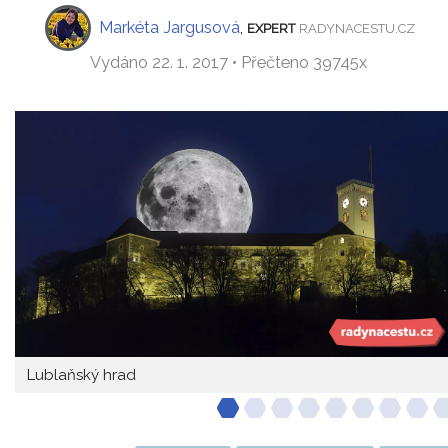
Markéta Jargusová
,
EXPERT
RADYNACESTU.CZ
Vydáno 22. 1. 2017 • Přečteno 39745x
Lublaňský hrad