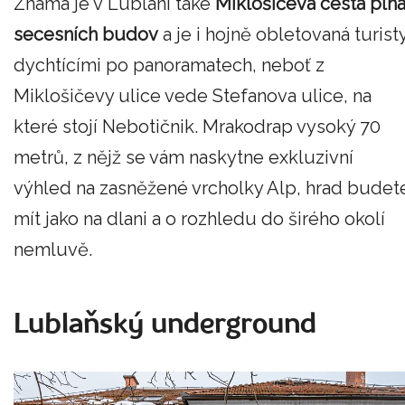
Známá je v Lublani také
Miklošičeva cesta pln
secesních budov
a je i hojně obletovaná turist
dychtícími po panoramatech, neboť z
Miklošičevy ulice vede Stefanova ulice, na
které stojí Nebotičnik. Mrakodrap vysoký 70
metrů, z nějž se vám naskytne exkluzivní
výhled na zasněžené vrcholky Alp, hrad budet
mít jako na dlani a o rozhledu do širého okolí
nemluvě.
Lublaňský underground