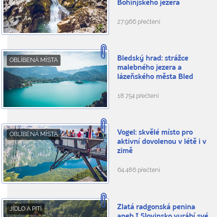
Bohinjského jezera
27.966 přečtení
Bledský hrad: strážce
OBLÍBENÁ MÍSTA
malebného jezera a
lázeňského města Bled
18.754 přečtení
Vogel: skvělé místo pro
OBLÍBENÁ MÍSTA
aktivní dovolenou v létě i v
zimě
64.486 přečtení
Zlatá radgonská penina
JÍDLO A PITÍ
aneb I Slovinsko vyrábí své