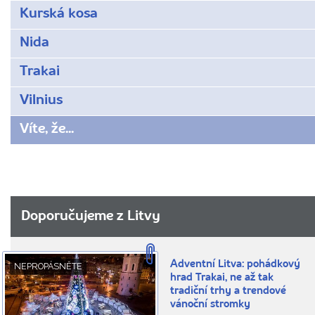
Kurská kosa
Nida
Trakai
Vilnius
Víte, že...
Doporučujeme z Litvy
Adventní Litva: pohádkový
NEPROPÁSNĚTE
hrad Trakai, ne až tak
tradiční trhy a trendové
vánoční stromky