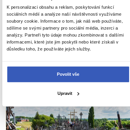
K personalizaci obsahu a reklam, poskytování funkcí
sociálních médií a analýze naší návštěvnosti využíváme
Zelená duše Pobaltí… Litva!
soubory cookie. Informace o tom, jak náš web používáte,
sdílíme se svými partnery pro sociální média, inzerci a
Vyberte si jeden z našich
8 zájezdů do Litvy
analýzy. Partneři tyto údaje mohou zkombinovat s dalšími
informacemi, které jste jim poskytli nebo které získali v
Zájezdy do Litvy
důsledku toho, že používáte jejich služby.
Nejbližší volný zájezd
již 21. srpna
Povolit vše
PŘEČTĚTE SI TAKÉ
Upravit