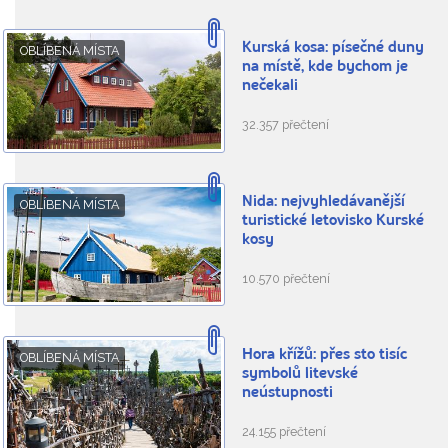
Kurská kosa: písečné duny
OBLÍBENÁ MÍSTA
na místě, kde bychom je
nečekali
32.357 přečtení
Nida: nejvyhledávanější
OBLÍBENÁ MÍSTA
turistické letovisko Kurské
kosy
10.570 přečtení
Hora křížů: přes sto tisíc
OBLÍBENÁ MÍSTA
symbolů litevské
neústupnosti
24.155 přečtení