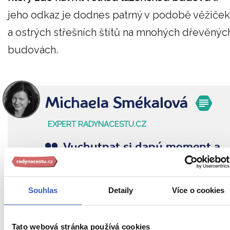
jeho odkaz je dodnes patrný v podobě věžiček
a ostrých střešních štítů na mnohých dřevěnýc
budovách.
Michaela Smékalová
EXPERT RADYNACESTU.CZ
Vychutnat si daný moment a
odnést si nezapomenutelné
zážitky – to je celá podstata
Souhlas
Detaily
Více o cookies
cestování.
Tato webová stránka používá cookies