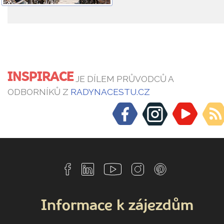
INSPIRACE
JE DÍLEM PRŮVODCŮ A
ODBORNÍKŮ Z
RADYNACESTU.CZ
Informace k zájezdům