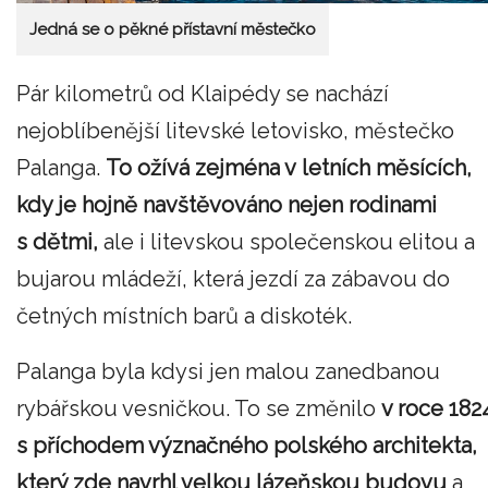
Jedná se o pěkné přístavní městečko
Pár kilometrů od Klaipédy se nachází
nejoblíbenější litevské letovisko, městečko
Palanga.
To ožívá zejména v letních měsících,
kdy je hojně navštěvováno nejen rodinami
s dětmi,
ale i litevskou společenskou elitou a
bujarou mládeží, která jezdí za zábavou do
četných místních barů a diskoték.
Palanga byla kdysi jen malou zanedbanou
rybářskou vesničkou. To se změnilo
v roce 182
s příchodem význačného polského architekta,
který zde navrhl velkou lázeňskou budovu
a