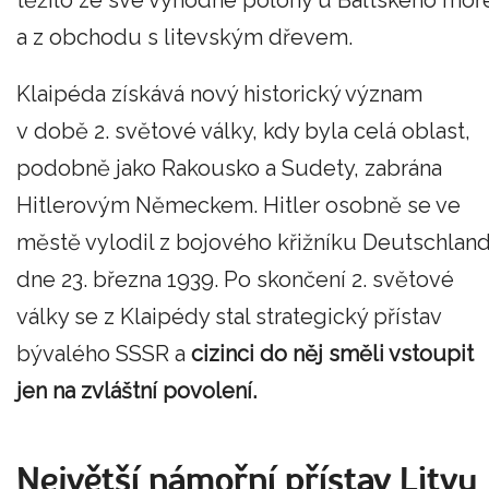
těžilo ze své výhodné polohy u Baltského moř
a z obchodu s litevským dřevem.
Klaipéda získává nový historický význam
v době 2. světové války, kdy byla celá oblast,
podobně jako Rakousko a Sudety, zabrána
Hitlerovým Německem. Hitler osobně se ve
městě vylodil z bojového křižníku Deutschlan
dne 23. března 1939. Po skončení 2. světové
války se z Klaipédy stal strategický přístav
bývalého SSSR a
cizinci do něj směli
vstoupit
jen na zvláštní povolení.
Největší námořní přístav Litvy