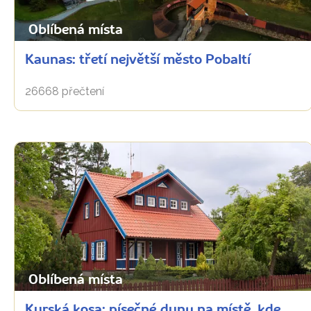
Oblíbená místa
Kaunas: třetí největší město Pobaltí
26668 přečtení
Oblíbená místa
Kurská kosa: písečné duny na místě, kde