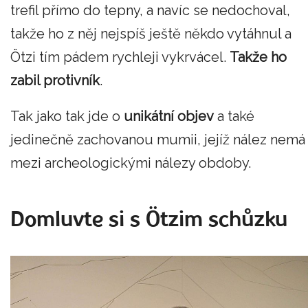
trefil přímo do tepny, a navíc se nedochoval,
takže ho z něj nejspíš ještě někdo vytáhnul a
Ötzi tím pádem rychleji vykrvácel.
Takže ho
zabil protivník
.
Tak jako tak jde o
unikátní objev
a také
jedinečně zachovanou mumii, jejíž nález nemá
mezi archeologickými nálezy obdoby.
Domluvte si s Ötzim schůzku