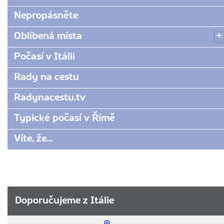
Nepropásněte
Oblíbená místa
Počasí v Itálii
Rady na cestu
Radynacestu.tv
Typické počasí v Římě
Víte, že...
Doporučujeme z Itálie