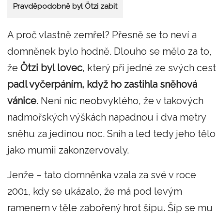
Pravděpodobně byl Ötzi zabit
A proč vlastně zemřel? Přesně se to neví a
domněnek bylo hodně. Dlouho se mělo za to,
že
Ötzi byl lovec
, který při jedné ze svých cest
padl vyčerpáním, když ho zastihla sněhová
vánice
. Není nic neobvyklého, že v takových
nadmořských výškách napadnou i dva metry
sněhu za jedinou noc. Sníh a led tedy jeho tělo
jako mumii zakonzervovaly.
Jenže – tato domněnka vzala za své v roce
2001, kdy se ukázalo, že má pod levým
ramenem v těle zabořený hrot šípu. Šíp se mu