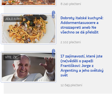
8.240 přečtení
Dobroty italské kuchyně:
JÍDLO A PITÍ
Addormentasuocere a
strozzapreti aneb Ne
všechno se dá přeložit
2.102 přečtení
17 zajímavostí, které jste
VÍTE, ŽE...
(ne)věděli o papeži
Františkovi: Jorge z
Argentiny a jeho světský
svět
12.649 přečtení