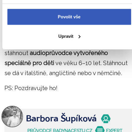
takže žádná nuda!
Můžete si v něm vlastníma
rukama osahat Ötziho sekerku i jiné nástroje,
Povolit vše
které lidi v pravěku používali.
Upravit
Pro více info si můžete do svého telefonu
stáhnout
audioprůvodce vytvořeného
speciálně pro děti
ve věku 6–10 let. Stáhnout
se dá v italštině, angličtině nebo v němčině.
PS: Pozdravujte ho!
Barbora Šupíková
PRŮVODCE RADYNACESTU.CZ
EXPERT