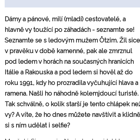
Dámy a pánové, milí (mladí) cestovatelé, a
hlavně vy toužící po záhadách - seznamte se!
Seznamte se s ledovým mužem Ötzim. Žil sice
v pravěku v době kamenné, pak ale zmrznul
pod ledem v horách na současných hranicích
Itálie a Rakouska a pod ledem si hověl až do
roku 1991, kdy ho prozradila vyčuhující hlava a
ramena. Našli ho náhodně kolemjdoucí turisté.
Tak schválně, o kolik starší je tento chlápek ne
vy? A víte, že ho dnes můžete navštívit a klidn
si s ním udělat i selfie?