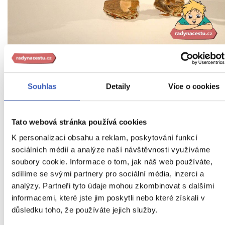
Setkat se s ním můžete v muzeu v Bolzanu
Souhlas
Detaily
Více o cookies
Není moc běžné, že by se mrtvolám dávaly
přezdívky. V tomto případě se ale přezdívka
Tato webová stránka používá cookies
Ötzi, vymyšlená podle Ötztalských Alp, ujala,
K personalizaci obsahu a reklam, poskytování funkcí
protože mluvit pořád o mrtvole či mumii by
sociálních médií a analýze naší návštěvnosti využíváme
bylo docela morbidní. Také se mu říká
soubory cookie. Informace o tom, jak náš web používáte,
sdílíme se svými partnery pro sociální média, inzerci a
Ötztalský yetti, Ledový muž, Muž z ledu
apod
analýzy. Partneři tyto údaje mohou zkombinovat s dalšími
informacemi, které jste jim poskytli nebo které získali v
Dnes lze Ötziho potkat v muzeu v italském
důsledku toho, že používáte jejich služby.
Bolzanu.
Muzeum je moderní a interaktivní,