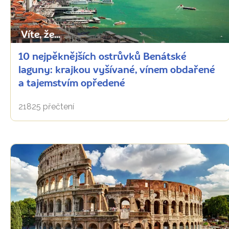
Víte, že...
10 nejpěknějších ostrůvků Benátské
laguny: krajkou vyšívané, vínem obdařené
a tajemstvím opředené
21825 přečtení