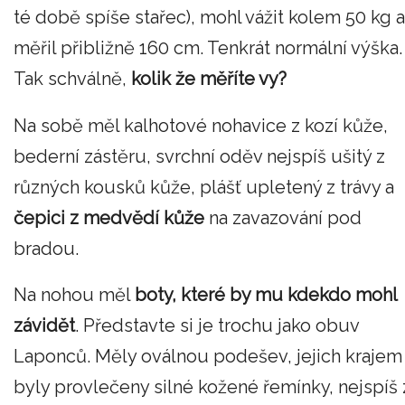
té době spíše stařec), mohl vážit kolem 50 kg a
měřil přibližně 160 cm. Tenkrát normální výška.
Tak schválně,
kolik že měříte vy?
Na sobě měl kalhotové nohavice z kozí kůže,
bederní zástěru, svrchní oděv nejspíš ušitý z
různých kousků kůže, plášť upletený z trávy a
čepici z medvědí kůže
na zavazování pod
bradou.
Na nohou měl
boty, které by mu kdekdo mohl
závidět
. Představte si je trochu jako obuv
Laponců. Měly oválnou podešev, jejich krajem
byly provlečeny silné kožené řemínky, nejspíš 