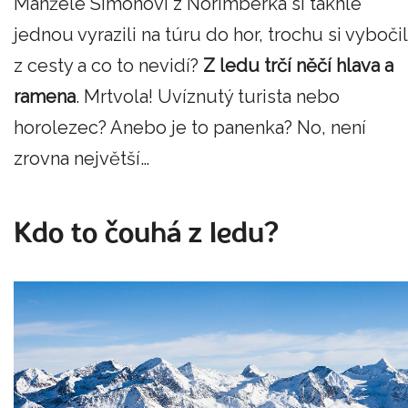
Manželé Simonovi z Norimberka si takhle
jednou vyrazili na túru do hor, trochu si vybočil
z cesty a co to nevidí?
Z ledu trčí něčí hlava a
ramena
. Mrtvola! Uvíznutý turista nebo
horolezec? Anebo je to panenka? No, není
zrovna největší…
Kdo to čouhá z ledu?