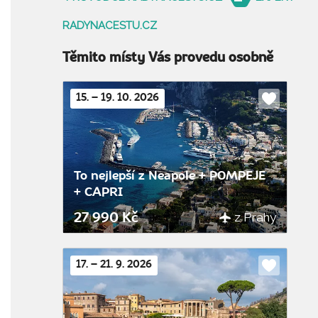
RADYNACESTU.CZ
Těmito místy Vás provedu osobně
15. – 19. 10. 2026
Do
oblíbenýc
To nejlepší z Neapole + POMPEJE
+ CAPRI
z Prahy
27 990 Kč
17. – 21. 9. 2026
Do
oblíbenýc