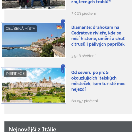
zbytečných trablů?
3.063 přečtení
Diamante: drahokam na
OBLÍBENÁ MÍSTA
Cedrátové riviéře, kde se
mísí historie, umění a chuť
citrusů i pálivých papriček
3.926 přečtení
Od severu po jih: 5
INSPIRACE
okouzlujících italských
městeček, kam turisté moc
nejezdí
60.057 přečtení
Nejnovější z Itálie