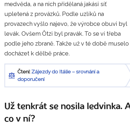
medvěda, a na nich přidělaná jakási síť
upletená z provázků. Podle uzlíků na
provazech vyšlo najevo, že výrobce obuvi byl
levák. Ovšem Ötzi byl pravák. To se ví třeba
podle jeho zbraně. Takže už v té době muselo
docházet k dělbě práce.
Čtení:
Zájezdy do Itálie – srovnání a
doporučení
Už tenkrát se nosila ledvinka. 
co v ní?