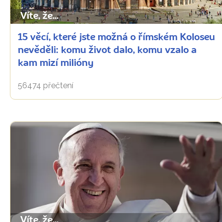
Víte, že...
15 věcí, které jste možná o římském Koloseu
nevěděli: komu život dalo, komu vzalo a
kam mizí milióny
56474 přečtení
Víte, že...