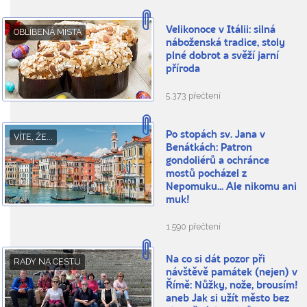
Velikonoce v Itálii: silná
OBLÍBENÁ MÍSTA
náboženská tradice, stoly
plné dobrot a svěží jarní
příroda
5.373 přečtení
Po stopách sv. Jana v
VÍTE, ŽE...
Benátkách: Patron
gondoliérů a ochránce
mostů pocházel z
Nepomuku... Ale nikomu ani
muk!
1.590 přečtení
Na co si dát pozor při
RADY NA CESTU
návštěvě památek (nejen) v
Římě: Nůžky, nože, brousím!
aneb Jak si užít město bez