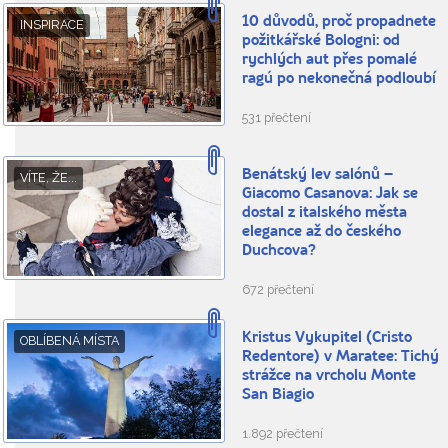
10 důvodů, proč propadnete
INSPIRACE
požitkářské Bologni: od
rychlých aut přes pomalé
ragú po nekonečná podloubí
531 přečtení
Benátský lev salónů –
VÍTE, ŽE...
Giacomo Casanova: Jak se
dostal z italského města
elegance až do českého
Duchcova?
672 přečtení
Kristus Vykupitel (Cristo
OBLÍBENÁ MÍSTA
Redentore) v Maratee: Tichý
strážce na vrcholu Monte
San Biagio
1.892 přečtení