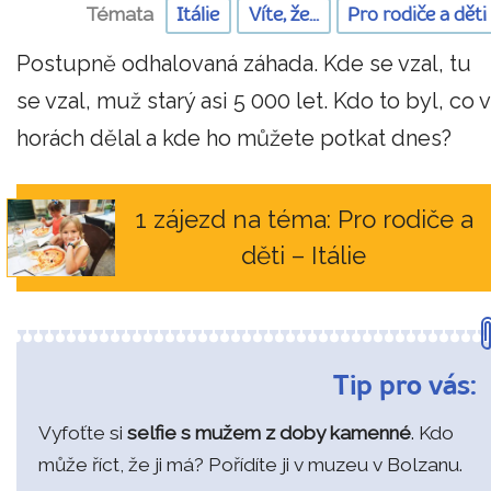
Témata
Itálie
Víte, že...
Pro rodiče a děti
Postupně odhalovaná záhada. Kde se vzal, tu
se vzal, muž starý asi 5 000 let. Kdo to byl, co v
horách dělal a kde ho můžete potkat dnes?
1 zájezd na téma: Pro rodiče a
děti – Itálie
Tip pro vás:
Vyfoťte si
selfie s mužem z doby kamenné
. Kdo
může říct, že ji má? Pořídíte ji v muzeu v Bolzanu.