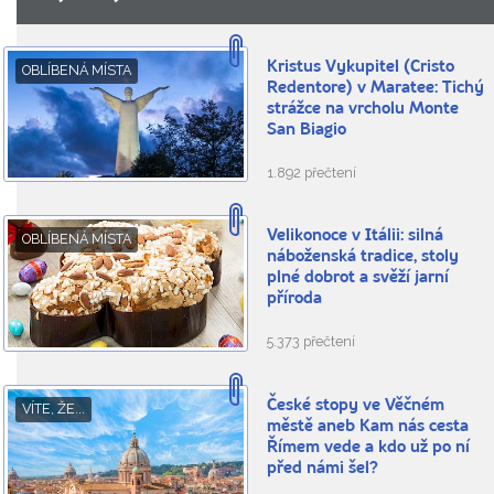
Kristus Vykupitel (Cristo
OBLÍBENÁ MÍSTA
Redentore) v Maratee: Tichý
strážce na vrcholu Monte
San Biagio
1.892 přečtení
Velikonoce v Itálii: silná
OBLÍBENÁ MÍSTA
náboženská tradice, stoly
plné dobrot a svěží jarní
příroda
5.373 přečtení
České stopy ve Věčném
VÍTE, ŽE...
městě aneb Kam nás cesta
Římem vede a kdo už po ní
před námi šel?