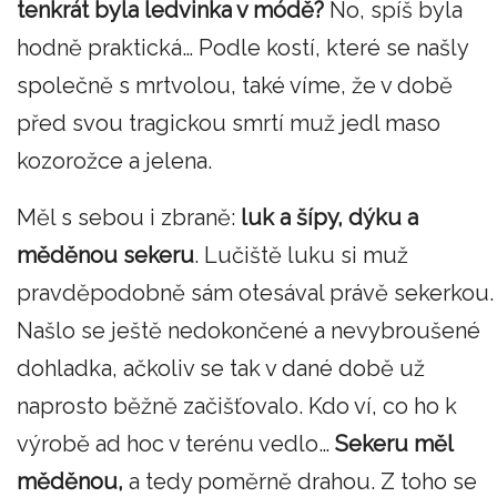
tenkrát byla ledvinka v módě?
No, spíš byla
hodně praktická… Podle kostí, které se našly
společně s mrtvolou, také víme, že v době
před svou tragickou smrtí muž jedl maso
kozorožce a jelena.
Měl s sebou i zbraně:
luk a šípy, dýku a
měděnou sekeru
. Lučiště luku si muž
pravděpodobně sám otesával právě sekerkou.
Našlo se ještě nedokončené a nevybroušené
dohladka, ačkoliv se tak v dané době už
naprosto běžně začišťovalo. Kdo ví, co ho k
výrobě ad hoc v terénu vedlo…
Sekeru měl
měděnou,
a tedy poměrně drahou. Z toho se