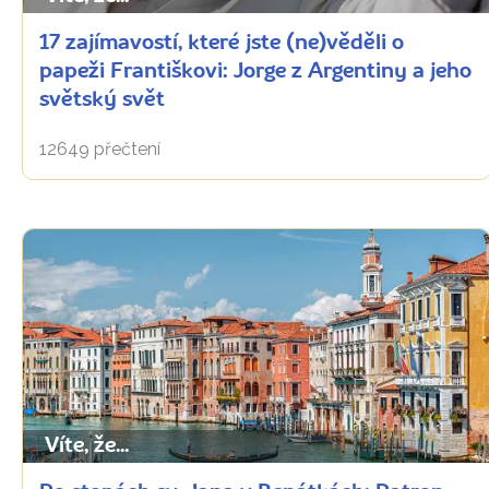
17 zajímavostí, které jste (ne)věděli o
papeži Františkovi: Jorge z Argentiny a jeho
světský svět
12649 přečtení
Víte, že...