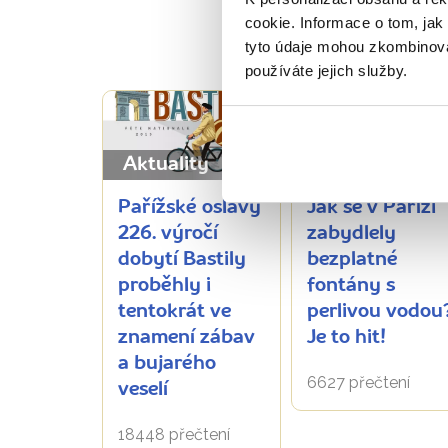
cookie. Informace o tom, jak
PŘEČT
tyto údaje mohou zkombinovat
používáte jejich služby.
Aktuality
Aktuality
Pařížské oslavy
Jak se v Paříži
226. výročí
zabydlely
dobytí Bastily
bezplatné
proběhly i
fontány s
tentokrát ve
perlivou vodou
znamení zábav
Je to hit!
a bujarého
6627 přečtení
veselí
18448 přečtení