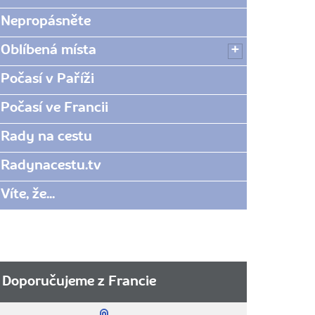
Nepropásněte
Oblíbená místa
Počasí v Paříži
Počasí ve Francii
Rady na cestu
Radynacestu.tv
Víte, že...
Doporučujeme z Francie