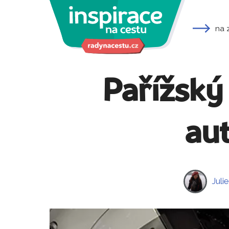
na 
Pařížský
au
Juli