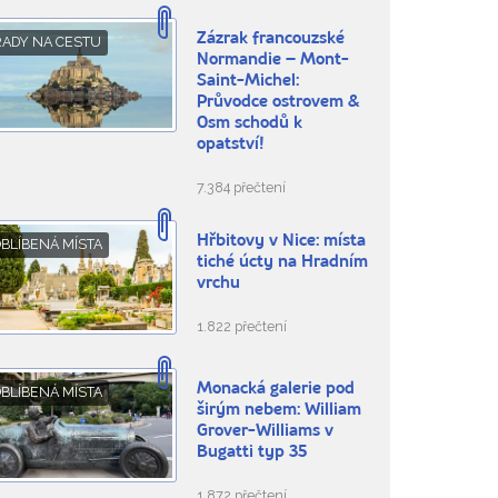
Zázrak francouzské
RADY NA CESTU
Normandie – Mont-
Saint-Michel:
Průvodce ostrovem &
Osm schodů k
opatství!
7.384 přečtení
Hřbitovy v Nice: místa
BLÍBENÁ MÍSTA
tiché úcty na Hradním
vrchu
1.822 přečtení
Monacká galerie pod
BLÍBENÁ MÍSTA
širým nebem: William
Grover-Williams v
Bugatti typ 35
1.872 přečtení