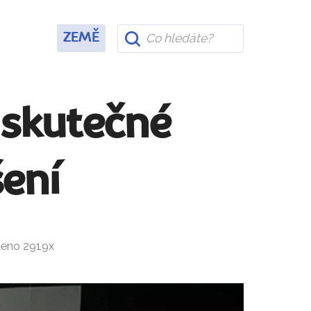
ZEMĚ
 skutečné
ení
čteno 2919x