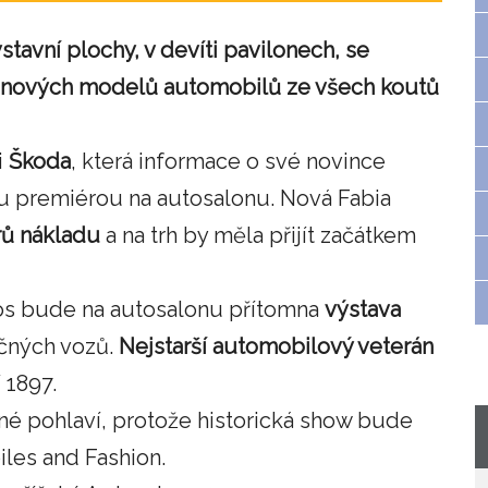
tavní plochy, v devíti pavilonech, se
ka nových modelů automobilů ze všech koutů
i
Škoda
, která informace o své novince
ou premiérou na autosalonu. Nová Fabia
trů nákladu
a na trh by měla přijít začátkem
etos bude na autosalonu přítomna
výstava
ečných vozů.
Nejstarší automobilový veterán
 1897.
žné pohlaví, protože historická show bude
es and Fashion.