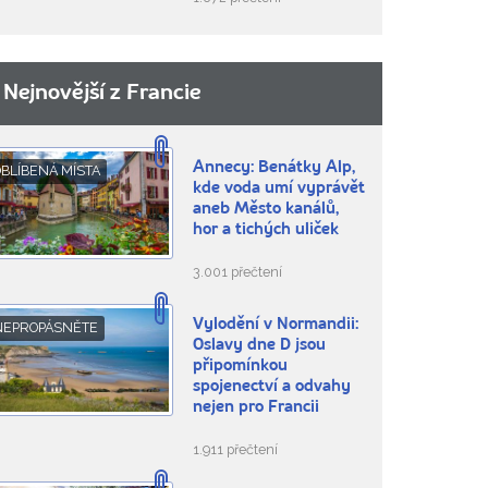
Nejnovější z Francie
Annecy: Benátky Alp,
BLÍBENÁ MÍSTA
kde voda umí vyprávět
aneb Město kanálů,
hor a tichých uliček
3.001 přečtení
Vylodění v Normandii:
NEPROPÁSNĚTE
Oslavy dne D jsou
připomínkou
spojenectví a odvahy
nejen pro Francii
1.911 přečtení