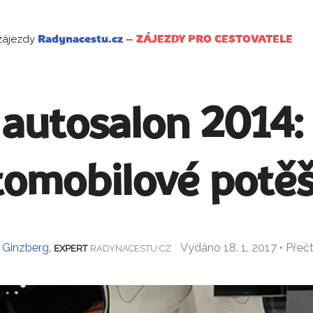
zájezdy
Radynacestu.cz
–
ZÁJEZDY PRO CESTOVATELE
 autosalon 2014:
tomobilové potěš
e Ginzberg
,
Vydáno 18. 1. 2017 • Pře
EXPERT
RADYNACESTU.CZ