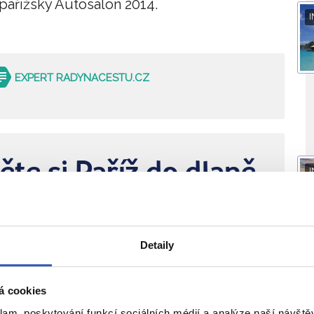
pařížský Autosalon 2014.
I
EXPERT RADYNACESTU.CZ
te si Paříž do dlaně
I
 jeden z našich
17 zájezdů do Paříže
do Paříže
Detaily
ý zájezd
již 16. září
á cookies
klam, poskytování funkcí sociálních médií a analýze naší návšt