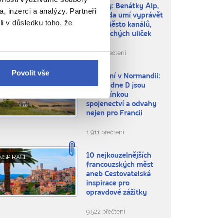
Annecy: Benátky Alp,
BLÍBENÁ MÍSTA
, inzerci a analýzy. Partneři
kde voda umí vyprávět
li v důsledku toho, že
aneb Město kanálů,
hor a tichých uliček
3.001 přečtení
Povolit vše
Vylodění v Normandii:
NEPROPÁSNĚTE
Oslavy dne D jsou
připomínkou
spojenectví a odvahy
nejen pro Francii
1.911 přečtení
10 nejkouzelnějších
NSPIRACE
francouzských měst
aneb Cestovatelská
inspirace pro
opravdové zážitky
9.522 přečtení