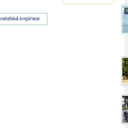
ovatelská inspirace
O
O