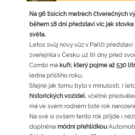
Na 96 tisících metrech čtverečných výs
během 18 dní představí víc jak stov
světa.
Letos svůj nový vůz v Paříži představí 
zveřejnila v Česku už tři dny před sv
Combi má
kufr, který pojme až 530 li
ledna příštího roku.
Stejně jak tomu bylo v minulosti, i l
historických vozidel
, včetně předvál
má ve svém rodném listě rok narození
Na své si ovšem tento rok přijde i ně
doplněna
módní přehlídkou
Automobil