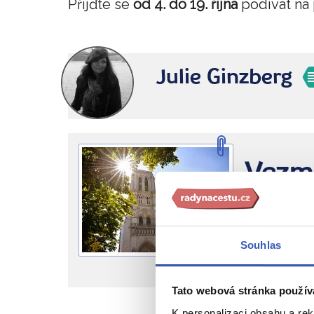
Přijďte se
od 4. do 19. října
podívat na 
Julie Ginzberg
Vezmě
Vyberte si
Zájezdy 
Souhlas
Nejbližší voln
Tato webová stránka použív
K personalizaci obsahu a re