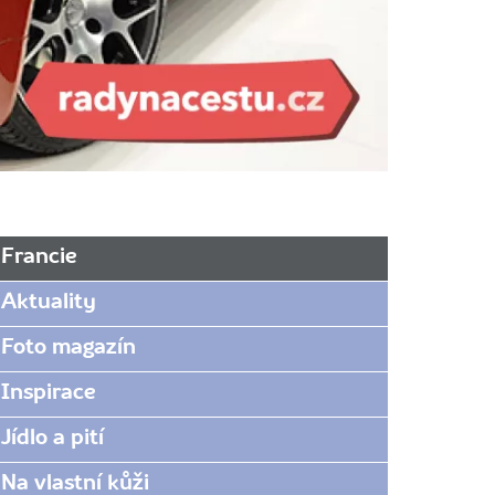
Francie
Aktuality
Foto magazín
Inspirace
Jídlo a pití
Na vlastní kůži