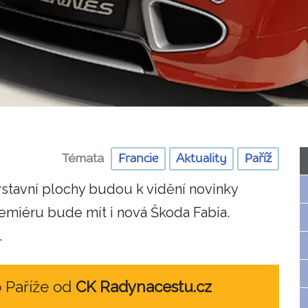
Témata
Francie
Aktuality
Paříž
ýstavní plochy budou k vidění novinky
emiéru bude mít i nová Škoda Fabia.
.
o Paříže od
CK Radynacestu.cz