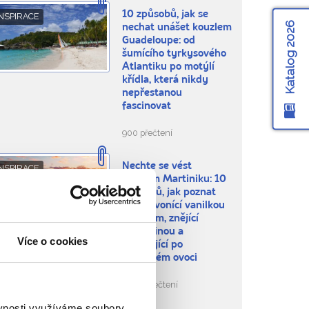
10 způsobů, jak se
NSPIRACE
Katalog 2026
nechat unášet kouzlem
Guadeloupe: od
šumícího tyrkysového
Atlantiku po motýlí
křídla, která nikdy
nepřestanou
fascinovat
900 přečtení
Nechte se vést
NSPIRACE
rytmem Martiniku: 10
způsobů, jak poznat
ostrov vonící vanilkou
a rumem, znějící
kreolštinou a
Více o cookies
chutnající po
exotickém ovoci
1.093 přečtení
ěvnosti využíváme soubory