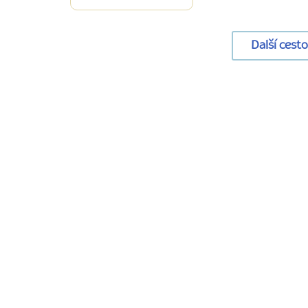
Další cest
URL
stránky:
www.radynacestu.cz/magazin/parizsky-
autosalon-
2014-
skutecne-
automobilove-
poteseni/