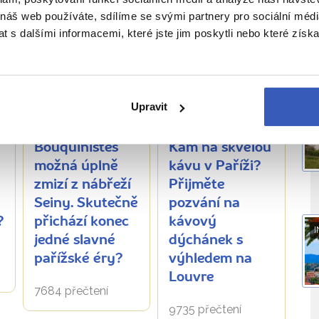
O
 náš web používáte, sdílíme se svými partnery pro sociální média
ĚTE SI TAKÉ
 s dalšími informacemi, které jste jim poskytli nebo které získa
Upravit
Aktuality
Aktuality
Bouquinistes
Kam na skvělou
možná úplně
kávu v Paříži?
zmizí z nábřeží
Přijměte
Seiny. Skutečně
pozvání na
?
přichází konec
kávový
I
jedné slavné
dýchánek s
pařížské éry?
výhledem na
Louvre
7684 přečtení
9735 přečtení