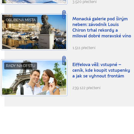
3.520 přečtení
Monacká galerie pod širým
OBLÍBENÁ MÍSTA
nebem: závodník Louis
Chiron trhal rekordy a
miloval dobré moravské víno
1.511 přečtení
Eiffelova věž: vstupné –
RADY NA CESTU
ceník, kde koupit vstupenky
a jak se vyhnout frontám
239.122 přečtení