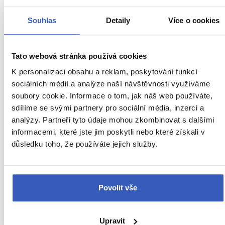
4976 přečtení
Souhlas
Detaily
Více o cookies
Tato webová stránka používá cookies
Další cestovatelská inspirace
K personalizaci obsahu a reklam, poskytování funkcí
sociálních médií a analýze naší návštěvnosti využíváme
soubory cookie. Informace o tom, jak náš web používáte,
URL
Francie
sdílíme se svými partnery pro sociální média, inzerci a
stránky:
analýzy. Partneři tyto údaje mohou zkombinovat s dalšími
www.radynacestu.cz/magazin/kam-
Aktuality
informacemi, které jste jim poskytli nebo které získali v
na-
důsledku toho, že používáte jejich služby.
skvelou-
Foto magazín
kavu-
Inspirace
v-
parizi-
Povolit vše
Jídlo a pití
prijmete-
pozvani-
Na vlastní kůži
na-
Upravit