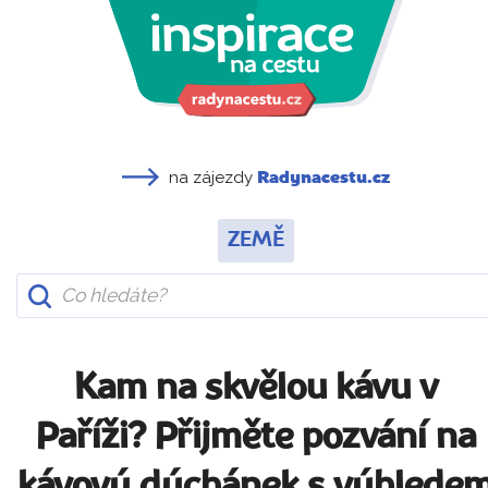
na zájezdy
Radynacestu.cz
ZEMĚ
Kam na skvělou kávu v
Paříži? Přijměte pozvání na
kávový dýchánek s výhlede