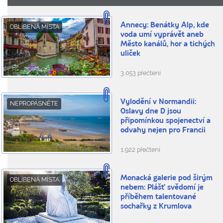
Annecy: Benátky Alp, kde
OBLÍBENÁ MÍSTA
voda umí vyprávět aneb
Město kanálů, hor a tichých
uliček
3.053 přečtení
Vylodění v Normandii:
NEPROPÁSNĚTE
Oslavy dne D jsou
připomínkou spojenectví a
odvahy nejen pro Francii
1.922 přečtení
Monacká galerie pod širým
OBLÍBENÁ MÍSTA
nebem: Plášť svědomí je
příběhem talentované
sochařky z Krumlova