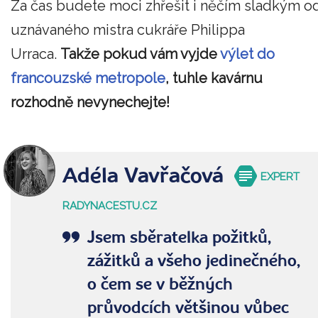
Za čas budete moci zhřešit i něčím sladkým o
uznávaného mistra cukráře Philippa
Urraca.
Takže pokud vám vyjde
výlet do
francouzské metropole
, tuhle kavárnu
rozhodně nevynechejte!
Adéla Vavřačová
EXPERT
RADYNACESTU.CZ
Jsem sběratelka požitků,
zážitků a všeho jedinečného,
o čem se v běžných
průvodcích většinou vůbec