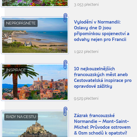
3.053 přečtení
Vylodění v Normandii:
NEPROPÁSNĚTE
Oslavy dne D jsou
připomínkou spojenectví a
odvahy nejen pro Francii
1.922 přečtení
10 nejkouzelnějších
INSPIRACE
francouzských měst aneb
Cestovatelská inspirace pro
opravdové zážitky
9.529 přečtení
Zázrak francouzské
RADY NA CESTU
Normandie – Mont-Saint-
Michel: Průvodce ostrovem
& Osm schodů k opatství!