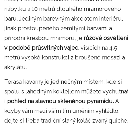
nábytku a 10 metrů dlouhého mramorového
baru. Jediným barevným akceptem interiéru,
jinak prostoupeného zemitými barvami a
přírodní kresbou mramoru, je
růžové osvětlení
v podobě průsvitných vajec,
visících na 4,5
metrů vysoké konstrukci z broušené mosazi a
akrylátu.
Terasa kavárny je jedinečným místem, kde si
spolu s lahodným koktejlem můžete vychutna
i
pohled na slavnou skleněnou pyramidu.
A
kdyby vám mezi vším tím uměním vyhládlo,
dejte si třeba tradiční slaný koláč zvaný quiche