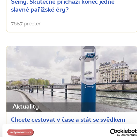
Seiny. Skutečně přichází konec jedné
slavné pařížské éry?
7687 přečtení
Aktuality
Chcete cestovat v čase a stát se svědkem
událostí, které hýbaly Paříží roku 1628?
Víme, jak na to!