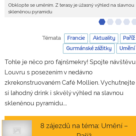
Obklopte se uměním. Z terasy je úžasný výhled na slavnou
skleněnou pyramidu
Témata
Francie
Aktuality
Paříž
Gurmánské zážitky
Umění
Tohle je něco pro fajnšmekry! Spojte návštěvu
Louvru s posezením v nedávno
zkrekonstruovaném Café Mollien. Vychutnejte
si lahodný drink i skvělý výhled na slavnou
skleněnou pyramidu...
8 zájezdů na téma: Umění –
Paříž