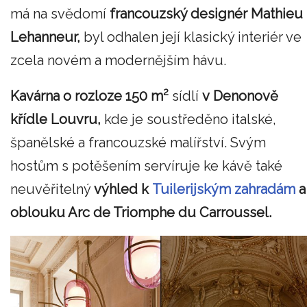
má na svědomí
francouzský designér Mathieu
Lehanneur,
byl odhalen její klasický interiér ve
zcela novém a modernějším hávu.
2
Kavárna o rozloze 150 m
sídlí
v Denonově
křídle Louvru,
kde je soustředěno italské,
španělské a francouzské malířství. Svým
hostům s potěšením servíruje ke kávě také
neuvěřitelný
výhled k
Tuilerijským zahradám
a
oblouku Arc de Triomphe du Carroussel.