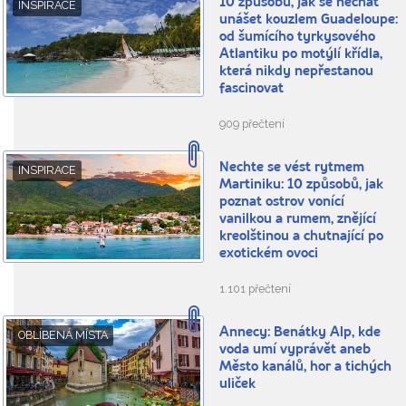
10 způsobů, jak se nechat
INSPIRACE
unášet kouzlem Guadeloupe:
od šumícího tyrkysového
Atlantiku po motýlí křídla,
která nikdy nepřestanou
fascinovat
909 přečtení
Nechte se vést rytmem
INSPIRACE
Martiniku: 10 způsobů, jak
poznat ostrov vonící
vanilkou a rumem, znějící
kreolštinou a chutnající po
exotickém ovoci
1.101 přečtení
Annecy: Benátky Alp, kde
OBLÍBENÁ MÍSTA
voda umí vyprávět aneb
Město kanálů, hor a tichých
uliček