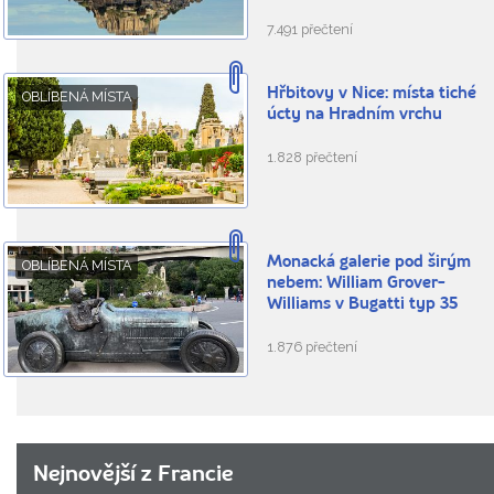
7.491 přečtení
Hřbitovy v Nice: místa tiché
OBLÍBENÁ MÍSTA
úcty na Hradním vrchu
1.828 přečtení
Monacká galerie pod širým
OBLÍBENÁ MÍSTA
nebem: William Grover-
Williams v Bugatti typ 35
1.876 přečtení
Nejnovější z Francie