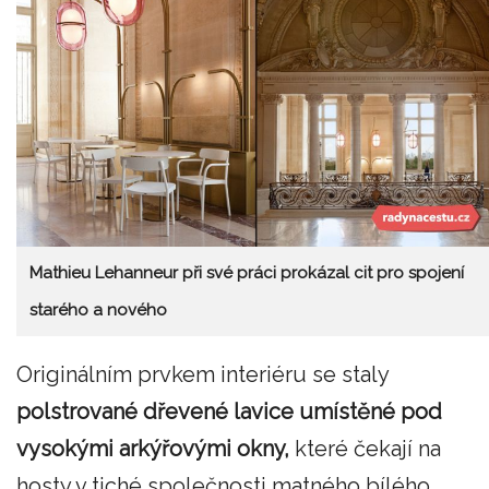
Mathieu Lehanneur při své práci prokázal cit pro spojení
starého a nového
Originálním prvkem interiéru se staly
polstrované dřevené lavice umístěné pod
vysokými arkýřovými okny,
které čekají na
hosty v tiché společnosti matného bílého