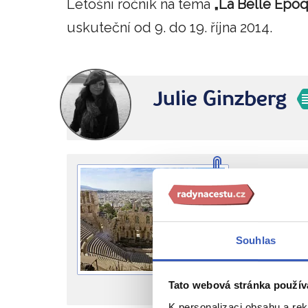
Letošní ročník na téma
„La Belle Epoq
uskuteční od 9. do 19. října 2014.
Julie Ginzberg
Pozn
Vyberte si
Souhlas
Zájezdy 
Tato webová stránka použív
Nejbližší voln
K personalizaci obsahu a re