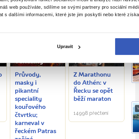
 náš web používáte, sdílíme se svými partnery pro sociální média
O
 s dalšími informacemi, které jste jim poskytli nebo které získa
ĚTE SI TAKÉ
Upravit
I
Aktuality
Aktuality
o
Průvody,
Z Marathonu
masky i
do Athén: v
pikantní
Řecku se opět
speciality
běží maraton
kouřového
V
14998 přečtení
čtvrtku;
karneval v
řeckém Patras