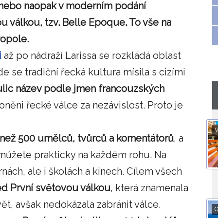
 anebo naopak v moderním podání
 válkou, tzv. Belle Epoque. To vše na
ropole.
i
až po nádraží Larissa se rozkládá oblast
 se tradiční řecká kultura mísila s cizími
ulic název podle jmen francouzských
kloněni řecké válce za nezávislost. Proto je
V
 než 500 umělců, tvůrců a komentátorů
, a
můžete prakticky na každém rohu. Na
rnách, ale i školách a kinech. Cílem všech
d První světovou válkou
, která znamenala
t, avšak nedokázala zabránit válce.
O