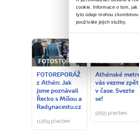
cookie. Informace o tom, jak
tyto údaje mohou zkombinovat
PŘEČT
používáte jejich služby.
Aktuality
FOTOSTORY
Athénské metr
FOTOREPORÁŽ
vás vezme zpět
z Athén: Jak
v čase. Svezte
jsme poznávali
se!
Řecko s Míšou a
Radynacestu.cz
5655 přečtení
11269 přečtení