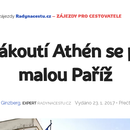
zájezdy
Radynacestu.cz
–
ZÁJEZDY PRO CESTOVATELE
zákoutí Athén se
malou Paříž
e Ginzberg
,
Vydáno 23. 1. 2017 • Přeč
EXPERT
RADYNACESTU.CZ