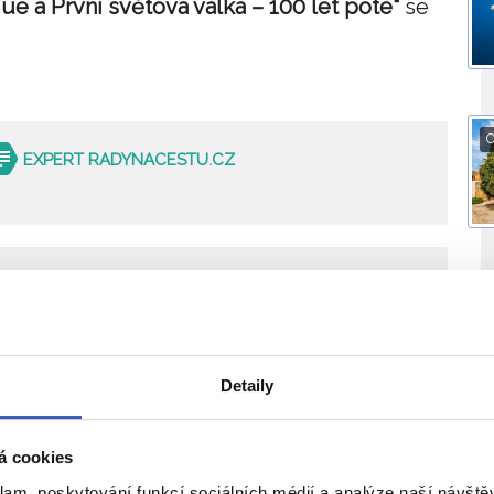
ue a První světová válka – 100 let poté“
se
O
EXPERT RADYNACESTU.CZ
ejte božské Athény
O
 jeden z našich
3 zájezdů do Athén
Detaily
do Athén
á cookies
ý zájezd
již 7. října
klam, poskytování funkcí sociálních médií a analýze naší návšt