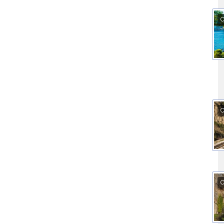
O
O
O