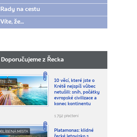
Rady na cestu
Víte, že...
Doporučujeme z Řecka
10 věcí, které jste o
ÍTE, ŽE...
Krétě nejspíš vůbec
netušili: sníh, počátky
evropské civilizace a
konec kontinentu
1.792 přečtení
Platamonas: klidné
BLÍBENÁ MÍSTA
řecké letovisko s