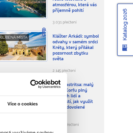
atmosférou, která vás
Katalog 2026
příjemně pohltí
3.031 přečtení
Klášter Arkádi: symbol
BLÍBENÁ MÍSTA
odvahy v samém srdci
Kréty, který přilákal
pozornost zbytku
světa
2.145 přečtení
Paleokastritsa: malý
BLÍBENÁ MÍSTA
ráj na Korfu plný
dobrých lidí a
možností, jak využít
Více o cookies
čas na dovolené
naplno
18.506 přečtení
ěvnosti využíváme soubory