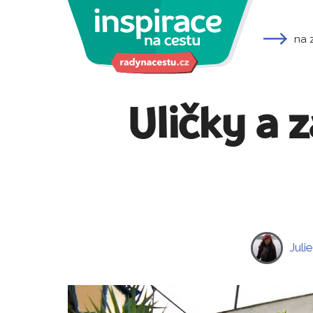
na 
Uličky a 
Juli