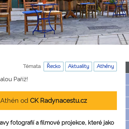
Témata
Řecko
Aktuality
Athény
alou Paříž!
o Athén od
CK Radynacestu.cz
tavy fotografií a filmové projekce,
které jako