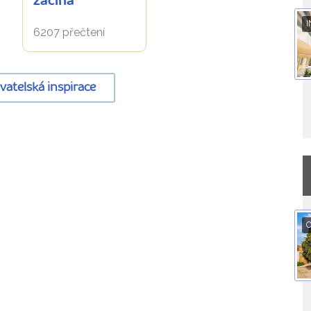
začíná
I
6207 přečtení
ovatelská inspirace
O