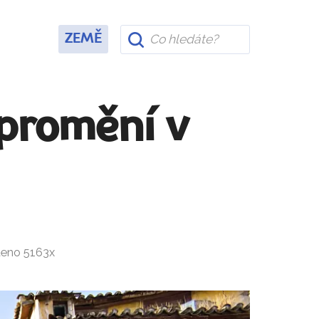
ZEMĚ
 promění v
teno 5163x