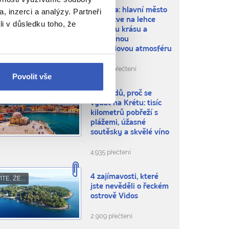
Kerkyra: hlavní město
, inzerci a analýzy. Partneři
BLÍBENÁ MÍSTA
Korfu zve na lehce
li v důsledku toho, že
omšelou krásu a
jedinečnou
festivalovou atmosféru
26.037 přečtení
Povolit vše
5 důvodů, proč se
NSPIRACE
vydat na Krétu: tisíc
kilometrů pobřeží s
plážemi, úžasné
soutěsky a skvělé víno
4.935 přečtení
4 zajímavosti, které
ÍTE, ŽE...
jste nevěděli o řeckém
ostrově Vidos
2.909 přečtení