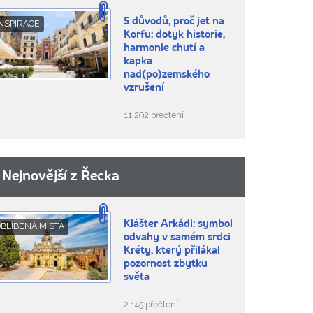
5 důvodů, proč jet na
NSPIRACE
Korfu: dotyk historie,
harmonie chutí a
kapka
nad(po)zemského
vzrušení
11.292 přečtení
Nejnovější z Řecka
Klášter Arkádi: symbol
BLÍBENÁ MÍSTA
odvahy v samém srdci
Kréty, který přilákal
pozornost zbytku
světa
2.145 přečtení