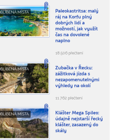
Paleokastritsa: malý
BLÍBENÁ MÍSTA
ráj na Korfu plný
dobrých lidí a
možností, jak využít
čas na dovolené
naplno
18.506 přečtení
Zubačka v Řecku:
BLÍBENÁ MÍSTA
zážitková jízda s
nezapomenutelnými
výhledy na okolí
11.762 přečtení
Klášter Mega Spileo:
BLÍBENÁ MÍSTA
údajně nejstarší řecký
klášter, zasazený do
skály