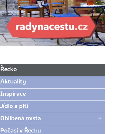
Řecko
Aktuality
Inspirace
Jídlo a pití
Oblíbená místa
Počasí v Řecku