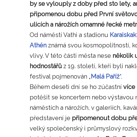
by se vylouply z doby před sto lety,
připomenou dobu před První světovou
ulicích a nárožích omamné řecké met
Od náměstí Vathi a stadionu
Karaiskak
Athén
známá svou kosmopolitností, kde
vlivy. V této části města nese
několik 
hodnostářů
z 19. století, kteří byli na
festival pojmenován „
Malá Paříž
“.
Během deseti dní se ho zúčastní
více
potěšit se koncertem nebo výstavou 
náměstích a nárožích, v galeriích, kavá
představení je
připomenout dobu pře
velký společenský i průmyslový rozkvě