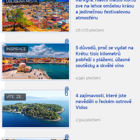
Kerkyra: hlavní město Korfu
OBLÍBENÁ MÍSTA
zve na lehce omšelou krásu
a jedinečnou festivalovou
atmosféru
26.076 přečtení
5 důvodů, proč se vydat na
INSPIRACE
Krétu: tisíc kilometrů
pobřeží s plážemi, úžasné
soutěsky a skvělé víno
4.940 přečtení
4 zajímavosti, které jste
VÍTE, ŽE...
nevěděli o řeckém ostrově
Vidos
2.914 přečtení