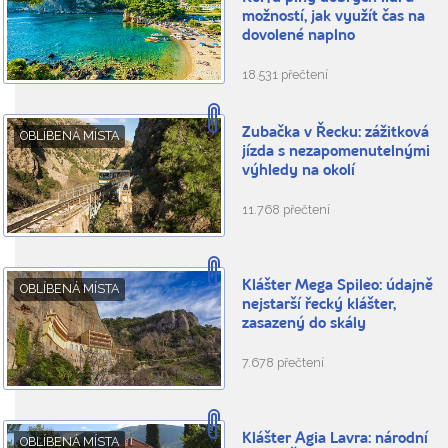
možností, jak využít čas na
dovolené naplno
18.531 přečtení
Zubačka v Řecku: zážitková
OBLÍBENÁ MÍSTA
jízda s nezapomenutelnými
výhledy na okolí
11.768 přečtení
Klášter Mega Spileo: údajně
OBLÍBENÁ MÍSTA
nejstarší řecký klášter,
zasazený do skály
7.678 přečtení
Klášter Agia Lavra: národní
OBLÍBENÁ MÍSTA