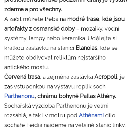
zdarma a pro všechny.
A začít můžete třeba na
modré trase, kde jsou
artefakty z osmanské doby
– mozaiky, vodní
systémy, lampy nebo keramika. Udělejte si
krátkou zastávku na stanici
Elanoias,
kde se
můžete obdivovat reliktům nejstaršího
antického mostu.
Červená trasa
, a zejména zastávka
Acropoli
, je
zas vstupenkou na výstavu replik soch
Parthenonu
,
chrámu bohyně Pallas Athény.
Sochařská výzdoba Parthenonu je velmi
rozsáhlá, a tak i v metru pod
Athénami
dílo
sochaře Feidia najdeme na většině stanic linky.