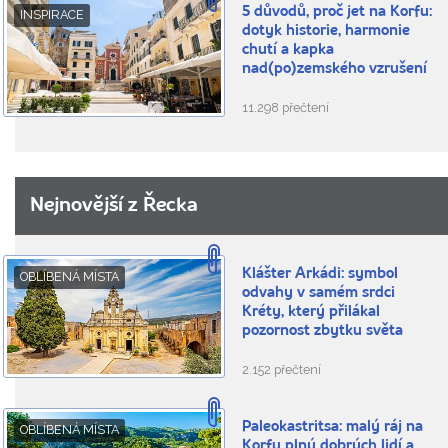
5 důvodů, proč jet na Korfu:
INSPIRACE
dotyk historie, harmonie
chutí a kapka
nad(po)zemského vzrušení
11.298 přečtení
Nejnovější z Řecka
Klášter Arkádi: symbol
OBLÍBENÁ MÍSTA
odvahy v samém srdci
Kréty, který přilákal
pozornost zbytku světa
2.152 přečtení
Paleokastritsa: malý ráj na
OBLÍBENÁ MÍSTA
Korfu plný dobrých lidí a