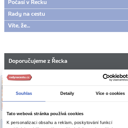
Počasí v Řecku
Rady na cestu
Víte, že...
Doporučujeme z Řecka
10 věcí, které jste o Krétě
VÍTE, ŽE...
nejspíš vůbec netušili: sníh,
počátky evropské civilizace
Souhlas
Detaily
Více o cookies
a konec kontinentu
1.806 přečtení
Tato webová stránka používá cookies
K personalizaci obsahu a reklam, poskytování funkcí
Platamonas: klidné řecké
OBLÍBENÁ MÍSTA