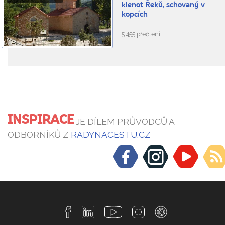
klenot Řeků, schovaný v
kopcích
5.455 přečtení
INSPIRACE
JE DÍLEM PRŮVODCŮ A
ODBORNÍKŮ Z
RADYNACESTU.CZ