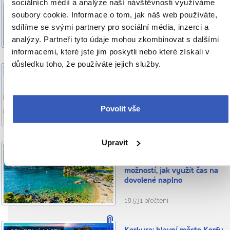
sociálních médií a analýze naší návštěvnosti využíváme
letovisko s atmosférou,
která vás příjemně pohltí
soubory cookie. Informace o tom, jak náš web používáte,
sdílíme se svými partnery pro sociální média, inzerci a
3.041 přečtení
analýzy. Partneři tyto údaje mohou zkombinovat s dalšími
informacemi, které jste jim poskytli nebo které získali v
důsledku toho, že používáte jejich služby.
Klášter Arkádi: symbol
OBLÍBENÁ MÍSTA
odvahy v samém srdci
Kréty, který přilákal
pozornost zbytku světa
Povolit vše
2.152 přečtení
Upravit
Paleokastritsa: malý ráj na
OBLÍBENÁ MÍSTA
Korfu plný dobrých lidí a
možností, jak využít čas na
dovolené naplno
18.531 přečtení