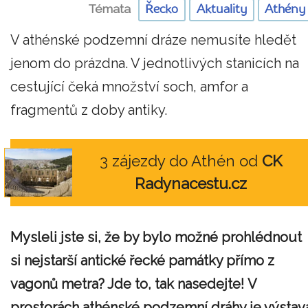
Témata
Řecko
Aktuality
Athény
V athénské podzemní dráze nemusíte hledět
jenom do prázdna. V jednotlivých stanicích na
cestující čeká množství soch, amfor a
fragmentů z doby antiky.
3 zájezdy do Athén od
CK
Radynacestu.cz
Mysleli jste si, že by bylo možné
prohlédnout
si nejstarší
antické řecké
památky přímo z
vagonů metra? Jde to, tak nasedejte! V
prostorách athénské podzemní dráhy je výstav