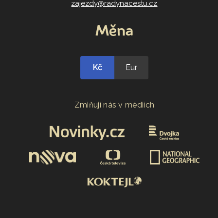
zajezdy@radynacestu.cz
Měna
Kč
Eur
Zmiňují nás v médiích