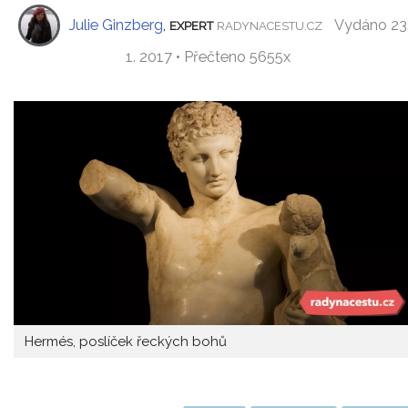
Julie Ginzberg
,
Vydáno 23
EXPERT
RADYNACESTU.CZ
1. 2017 • Přečteno 5655x
Hermés, poslíček řeckých bohů