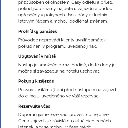
přizpůsoben okolnostem. Časy odletu a příletu,
pokud jsou známy, najdete u zájezdu a budou
upřesněny v pokynech. Jsou dány aktuálním
letovým řádem a mohou podléhat změnám.
Prohlídky památek
Průvodce neprovádí klienty uvnitř památek,
pokud není v programu uvedeno jinak.
Ubytování v místě
Nástup je umožněn po 14. hodině, do té doby je
možné si zavazadla na hotelu uschovat.
Pokyny k zájezdu
Pokyny zasíláme 7 dní před nástupem na zájezd
do e-mailu uvedeného ve Vaší rezervaci.
Rezervujte včas
Doporučujeme rezervaci provést co nejdříve.
Cena zájezdu je závislá na aktuálních cenách
letenek, a ty se mohou v čase měnit.