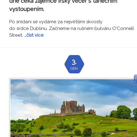
dne čeká zájemce irský večer s tanečním
vystoupením.
Po snídani se vydáme za největšími skvosty
do srdce Dublinu. Začneme na rušném bulváru O'Connell
Street,
…číst více
3.
DEN