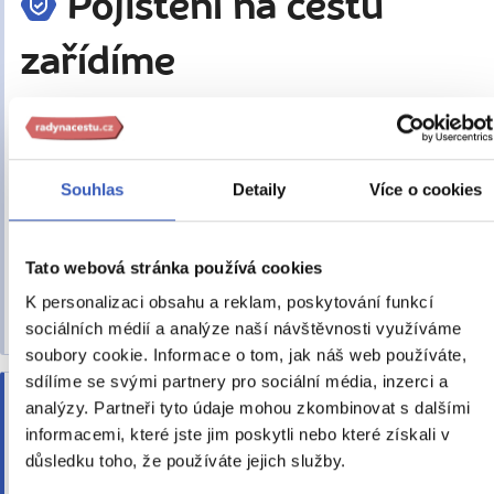
Pojištění na cestu
zařídíme
Kooperativa A
200 Kč
50 Kč
Souhlas
Detaily
Více o cookies
celý zájezd
den/osoba
Podmínky pojištění
Tato webová stránka používá cookies
Zdravotní pojištění se vztahuje také na
K personalizaci obsahu a reklam, poskytování funkcí
onemocnění COVID-19.
sociálních médií a analýze naší návštěvnosti využíváme
soubory cookie. Informace o tom, jak náš web používáte,
sdílíme se svými partnery pro sociální média, inzerci a
To důležité —
analýzy. Partneři tyto údaje mohou zkombinovat s dalšími
informacemi, které jste jim poskytli nebo které získali v
důsledku toho, že používáte jejich služby.
nepřehlédněte