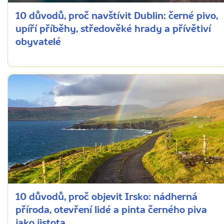
10 důvodů, proč navštívit Dublin: černé pivo,
upíří příběhy, středověké hrady a přívětiví
obyvatelé
10 důvodů, proč objevit Irsko: nádherná
příroda, otevření lidé a pinta černého piva
jako jistota