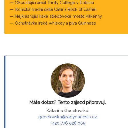
Okouzlující areál Trinity College v Dublinu
Ikonická hradní sídla Cahir a Rock of Cashel
Nejkrásnější irské středověké město Kilkenny
Ochutnávka irské whiskey a piva Guinness
Máte dotaz? Tento zájezd připravuji.
Katarína Gecelovská
gecelovska@radynacestu.cz
+420 776 028 005