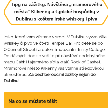
Tipy na zážitky: Návštěva „mramorového
města“ Kilkenny a typické hospůdky v
Dublinu s koštem irské whiskey i piva
Irsko, které vám zůstane v srdci… V Dublinu vyzkoušíte
whiskey či pivo ve čtvrti Temple Bar. Projdete se po
O'Connell Street i areálem impozantní Trinity College.
Do dávných dob se vrátíte při návštěvě nedobytného
hradu Cahir i tajemného sídla králů Rock of Cashel.
Mramorové město Kilkenny vás vtáhne středověkou
atmosférou.
Za dechberoucími zážitky nejen do
Dublinu!
Na co se můžete těšit