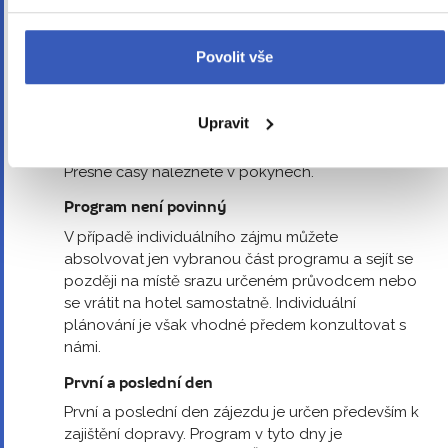
Změna vyhrazena
Povolit vše
Vyhrazujeme si právo změnit průvodce. Program
může být přizpůsoben okolnostem na místě. O
plánovaných časech odletu a příletu, které jsou
Upravit
dány aktuálním letovým řádem a mohou
podléhat změnám, se můžete informovat v CK.
Přesné časy naleznete v pokynech.
Program není povinný
V případě individuálního zájmu můžete
absolvovat jen vybranou část programu a sejít se
později na místě srazu určeném průvodcem nebo
se vrátit na hotel samostatně. Individuální
plánování je však vhodné předem konzultovat s
námi.
První a poslední den
První a poslední den zájezdu je určen především k
zajištění dopravy. Program v tyto dny je