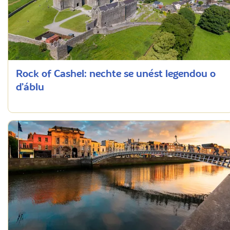
Rock of Cashel: nechte se unést legendou o
ďáblu