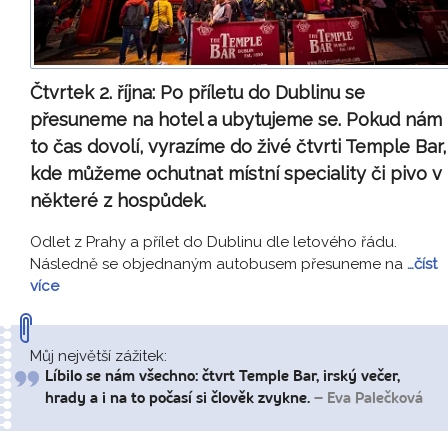
Čtvrtek 2. října:
Po příletu do Dublinu se
přesuneme na hotel a ubytujeme se. Pokud nám
to čas dovolí, vyrazíme do živé čtvrti Temple Bar,
kde můžeme ochutnat místní speciality či pivo v
některé z hospůdek.
Odlet z Prahy a přílet do Dublinu dle letového řádu.
Následně se objednaným autobusem přesuneme na
…číst
více
Můj největší zážitek:
Líbilo se nám všechno: čtvrt Temple Bar, irský večer,
hrady a i na to počasí si člověk zvykne.
– Eva Palečková