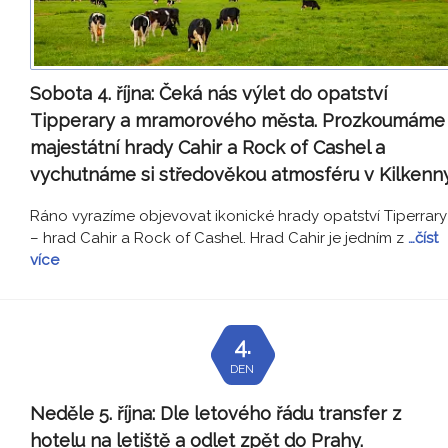
Sobota 4. října:
Čeká nás výlet do opatství
Tipperary a mramorového města. Prozkoumáme
majestátní hrady Cahir a Rock of Cashel a
vychutnáme si středověkou atmosféru v Kilkenny
Ráno vyrazíme objevovat ikonické hrady opatství Tiperrary
– hrad Cahir a Rock of Cashel. Hrad Cahir je jedním z
…číst
více
4.
DEN
Neděle 5. října:
Dle letového řádu transfer z
hotelu na letiště a odlet zpět do Prahy.