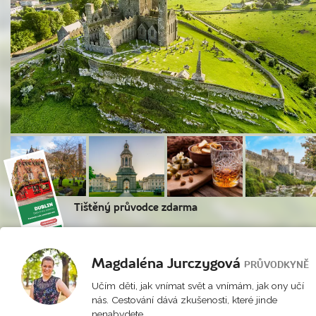
Tištěný průvodce zdarma
Magdaléna Jurczygová
PRŮVODKYNĚ
Učím děti, jak vnímat svět a vnímám, jak ony učí
nás. Cestování dává zkušenosti, které jinde
nenabydete.