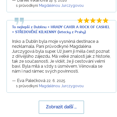
—
Daniel Vlkanova
19. 5. 2026
s průvodkyní
Magdalénou Jurczygovou
To nejlepší z Dublinu + HRADY CAHIR A ROCK OF CASHEL
+ STŘEDOVĚKÉ KILKENNY (letecky z Prahy)
Irsko a Dublin byla moje vysněná destinace a
nezklamala. Paní průvodkyně Magdaléna
Jurczygová byla super. Už jsem ji měla čest poznat
z dřívějšího zájezdu. Má velké znalosti jak z historie,
tak ze současnosti. Je vidět, že ji cestování velmi
baví. Byla milá a vždy s úsměvem. Věnovala se
nám i nad rámec svých povinností.
—
Eva Palečková
22. 6. 2025
s průvodkyní
Magdalénou Jurczygovou
Zobrazit další ...