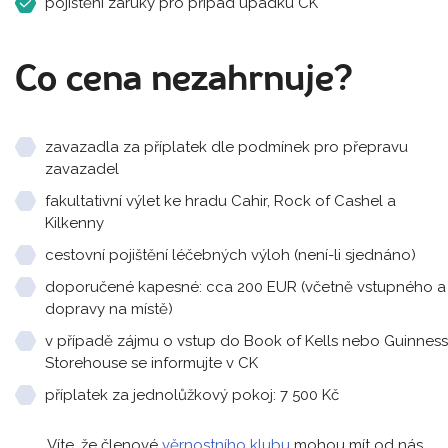
pojištění záruky pro případ úpadku CK
Co cena nezahrnuje?
zavazadla za příplatek dle podmínek pro přepravu
zavazadel
fakultativní výlet ke hradu Cahir, Rock of Cashel a
Kilkenny
cestovní pojištění léčebných výloh (není-li sjednáno)
doporučené kapesné: cca 200 EUR (včetně vstupného a
dopravy na místě)
v případě zájmu o vstup do Book of Kells nebo Guinness
Storehouse se informujte v CK
příplatek za jednolůžkový pokoj: 7 500 Kč
Víte, že členové
věrnostního klubu
mohou mít od nás