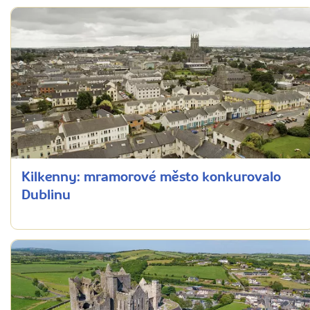
Kilkenny: mramorové město konkurovalo
Dublinu