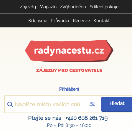
Zájezdy
Magazín
Zvýhodněno
Sdílení pokoje
Kdo jsme
Průvodci
Recenze
Kontakt
ZÁJEZDY PRO CESTOVATELE
Přihlášení
Hledat
Ptejte se nás
+420 608 261 719
Po – Pá: 8:30 – 16:00