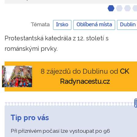
Témata
Irsko
Oblíbená místa
Dublin
Protestantská katedrála z 12. století s
románskými prvky.
8 zájezdů do Dublinu od
CK
Radynacestu.cz
Tip pro vás
Při příznivém počasí lze vystoupat po 96