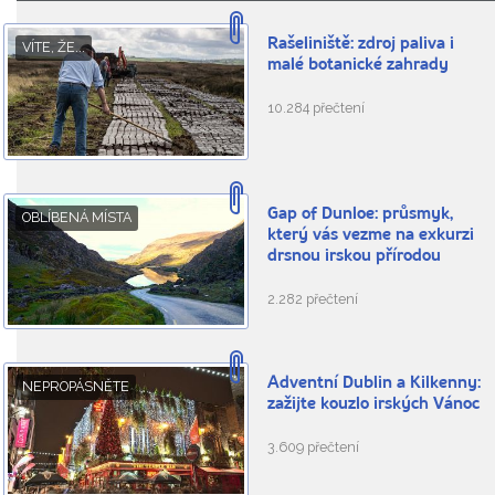
Rašeliniště: zdroj paliva i
VÍTE, ŽE...
malé botanické zahrady
10.284 přečtení
Gap of Dunloe: průsmyk,
OBLÍBENÁ MÍSTA
který vás vezme na exkurzi
drsnou irskou přírodou
2.282 přečtení
Adventní Dublin a Kilkenny:
NEPROPÁSNĚTE
zažijte kouzlo irských Vánoc
3.609 přečtení