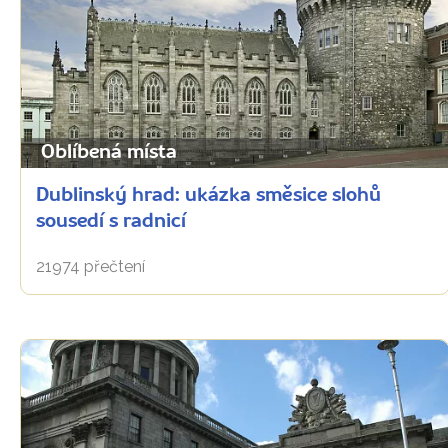
Oblíbená místa
Dublinský hrad: ukázka směsice slohů
sousedí s radnicí
21974 přečtení