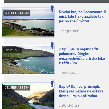
Divoká krajina Connemara: 5
OBLÍBENÁ MÍSTA
míst, kde Irsko zažijete tak,
jak ho znají místní
2.218 přečtení
7 tipů, jak si naplno užít
INSPIRACE
poloostrov Dingle:
nejzápadnější cíp Irska láká
k zážitkům
3.380 přečtení
Gap of Dunloe: průsmyk,
OBLÍBENÁ MÍSTA
který vás vezme na exkurzi
drsnou irskou přírodou
2.282 přečtení