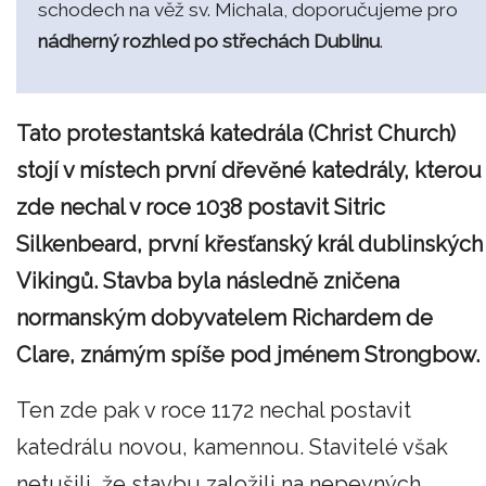
schodech na věž sv. Michala, doporučujeme pro
nádherný rozhled po střechách Dublinu
.
Tato protestantská katedrála (Christ Church)
stojí v místech první dřevěné katedrály, kterou
zde nechal v roce 1038 postavit Sitric
Silkenbeard, první křesťanský král dublinských
Vikingů. Stavba byla následně zničena
normanským dobyvatelem Richardem de
Clare, známým spíše pod jménem Strongbow.
Ten zde pak v roce 1172 nechal postavit
katedrálu novou, kamennou. Stavitelé však
netušili, že stavbu založili na nepevných