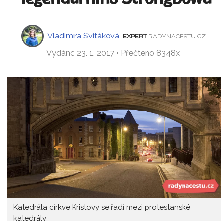
Vladimíra Svitáková
,
EXPERT
RADYNACESTU.CZ
Vydáno 23. 1. 2017 • Přečteno 8348x
Katedrála církve Kristovy se řadí mezi protestanské
katedrály