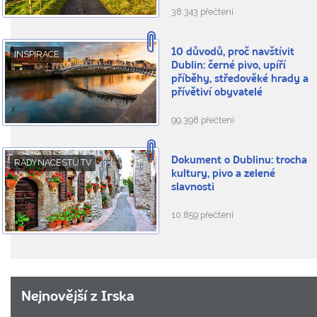
38.343 přečtení
10 důvodů, proč navštívit
INSPIRACE
Dublin: černé pivo, upíří
příběhy, středověké hrady a
přívětiví obyvatelé
99.398 přečtení
Dokument o Dublinu: trocha
RADYNACESTU.TV
kultury, pivo a zelené
slavnosti
10.859 přečtení
Nejnovější z Irska