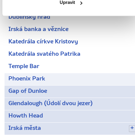
Upravit
Dublinské ulice a pošta
Dublinský hrad
Irská banka a věznice
Katedrála církve Kristovy
Katedrála svatého Patrika
Temple Bar
Phoenix Park
Gap of Dunloe
Glendalough (Údolí dvou jezer)
Howth Head
Irská města