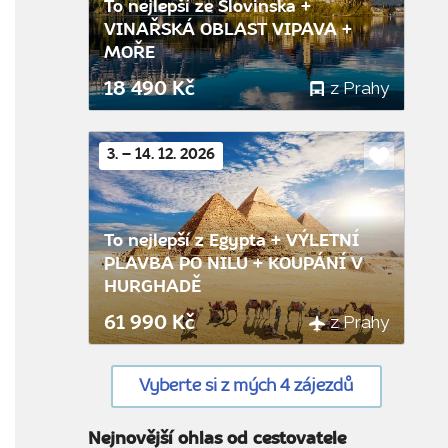
To nejlepší ze Slovinska +
VINAŘSKÁ OBLAST VIPAVA +
MOŘE
z Prahy
18 490 Kč
3. – 14. 12. 2026
Do
oblíbenýc
To nejlepší z Egypta + VÝLETNÍ
PLAVBA PO NILU + KOUPÁNÍ V
HURGHADĚ
z Prahy
61 990 Kč
Vyberte si z mých 4 zájezdů
Nejnovější ohlas od cestovatele