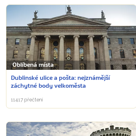
Oblíbená místa
Dublinské ulice a pošta: nejznámější
záchytné body velkoměsta
11417 přečtení