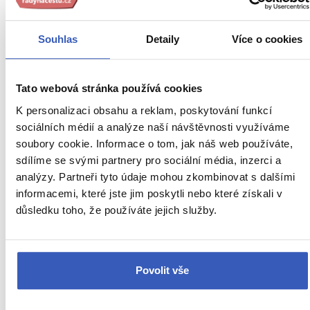
kristovy/
Inspirace
Jídlo a pití
Souhlas
Detaily
Více o cookies
Na vlastní kůži
Tato webová stránka používá cookies
Nepropásněte
K personalizaci obsahu a reklam, poskytování funkcí
Oblíbená místa
sociálních médií a analýze naší návštěvnosti využíváme
soubory cookie. Informace o tom, jak náš web používáte,
Brú na Bóinne
sdílíme se svými partnery pro sociální média, inzerci a
analýzy. Partneři tyto údaje mohou zkombinovat s dalšími
Connemara
informacemi, které jste jim poskytli nebo které získali v
Dublin
důsledku toho, že používáte jejich služby.
Dublinská muzea
Nejvýznamnější památky Dublinu
Povolit vše
Dublinská univerzita