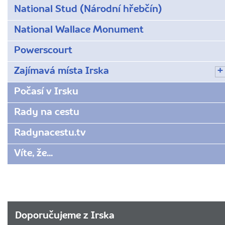
National Stud (Národní hřebčín)
National Wallace Monument
Powerscourt
Zajímavá místa Irska
Počasí v Irsku
Rady na cestu
Radynacestu.tv
Víte, že...
Doporučujeme z Irska