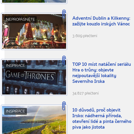
Adventní Dublin a Kilkenny:
NEPROPÁSNĚTE
zažijte kouzlo irských Vánoc
3.609 přečtení
TOP 10 míst natáčení seriálu
INSPIRACE
Hra o trůny: objevte
nejpoutavější lokality
Severního Irska
34.827 přečtení
10 důvodů, proč objevit
INSPIRACE
Irsko: nádherná příroda,
otevření lidé a pinta černého
piva jako jistota