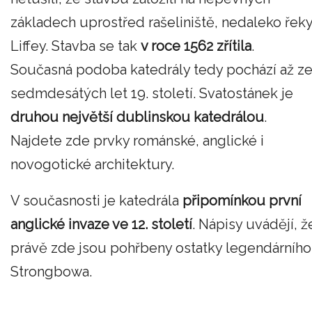
základech uprostřed rašeliniště, nedaleko řek
Liffey. Stavba se tak
v roce 1562 zřítila
.
Současná podoba katedrály tedy pochází až z
sedmdesátých let 19. století. Svatostánek je
druhou největší dublinskou katedrálou
.
Najdete zde prvky románské, anglické i
novogotické architektury.
V současnosti je katedrála
připomínkou první
anglické invaze ve 12. století
. Nápisy uvádějí, ž
právě zde jsou pohřbeny ostatky legendárního
Strongbowa.