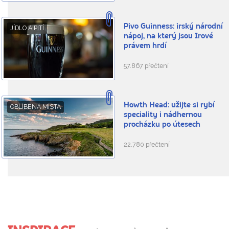
Pivo Guinness: irský národní
JÍDLO A PITÍ
nápoj, na který jsou Irové
právem hrdí
57.867 přečtení
Howth Head: užijte si rybí
OBLÍBENÁ MÍSTA
speciality i nádhernou
procházku po útesech
22.780 přečtení