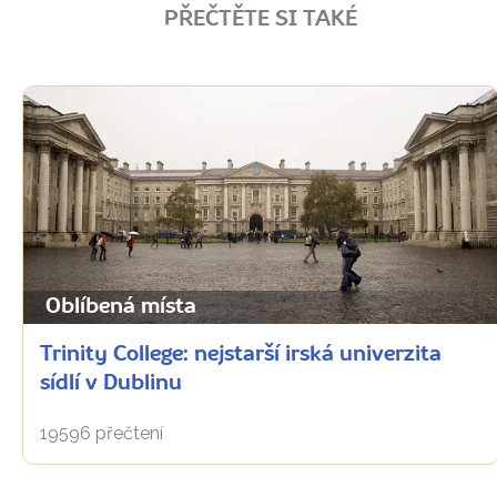
PŘEČTĚTE SI TAKÉ
Oblíbená místa
Trinity College: nejstarší irská univerzita
sídlí v Dublinu
19596 přečtení