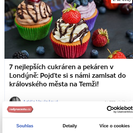
7 nejlepších cukráren a pekáren v
Londýně: Pojďte si s námi zamlsat do
královského města na Temži!
Adéla Vavřačová
21.777 přečtení
Souhlas
Detaily
Více o cookies
16. 9. 2015