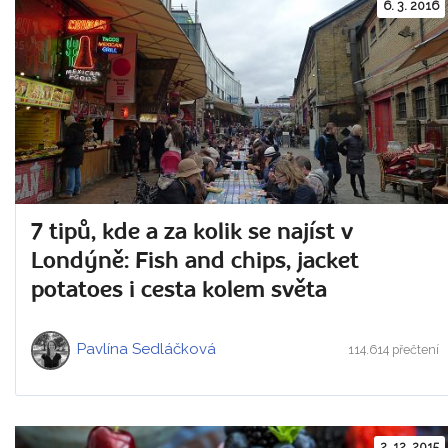
6. 3. 2016
7 tipů, kde a za kolik se najíst v
Londýně: Fish and chips, jacket
potatoes i cesta kolem světa
Pavlína Sedláčková
114.614 přečtení
2. 12. 2015