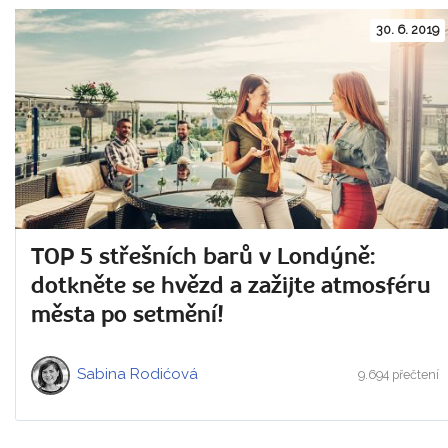
30. 6. 2019
TOP 5 střešních barů v Londýně:
dotkněte se hvězd a zažijte atmosféru
města po setmění!
Sabina Rodićová
9.694 přečtení