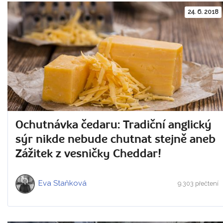
24. 6. 2018
Ochutnávka čedaru: Tradiční anglický
sýr nikde nebude chutnat stejně aneb
Zážitek z vesničky Cheddar!
Eva Staňková
9.303 přečtení