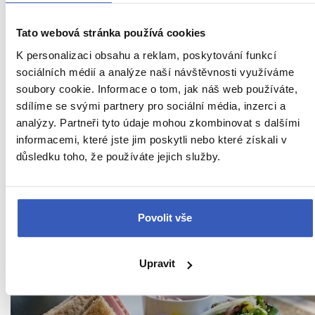
Tato webová stránka používá cookies
K personalizaci obsahu a reklam, poskytování funkcí
sociálních médií a analýze naší návštěvnosti využíváme
soubory cookie. Informace o tom, jak náš web používáte,
sdílíme se svými partnery pro sociální média, inzerci a
analýzy. Partneři tyto údaje mohou zkombinovat s dalšími
informacemi, které jste jim poskytli nebo které získali v
Čaj o páté: anglická tradice proslulá po
důsledku toho, že používáte jejich služby.
celém světě
Sabina Rodićová
Povolit vše
61.819 přečtení
Upravit
27. 5. 2014