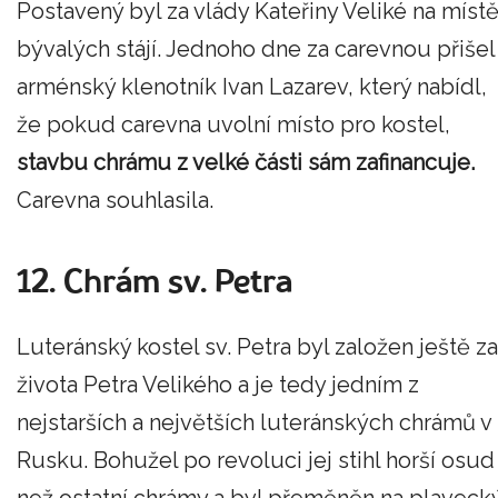
Postavený byl za vlády Kateřiny Veliké na míst
bývalých stájí. Jednoho dne za carevnou přišel
arménský klenotník Ivan Lazarev, který nabídl,
že pokud carevna uvolní místo pro kostel,
stavbu chrámu z velké části sám zafinancuje.
Carevna souhlasila.
12. Chrám sv. Petra
Luteránský kostel sv. Petra byl založen ještě za
života Petra Velikého a je tedy jedním z
nejstarších a největších luteránských chrámů v
Rusku. Bohužel po revoluci jej stihl horší osud
než ostatní chrámy a byl přeměněn na plaveck