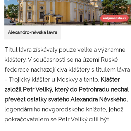
Alexandro-něvská lávra
Titul lávra získávaly pouze velké a významné
kláštery. V současnosti se na území Ruské
federace nacházejí dva kláštery s titulem lávra
– Trojický klášter u Moskvy a tento.
Klášter
založil Petr Veliký, který do Petrohradu nechal
převézt ostatky svatého Alexandra Něvského,
legendárního novgorodského knížete, jehož
pokračovatelem se Petr Veliký cítil být.