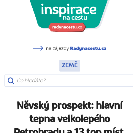
na zájezdy
Radynacestu.cz
ZEMĚ
Něvský prospekt: hlavní
tepna velkolepého
Petrohradu a 13 top míst,