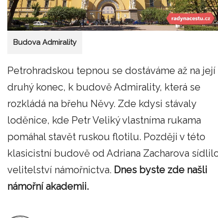
Budova Admirality
Petrohradskou tepnou se dostáváme až na její
druhý konec, k budově Admirality, která se
rozkládá na břehu Něvy. Zde kdysi stávaly
loděnice, kde Petr Veliký vlastníma rukama
pomáhal stavět ruskou flotilu. Později v této
klasicistní budově od Adriana Zacharova sídlil
velitelství námořnictva.
Dnes byste zde našli
námořní akademii.