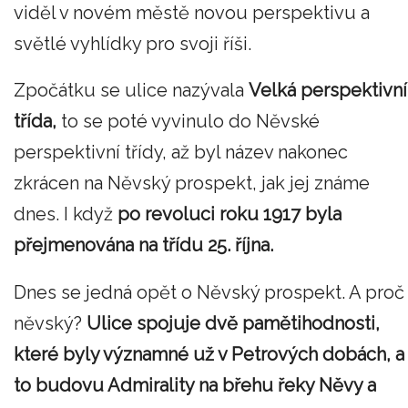
viděl v novém městě novou perspektivu a
světlé vyhlídky pro svoji říši.
Zpočátku se ulice nazývala
Velká perspektivní
třída,
to se poté vyvinulo do Něvské
perspektivní třídy, až byl název nakonec
zkrácen na Něvský prospekt, jak jej známe
dnes. I když
po revoluci roku 1917 byla
přejmenována na třídu 25. října.
Dnes se jedná opět o Něvský prospekt. A proč
něvský?
Ulice spojuje dvě pamětihodnosti,
které byly významné už v Petrových dobách, a
to budovu Admirality na břehu řeky Něvy a