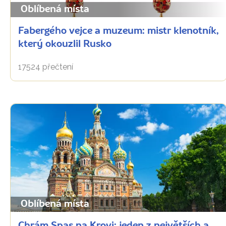
Oblíbená místa
Fabergého vejce a muzeum: mistr klenotník,
který okouzlil Rusko
17524 přečtení
Oblíbená místa
Chrám Spas na Krovi: jeden z největších a