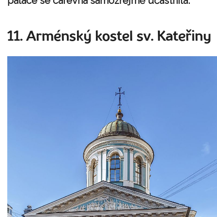
paláce se carevna samozřejmě účastnila.
11. Arménský kostel sv. Kateřiny