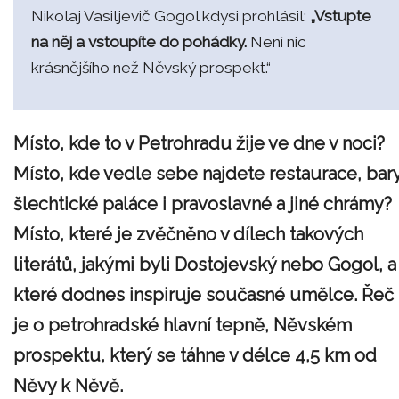
Nikolaj Vasiljevič Gogol kdysi prohlásil:
„Vstupte
na něj a vstoupíte do pohádky.
Není nic
krásnějšího než Něvský prospekt.“
Místo, kde to v Petrohradu žije ve dne v noci?
Místo, kde vedle sebe najdete restaurace, bary
šlechtické paláce i pravoslavné a jiné chrámy?
Místo, které je zvěčněno v dílech takových
literátů, jakými byli Dostojevský nebo Gogol, a
které dodnes inspiruje současné umělce. Řeč
je o petrohradské hlavní tepně, Něvském
prospektu, který se táhne v délce 4,5 km od
Něvy k Něvě.