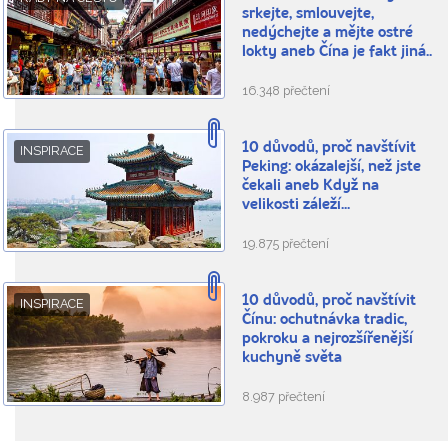
srkejte, smlouvejte,
nedýchejte a mějte ostré
lokty aneb Čína je fakt jiná..
16.348 přečtení
10 důvodů, proč navštívit
INSPIRACE
Peking: okázalejší, než jste
čekali aneb Když na
velikosti záleží...
19.875 přečtení
10 důvodů, proč navštívit
INSPIRACE
Čínu: ochutnávka tradic,
pokroku a nejrozšířenější
kuchyně světa
8.987 přečtení