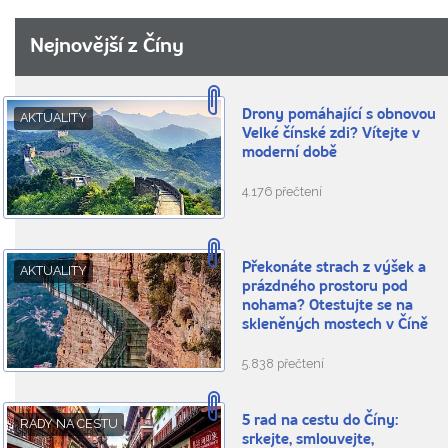
Nejnovější z Číny
Drony pomáhající s obnovou
AKTUALITY
Velké čínské zdi? Vítejte v
moderní době
4.176 přečtení
Překonáte strach z výšek a
AKTUALITY
prázdného prostoru pod
nohama? Otestujte se na
skleněných mostech v Číně
5.838 přečtení
5 rad na cestu do Číny:
RADY NA CESTU
srkejte, smlouvejte,