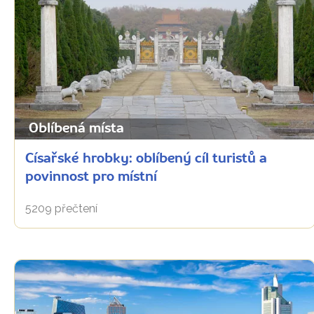
Oblíbená místa
Císařské hrobky: oblíbený cíl turistů a
povinnost pro místní
5209 přečtení