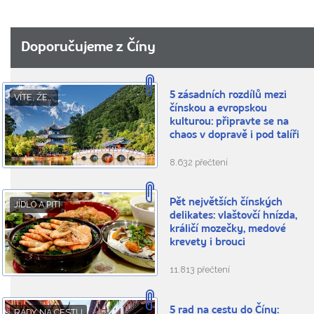
Doporučujeme z Číny
5 zásadních rozdílů mezi
VÍTE, ŽE...
čínskou a evropskou
kulturou: připravte se na
chaos v dopravě i pod talíři
8.632 přečtení
Pět největších čínských
JÍDLO A PITÍ
delikates: vlaštovčí hnízda,
králičí mozečky, medové
krevety i brouci
11.813 přečtení
5 rad na cestu do Číny:
RADY NA CESTU