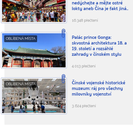
nedýchejte a mějte ostré
lokty aneb Čína je fakt jiná..
16.348 přečtení
Palác prince Gonga:
OBLÍBENÁ MÍSTA
skvostná architektura 18. a
19. století a rozsáhlé
zahrady v čínském stylu
4.013 přečtení
Čínské vojenské historické
OBLÍBENÁ MÍSTA
muzeum: ráj pro všechny
milovníky vojenství
3.624 přečtení