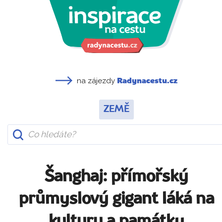
na zájezdy
Radynacestu.cz
ZEMĚ
Šanghaj: přímořský
průmyslový gigant láká na
kulturu a památky