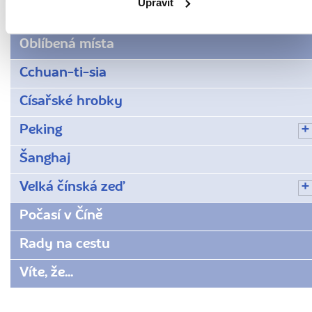
Upravit
Jídlo a pití
Oblíbená místa
Cchuan-ti-sia
Císařské hrobky
Peking
Šanghaj
Velká čínská zeď
Počasí v Číně
Rady na cestu
Víte, že...