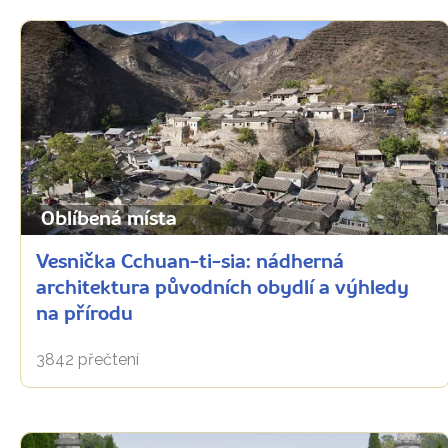
Oblíbená místa
Vesnička Cchuan-ti-sia: nádherná
architektura původních obydlí a výhledy
na přírodu
3842 přečtení