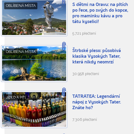
S dětmi na Oravu: na pltích
OBLÍBENÁ MÍSTA
po řece, po svých do kopce,
pro maminku kávu a pro
tátu kyselici!
5.721 přečtení
Štrbské pleso: působivá
OBLÍBENÁ MÍSTA
klasika Vysokých Tater,
která nikdy neomrzí
30.958 přečtení
TATRATEA: Legendární
JÍDLO A PITÍ
nápoj z Vysokých Tater.
Znáte ho?
7.306 přečtení