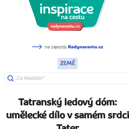
na zájezdy
Radynacestu.cz
ZEMĚ
Tatranský ledový dóm:
umělecké dílo v samém srdc
Tater