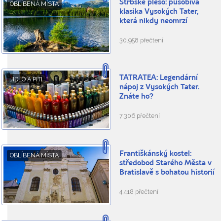
Štrbské pleso: působivá
OBLÍBENÁ MÍSTA
klasika Vysokých Tater,
která nikdy neomrzí
30.958 přečtení
TATRATEA: Legendární
JÍDLO A PITÍ
nápoj z Vysokých Tater.
Znáte ho?
7.306 přečtení
Františkánský kostel:
OBLÍBENÁ MÍSTA
středobod Starého Města v
Bratislavě s bohatou historií
4.418 přečtení