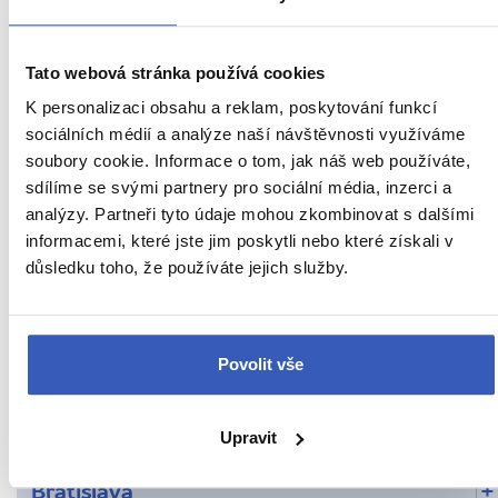
30941 přečtení
Tato webová stránka používá cookies
K personalizaci obsahu a reklam, poskytování funkcí
Další cestovatelská inspirace
sociálních médií a analýze naší návštěvnosti využíváme
soubory cookie. Informace o tom, jak náš web používáte,
sdílíme se svými partnery pro sociální média, inzerci a
URL
analýzy. Partneři tyto údaje mohou zkombinovat s dalšími
Slovensko
stránky:
informacemi, které jste jim poskytli nebo které získali v
www.radynacestu.cz/magazin/tatransky-
Víte, že...
důsledku toho, že používáte jejich služby.
ledovy-
dom/
Inspirace
Jídlo a pití
Povolit vše
Nepropásněte
Upravit
Oblíbená místa
Bratislava