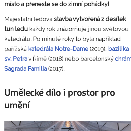
místo a přeneste se do zimní pohádky!
Majestátní ledová
stavba vytvořená z desítek
tun ledu
každý rok znázorňuje jinou světovou
katedrálu. Po minulé roky to byla například
pařížská
katedrála Notre-Dame
(2019),
bazilika
sv. Petra
v Římě (2018) nebo barcelonský
chrá
Sagrada Familia
(2017).
Umělecké dílo i prostor pro
umění