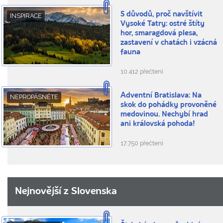
5 důvodů, proč navštívit
INSPIRACE
Vysoké Tatry: ostré štíty
hor, smaragdová plesa,
zastavení v chatách i vzácná
fauna
10.412 přečtení
Adventní Bratislava: Na
NEPROPÁSNĚTE
skok do pohádky provoněné
medovinou. Nechybí hrad
ani královská pohoda!
17.750 přečtení
Nejnovější z Slovenska