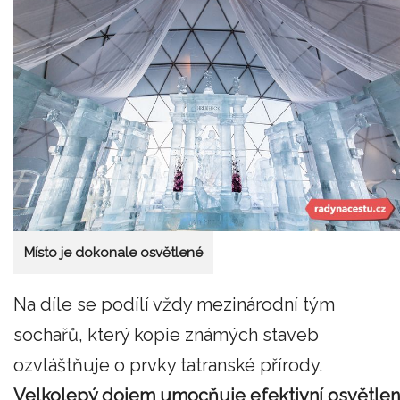
Místo je dokonale osvětlené
Na díle se podílí vždy mezinárodní tým
sochařů, který kopie známých staveb
ozvláštňuje o prvky tatranské přírody.
Velkolepý dojem umocňuje efektivní osvětlen