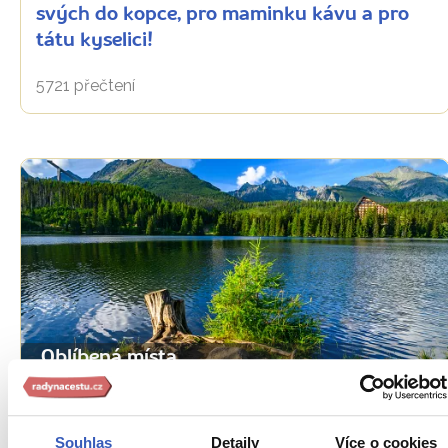
svých do kopce, pro maminku kávu a pro
tátu kyselici!
5721 přečtení
Oblíbená místa
Štrbské pleso: působivá klasika Vysokých
Tater, která nikdy neomrzí
Souhlas
Detaily
Více o cookies