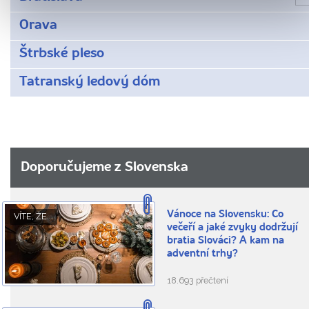
Orava
Štrbské pleso
Tatranský ledový dóm
Doporučujeme z Slovenska
Vánoce na Slovensku: Co
VÍTE, ŽE...
večeří a jaké zvyky dodržují
bratia Slováci? A kam na
adventní trhy?
18.693 přečtení