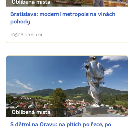
Oblíbená místa
Bratislava: moderní metropole na vlnách
pohody
10506 přečtení
Oblíbená místa
S dětmi na Oravu: na pltích po řece, po