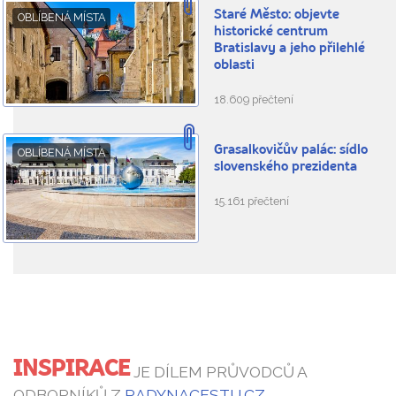
Staré Město: objevte
OBLÍBENÁ MÍSTA
historické centrum
Bratislavy a jeho přilehlé
oblasti
18.609 přečtení
Grasalkovičův palác: sídlo
OBLÍBENÁ MÍSTA
slovenského prezidenta
15.161 přečtení
INSPIRACE
JE DÍLEM PRŮVODCŮ A
ODBORNÍKŮ Z
RADYNACESTU.CZ