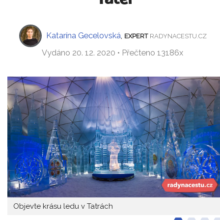
Katarína Gecelovská
,
EXPERT
RADYNACESTU.CZ
Vydáno 20. 12. 2020 • Přečteno 13186x
Objevte krásu ledu v Tatrách